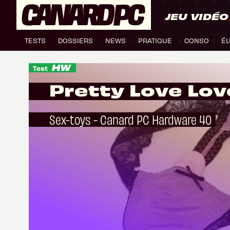
JEU VIDÉO
TESTS
DOSSIERS
NEWS
PRATIQUE
CONSO
ÉL
Test
Pretty Love Lov
Sex-toys - Canard PC Hardware 40