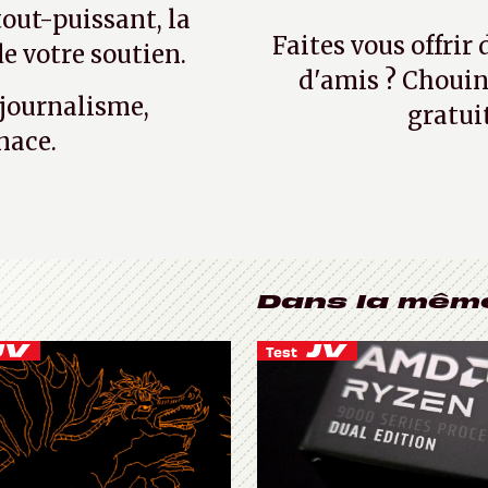
tout-puissant, la
Faites vous offrir
e votre soutien.
d'amis ? Chouin
 journalisme,
gratui
nace.
Dans la mêm
Test