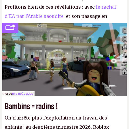
Profitons bien de ces révélations : avec
le rachat
d'EA par l'Arabie saoudite
et son passage en
société privée, l'éditeur n'aura bientôt plus
l'obligation de publier ses bilans. Encore une
victoire pour la transparence.
P.
Perco
le 3 août 2026
Bambins = radins !
On n'arrête plus l'exploitation du travail des
enfants : au deuxième trimestre 2026, Roblox