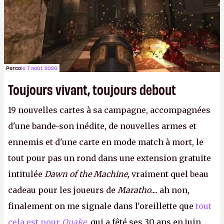
Perco
le 7 août 2026
Toujours vivant, toujours debout
19 nouvelles cartes à sa campagne, accompagnées
d'une bande-son inédite, de nouvelles armes et
ennemis et d'une carte en mode match à mort, le
tout pour pas un rond dans une extension gratuite
intitulée
Dawn of the Machine,
vraiment quel beau
cadeau pour les joueurs de
Maratho
.... ah non,
finalement on me signale dans l'oreillette que
tout
cela est pour
Quake
,
qui a fêté ses 30 ans en juin