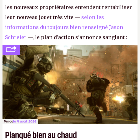
les nouveaux propriétaires entendent rentabiliser
leur nouveau jouet très vite —
selon les
informations du toujours bien renseigné Jason
Schreier
—, le plan d'action s'annonce sanglant :
réductions de coûts drastiques, fermetures de
studios et licenciements massifs. En gros, essorer
FC
et
Battlefield
, puis virer le reste.
P.
Perco
le 4 août 2026
Planqué bien au chaud