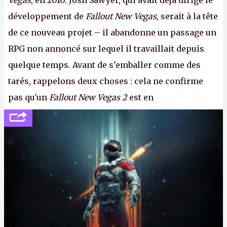
Vegas
, en 2010. Josh Sawyer, qui avait déjà dirigé le
développement de
Fallout New Vegas
, serait à la tête
de ce nouveau projet – il abandonne un passage un
RPG non annoncé sur lequel il travaillait depuis
quelque temps. Avant de s'emballer comme des
tarés, rappelons deux choses : cela ne confirme
pas qu'un
Fallout New Vegas 2
est en
développement (pour ce que l'on sait, ils bossent
peut-être sur
Fallout Football
ou
Fallout vs. Les
Lapins Crétins)
et l'Obsidian d'aujourd'hui n'est plus
le même studio qu'il y a 15 ans. Mais bon, OK, on
peut commencer à fantasmer.
A.