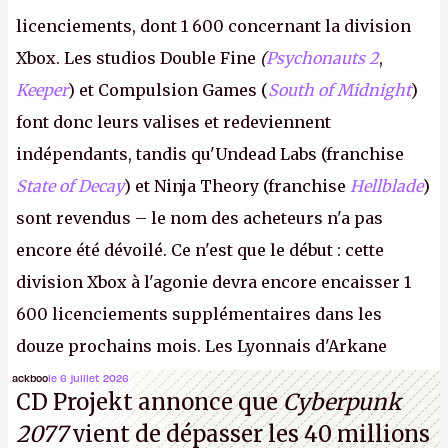
licenciements, dont 1 600 concernant la division
Xbox. Les studios Double Fine
(
Psychonauts 2
,
Keeper
) et Compulsion Games (
South of Midnight
)
font donc leurs valises et redeviennent
indépendants, tandis qu'Undead Labs (franchise
State of Decay
) et Ninja Theory (franchise
Hellblade
)
sont revendus – le nom des acheteurs n'a pas
encore été dévoilé. Ce n'est que le début : cette
division Xbox à l'agonie devra encore encaisser 1
600 licenciements supplémentaires dans les
douze prochains mois. Les Lyonnais d'Arkane
(Dishonored,
Deathloop
) pourraient faire partie des
ackboo
le 6 juillet 2026
CD Projekt annonce que
Cyberpunk
prochaines victimes, puisque Microsoft a confirmé
2077
vient de dépasser les 40 millions
vouloir se séparer du studio.
A.