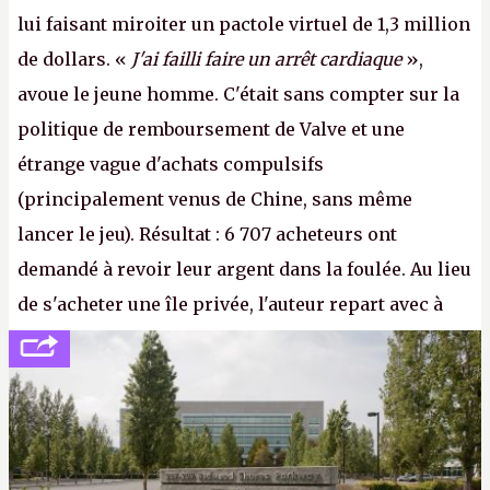
lui faisant miroiter un pactole virtuel de 1,3 million
de dollars. «
J'ai failli faire un arrêt cardiaque
»,
avoue le jeune homme. C'était sans compter sur la
politique de remboursement de Valve et une
étrange vague d'achats compulsifs
(principalement venus de Chine, sans même
lancer le jeu). Résultat : 6 707 acheteurs ont
demandé à revoir leur argent dans la foulée. Au lieu
de s'acheter une île privée, l'auteur repart avec à
peine 2 000 dollars en poche. C'est toujours plus
cher payé que le temps passé à dev, mais ça
apprendra aux petits malins qu'on ne braque pas
Gabe Newell aussi facilement.
P.