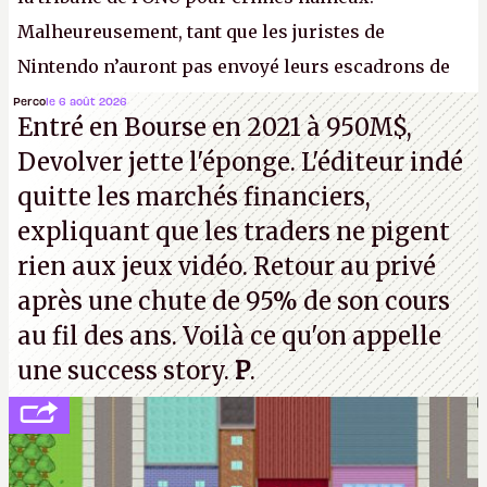
Malheureusement, tant que les juristes de
Nintendo n’auront pas envoyé leurs escadrons de
la mort judiciaires pour distribuer du copyright
Perco
le 6 août 2026
Entré en Bourse en 2021 à 950M$,
strike à tour de bras, l'Oncle Sam continuera
Devolver jette l'éponge. L'éditeur indé
d'étaler sa confiture intellectuelle sur vos
quitte les marchés financiers,
souvenirs d'enfance.
P.
expliquant que les traders ne pigent
rien aux jeux vidéo. Retour au privé
après une chute de 95% de son cours
au fil des ans. Voilà ce qu'on appelle
une success story.
P
.