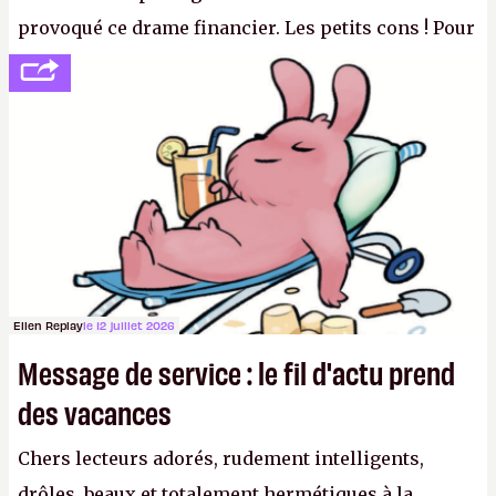
provoqué ce drame financier. Les petits cons ! Pour
se consoler, le PDG David Baszucki peut compter
sur le déblocage du jeu en Russie et l'explosion des
joueurs majeurs (+32 %). L'avenir appartient donc
aux adultes, qui ne sont jamais que des enfants
avec du pouvoir d'achat.
P.
Ellen Replay
le 12 juillet 2026
Message de service : le fil d'actu prend
des vacances
Chers lecteurs adorés, rudement intelligents,
drôles, beaux et totalement hermétiques à la