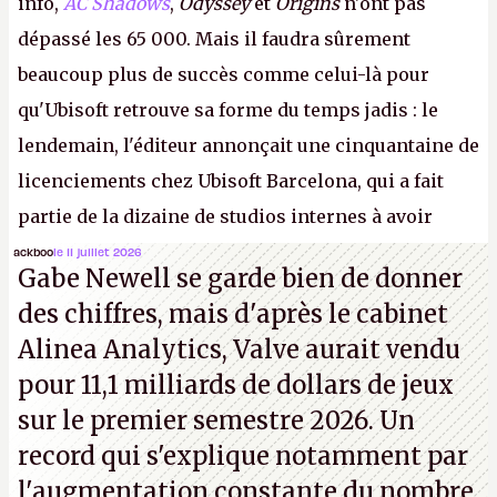
info,
AC Shadows
,
Odyssey
et
Origins
n'ont pas
dépassé les 65 000. Mais il faudra sûrement
beaucoup plus de succès comme celui-là pour
qu'Ubisoft retrouve sa forme du temps jadis : le
lendemain, l'éditeur annonçait une cinquantaine de
licenciements chez Ubisoft Barcelona, qui a fait
partie de la dizaine de studios internes à avoir
travaillé sur cet
Assassin's Creed
sous la direction
ackboo
le 11 juillet 2026
Gabe Newell se garde bien de donner
d'Ubisoft Singapour.
A.
des chiffres, mais d'après le cabinet
Alinea Analytics, Valve aurait vendu
pour 11,1 milliards de dollars de jeux
sur le premier semestre 2026. Un
record qui s'explique notamment par
l'augmentation constante du nombre