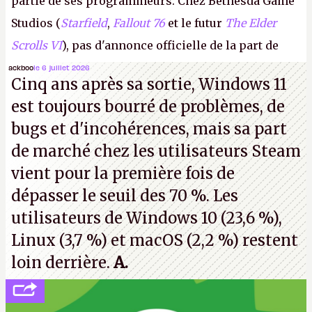
partie de ses programmeurs. Chez Bethesda Game
Studios (
Starfield
,
Fallout 76
et le futur
The Elder
Scrolls VI
), pas d'annonce officielle de la part de
Microsoft, mais le syndicat des employés confirme
ackboo
le 6 juillet 2026
Cinq ans après sa sortie, Windows 11
de nombreux licenciements.
A.
est toujours bourré de problèmes, de
bugs et d'incohérences, mais sa part
de marché chez les utilisateurs Steam
vient pour la première fois de
dépasser le seuil des 70 %. Les
utilisateurs de Windows 10 (23,6 %),
Linux (3,7 %) et macOS (2,2 %) restent
loin derrière.
A.