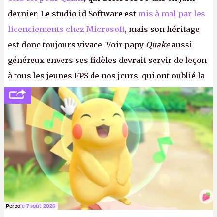
dernier. Le studio id Software est
mis à mal par les
licenciements chez Microsoft
, mais son héritage
est donc toujours vivace. Voir papy
Quake
aussi
généreux envers ses fidèles devrait servir de leçon
à tous les jeunes FPS de nos jours, qui ont oublié la
politesse et le respect envers leurs joueurs et les
anciens. Il leur faudrait une bonne guerre des
consoles à ces petits cons !
P.
Perco
le 7 août 2026