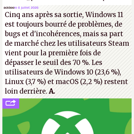
Microsoft, mais le syndicat des employés confirme
ackboo
le 6 juillet 2026
Cinq ans après sa sortie, Windows 11
de nombreux licenciements.
A.
est toujours bourré de problèmes, de
bugs et d'incohérences, mais sa part
de marché chez les utilisateurs Steam
vient pour la première fois de
dépasser le seuil des 70 %. Les
utilisateurs de Windows 10 (23,6 %),
Linux (3,7 %) et macOS (2,2 %) restent
loin derrière.
A.