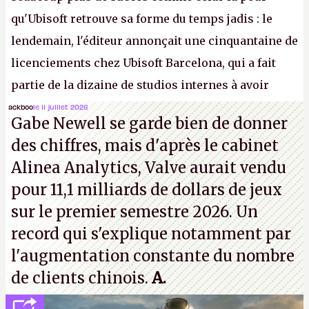
qu'Ubisoft retrouve sa forme du temps jadis : le
lendemain, l'éditeur annonçait une cinquantaine de
licenciements chez Ubisoft Barcelona, qui a fait
partie de la dizaine de studios internes à avoir
travaillé sur cet
Assassin's Creed
sous la direction
ackboo
le 11 juillet 2026
Gabe Newell se garde bien de donner
d'Ubisoft Singapour.
A.
des chiffres, mais d'après le cabinet
Alinea Analytics, Valve aurait vendu
pour 11,1 milliards de dollars de jeux
sur le premier semestre 2026. Un
record qui s'explique notamment par
l'augmentation constante du nombre
de clients chinois.
A.