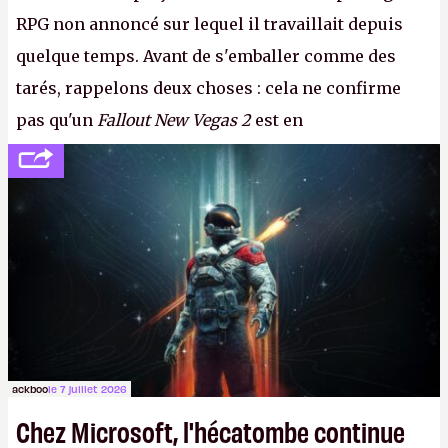
RPG non annoncé sur lequel il travaillait depuis
quelque temps. Avant de s'emballer comme des
tarés, rappelons deux choses : cela ne confirme
pas qu'un
Fallout New Vegas 2
est en
développement (pour ce que l'on sait, ils bossent
peut-être sur
Fallout Football
ou
Fallout vs. Les
Lapins Crétins)
et l'Obsidian d'aujourd'hui n'est plus
le même studio qu'il y a 15 ans. Mais bon, OK, on
peut commencer à fantasmer.
A.
ackboo
le 7 juillet 2026
Chez Microsoft, l'hécatombe continue