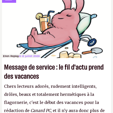
sur le déblocage du jeu en Russie et l'explosion des
joueurs majeurs (+32 %). L'avenir appartient donc
aux adultes, qui ne sont jamais que des enfants
avec du pouvoir d'achat.
P.
Ellen Replay
le 12 juillet 2026
Message de service : le fil d'actu prend
des vacances
Chers lecteurs adorés, rudement intelligents,
drôles, beaux et totalement hermétiques à la
flagornerie, c'est le début des vacances pour la
rédaction de
Canard PC
, et il n'y aura donc plus de