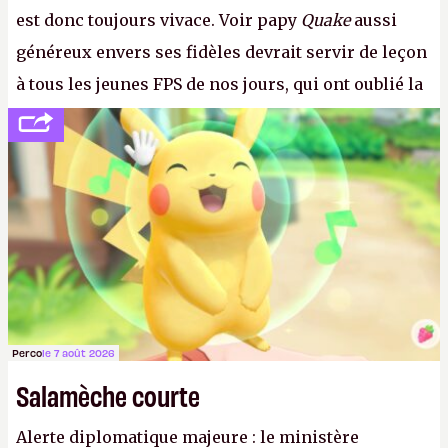
est donc toujours vivace. Voir papy
Quake
aussi
généreux envers ses fidèles devrait servir de leçon
à tous les jeunes FPS de nos jours, qui ont oublié la
politesse et le respect envers leurs joueurs et les
anciens. Il leur faudrait une bonne guerre des
consoles à ces petits cons !
P.
Perco
le 7 août 2026
Salamèche courte
Alerte diplomatique majeure : le ministère