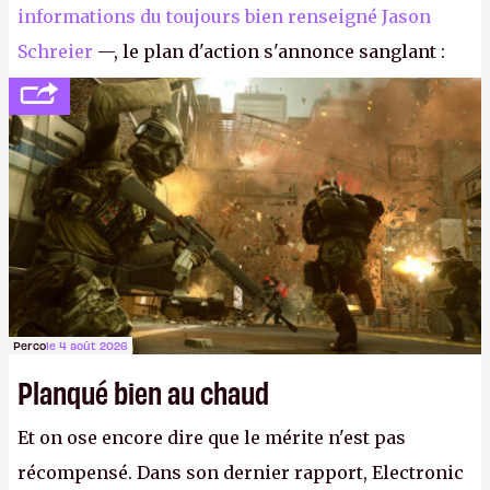
informations du toujours bien renseigné Jason
Schreier
—, le plan d'action s'annonce sanglant :
réductions de coûts drastiques, fermetures de
studios et licenciements massifs. En gros, essorer
FC
et
Battlefield
, puis virer le reste.
P.
Perco
le 4 août 2026
Planqué bien au chaud
Et on ose encore dire que le mérite n'est pas
récompensé. Dans son dernier rapport, Electronic