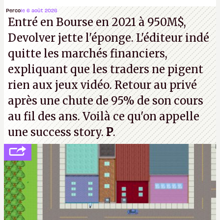
la mort judiciaires pour distribuer du copyright
Perco
le 6 août 2026
Entré en Bourse en 2021 à 950M$,
strike à tour de bras, l'Oncle Sam continuera
Devolver jette l'éponge. L'éditeur indé
d'étaler sa confiture intellectuelle sur vos
quitte les marchés financiers,
souvenirs d'enfance.
P.
expliquant que les traders ne pigent
rien aux jeux vidéo. Retour au privé
après une chute de 95% de son cours
au fil des ans. Voilà ce qu'on appelle
une success story.
P
.