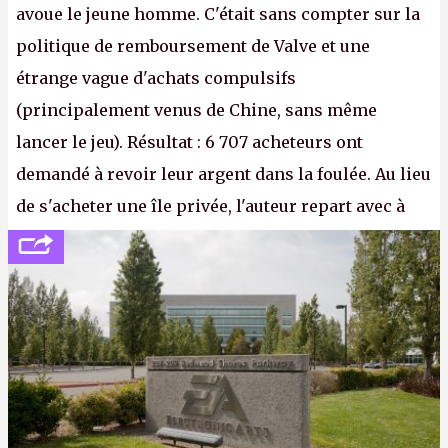
avoue le jeune homme. C'était sans compter sur la
politique de remboursement de Valve et une
étrange vague d'achats compulsifs
(principalement venus de Chine, sans même
lancer le jeu). Résultat : 6 707 acheteurs ont
demandé à revoir leur argent dans la foulée. Au lieu
de s'acheter une île privée, l'auteur repart avec à
peine 2 000 dollars en poche. C'est toujours plus
cher payé que le temps passé à dev, mais ça
apprendra aux petits malins qu'on ne braque pas
Gabe Newell aussi facilement.
P.