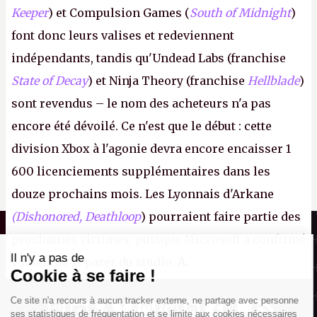
Keeper
) et Compulsion Games (
South of Midnight
)
font donc leurs valises et redeviennent
indépendants, tandis qu'Undead Labs (franchise
State of Decay
) et Ninja Theory (franchise
Hellblade
)
sont revendus – le nom des acheteurs n'a pas
encore été dévoilé. Ce n'est que le début : cette
division Xbox à l'agonie devra encore encaisser 1
600 licenciements supplémentaires dans les
douze prochains mois. Les Lyonnais d'Arkane
(Dishonored,
Deathloop
) pourraient faire partie des
Il n'y a pas de
Canard PC
Cookie à se faire !
prochaines victimes, puisque Microsoft a confirmé
Kiosque numérique
Ce site n'a recours à aucun tracker
vouloir se séparer du studio.
A.
Boutique
externe, ne partage avec personne ses
statistiques de fréquentation et se limite
aux cookies nécessaires au bon
fonctionnement de votre session. Mais