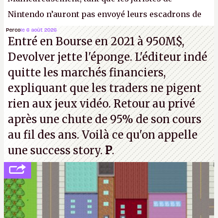
Nintendo n’auront pas envoyé leurs escadrons de
la mort judiciaires pour distribuer du copyright
Perco
le 6 août 2026
Entré en Bourse en 2021 à 950M$,
strike à tour de bras, l'Oncle Sam continuera
Devolver jette l'éponge. L'éditeur indé
d'étaler sa confiture intellectuelle sur vos
quitte les marchés financiers,
souvenirs d'enfance.
P.
expliquant que les traders ne pigent
rien aux jeux vidéo. Retour au privé
après une chute de 95% de son cours
au fil des ans. Voilà ce qu'on appelle
une success story.
P
.