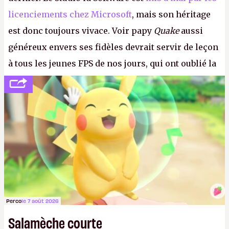
licenciements chez Microsoft
, mais son héritage
est donc toujours vivace. Voir papy
Quake
aussi
généreux envers ses fidèles devrait servir de leçon
à tous les jeunes FPS de nos jours, qui ont oublié la
politesse et le respect envers leurs joueurs et les
anciens. Il leur faudrait une bonne guerre des
consoles à ces petits cons !
P.
Perco
le 7 août 2026
Salamèche courte