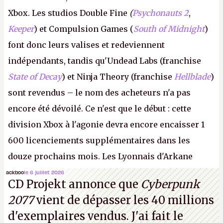
Xbox. Les studios Double Fine
(
Psychonauts 2
,
Keeper
) et Compulsion Games (
South of Midnight
)
font donc leurs valises et redeviennent
indépendants, tandis qu'Undead Labs (franchise
State of Decay
) et Ninja Theory (franchise
Hellblade
)
sont revendus – le nom des acheteurs n'a pas
encore été dévoilé. Ce n'est que le début : cette
division Xbox à l'agonie devra encore encaisser 1
600 licenciements supplémentaires dans les
douze prochains mois. Les Lyonnais d'Arkane
(Dishonored,
Deathloop
) pourraient faire partie des
ackboo
le 6 juillet 2026
CD Projekt annonce que
Cyberpunk
prochaines victimes, puisque Microsoft a confirmé
2077
vient de dépasser les 40 millions
vouloir se séparer du studio.
A.
d'exemplaires vendus. J'ai fait le