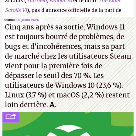
Studios (
Starfield
,
Fallout 76
et le futur
The Elder
Scrolls VI
), pas d'annonce officielle de la part de
Microsoft, mais le syndicat des employés confirme
ackboo
le 6 juillet 2026
Cinq ans après sa sortie, Windows 11
de nombreux licenciements.
A.
est toujours bourré de problèmes, de
bugs et d'incohérences, mais sa part
de marché chez les utilisateurs Steam
vient pour la première fois de
dépasser le seuil des 70 %. Les
utilisateurs de Windows 10 (23,6 %),
Linux (3,7 %) et macOS (2,2 %) restent
loin derrière.
A.