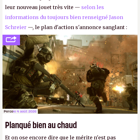
leur nouveau jouet très vite —
selon les
informations du toujours bien renseigné Jason
Schreier
—, le plan d'action s'annonce sanglant :
réductions de coûts drastiques, fermetures de
studios et licenciements massifs. En gros, essorer
FC
et
Battlefield
, puis virer le reste.
P.
Perco
le 4 août 2026
Planqué bien au chaud
Et on ose encore dire que le mérite n'est pas