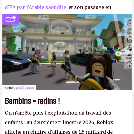
d'EA par l'Arabie saoudite
et son passage en
société privée, l'éditeur n'aura bientôt plus
l'obligation de publier ses bilans. Encore une
victoire pour la transparence.
P.
Perco
le 3 août 2026
Bambins = radins !
On n'arrête plus l'exploitation du travail des
enfants : au deuxième trimestre 2026, Roblox
affiche un chiffre d'affaires de 1,5 milliard de