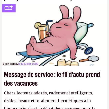
se consoler, le PDG David Baszucki peut compter
sur le déblocage du jeu en Russie et l'explosion des
joueurs majeurs (+32 %). L'avenir appartient donc
aux adultes, qui ne sont jamais que des enfants
avec du pouvoir d'achat.
P.
Ellen Replay
le 12 juillet 2026
Message de service : le fil d'actu prend
des vacances
Chers lecteurs adorés, rudement intelligents,
drôles, beaux et totalement hermétiques à la
flagornerie, c'est le début des vacances pour la