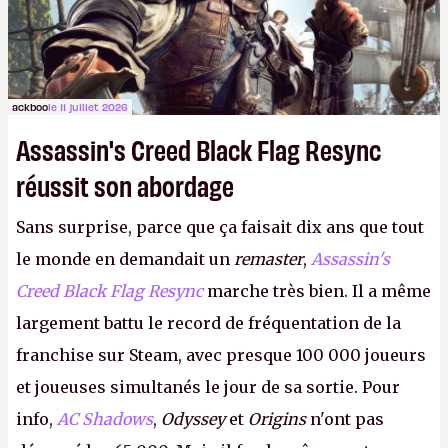
ackboo
le 11 juillet 2026
Assassin's Creed Black Flag Resync
réussit son abordage
Sans surprise, parce que ça faisait dix ans que tout
le monde en demandait un
remaster
,
Assassin's
Creed Black Flag Resync
marche très bien. Il a même
largement battu le record de fréquentation de la
franchise sur Steam, avec presque 100 000 joueurs
et joueuses simultanés le jour de sa sortie. Pour
info,
AC Shadows
,
Odyssey
et
Origins
n'ont pas