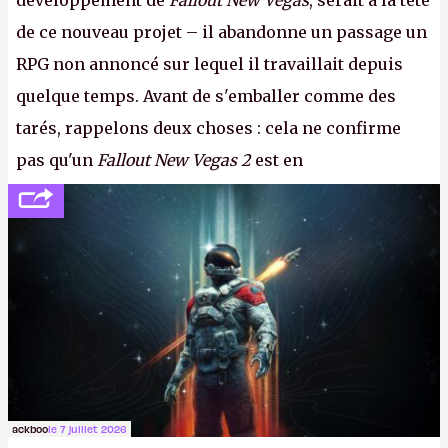
développement de
Fallout New Vegas
, serait à la tête
de ce nouveau projet – il abandonne un passage un
RPG non annoncé sur lequel il travaillait depuis
quelque temps. Avant de s'emballer comme des
tarés, rappelons deux choses : cela ne confirme
pas qu'un
Fallout New Vegas 2
est en
développement (pour ce que l'on sait, ils bossent
peut-être sur
Fallout Football
ou
Fallout vs. Les
Lapins Crétins)
et l'Obsidian d'aujourd'hui n'est plus
le même studio qu'il y a 15 ans. Mais bon, OK, on
peut commencer à fantasmer.
A.
ackboo
le 7 juillet 2026