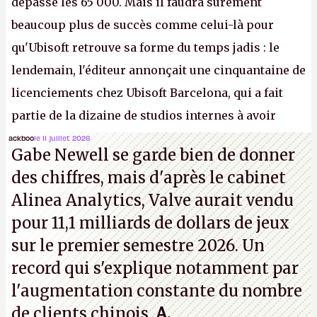
dépassé les 65 000. Mais il faudra sûrement
beaucoup plus de succès comme celui-là pour
qu'Ubisoft retrouve sa forme du temps jadis : le
lendemain, l'éditeur annonçait une cinquantaine de
licenciements chez Ubisoft Barcelona, qui a fait
partie de la dizaine de studios internes à avoir
travaillé sur cet
Assassin's Creed
sous la direction
ackboo
le 11 juillet 2026
Gabe Newell se garde bien de donner
d'Ubisoft Singapour.
A.
des chiffres, mais d'après le cabinet
Alinea Analytics, Valve aurait vendu
pour 11,1 milliards de dollars de jeux
sur le premier semestre 2026. Un
record qui s'explique notamment par
l'augmentation constante du nombre
de clients chinois.
A.