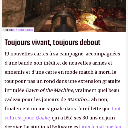
Perco
le 7 août 2026
Toujours vivant, toujours debout
19 nouvelles cartes à sa campagne, accompagnées
d'une bande-son inédite, de nouvelles armes et
ennemis et d'une carte en mode match à mort, le
tout pour pas un rond dans une extension gratuite
intitulée
Dawn of the Machine,
vraiment quel beau
cadeau pour les joueurs de
Maratho
.... ah non,
finalement on me signale dans l'oreillette que
tout
cela est pour
Quake
,
qui a fêté ses 30 ans en juin
dernier. Le studio id Software est
mis à mal par les