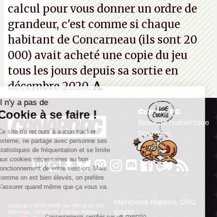
calcul pour vous donner un ordre de
grandeur, c'est comme si chaque
habitant de Concarneau (ils sont 20
000) avait acheté une copie du jeu
tous les jours depuis sa sortie en
décembre 2020.
A.
Il n'y a pas de
Canard PC
Cookie à se faire !
Kiosque numérique
Ce site n'a recours à aucun tracker
Boutique
externe, ne partage avec personne ses
statistiques de fréquentation et se limite
aux cookies nécessaires au bon
fonctionnement de votre session. Mais
comme on est bien élevés, on préfère
s'assurer quand même que ça vous va.
Mentions légales, CGU,
Copyright 2000-2980 (au moins on est
RGPD
peinards), Canard PC. Editeur Presse
Consentements certifiés par