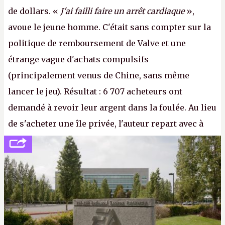
de dollars. «
J'ai failli faire un arrêt cardiaque
»,
avoue le jeune homme. C'était sans compter sur la
politique de remboursement de Valve et une
étrange vague d'achats compulsifs
(principalement venus de Chine, sans même
lancer le jeu). Résultat : 6 707 acheteurs ont
demandé à revoir leur argent dans la foulée. Au lieu
de s'acheter une île privée, l'auteur repart avec à
peine 2 000 dollars en poche. C'est toujours plus
cher payé que le temps passé à dev, mais ça
apprendra aux petits malins qu'on ne braque pas
Gabe Newell aussi facilement.
P.