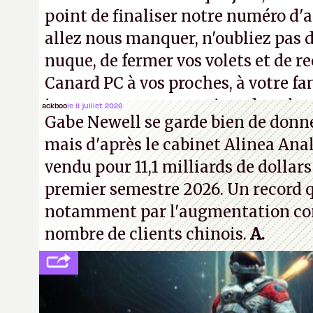
point de finaliser notre numéro d'ao
allez nous manquer, n'oubliez pas d
nuque, de fermer vos volets et de
Canard PC à vos proches, à votre fa
inconnus que vous croisez dans la r
ackboo
le 11 juillet 2026
Gabe Newell se garde bien de donner
! –
ER.
mais d'après le cabinet Alinea Anal
vendu pour 11,1 milliards de dollars
premier semestre 2026. Un record q
notamment par l'augmentation co
nombre de clients chinois.
A.