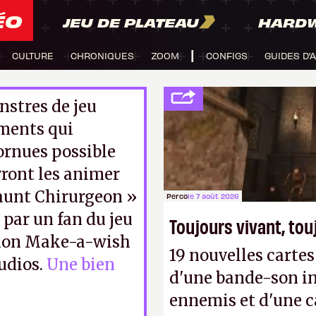
ÉO
JEU DE PLATEAU
HARD
CULTURE
CHRONIQUES
ZOOM
CONFIGS
GUIDES D'
nstres de jeu
éments qui
cornues possible
vront les animer
Gaunt Chirurgeon »
Perco
le 7 août 2026
 par un fan du jeu
Toujours vivant, to
ation Make-a-wish
19 nouvelles cart
udios.
Une bien
d'une bande-son in
ennemis et d'une c