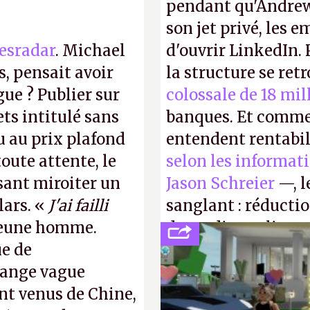
pendant qu'Andrew
son jet privé, les e
esradar
. Michael
d'ouvrir LinkedIn.
, pensait avoir
la structure se ret
gue ? Publier sur
colossale de 18 mil
ts intitulé sans
banques. Et comme
u au prix plafond
entendent rentabil
oute attente, le
selon les informat
isant miroiter un
Jason Schreier
—, l
lars. «
J'ai failli
sanglant : réducti
 jeune homme.
de studios et licen
ue de
FC
et
Battlefield
, p
range vague
nt venus de Chine,