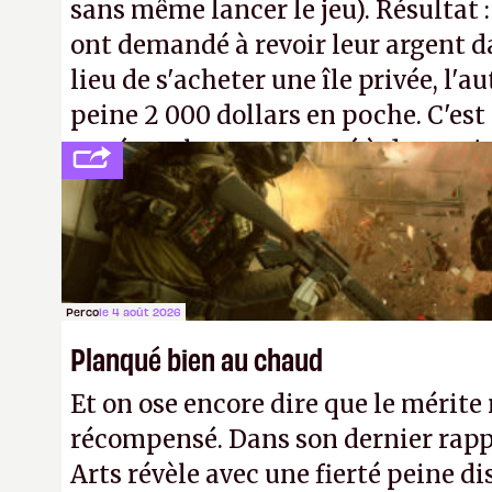
sans même lancer le jeu). Résultat 
ont demandé à revoir leur argent da
lieu de s'acheter une île privée, l'a
peine 2 000 dollars en poche. C'est
payé que le temps passé à dev, mai
petits malins qu'on ne braque pas 
facilement.
P.
Perco
le 4 août 2026
Planqué bien au chaud
Et on ose encore dire que le mérite 
récompensé. Dans son dernier rapp
Arts révèle avec une fierté peine di