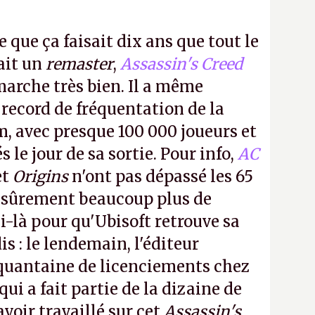
e que ça faisait dix ans que tout le
it un
remaster
,
Assassin's Creed
arche très bien. Il a même
 record de fréquentation de la
m, avec presque 100 000 joueurs et
 le jour de sa sortie. Pour info,
AC
et
Origins
n'ont pas dépassé les 65
a sûrement beaucoup plus de
-là pour qu'Ubisoft retrouve sa
s : le lendemain, l'éditeur
quantaine de licenciements chez
qui a fait partie de la dizaine de
avoir travaillé sur cet
Assassin's