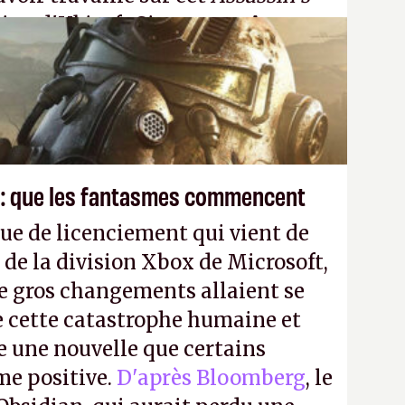
tion d'Ubisoft Singapour.
A.
 : que les fantasmes commencent
ue de licenciement qui vient de
 de la division Xbox de Microsoft,
e gros changements allaient se
e cette catastrophe humaine et
e une nouvelle que certains
me positive.
D'après Bloomberg
, le