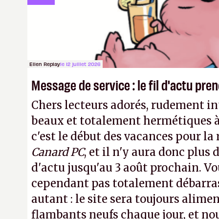
publier ses bilans. Encore une victo
transparence.
P.
Ellen Replay
le 12 juillet 2026
Message de service : le fil d'actu pr
Chers lecteurs adorés, rudement int
beaux et totalement hermétiques à 
c'est le début des vacances pour la
Canard PC
, et il n'y aura donc plus 
d'actu jusqu'au 3 août prochain. Vo
cependant pas totalement débarra
autant : le site sera toujours alimen
flambants neufs chaque jour, et no