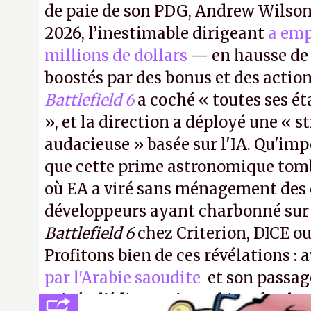
de paie de son PDG, Andrew Wilson.
2026, l’inestimable dirigeant
a emp
millions de dollars
— en hausse de 
boostés par des bonus et des action
Battlefield 6
a coché « toutes ses é
», et la direction a déployé une « s
audacieuse » basée sur l'IA. Qu'imp
que cette prime astronomique to
où EA a viré sans ménagement des 
développeurs ayant charbonné su
Battlefield 6
chez Criterion, DICE o
Profitons bien de ces révélations : 
par l'Arabie saoudite
et son passag
privée, l'éditeur n'aura bientôt plus