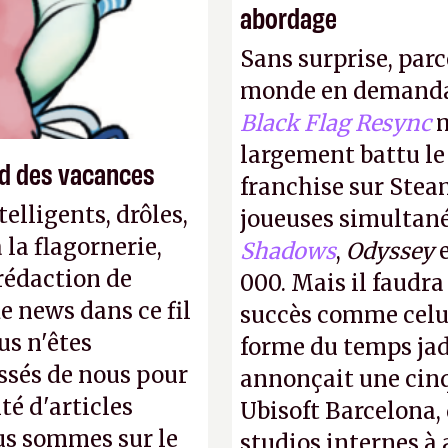
abordage
ire pour la
Sans surprise, parc
monde en demanda
Black Flag Resync
m
largement battu le
end des vacances
franchise sur Stea
elligents, drôles,
joueuses simultanés
la flagornerie,
Shadows
,
Odyssey
 rédaction de
000. Mais il faudr
de news dans ce fil
succès comme celui
us n'êtes
forme du temps jadi
ssés de nous pour
annonçait une cin
té d'articles
Ubisoft Barcelona, 
us sommes sur le
studios internes à 