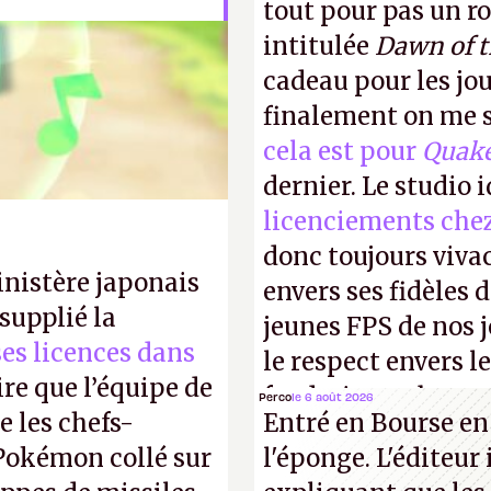
tout pour pas un r
intitulée
Dawn of 
cadeau pour les jo
finalement on me s
cela est pour
Quak
dernier. Le studio 
licenciements che
donc toujours viva
inistère japonais
envers ses fidèles d
supplié la
jeunes FPS de nos j
 ses licences dans
le respect envers le
ire que l’équipe de
faudrait une bonne 
Perco
le 6 août 2026
 les chefs-
Entré en Bourse en
cons !
P.
 Pokémon collé sur
l'éponge. L'éditeur