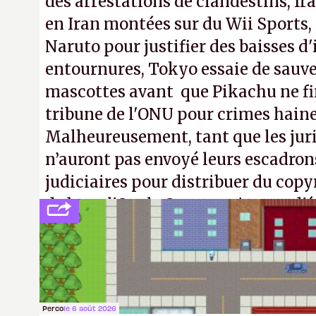
des arrestations de clandestins, fr
en Iran montées sur du Wii Sports, 
Naruto pour justifier des baisses 
entournures, Tokyo essaie de sauve
mascottes avant que Pikachu ne fin
tribune de l'ONU pour crimes hain
Malheureusement, tant que les jur
n’auront pas envoyé leurs escadron
judiciaires pour distribuer du copy
de bras, l'Oncle Sam continuera d'é
intellectuelle sur vos souvenirs d'
Perco
le 6 août 2026