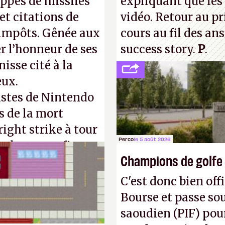
appes de missiles
expliquant que les 
et citations de
vidéo. Retour au p
d'impôts. Gênée aux
cours au fil des an
r l’honneur de ses
success story.
P
.
isse cité à la
eux.
istes de Nintendo
s de la mort
right strike à tour
Perco
le 5 août 2026
taler sa confiture
Champions de golfe
enfance.
P.
C'est donc bien offi
Bourse et passe sou
saoudien (PIF) pour