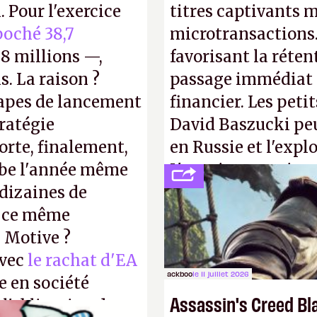
 Pour l'exercice
titres captivants m
oché 38,7
microtransactions
8 millions —,
favorisant la réte
s. La raison ?
passage immédiat à
tapes de lancement
financier. Les petit
tratégie
David Baszucki peu
orte, finalement,
en Russie et l'expl
mbe l'année même
L'avenir appartient
dizaines de
jamais que des enf
r ce même
u Motive ?
avec
le rachat d'EA
ackboo
le 11 juillet 2026
e en société
Assassin's Creed Bl
 l'obligation de