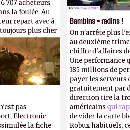
: 6 707 acheteurs
Perco
le 3 août 2026
ns la foulée. Au
Bambins = radins !
uteur repart avec à
 toujours plus cher
On n'arrête plus l'
s ça apprendra aux
au deuxième trimes
Gabe Newell aussi
chiffre d'affaires d
Une performance q
185 millions de per
payer les serveurs
gratuitement par d
direction tire la t
n'est pas
américains
qui rap
ort, Electronic
de vider la carte 
ssimulée la fiche
Robux habituels, ce