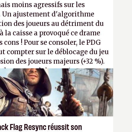
ais moins agressifs sur les
. Un ajustement d'algorithme
ntion des joueurs au détriment du
 la caisse a provoqué ce drame
s cons ! Pour se consoler, le PDG
t compter sur le déblocage du jeu
osion des joueurs majeurs (+32 %).
 donc aux adultes, qui ne sont
ants avec du pouvoir d'achat.
P.
ack Flag Resync réussit son