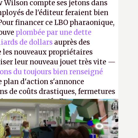
 Wilson compte ses jetons dans
mployés de l'éditeur feraient bien
 Pour financer ce LBO pharaonique,
rouve
plombée par une dette
liards de dollars
auprès des
 les nouveaux propriétaires
iser leur nouveau jouet très vite —
ions du toujours bien renseigné
e plan d'action s'annonce
ons de coûts drastiques, fermetures
ciements massifs. En gros, essorer
uis virer le reste.
P.