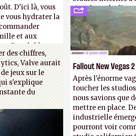
ût. D'ici là, vous
Creed
sous la direc
e vous hydrater la
 recommander
mille et aux
ue. Bon été à tous
 des chiffres,
ackboo
le 9 juillet 2026
ytics, Valve aurait
Fallout New Vegas 2
 de jeux sur le
Après l'énorme vag
ui s'explique
toucher les studios
nstante du
nous savions que d
mettre en place. D
industrielle émerg
pourront voir com