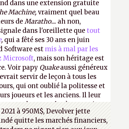
ond dans une extension gratuite
the Machine,
vraiment quel beau
ueurs de
Maratho
.... ah non,
ignale dans l'oreillette que
tout
e
,
qui a fêté ses 30 ans en juin
id Software est
mis à mal par les
z Microsoft
, mais son héritage est
ce. Voir papy
Quake
aussi généreux
evrait servir de leçon à tous les
ours, qui ont oublié la politesse et
urs joueurs et les anciens. Il leur
guerre des consoles à ces petits
 2021 à 950M$, Devolver jette
 indé quitte les marchés financiers,