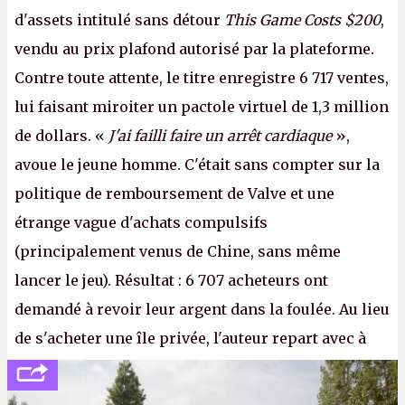
d'assets intitulé sans détour
This Game Costs $200
,
vendu au prix plafond autorisé par la plateforme.
Contre toute attente, le titre enregistre 6 717 ventes,
lui faisant miroiter un pactole virtuel de 1,3 million
de dollars. «
J'ai failli faire un arrêt cardiaque
»,
avoue le jeune homme. C'était sans compter sur la
politique de remboursement de Valve et une
étrange vague d'achats compulsifs
(principalement venus de Chine, sans même
lancer le jeu). Résultat : 6 707 acheteurs ont
demandé à revoir leur argent dans la foulée. Au lieu
de s'acheter une île privée, l'auteur repart avec à
peine 2 000 dollars en poche. C'est toujours plus
cher payé que le temps passé à dev, mais ça