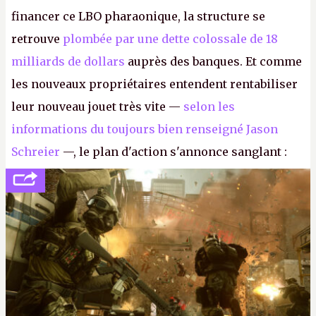
financer ce LBO pharaonique, la structure se
retrouve
plombée par une dette colossale de 18
milliards de dollars
auprès des banques. Et comme
les nouveaux propriétaires entendent rentabiliser
leur nouveau jouet très vite —
selon les
informations du toujours bien renseigné Jason
Schreier
—, le plan d'action s'annonce sanglant :
réductions de coûts drastiques, fermetures de
studios et licenciements massifs. En gros, essorer
FC
et
Battlefield
, puis virer le reste.
P.