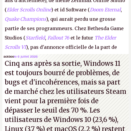
ans d'ancienneté), de même Zenimax Online Studio
(
Elder Scrolls Online
) et id Software (
Doom Eternal
,
Quake Champions
), qui aurait perdu une grosse
partie de ses programmeurs. Chez Bethesda Game
Studios (
Starfield
,
Fallout 76
et le futur
The Elder
Scrolls VI
), pas d'annonce officielle de la part de
Microsoft, mais le syndicat des employés confirme
ackboo
le 6 juillet 2026
Cinq ans après sa sortie, Windows 11
de nombreux licenciements.
A.
est toujours bourré de problèmes, de
bugs et d'incohérences, mais sa part
de marché chez les utilisateurs Steam
vient pour la première fois de
dépasser le seuil des 70 %. Les
utilisateurs de Windows 10 (23,6 %),
Linux (3,7 %) et macOS (2,2 %) restent