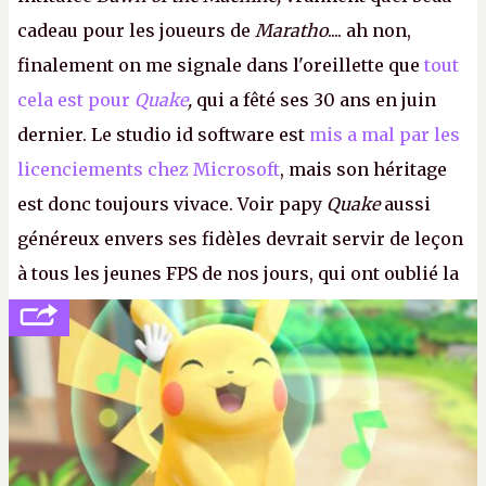
cadeau pour les joueurs de
Maratho
.... ah non,
finalement on me signale dans l'oreillette que
tout
cela est pour
Quake
,
qui a fêté ses 30 ans en juin
dernier. Le studio id software est
mis a mal par les
licenciements chez Microsoft
, mais son héritage
est donc toujours vivace. Voir papy
Quake
aussi
généreux envers ses fidèles devrait servir de leçon
à tous les jeunes FPS de nos jours, qui ont oublié la
politesse et le respect envers leurs joueurs et les
anciens. Il leur faudrait une bonne guerre des
consoles à ces petits cons !
P.