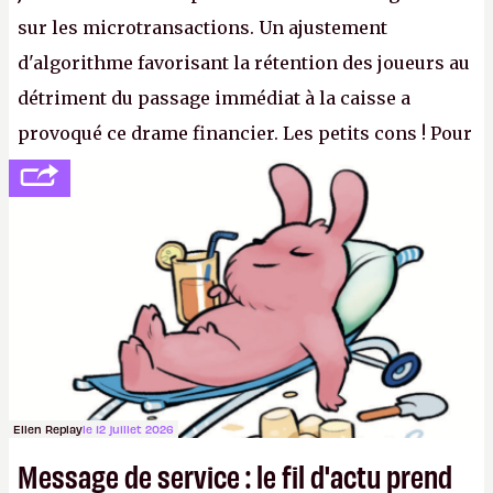
sur les microtransactions. Un ajustement
d'algorithme favorisant la rétention des joueurs au
détriment du passage immédiat à la caisse a
provoqué ce drame financier. Les petits cons ! Pour
se consoler, le PDG David Baszucki peut compter
sur le déblocage du jeu en Russie et l'explosion des
joueurs majeurs (+32 %). L'avenir appartient donc
aux adultes, qui ne sont jamais que des enfants
avec du pouvoir d'achat.
P.
Ellen Replay
le 12 juillet 2026
Message de service : le fil d'actu prend