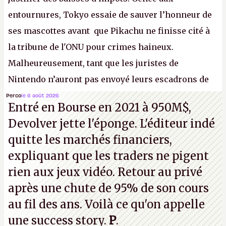
entournures, Tokyo essaie de sauver l’honneur de
ses mascottes avant que Pikachu ne finisse cité à
la tribune de l'ONU pour crimes haineux.
Malheureusement, tant que les juristes de
Nintendo n’auront pas envoyé leurs escadrons de
la mort judiciaires pour distribuer du copyright
Perco
le 6 août 2026
Entré en Bourse en 2021 à 950M$,
strike à tour de bras, l'Oncle Sam continuera
Devolver jette l'éponge. L'éditeur indé
d'étaler sa confiture intellectuelle sur vos
quitte les marchés financiers,
souvenirs d'enfance.
P.
expliquant que les traders ne pigent
rien aux jeux vidéo. Retour au privé
après une chute de 95% de son cours
au fil des ans. Voilà ce qu'on appelle
une success story.
P
.