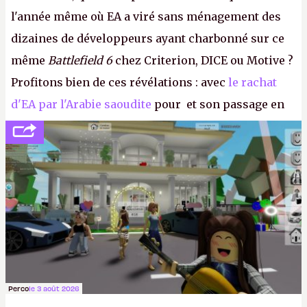
l'année même où EA a viré sans ménagement des
dizaines de développeurs ayant charbonné sur ce
même
Battlefield 6
chez Criterion, DICE ou Motive ?
Profitons bien de ces révélations : avec
le rachat
d'EA par l'Arabie saoudite
pour et son passage en
société privée, l'éditeur n'aura bientôt plus
l'obligation de publier ses bilans. Encore une
victoire pour la transparence.
P.
Perco
le 3 août 2026