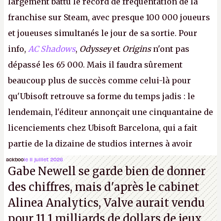
largement battu le record de fréquentation de la
franchise sur Steam, avec presque 100 000 joueurs
et joueuses simultanés le jour de sa sortie. Pour
info,
AC Shadows
,
Odyssey
et
Origins
n'ont pas
dépassé les 65 000. Mais il faudra sûrement
beaucoup plus de succès comme celui-là pour
qu'Ubisoft retrouve sa forme du temps jadis : le
lendemain, l'éditeur annonçait une cinquantaine de
licenciements chez Ubisoft Barcelona, qui a fait
partie de la dizaine de studios internes à avoir
travaillé sur cet
Assassin's Creed
sous la direction
ackboo
le 11 juillet 2026
Gabe Newell se garde bien de donner
d'Ubisoft Singapour.
A.
des chiffres, mais d'après le cabinet
Alinea Analytics, Valve aurait vendu
pour 11,1 milliards de dollars de jeux