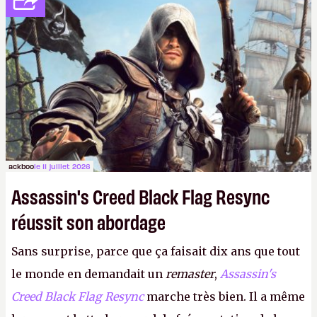
dans la rue. Bon été à tous ! –
ER.
ackboo
le 11 juillet 2026
Assassin's Creed Black Flag Resync
réussit son abordage
Sans surprise, parce que ça faisait dix ans que tout
le monde en demandait un
remaster
,
Assassin's
Creed Black Flag Resync
marche très bien. Il a même