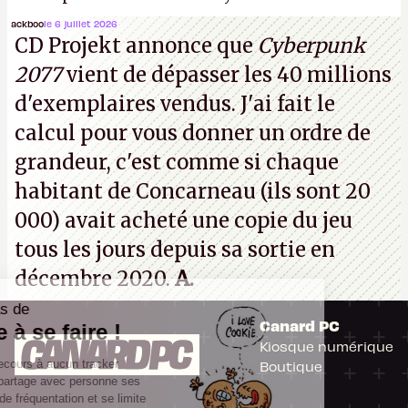
(Dishonored,
Deathloop
) pourraient faire partie des
ackboo
le 6 juillet 2026
CD Projekt annonce que
Cyberpunk
prochaines victimes, puisque Microsoft a confirmé
2077
vient de dépasser les 40 millions
vouloir se séparer du studio.
A.
d'exemplaires vendus. J'ai fait le
calcul pour vous donner un ordre de
grandeur, c'est comme si chaque
habitant de Concarneau (ils sont 20
000) avait acheté une copie du jeu
tous les jours depuis sa sortie en
décembre 2020.
A.
Il n'y a pas de
Canard PC
Cookie à se faire !
Kiosque numérique
Ce site n'a recours à aucun tracker
Boutique
externe, ne partage avec personne ses
statistiques de fréquentation et se limite