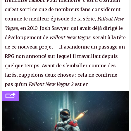
franchise
Fallout.
Pour mémoire, c'est d'Obsidian
qu'est sorti ce que de nombreux fans considèrent
comme le meilleur épisode de la série,
Fallout New
Vegas
, en 2010. Josh Sawyer, qui avait déjà dirigé le
développement de
Fallout New Vegas
, serait à la tête
de ce nouveau projet – il abandonne un passage un
RPG non annoncé sur lequel il travaillait depuis
quelque temps. Avant de s'emballer comme des
tarés, rappelons deux choses : cela ne confirme
pas qu'un
Fallout New Vegas 2
est en
développement (pour ce que l'on sait, ils bossent
peut-être sur
Fallout Football
ou
Fallout vs. Les
Lapins Crétins)
et l'Obsidian d'aujourd'hui n'est plus
le même studio qu'il y a 15 ans. Mais bon, OK, on