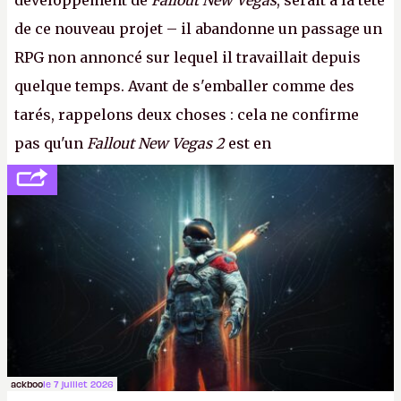
développement de
Fallout New Vegas
, serait à la tête
de ce nouveau projet – il abandonne un passage un
RPG non annoncé sur lequel il travaillait depuis
quelque temps. Avant de s'emballer comme des
tarés, rappelons deux choses : cela ne confirme
pas qu'un
Fallout New Vegas 2
est en
développement (pour ce que l'on sait, ils bossent
peut-être sur
Fallout Football
ou
Fallout vs. Les
Lapins Crétins)
et l'Obsidian d'aujourd'hui n'est plus
le même studio qu'il y a 15 ans. Mais bon, OK, on
peut commencer à fantasmer.
A.
ackboo
le 7 juillet 2026