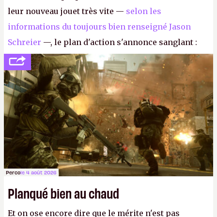
leur nouveau jouet très vite —
selon les
informations du toujours bien renseigné Jason
Schreier
—, le plan d'action s'annonce sanglant :
réductions de coûts drastiques, fermetures de
studios et licenciements massifs. En gros, essorer
FC
et
Battlefield
, puis virer le reste.
P.
Perco
le 4 août 2026
Planqué bien au chaud
Et on ose encore dire que le mérite n'est pas