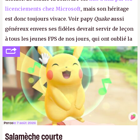
licenciements chez Microsoft
, mais son héritage
est donc toujours vivace. Voir papy
Quake
aussi
généreux envers ses fidèles devrait servir de leçon
à tous les jeunes FPS de nos jours, qui ont oublié la
politesse et le respect envers leurs joueurs et les
anciens. Il leur faudrait une bonne guerre des
consoles à ces petits cons !
P.
Perco
le 7 août 2026
Salamèche courte