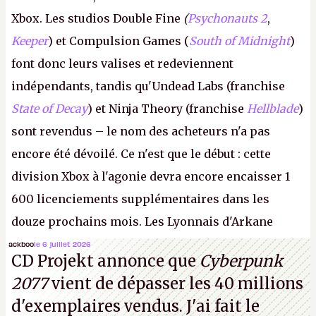
Xbox. Les studios Double Fine
(
Psychonauts 2
,
Keeper
) et Compulsion Games (
South of Midnight
)
font donc leurs valises et redeviennent
indépendants, tandis qu'Undead Labs (franchise
State of Decay
) et Ninja Theory (franchise
Hellblade
)
sont revendus – le nom des acheteurs n'a pas
encore été dévoilé. Ce n'est que le début : cette
division Xbox à l'agonie devra encore encaisser 1
600 licenciements supplémentaires dans les
douze prochains mois. Les Lyonnais d'Arkane
(Dishonored,
Deathloop
) pourraient faire partie des
ackboo
le 6 juillet 2026
CD Projekt annonce que
Cyberpunk
prochaines victimes, puisque Microsoft a confirmé
2077
vient de dépasser les 40 millions
vouloir se séparer du studio.
A.
d'exemplaires vendus. J'ai fait le