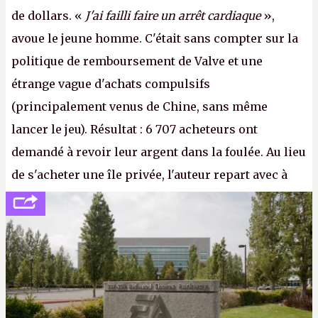
de dollars. «
J'ai failli faire un arrêt cardiaque
»,
avoue le jeune homme. C'était sans compter sur la
politique de remboursement de Valve et une
étrange vague d'achats compulsifs
(principalement venus de Chine, sans même
lancer le jeu). Résultat : 6 707 acheteurs ont
demandé à revoir leur argent dans la foulée. Au lieu
de s'acheter une île privée, l'auteur repart avec à
peine 2 000 dollars en poche. C'est toujours plus
cher payé que le temps passé à dev, mais ça
apprendra aux petits malins qu'on ne braque pas
Gabe Newell aussi facilement.
P.