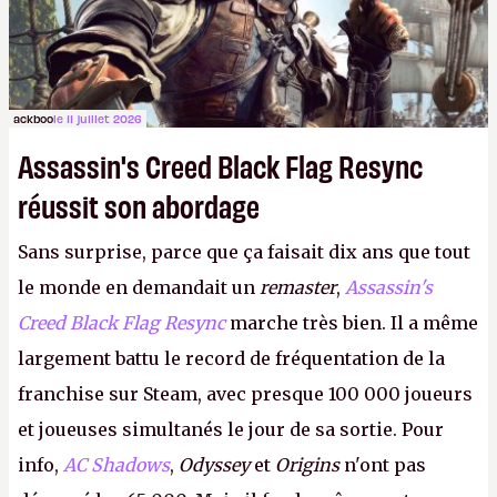
ackboo
le 11 juillet 2026
Assassin's Creed Black Flag Resync
réussit son abordage
Sans surprise, parce que ça faisait dix ans que tout
le monde en demandait un
remaster
,
Assassin's
Creed Black Flag Resync
marche très bien. Il a même
largement battu le record de fréquentation de la
franchise sur Steam, avec presque 100 000 joueurs
et joueuses simultanés le jour de sa sortie. Pour
info,
AC Shadows
,
Odyssey
et
Origins
n'ont pas