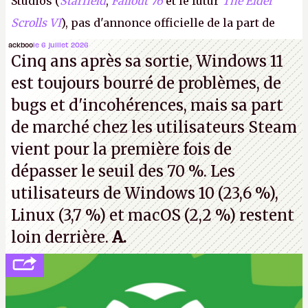
Studios (
Starfield
,
Fallout 76
et le futur
The Elder
Scrolls VI
), pas d'annonce officielle de la part de
Microsoft, mais le syndicat des employés confirme
ackboo
le 6 juillet 2026
Cinq ans après sa sortie, Windows 11
de nombreux licenciements.
A.
est toujours bourré de problèmes, de
bugs et d'incohérences, mais sa part
de marché chez les utilisateurs Steam
vient pour la première fois de
dépasser le seuil des 70 %. Les
utilisateurs de Windows 10 (23,6 %),
Linux (3,7 %) et macOS (2,2 %) restent
loin derrière.
A.