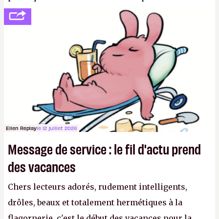
se consoler, le PDG David Baszucki peut compter
sur le déblocage du jeu en Russie et l'explosion des
joueurs majeurs (+32 %). L'avenir appartient donc
aux adultes, qui ne sont jamais que des enfants
avec du pouvoir d'achat.
P.
Ellen Replay
le 12 juillet 2026
Message de service : le fil d'actu prend
des vacances
Chers lecteurs adorés, rudement intelligents,
drôles, beaux et totalement hermétiques à la
flagornerie, c'est le début des vacances pour la