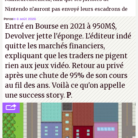
Nintendo n’auront pas envoyé leurs escadrons de
la mort judiciaires pour distribuer du copyright
Perco
le 6 août 2026
Entré en Bourse en 2021 à 950M$,
strike à tour de bras, l'Oncle Sam continuera
Devolver jette l'éponge. L'éditeur indé
d'étaler sa confiture intellectuelle sur vos
quitte les marchés financiers,
souvenirs d'enfance.
P.
expliquant que les traders ne pigent
rien aux jeux vidéo. Retour au privé
après une chute de 95% de son cours
au fil des ans. Voilà ce qu'on appelle
une success story.
P
.