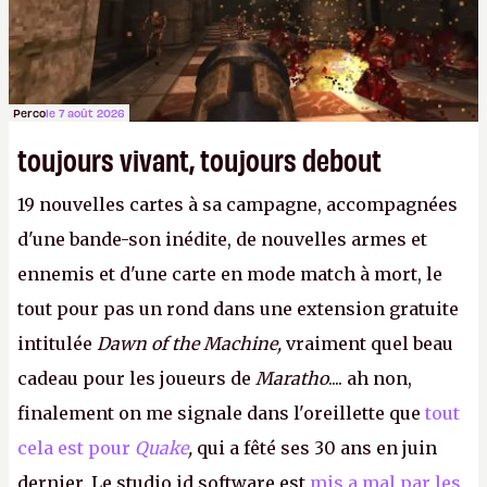
Perco
le 7 août 2026
toujours vivant, toujours debout
19 nouvelles cartes à sa campagne, accompagnées
d'une bande-son inédite, de nouvelles armes et
ennemis et d'une carte en mode match à mort, le
tout pour pas un rond dans une extension gratuite
intitulée
Dawn of the Machine,
vraiment quel beau
cadeau pour les joueurs de
Maratho
.... ah non,
finalement on me signale dans l'oreillette que
tout
cela est pour
Quake
,
qui a fêté ses 30 ans en juin
dernier. Le studio id software est
mis a mal par les