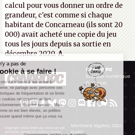
calcul pour vous donner un ordre de
grandeur, c'est comme si chaque
habitant de Concarneau (ils sont 20
000) avait acheté une copie du jeu
tous les jours depuis sa sortie en
décembre 2020.
A.
Il n'y a pas de
Canard PC
Cookie à se faire !
Kiosque numérique
Ce site n'a recours à aucun tracker
Boutique
externe, ne partage avec personne ses
statistiques de fréquentation et se limite
aux cookies nécessaires au bon
fonctionnement de votre session. Mais
comme on est bien élevés, on préfère
s'assurer quand même que ça vous va.
Mentions légales, CGU,
Copyright 2000-2980 (au moins on est
RGPD
peinards), Canard PC. Editeur Presse
Consentements certifiés par