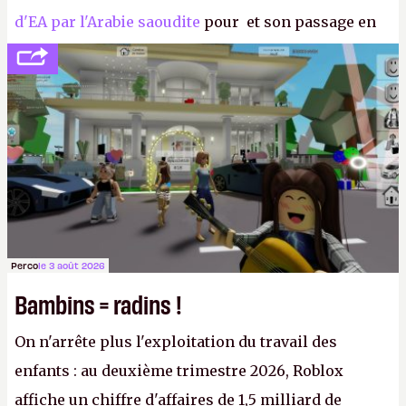
d'EA par l'Arabie saoudite
pour et son passage en
société privée, l'éditeur n'aura bientôt plus
l'obligation de publier ses bilans. Encore une
victoire pour la transparence.
P.
Perco
le 3 août 2026
Bambins = radins !
On n'arrête plus l'exploitation du travail des
enfants : au deuxième trimestre 2026, Roblox
affiche un chiffre d'affaires de 1,5 milliard de