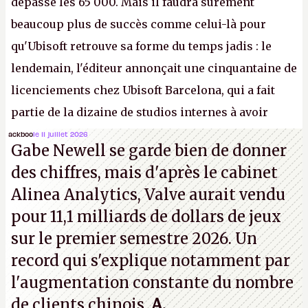
dépassé les 65 000. Mais il faudra sûrement
beaucoup plus de succès comme celui-là pour
qu'Ubisoft retrouve sa forme du temps jadis : le
lendemain, l'éditeur annonçait une cinquantaine de
licenciements chez Ubisoft Barcelona, qui a fait
partie de la dizaine de studios internes à avoir
travaillé sur cet
Assassin's Creed
sous la direction
ackboo
le 11 juillet 2026
Gabe Newell se garde bien de donner
d'Ubisoft Singapour.
A.
des chiffres, mais d'après le cabinet
Alinea Analytics, Valve aurait vendu
pour 11,1 milliards de dollars de jeux
sur le premier semestre 2026. Un
record qui s'explique notamment par
l'augmentation constante du nombre
de clients chinois.
A.