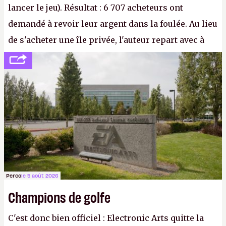
lancer le jeu). Résultat : 6 707 acheteurs ont
demandé à revoir leur argent dans la foulée. Au lieu
de s'acheter une île privée, l'auteur repart avec à
peine 2 000 dollars en poche. C'est toujours plus
cher payé que le temps passé à dev, mais ça
apprendra aux petits malins qu'on ne braque pas
Gabe Newell aussi facilement.
P.
Perco
le 5 août 2026
Champions de golfe
C'est donc bien officiel : Electronic Arts quitte la