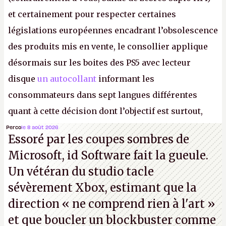
et certainement pour respecter certaines
législations européennes encadrant l’obsolescence
des produits mis en vente, le consollier applique
désormais sur les boites des PS5 avec lecteur
disque
un autocollant
informant les
consommateurs dans sept langues différentes
quant à cette décision dont l’objectif est surtout,
disons le, de faire grossir la marge de Sony et de
Perco
le 8 août 2026
Essoré par les coupes sombres de
réduire le contrôle des joueurs sur les produits
Microsoft, id Software fait la gueule.
culturels qu’ils achètent.
K.
Un vétéran du studio
tacle
sévèrement Xbox
, estimant que la
direction
« ne comprend rien à l'art »
et que boucler un blockbuster comme