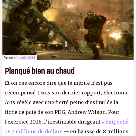
FC
et
Battlefield
, puis virer le reste.
P.
Perco
le 4 août 2026
Planqué bien au chaud
Et on ose encore dire que le mérite n'est pas
récompensé. Dans son dernier rapport, Electronic
Arts révèle avec une fierté peine dissimulée la
fiche de paie de son PDG, Andrew Wilson. Pour
l'exercice 2026, l’inestimable dirigeant
a empoché
38,7 millions de dollars
— en hausse de 8 millions