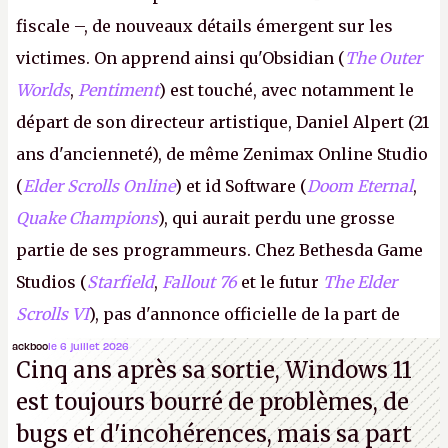
fiscale –, de nouveaux détails émergent sur les
victimes. On apprend ainsi qu'Obsidian (
The Outer
Worlds
,
Pentiment
) est touché, avec notamment le
départ de son directeur artistique, Daniel Alpert (21
ans d'ancienneté), de même Zenimax Online Studio
(
Elder Scrolls Online
) et id Software (
Doom Eternal
,
Quake Champions
), qui aurait perdu une grosse
partie de ses programmeurs. Chez Bethesda Game
Studios (
Starfield
,
Fallout 76
et le futur
The Elder
Scrolls VI
), pas d'annonce officielle de la part de
Microsoft, mais le syndicat des employés confirme
ackboo
le 6 juillet 2026
Cinq ans après sa sortie, Windows 11
de nombreux licenciements.
A.
est toujours bourré de problèmes, de
bugs et d'incohérences, mais sa part