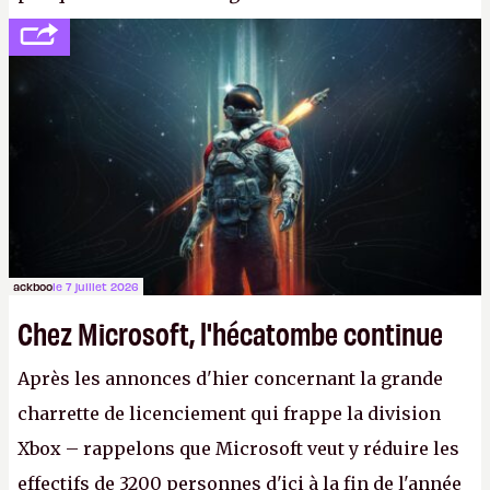
développement (pour ce que l'on sait, ils bossent
peut-être sur
Fallout Football
ou
Fallout vs. Les
Lapins Crétins)
et l'Obsidian d'aujourd'hui n'est plus
le même studio qu'il y a 15 ans. Mais bon, OK, on
peut commencer à fantasmer.
A.
ackboo
le 7 juillet 2026
Chez Microsoft, l'hécatombe continue
Après les annonces d'hier concernant la grande
charrette de licenciement qui frappe la division
Xbox – rappelons que Microsoft veut y réduire les
effectifs de 3200 personnes d'ici à la fin de l'année