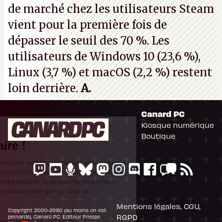
de marché chez les utilisateurs Steam
vient pour la première fois de
dépasser le seuil des 70 %. Les
utilisateurs de Windows 10 (23,6 %),
Linux (3,7 %) et macOS (2,2 %) restent
loin derrière.
A.
Canard PC
Kiosque numérique
Il n'y a pas de
Boutique
Cookie à se faire !
Ce site n'a recours à aucun tracker externe, ne partage avec personne
ses statistiques de fréquentation et se limite aux cookies nécessaires
au bon fonctionnement de votre session. Mais comme on est bien
élevés, on préfère s'assurer quand même que ça vous va.
Mentions légales, CGU,
Copyright 2000-2980 (au moins on est
RGPD
peinards), Canard PC. Editeur Presse
Consentements certifiés par