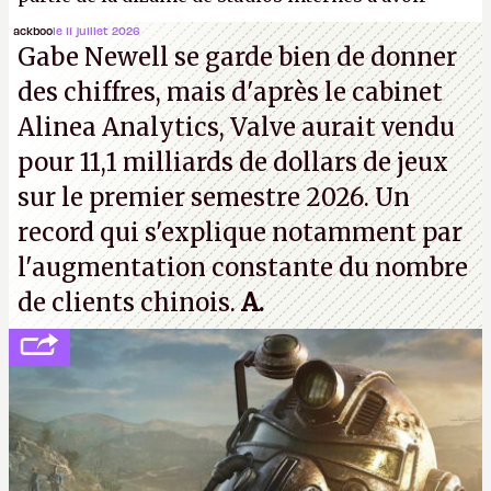
travaillé sur cet
Assassin's Creed
sous la direction
ackboo
le 11 juillet 2026
Gabe Newell se garde bien de donner
d'Ubisoft Singapour.
A.
des chiffres, mais d'après le cabinet
Alinea Analytics, Valve aurait vendu
pour 11,1 milliards de dollars de jeux
sur le premier semestre 2026. Un
record qui s'explique notamment par
l'augmentation constante du nombre
de clients chinois.
A.