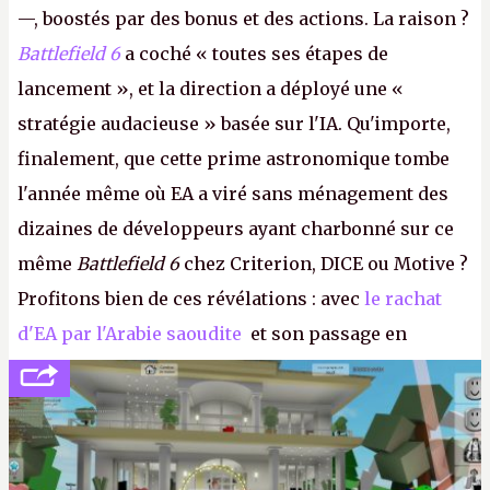
—, boostés par des bonus et des actions. La raison ?
Battlefield 6
a coché « toutes ses étapes de
lancement », et la direction a déployé une «
stratégie audacieuse » basée sur l'IA. Qu'importe,
finalement, que cette prime astronomique tombe
l'année même où EA a viré sans ménagement des
dizaines de développeurs ayant charbonné sur ce
même
Battlefield 6
chez Criterion, DICE ou Motive ?
Profitons bien de ces révélations : avec
le rachat
d'EA par l'Arabie saoudite
et son passage en
société privée, l'éditeur n'aura bientôt plus
l'obligation de publier ses bilans. Encore une
victoire pour la transparence.
P.