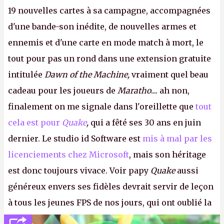
19 nouvelles cartes à sa campagne, accompagnées
d'une bande-son inédite, de nouvelles armes et
ennemis et d'une carte en mode match à mort, le
tout pour pas un rond dans une extension gratuite
intitulée
Dawn of the Machine,
vraiment quel beau
cadeau pour les joueurs de
Maratho
.... ah non,
finalement on me signale dans l'oreillette que
tout
cela est pour
Quake
,
qui a fêté ses 30 ans en juin
dernier. Le studio id Software est
mis à mal par les
licenciements chez Microsoft
, mais son héritage
est donc toujours vivace. Voir papy
Quake
aussi
généreux envers ses fidèles devrait servir de leçon
à tous les jeunes FPS de nos jours, qui ont oublié la
politesse et le respect envers leurs joueurs et les