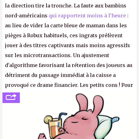
la direction tire la tronche. La faute aux bambins
nord-américains
qui rapportent moins à l'heure
:
au lieu de vider la carte bleue de maman dans les
pièges à Robux habituels, ces ingrats préfèrent
jouer à des titres captivants mais moins agressifs
sur les microtransactions. Un ajustement
d'algorithme favorisant la rétention des joueurs au
détriment du passage immédiat à la caisse a
provoqué ce drame financier. Les petits cons ! Pour
se consoler, le PDG David Baszucki peut compter
sur le déblocage du jeu en Russie et l'explosion des
joueurs majeurs (+32 %). L'avenir appartient donc
aux adultes, qui ne sont jamais que des enfants
avec du pouvoir d'achat.
P.