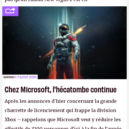
développement (pour ce que l'on sait, ils bossent
peut-être sur
Fallout Football
ou
Fallout vs. Les
Lapins Crétins)
et l'Obsidian d'aujourd'hui n'est plus
le même studio qu'il y a 15 ans. Mais bon, OK, on
peut commencer à fantasmer.
A.
ackboo
le 7 juillet 2026
Chez Microsoft, l'hécatombe continue
Après les annonces d'hier concernant la grande
charrette de licenciement qui frappe la division
Xbox – rappelons que Microsoft veut y réduire les
effectifs de 3200 personnes d'ici à la fin de l'année