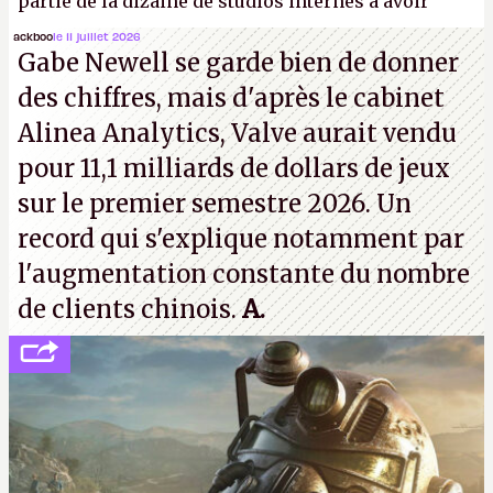
partie de la dizaine de studios internes à avoir
travaillé sur cet
Assassin's Creed
sous la direction
ackboo
le 11 juillet 2026
Gabe Newell se garde bien de donner
d'Ubisoft Singapour.
A.
des chiffres, mais d'après le cabinet
Alinea Analytics, Valve aurait vendu
pour 11,1 milliards de dollars de jeux
sur le premier semestre 2026. Un
record qui s'explique notamment par
l'augmentation constante du nombre
de clients chinois.
A.