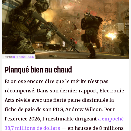
FC
et
Battlefield
, puis virer le reste.
P.
Perco
le 4 août 2026
Planqué bien au chaud
Et on ose encore dire que le mérite n'est pas
récompensé. Dans son dernier rapport, Electronic
Arts révèle avec une fierté peine dissimulée la
fiche de paie de son PDG, Andrew Wilson. Pour
l'exercice 2026, l’inestimable dirigeant
a empoché
38,7 millions de dollars
— en hausse de 8 millions