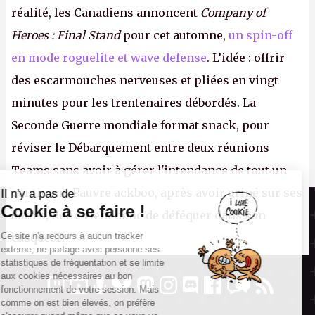
réalité, les Canadiens annoncent
Company of
Heroes : Final Stand
pour cet automne,
un spin-off
en mode roguelite et wave defense
. L’idée : offrir
des escarmouches nerveuses et pliées en vingt
minutes pour les trentenaires débordés. La
Seconde Guerre mondiale format snack, pour
réviser le Débarquement entre deux réunions
Teams sans avoir à gérer l'intendance de tout un
continent. Pauvre ackboo, après avoir uriné sur ses
Il n'y a pas de
Canard PC
Cookie à se faire !
bottes, Relic vient donc de déféquer dans son
Kiosque numérique
Ce site n'a recours à aucun tracker
casque.
P.
Boutique
externe, ne partage avec personne ses
statistiques de fréquentation et se limite
aux cookies nécessaires au bon
fonctionnement de votre session. Mais
comme on est bien élevés, on préfère