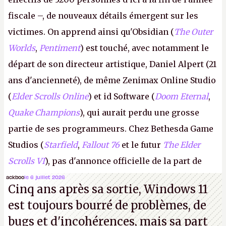
fiscale –, de nouveaux détails émergent sur les
victimes. On apprend ainsi qu'Obsidian (
The Outer
Worlds
,
Pentiment
) est touché, avec notamment le
départ de son directeur artistique, Daniel Alpert (21
ans d'ancienneté), de même Zenimax Online Studio
(
Elder Scrolls Online
) et id Software (
Doom Eternal
,
Quake Champions
), qui aurait perdu une grosse
partie de ses programmeurs. Chez Bethesda Game
Studios (
Starfield
,
Fallout 76
et le futur
The Elder
Scrolls VI
), pas d'annonce officielle de la part de
Microsoft, mais le syndicat des employés confirme
ackboo
le 6 juillet 2026
Cinq ans après sa sortie, Windows 11
de nombreux licenciements.
A.
est toujours bourré de problèmes, de
bugs et d'incohérences, mais sa part