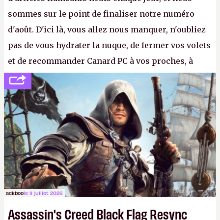
sommes sur le point de finaliser notre numéro
d'août. D'ici là, vous allez nous manquer, n'oubliez
pas de vous hydrater la nuque, de fermer vos volets
et de recommander Canard PC à vos proches, à
votre famille et aux inconnus que vous croisez
dans la rue. Bon été à tous ! –
ER.
ackboo
le 11 juillet 2026
Assassin's Creed Black Flag Resync