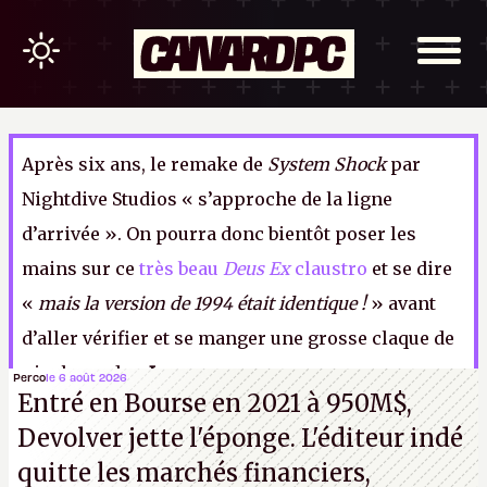
Après six ans, le remake de
System Shock
par
Nightdive Studios « s’approche de la ligne
d’arrivée ». On pourra donc bientôt poser les
mains sur ce
très beau
Deus Ex
claustro
et se dire
«
mais la version de 1994 était identique !
» avant
d’aller vérifier et se manger une grosse claque de
pixels crades.
I.
Perco
le 6 août 2026
Entré en Bourse en 2021 à 950M$,
Devolver jette l'éponge. L'éditeur indé
quitte les marchés financiers,