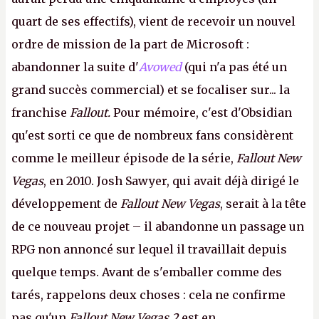
quart de ses effectifs), vient de recevoir un nouvel
ordre de mission de la part de Microsoft :
abandonner la suite d'
Avowed
(qui n'a pas été un
grand succès commercial) et se focaliser sur... la
franchise
Fallout.
Pour mémoire, c'est d'Obsidian
qu'est sorti ce que de nombreux fans considèrent
comme le meilleur épisode de la série,
Fallout New
Vegas
, en 2010. Josh Sawyer, qui avait déjà dirigé le
développement de
Fallout New Vegas
, serait à la tête
de ce nouveau projet – il abandonne un passage un
RPG non annoncé sur lequel il travaillait depuis
quelque temps. Avant de s'emballer comme des
tarés, rappelons deux choses : cela ne confirme
pas qu'un
Fallout New Vegas 2
est en