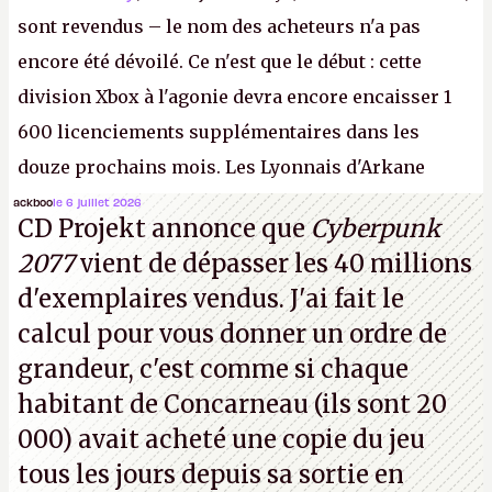
sont revendus – le nom des acheteurs n'a pas
encore été dévoilé. Ce n'est que le début : cette
division Xbox à l'agonie devra encore encaisser 1
600 licenciements supplémentaires dans les
douze prochains mois. Les Lyonnais d'Arkane
(Dishonored,
Deathloop
) pourraient faire partie des
ackboo
le 6 juillet 2026
CD Projekt annonce que
Cyberpunk
prochaines victimes, puisque Microsoft a confirmé
2077
vient de dépasser les 40 millions
vouloir se séparer du studio.
A.
d'exemplaires vendus. J'ai fait le
calcul pour vous donner un ordre de
grandeur, c'est comme si chaque
habitant de Concarneau (ils sont 20
000) avait acheté une copie du jeu
tous les jours depuis sa sortie en