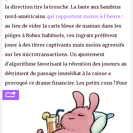
la direction tire la tronche. La faute aux bambins
nord-américains
qui rapportent moins à l'heure
:
au lieu de vider la carte bleue de maman dans les
pièges à Robux habituels, ces ingrats préfèrent
jouer à des titres captivants mais moins agressifs
sur les microtransactions. Un ajustement
d'algorithme favorisant la rétention des joueurs au
détriment du passage immédiat à la caisse a
provoqué ce drame financier. Les petits cons ! Pour
se consoler, le PDG David Baszucki peut compter
sur le déblocage du jeu en Russie et l'explosion des
joueurs majeurs (+32 %). L'avenir appartient donc
aux adultes, qui ne sont jamais que des enfants
avec du pouvoir d'achat.
P.