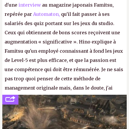
d'une
interview
au magazine japonais Famitsu,
repérée par
Automaton,
qu'il fait passer à ses
salariés des quiz portant sur les jeux du studio.
Ceux qui obtiennent de bons scores reçoivent une
augmentation « significative ». Hino explique à
Famitsu qu'un employé connaissant à fond les jeux
de Level-5 est plus efficace, et que la passion est
une compétence qui doit être rémunérée. Je ne sais
pas trop quoi penser de cette méthode de
management originale mais, dans le doute, j'ai
décidé d'apprendre par cœur les 300 derniers
numéros de
Canard PC
avant de demander une
augmentation à Ivan Le Fou.
A.