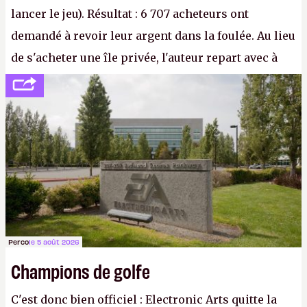
lancer le jeu). Résultat : 6 707 acheteurs ont
demandé à revoir leur argent dans la foulée. Au lieu
de s'acheter une île privée, l'auteur repart avec à
peine 2 000 dollars en poche. C'est toujours plus
cher payé que le temps passé à dev, mais ça
apprendra aux petits malins qu'on ne braque pas
Gabe Newell aussi facilement.
P.
Perco
le 5 août 2026
Champions de golfe
C'est donc bien officiel : Electronic Arts quitte la