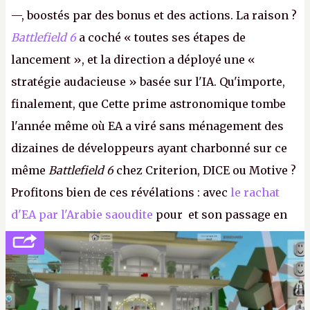
—, boostés par des bonus et des actions. La raison ?
Battlefield 6
a coché « toutes ses étapes de
lancement », et la direction a déployé une «
stratégie audacieuse » basée sur l'IA. Qu'importe,
finalement, que Cette prime astronomique tombe
l'année même où EA a viré sans ménagement des
dizaines de développeurs ayant charbonné sur ce
même
Battlefield 6
chez Criterion, DICE ou Motive ?
Profitons bien de ces révélations : avec
le rachat
d'EA par l'Arabie saoudite
pour et son passage en
société privée, l'éditeur n'aura bientôt plus
l'obligation de publier ses bilans. Encore une
victoire pour la transparence.
P.