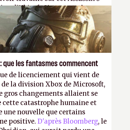
tion d'Ubisoft Singapour.
A.
 : que les fantasmes commencent
ue de licenciement qui vient de
 de la division Xbox de Microsoft,
e gros changements allaient se
e cette catastrophe humaine et
e une nouvelle que certains
me positive.
D'après Bloomberg
, le