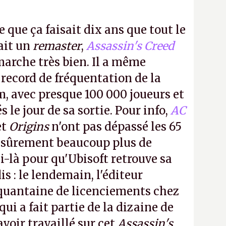
e que ça faisait dix ans que tout le
it un
remaster
,
Assassin's Creed
arche très bien. Il a même
 record de fréquentation de la
m, avec presque 100 000 joueurs et
 le jour de sa sortie. Pour info,
AC
et
Origins
n'ont pas dépassé les 65
a sûrement beaucoup plus de
-là pour qu'Ubisoft retrouve sa
s : le lendemain, l'éditeur
quantaine de licenciements chez
qui a fait partie de la dizaine de
avoir travaillé sur cet
Assassin's