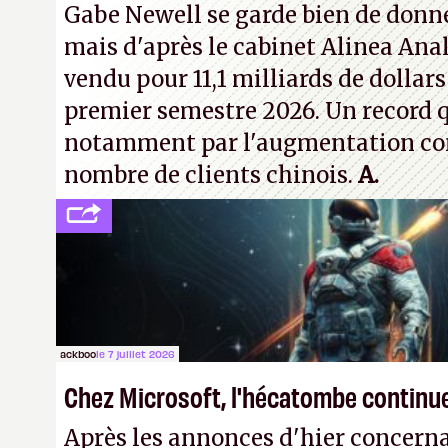
Gabe Newell se garde bien de donner
! –
ER.
mais d'après le cabinet Alinea Anal
vendu pour 11,1 milliards de dollars
premier semestre 2026. Un record q
notamment par l'augmentation co
nombre de clients chinois.
A.
ackboo
le 7 juillet 2026
Chez Microsoft, l'hécatombe continu
Après les annonces d'hier concern