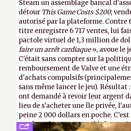
Steam un assemblage bancal d'asse
détour
This Game Costs $200
, vend
autorisé par la plateforme. Contre t
titre enregistre 6 717 ventes, lui fa
pactole virtuel de 1,3 million de dol
faire un arrêt cardiaque
», avoue le
C'était sans compter sur la politiq
remboursement de Valve et une ét
d'achats compulsifs (principaleme
sans même lancer le jeu). Résultat 
ont demandé à revoir leur argent da
lieu de s'acheter une île privée, l'a
peine 2 000 dollars en poche. C'est
payé que le temps passé à dev, mai