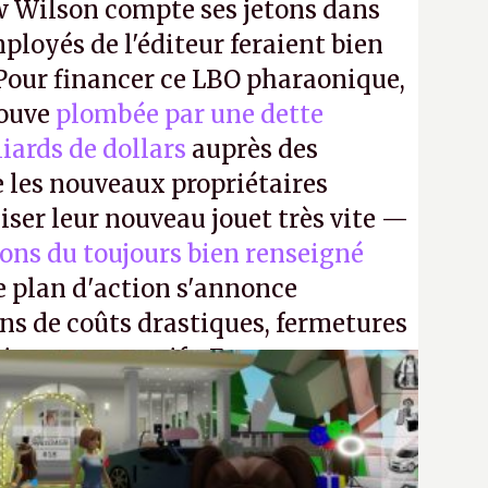
 Wilson compte ses jetons dans
mployés de l'éditeur feraient bien
 Pour financer ce LBO pharaonique,
rouve
plombée par une dette
liards de dollars
auprès des
 les nouveaux propriétaires
iser leur nouveau jouet très vite —
ions du toujours bien renseigné
e plan d'action s'annonce
ons de coûts drastiques, fermetures
ciements massifs. En gros, essorer
uis virer le reste.
P.