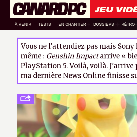
JEU VID
À VENIR
TESTS
EN CHANTIER
DOSSIERS
RÉTRO
Vous ne l'attendiez pas mais Sony l
même :
Genshin Impact
arrive « bi
PlayStation 5. Voilà, voilà. J'arrive
ma dernière News Online finisse su