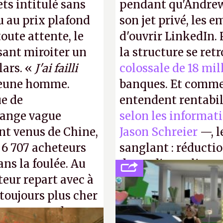
ts intitulé sans
pendant qu'Andrew
u au prix plafond
son jet privé, les e
oute attente, le
d'ouvrir LinkedIn.
isant miroiter un
la structure se ret
lars. «
J'ai failli
colossale de 18 mil
 jeune homme.
banques. Et comme
ue de
entendent rentabil
range vague
selon les informat
nt venus de Chine,
Jason Schreier
—, l
: 6 707 acheteurs
sanglant : réducti
ns la foulée. Au
de studios et licen
uteur repart avec à
FC
et
Battlefield
, p
 toujours plus cher
s ça apprendra aux