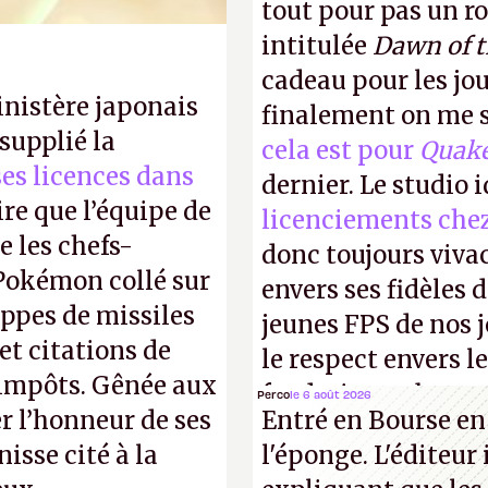
tout pour pas un r
intitulée
Dawn of 
cadeau pour les jo
inistère japonais
finalement on me s
supplié la
cela est pour
Quak
 ses licences dans
dernier. Le studio 
ire que l’équipe de
licenciements che
 les chefs-
donc toujours viva
 Pokémon collé sur
envers ses fidèles d
appes de missiles
jeunes FPS de nos j
et citations de
le respect envers le
d'impôts. Gênée aux
faudrait une bonne 
Perco
le 6 août 2026
r l’honneur de ses
Entré en Bourse en
cons !
P.
isse cité à la
l'éponge. L'éditeur