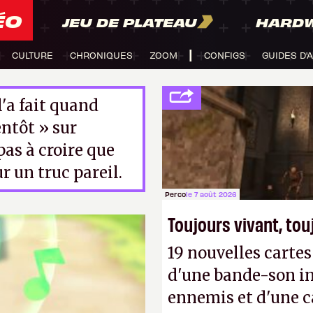
ÉO
JEU DE PLATEAU
HARD
CULTURE
CHRONIQUES
ZOOM
CONFIGS
GUIDES D'
'a fait quand
entôt » sur
 pas à croire que
r un truc pareil.
Perco
le 7 août 2026
Toujours vivant, to
19 nouvelles cart
d'une bande-son in
ennemis et d'une c