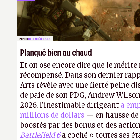
petits malins qu'on ne braque pas 
facilement.
P.
Perco
le 4 août 2026
Planqué bien au chaud
Et on ose encore dire que le mérite 
récompensé. Dans son dernier rapp
Arts révèle avec une fierté peine di
de paie de son PDG, Andrew Wilson.
2026, l’inestimable dirigeant
a emp
millions de dollars
— en hausse de 
boostés par des bonus et des action
Battlefield 6
a coché « toutes ses é