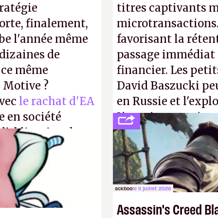
tratégie
titres captivants m
orte, finalement,
microtransactions
mbe l'année même
favorisant la réte
dizaines de
passage immédiat à
r ce même
financier. Les petit
u Motive ?
David Baszucki peu
avec
le rachat d'EA
en Russie et l'expl
e en société
L'avenir appartient
 l'obligation de
jamais que des enf
ire pour la
ackboo
le 11 juillet 2026
Assassin's Creed Bl