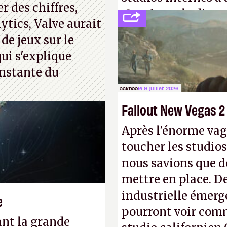
 des chiffres,
Creed
sous la direc
ytics, Valve aurait
 de jeux sur le
ui s'explique
nstante du
ackboo
le 9 juillet 2026
Fallout New Vegas 2
Après l'énorme vag
toucher les studios
nous savions que d
mettre en place. D
industrielle émerg
e
pourront voir com
ant la grande