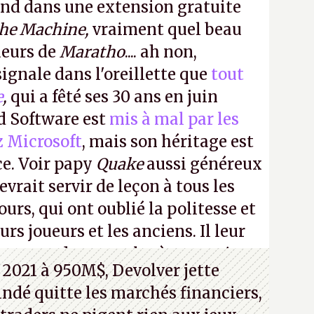
ond dans une extension gratuite
the Machine,
vraiment quel beau
ueurs de
Maratho
.... ah non,
ignale dans l'oreillette que
tout
e
,
qui a fêté ses 30 ans en juin
id Software est
mis à mal par les
z Microsoft
, mais son héritage est
ce. Voir papy
Quake
aussi généreux
evrait servir de leçon à tous les
ours, qui ont oublié la politesse et
urs joueurs et les anciens. Il leur
guerre des consoles à ces petits
 2021 à 950M$, Devolver jette
 indé quitte les marchés financiers,