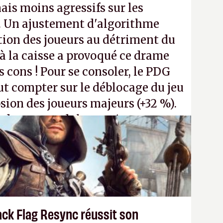
ais moins agressifs sur les
. Un ajustement d'algorithme
ntion des joueurs au détriment du
 la caisse a provoqué ce drame
s cons ! Pour se consoler, le PDG
t compter sur le déblocage du jeu
osion des joueurs majeurs (+32 %).
 donc aux adultes, qui ne sont
ants avec du pouvoir d'achat.
P.
ack Flag Resync réussit son