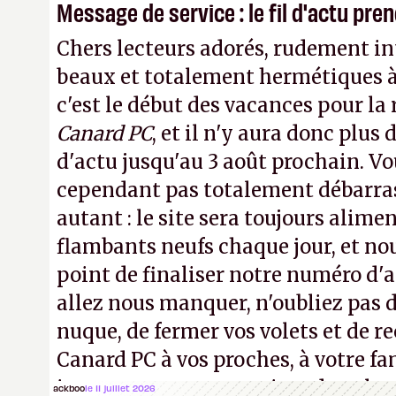
Message de service : le fil d'actu pr
Chers lecteurs adorés, rudement int
beaux et totalement hermétiques à 
c'est le début des vacances pour la
Canard PC
, et il n'y aura donc plus 
d'actu jusqu'au 3 août prochain. Vo
cependant pas totalement débarra
autant : le site sera toujours alimen
flambants neufs chaque jour, et no
point de finaliser notre numéro d'ao
allez nous manquer, n'oubliez pas d
nuque, de fermer vos volets et de
Canard PC à vos proches, à votre fa
inconnus que vous croisez dans la r
ackboo
le 11 juillet 2026