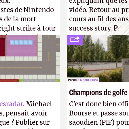
eux.
expliquant que les 
istes de Nintendo
vidéo. Retour au p
s de la mort
cours au fil des an
right strike à tour
success story.
P
.
taler sa confiture
enfance.
P.
Perco
le 5 août 2026
Champions de golfe
esradar
. Michael
C'est donc bien offi
, pensait avoir
Bourse et passe sou
gue ? Publier sur
saoudien (PIF) pour