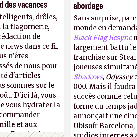
end des vacances
abordage
elligents, drôles,
Sans surprise, parc
la flagornerie,
monde en demanda
 rédaction de
Black Flag Resync
m
de news dans ce fil
largement battu le
us n'êtes
franchise sur Stea
ssés de nous pour
joueuses simultanés
té d'articles
Shadows
,
Odyssey
us sommes sur le
000. Mais il faudr
ût. D'ici là, vous
succès comme celui
e vous hydrater la
forme du temps jadi
 recommander
annonçait une cin
mille et aux
Ubisoft Barcelona, 
ue. Bon été à tous
studios internes à 