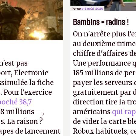
Gabe Newell aussi
Perco
le 3 août 2026
Bambins = radins !
On n'arrête plus l'
au deuxième trimes
chiffre d'affaires d
n'est pas
Une performance q
ort, Electronic
185 millions de per
ssimulée la fiche
payer les serveurs
 Pour l'exercice
gratuitement par d
oché 38,7
direction tire la t
8 millions —,
américains
qui rap
s. La raison ?
de vider la carte 
tapes de lancement
Robux habituels, ce