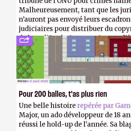
tribune de l'ONU pour crimes hain
Malheureusement, tant que les jur
n’auront pas envoyé leurs escadron
judiciaires pour distribuer du copy
de bras, l'Oncle Sam continuera d'é
intellectuelle sur vos souvenirs d'
Perco
le 6 août 2026
Pour 200 balles, t'as plus rien
Une belle histoire
repérée par Gam
Major, un ado développeur de 18 ans
réussi le hold-up de l'année. Sa bla