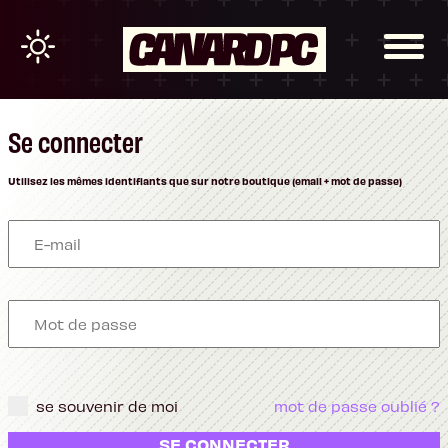
Se connecter
Utilisez les mêmes identifiants que sur notre boutique (email + mot de passe)
se souvenir de moi
mot de passe oublié ?
SE CONNECTER