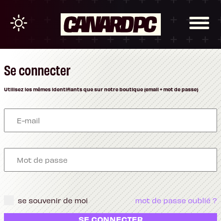
Se connecter
Utilisez les mêmes identifiants que sur notre boutique (email + mot de passe)
se souvenir de moi
mot de passe oublié ?
SE CONNECTER