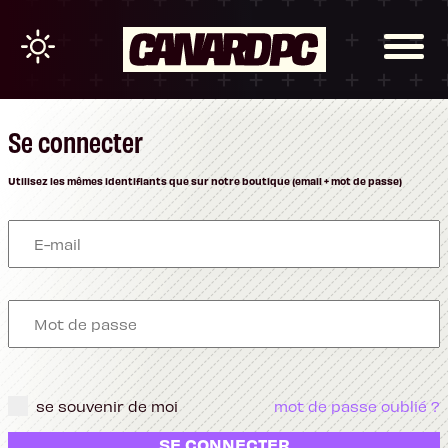
Se connecter
Utilisez les mêmes identifiants que sur notre boutique (email + mot de passe)
se souvenir de moi
mot de passe oublié ?
SE CONNECTER