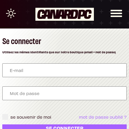
Se connecter
Utilisez les mêmes identifiants que sur notre boutique (email + mot de passe)
se souvenir de moi
mot de passe oublié ?
SE CONNECTER