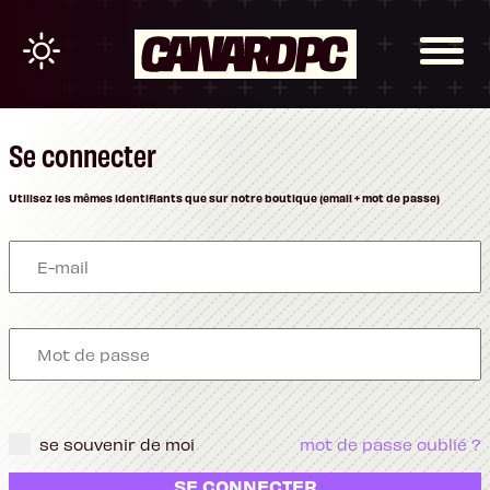
Se connecter
Utilisez les mêmes identifiants que sur notre boutique (email + mot de passe)
se souvenir de moi
mot de passe oublié ?
SE CONNECTER