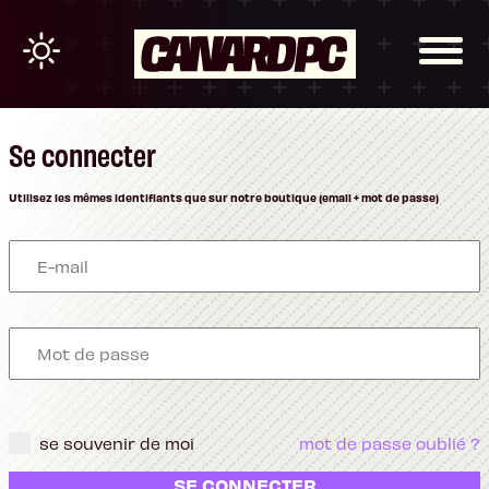
Se connecter
Utilisez les mêmes identifiants que sur notre boutique (email + mot de passe)
se souvenir de moi
mot de passe oublié ?
SE CONNECTER