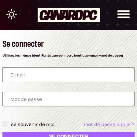
Se connecter
Utilisez les mêmes identifiants que sur notre boutique (email + mot de passe)
se souvenir de moi
mot de passe oublié ?
SE CONNECTER