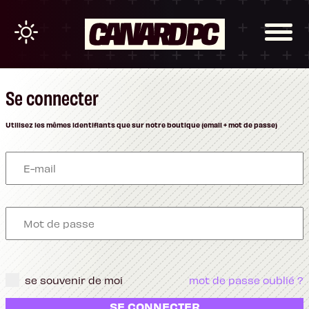
Se connecter
Utilisez les mêmes identifiants que sur notre boutique (email + mot de passe)
se souvenir de moi
mot de passe oublié ?
SE CONNECTER