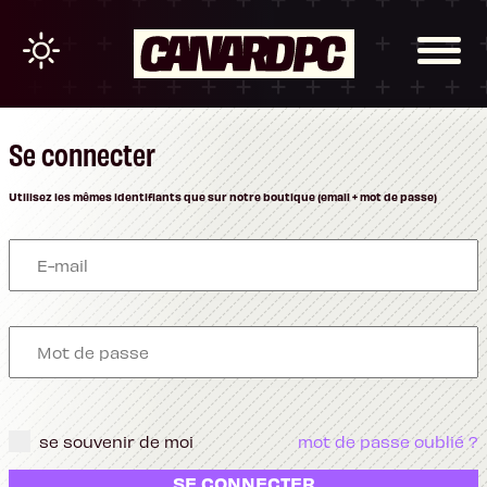
Se connecter
Utilisez les mêmes identifiants que sur notre boutique (email + mot de passe)
se souvenir de moi
mot de passe oublié ?
SE CONNECTER