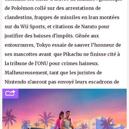
de Pokémon collé sur des arrestations de
clandestins, frappes de missiles en Iran montées
sur du Wii Sports, et citations de Naruto pour
justifier des baisses d'impôts. Gênée aux
entournures, Tokyo essaie de sauver l’honneur de
ses mascottes avant que Pikachu ne finisse cité à
la tribune de l'ONU pour crimes haineux.
Malheureusement, tant que les juristes de
Nintendo n’auront pas envoyé leurs escadrons de
la mort judiciaires pour distribuer du copyright
strike à tour de bras, l'Oncle Sam continuera
d'étaler sa confiture intellectuelle sur vos
souvenirs d'enfance.
P.