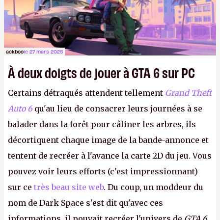
ackboo
le 27 mars 2025
À deux doigts de jouer à GTA 6 sur PC
Certains détraqués attendent tellement
Grand Theft
Auto 6
qu'au lieu de consacrer leurs journées à se
balader dans la forêt pour câliner les arbres, ils
décortiquent chaque image de la bande-annonce et
tentent de recréer à l'avance la carte 2D du jeu. Vous
pouvez voir leurs efforts (c'est impressionnant)
sur ce
très beau site web
. Du coup, un moddeur du
nom de Dark Space s'est dit qu'avec ces
informations, il pouvait recréer l'univers de
GTA 6