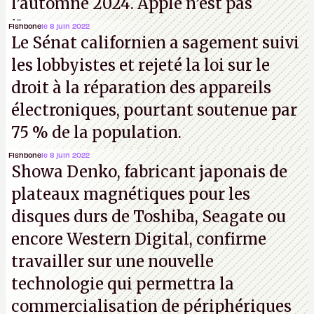
l’automne 2024. Apple n’est pas
iJouasse.
Fishbone
le 8 juin 2022
Le Sénat californien a sagement suivi
les lobbyistes et rejeté la loi sur le
droit à la réparation des appareils
électroniques, pourtant soutenue par
75 % de la population.
Fishbone
le 8 juin 2022
Showa Denko, fabricant japonais de
plateaux magnétiques pour les
disques durs de Toshiba, Seagate ou
encore Western Digital, confirme
travailler sur une nouvelle
technologie qui permettra la
commercialisation de périphériques