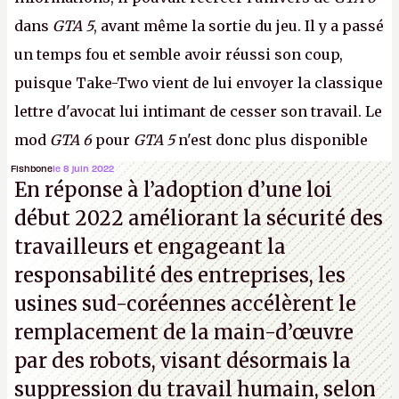
dans
GTA 5
, avant même la sortie du jeu. Il y a passé
un temps fou et semble avoir réussi son coup,
puisque Take-Two vient de lui envoyer la classique
lettre d'avocat lui intimant de cesser son travail. Le
mod
GTA 6
pour
GTA 5
n'est donc plus disponible
au téléchargement. Vous pouvez encore en voir
Fishbone
le 8 juin 2022
En réponse à l’adoption d’une loi
quelques bribes sur
cette vidéo YouTube
.
A.
début 2022 améliorant la sécurité des
travailleurs et engageant la
responsabilité des entreprises, les
usines sud-coréennes accélèrent le
remplacement de la main-d’œuvre
par des robots, visant désormais la
suppression du travail humain, selon