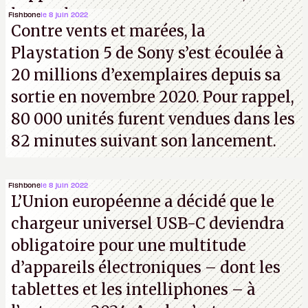
les analystes.
Fishbone
le 8 juin 2022
Contre vents et marées, la
Playstation 5 de Sony s’est écoulée à
20 millions d’exemplaires depuis sa
sortie en novembre 2020. Pour rappel,
80 000 unités furent vendues dans les
82 minutes suivant son lancement.
Fishbone
le 8 juin 2022
L’Union européenne a décidé que le
chargeur universel USB-C deviendra
obligatoire pour une multitude
d’appareils électroniques – dont les
tablettes et les intelliphones – à