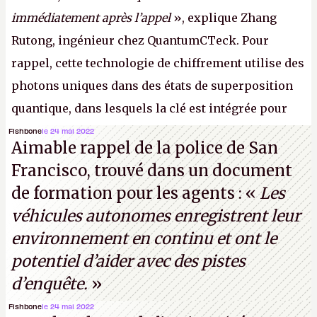
immédiatement après l’appel
», explique Zhang
Rutong, ingénieur chez QuantumCTeck. Pour
rappel, cette technologie de chiffrement utilise des
photons uniques dans des états de superposition
quantique, dans lesquels la clé est intégrée pour
garantir une sécurité inconditionnelle entre des
Fishbone
le 24 mai 2022
Aimable rappel de la police de San
parties distantes. Vous ne comprenez rien ? C’est
Francisco, trouvé dans un document
normal, ça fait toujours ça avec le quantique.
de formation pour les agents : «
Les
(Crédit photo : China Telecom)
véhicules autonomes enregistrent leur
environnement en continu et ont le
potentiel d’aider avec des pistes
d’enquête.
»
Fishbone
le 24 mai 2022