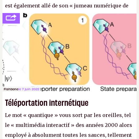
est également allé de son « jumeau numérique de
tout » et de l’importance des metasangsues, qu’il
considère comme «
la prochaine grande plateforme
informatique après le World Wide Web et le mobile
».
(Crédit photo : Pexels / Pixabay)
Fishbone
le 7 juin 2022
Téléportation internétique
Le mot « quantique » vous sort par les oreilles, tel
le « multimédia interactif » des années 2000 alors
employé à absolument toutes les sauces, tellement