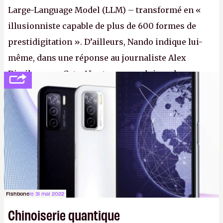
Large-Language Model (LLM) – transformé en «
illusionniste capable de plus de 600 formes de
prestidigitation ». D’ailleurs, Nando indique lui-
même, dans une réponse au journaliste Alex
Dimikas, que Gato AI est « encore loin » de
prétendre réussir le célèbre test de Turing. (Crédit
photo : Pexels - Arthur Brognoli)
Fishbone
le 31 mai 2022
Chinoiserie quantique