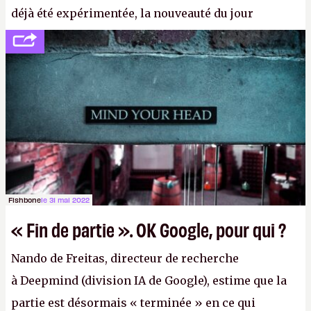
déjà été expérimentée, la nouveauté du jour
concerne le recours à des nœuds distants, pour ne
pas dire un réseau quantique multimédia interactif
(avec l’option Péritel). (
http://cpc.cx/AH432N4
-
Crédit photo : QuTech / Nature)
Fishbone
le 31 mai 2022
« Fin de partie ». OK Google, pour qui ?
Nando de Freitas, directeur de recherche
à Deepmind (division IA de Google), estime que la
partie est désormais « terminée » en ce qui