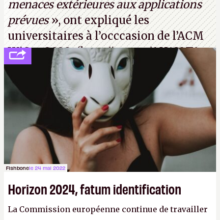
menaces extérieures aux applications
prévues
», ont expliqué les
universitaires à l’occcasion de l’ACM
WiSec 2022. (
http://cpc.cx/AH432T1
(PDF) - Crédit photo : Pexels - Tyler
Lastovich)
Fishbone
le 24 mai 2022
Horizon 2024, fatum identification
La Commission européenne continue de travailler