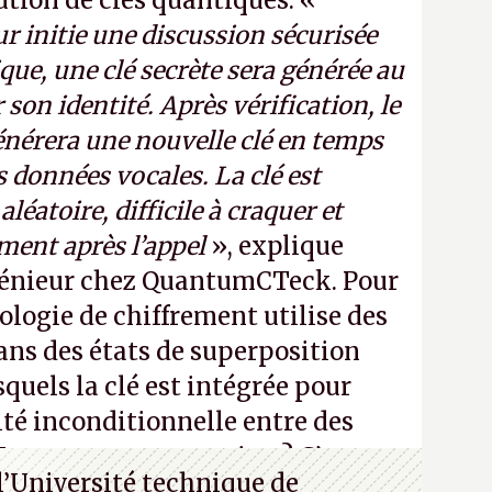
bution de clés quantiques. «
r initie une discussion sécurisée
que, une clé secrète sera générée au
 son identité. Après vérification, le
nérera une nouvelle clé en temps
es données vocales. La clé est
léatoire, difficile à craquer et
ment après l’appel
», explique
énieur chez QuantumCTeck. Pour
ologie de chiffrement utilise des
ns des états de superposition
quels la clé est intégrée pour
ité inconditionnelle entre des
Vous ne comprenez rien ? C’est
l’Université technique de