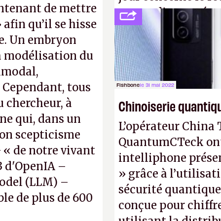
intenant de mettre
ne pas dire un rés
 afin qu’il se hisse
interactif (avec l’o
ne. Un embryon
(
http://cpc.cx/AH4
la modélisation du
Nature)
imodal,
. Cependant, tous
Fishbone
le 31 mai 2022
 chercheur, à
Chinoiserie quantiq
ene qui, dans un
L’opérateur China 
son scepticisme
QuantumCTeck ont d
« de notre vivant
intelliphone prés
-3 d'OpenIA –
» grâce à l’utilisa
odel (LLM) –
sécurité quantique
ble de plus de 600
conçue pour chiffr