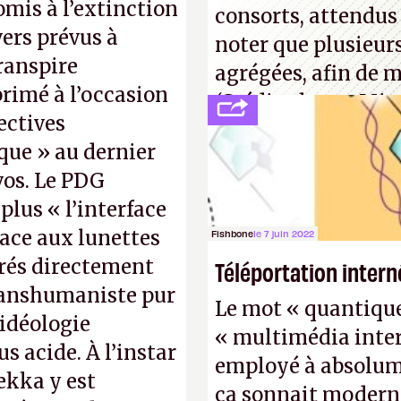
omis à l’extinction
consorts, attendus 
ers prévus à
noter que plusieur
ranspire
agrégées, afin de 
primé à l’occasion
(Crédit photo : Mic
ectives
que » au dernier
os. Le PDG
plus « l’interface
lace aux lunettes
Fishbone
le 7 juin 2022
grés directement
Téléportation intern
ranshumaniste pur
Le mot « quantique »
 idéologie
« multimédia inter
 acide. À l’instar
employé à absolume
ekka y est
ça sonnait modern