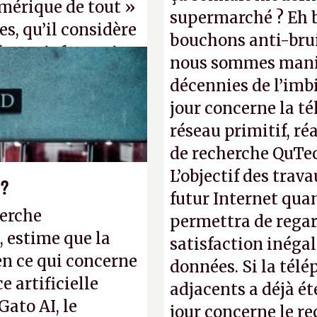
mérique de tout »
supermarché ? Eh b
s, qu’il considère
bouchons anti-brui
forme informatique
nous sommes manif
». (Crédit photo :
décennies de l’imbi
jour concerne la té
réseau primitif, ré
de recherche QuTec
L’objectif des trav
 ?
futur Internet qua
herche
permettra de regar
, estime que la
satisfaction inéga
en ce qui concerne
données. Si la tél
 artificielle
adjacents a déjà é
Gato AI, le
jour concerne le r