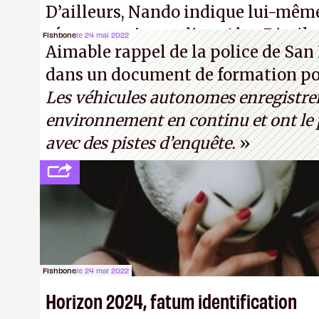
D’ailleurs, Nando indique lui-mêm
réponse au journaliste Alex Dimika
Fishbone
le 24 mai 2022
Aimable rappel de la police de San 
« encore loin » de prétendre réussir
dans un document de formation pou
Turing. (Crédit photo : Pexels - Ar
Les véhicules autonomes enregistre
environnement en continu et ont le p
avec des pistes d’enquête.
»
Fishbone
le 24 mai 2022
Horizon 2024, fatum identification