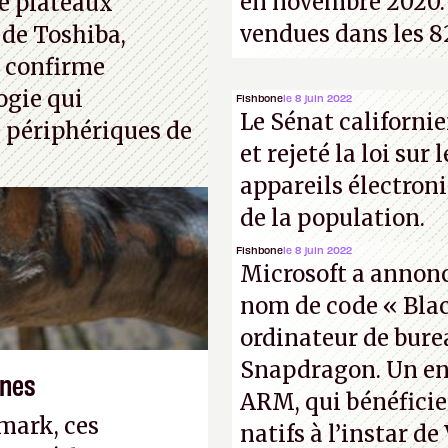
en novembre 2020. 
e plateaux
vendues dans les 8
 de Toshiba,
, confirme
ogie qui
Fishbone
le 8 juin 2022
Le Sénat californie
 périphériques de
et rejeté la loi sur 
appareils électron
de la population.
Fishbone
le 8 juin 2022
Microsoft a annoncé
nom de code « Blac
ordinateur de bur
Snapdragon. Un en
ones
ARM, qui bénéficie
mark, ces
natifs à l’instar de