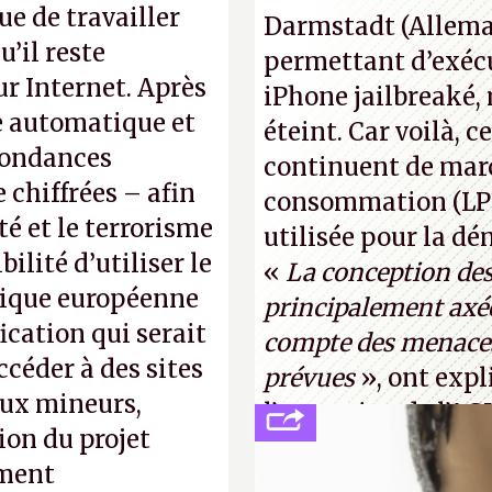
normal, ça fait tou
e de travailler
Darmstadt (Allemag
photo : China Tele
’il reste
permettant d’exécu
ur Internet. Après
iPhone jailbreaké,
se automatique et
éteint. Car voilà, 
pondances
continuent de mar
chiffrées – afin
consommation (LPM)
té et le terrorisme
utilisée pour la d
ilité d’utiliser le
«
La conception de
érique européenne
principalement axée
fication qui serait
compte des menaces
céder à des sites
prévues
», ont expl
aux mineurs,
l’occcasion de l’A
ion du projet
(
http://cpc.cx/AH4
ument
Tyler Lastovich)