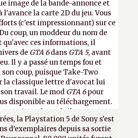
ue image de la bande-annonce et
à l'avance la carte 2D du jeu. Vous
fforts (c'est impressionnant) sur ce
 Du coup, un moddeur du nom de
t qu'avec ces informations, il
nivers de
GTA 6
dans
GTA 5
, avant
eu. Il y a passé un temps fou et
i son coup, puisque Take-Two
 la classique lettre d'avocat lui
 son travail. Le mod
GTA 6
pour
lus disponible au téléchargement.
 en voir quelques bribes sur
cette
ées, la Playstation 5 de Sony s’est
ns d’exemplaires depuis sa sortie