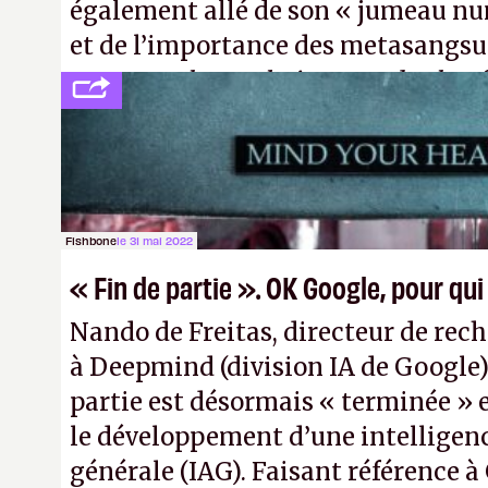
également allé de son « jumeau nu
et de l’importance des metasangsue
comme «
la prochaine grande plate
après le World Wide Web et le mobile
Pexels / Pixabay)
Fishbone
le 31 mai 2022
« Fin de partie ». OK Google, pour qui
Nando de Freitas, directeur de rec
à Deepmind (division IA de Google)
partie est désormais « terminée » 
le développement d’une intelligence
générale (IAG). Faisant référence à 