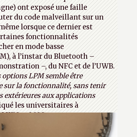
jours ça avec le quantique. (Crédit
ne) ont exposé une faille
com)
ter du code malveillant sur un
 même lorsque ce dernier est
certaines fonctionnalités
cher en mode basse
, à l’instar du Bluetooth –
émonstration –, du NFC et de l’UWB.
s options LPM semble être
 sur la fonctionnalité, sans tenir
 extérieures aux applications
iqué les universitaires à
CM WiSec 2022.
32T1
(PDF) - Crédit photo : Pexels -