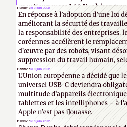
mentionner ses 1,44 %, ah ben trop
Fishbone
le 8 juin 2022
En réponse à l’adoption d’une loi 
améliorant la sécurité des travaill
la responsabilité des entreprises, l
coréennes accélèrent le remplacem
d’œuvre par des robots, visant déso
suppression du travail humain, selo
Fishbone
le 8 juin 2022
L’Union européenne a décidé que l
universel USB-C deviendra obligat
multitude d’appareils électronique
tablettes et les intelliphones – à 
Apple n’est pas iJouasse.
Fishbone
le 8 juin 2022