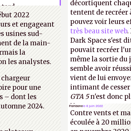
décortiquent chaq
 tard.
tentent de recréer 
début 2022
pouvez voir leurs e
eurs et engageant
très beau site web
.
es usines sud-
Dark Space s'est di
ent de la main-
pouvait recréer l'u
rmais la
même la sortie du j
n les analystes.
semble avoir réuss
vient de lui envoyer
e chargeur
intimant de cesser
oire pour une
GTA 5
n'est donc p
s – dont les
Vous pouvez encore
l’automne 2024.
Fishbone
le 8 juin 2022
Contre vents et mar
vidéo YouTube
.
A.
écoulée à 20 millio