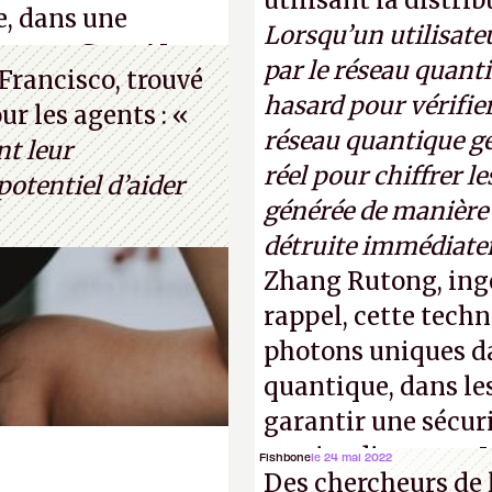
utilisant la distri
e, dans une
Lorsqu’un utilisateu
s, que Gato AI est
par le réseau quanti
Francisco, trouvé
 le célèbre test de
hasard pour vérifier
r les agents : «
thur Brognoli)
réseau quantique gé
nt leur
réel pour chiffrer l
otentiel d’aider
générée de manière a
détruite immédiate
Zhang Rutong, ing
rappel, cette techn
photons uniques da
quantique, dans les
garantir une sécur
parties distantes. 
Fishbone
le 24 mai 2022
Des chercheurs de 