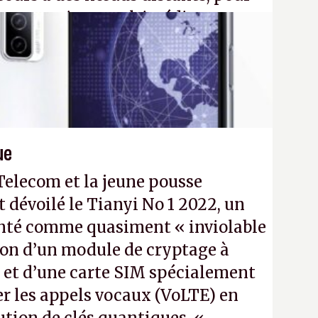
eau quantique multimédia
ption Péritel).
32N4
- Crédit photo : QuTech /
ue
Telecom et la jeune pousse
évoilé le Tianyi No 1 2022, un
enté comme quasiment « inviolable
tion d’un module de cryptage à
 et d’une carte SIM spécialement
er les appels vocaux (VoLTE) en