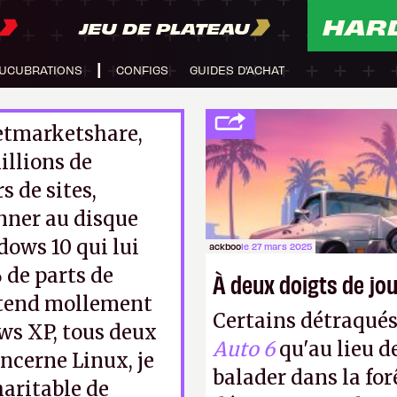
HAR
JEU DE PLATEAU
UCUBRATIONS
CONFIGS
GUIDES D'ACHAT
etmarketshare,
illions de
s de sites,
nner au disque
dows 10 qui lui
ackboo
le 27 mars 2025
 de parts de
À deux doigts de jou
ttend mollement
Certains détraqué
s XP, tous deux
Auto 6
qu'au lieu d
oncerne Linux, je
balader dans la forê
haritable de