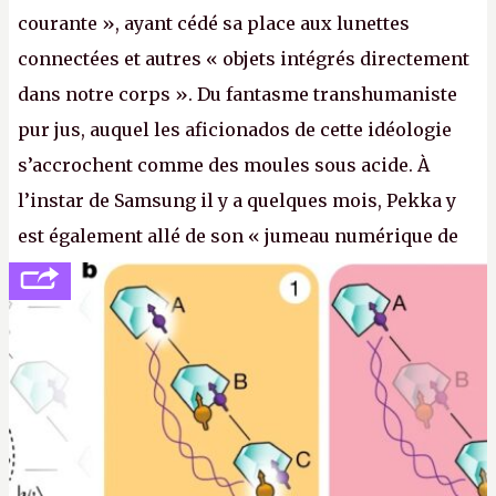
courante », ayant cédé sa place aux lunettes
connectées et autres « objets intégrés directement
dans notre corps ». Du fantasme transhumaniste
pur jus, auquel les aficionados de cette idéologie
s’accrochent comme des moules sous acide. À
l’instar de Samsung il y a quelques mois, Pekka y
est également allé de son « jumeau numérique de
tout » et de l’importance des metasangsues, qu’il
considère comme «
la prochaine grande plateforme
informatique après le World Wide Web et le mobile
».
(Crédit photo : Pexels / Pixabay)