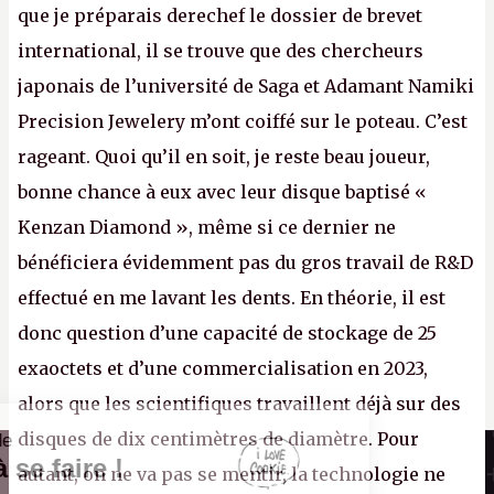
que je préparais derechef le dossier de brevet
international, il se trouve que des chercheurs
japonais de l’université de Saga et Adamant Namiki
Precision Jewelery m’ont coiffé sur le poteau. C’est
rageant. Quoi qu’il en soit, je reste beau joueur,
bonne chance à eux avec leur disque baptisé «
Kenzan Diamond », même si ce dernier ne
bénéficiera évidemment pas du gros travail de R&D
effectué en me lavant les dents. En théorie, il est
donc question d’une capacité de stockage de 25
exaoctets et d’une commercialisation en 2023,
alors que les scientifiques travaillent déjà sur des
disques de dix centimètres de diamètre. Pour
Il n'y a pas de
Canard PC
Cookie à se faire !
autant, on ne va pas se mentir, la technologie ne
Kiosque numérique