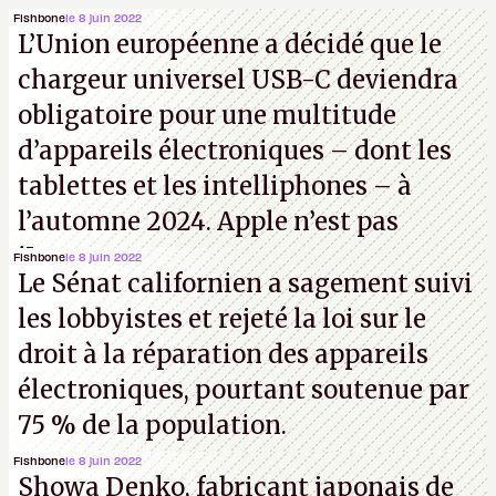
Fishbone
le 8 juin 2022
L’Union européenne a décidé que le
chargeur universel USB-C deviendra
obligatoire pour une multitude
d’appareils électroniques – dont les
tablettes et les intelliphones – à
l’automne 2024. Apple n’est pas
iJouasse.
Fishbone
le 8 juin 2022
Le Sénat californien a sagement suivi
les lobbyistes et rejeté la loi sur le
droit à la réparation des appareils
électroniques, pourtant soutenue par
75 % de la population.
Fishbone
le 8 juin 2022
Showa Denko, fabricant japonais de