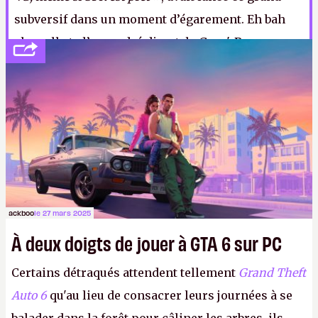
subversif dans un moment d’égarement. Eh bah
vlan, elle te l’a recadré direct, le Greg'. Bon, coco,
si vraiment tu veux te protéger de la 5G, t’as
toujours la clé USB 5GBioShield. Ça cause «
oscillation quantique » et « cohérence de la
géométrie des atomes », bref, ça envoie du lourd…
On en parle dans le Tour du périph', tu vas kiffer.
ackboo
le 27 mars 2025
À deux doigts de jouer à GTA 6 sur PC
Certains détraqués attendent tellement
Grand Theft
Auto 6
qu'au lieu de consacrer leurs journées à se