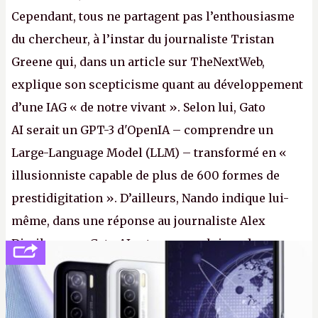
Cependant, tous ne partagent pas l’enthousiasme
du chercheur, à l’instar du journaliste Tristan
Greene qui, dans un article sur TheNextWeb,
explique son scepticisme quant au développement
d’une IAG « de notre vivant ». Selon lui, Gato
AI serait un GPT-3 d'OpenIA – comprendre un
Large-Language Model (LLM) – transformé en «
illusionniste capable de plus de 600 formes de
prestidigitation ». D’ailleurs, Nando indique lui-
même, dans une réponse au journaliste Alex
Dimikas, que Gato AI est « encore loin » de
prétendre réussir le célèbre test de Turing. (Crédit
photo : Pexels - Arthur Brognoli)