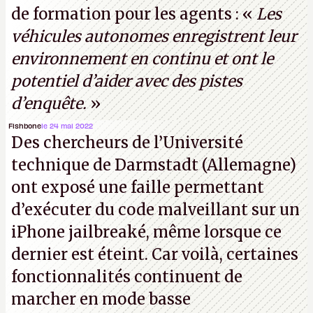
de formation pour les agents : «
Les
(Crédit photo : China Telecom)
véhicules autonomes enregistrent leur
environnement en continu et ont le
potentiel d’aider avec des pistes
d’enquête.
»
Fishbone
le 24 mai 2022
Des chercheurs de l’Université
technique de Darmstadt (Allemagne)
ont exposé une faille permettant
d’exécuter du code malveillant sur un
iPhone jailbreaké, même lorsque ce
dernier est éteint. Car voilà, certaines
fonctionnalités continuent de
marcher en mode basse