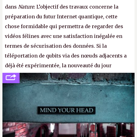
dans
Nature
. L’objectif des travaux concerne la
préparation du futur Internet quantique, cette
chose formidable qui permettra de regarder des
vidéos félines avec une satisfaction inégalée en
termes de sécurisation des données. Si la
téléportation de qubits via des nœuds adjacents a
déjà été expérimentée, la nouveauté du jour
concerne le recours à des nœuds distants, pour ne
pas dire un réseau quantique multimédia interactif
(avec l’option Péritel). (
http://cpc.cx/AH432N4
-
Crédit photo : QuTech / Nature)