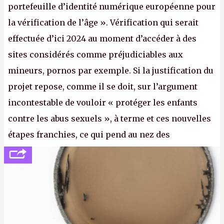
portefeuille d’identité numérique européenne pour
la vérification de l’âge ». Vérification qui serait
effectuée d’ici 2024 au moment d’accéder à des
sites considérés comme préjudiciables aux
mineurs, pornos par exemple. Si la justification du
projet repose, comme il se doit, sur l’argument
incontestable de vouloir « protéger les enfants
contre les abus sexuels », à terme et ces nouvelles
étapes franchies, ce qui pend au nez des
internautes est à n'en point douter la mise en place
de l’identification obligatoire pour se connecter au
Net. (
http://cpc.cx/AH432N1
- Crédit photo : Pexels -
lilartsy)