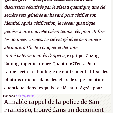
discussion sécurisée par le réseau quantique, une clé
secrète sera générée au hasard pour vérifier son
identité. Après vérification, le réseau quantique
générera une nouvelle clé en temps réel pour chiffrer
les données vocales. La clé est générée de manière
aléatoire, difficile à craquer et détruite
immédiatement après l’appel
», explique Zhang
Rutong, ingénieur chez QuantumCTeck. Pour
rappel, cette technologie de chiffrement utilise des
photons uniques dans des états de superposition
quantique, dans lesquels la clé est intégrée pour
garantir une sécurité inconditionnelle entre des
Fishbone
le 24 mai 2022
Aimable rappel de la police de San
parties distantes. Vous ne comprenez rien ? C’est
Francisco, trouvé dans un document
normal, ça fait toujours ça avec le quantique.