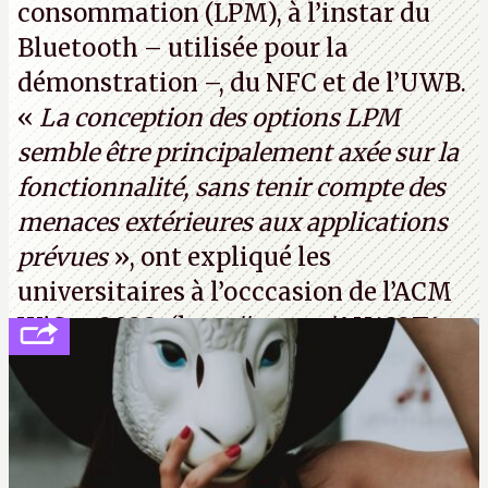
consommation (LPM), à l’instar du
Bluetooth – utilisée pour la
démonstration –, du NFC et de l’UWB.
«
La conception des options LPM
semble être principalement axée sur la
fonctionnalité, sans tenir compte des
menaces extérieures aux applications
prévues
», ont expliqué les
universitaires à l’occcasion de l’ACM
WiSec 2022. (
http://cpc.cx/AH432T1
(PDF) - Crédit photo : Pexels - Tyler
Lastovich)