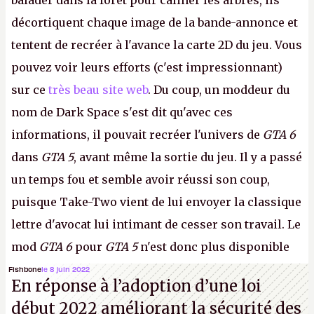
balader dans la forêt pour câliner les arbres, ils
décortiquent chaque image de la bande-annonce et
tentent de recréer à l'avance la carte 2D du jeu. Vous
pouvez voir leurs efforts (c'est impressionnant)
sur ce
très beau site web
. Du coup, un moddeur du
nom de Dark Space s'est dit qu'avec ces
informations, il pouvait recréer l'univers de
GTA 6
dans
GTA 5
, avant même la sortie du jeu. Il y a passé
un temps fou et semble avoir réussi son coup,
puisque Take-Two vient de lui envoyer la classique
lettre d'avocat lui intimant de cesser son travail. Le
mod
GTA 6
pour
GTA 5
n'est donc plus disponible
au téléchargement. Vous pouvez encore en voir
Fishbone
le 8 juin 2022
En réponse à l’adoption d’une loi
quelques bribes sur
cette vidéo YouTube
.
A.
début 2022 améliorant la sécurité des