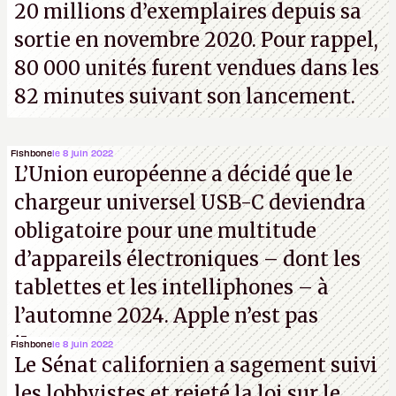
20 millions d’exemplaires depuis sa
sortie en novembre 2020. Pour rappel,
80 000 unités furent vendues dans les
82 minutes suivant son lancement.
Fishbone
le 8 juin 2022
L’Union européenne a décidé que le
chargeur universel USB-C deviendra
obligatoire pour une multitude
d’appareils électroniques – dont les
tablettes et les intelliphones – à
l’automne 2024. Apple n’est pas
iJouasse.
Fishbone
le 8 juin 2022
Le Sénat californien a sagement suivi
les lobbyistes et rejeté la loi sur le