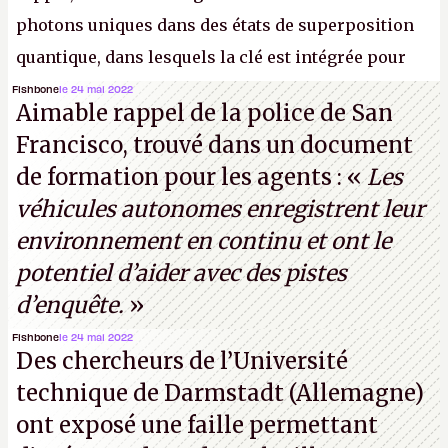
photons uniques dans des états de superposition
quantique, dans lesquels la clé est intégrée pour
garantir une sécurité inconditionnelle entre des
Fishbone
le 24 mai 2022
Aimable rappel de la police de San
parties distantes. Vous ne comprenez rien ? C’est
Francisco, trouvé dans un document
normal, ça fait toujours ça avec le quantique.
de formation pour les agents : «
Les
(Crédit photo : China Telecom)
véhicules autonomes enregistrent leur
environnement en continu et ont le
potentiel d’aider avec des pistes
d’enquête.
»
Fishbone
le 24 mai 2022
Des chercheurs de l’Université
technique de Darmstadt (Allemagne)
ont exposé une faille permettant