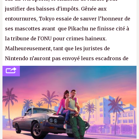
justifier des baisses d'impôts. Gênée aux
entournures, Tokyo essaie de sauver l’honneur de
ses mascottes avant que Pikachu ne finisse cité à
la tribune de l'ONU pour crimes haineux.
Malheureusement, tant que les juristes de
Nintendo n’auront pas envoyé leurs escadrons de
la mort judiciaires pour distribuer du copyright
strike à tour de bras, l'Oncle Sam continuera
d'étaler sa confiture intellectuelle sur vos
souvenirs d'enfance.
P.