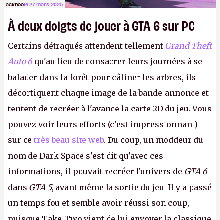
ackboo
le 27 mars 2025
À deux doigts de jouer à GTA 6 sur PC
Certains détraqués attendent tellement
Grand Theft
Auto 6
qu'au lieu de consacrer leurs journées à se
balader dans la forêt pour câliner les arbres, ils
décortiquent chaque image de la bande-annonce et
tentent de recréer à l'avance la carte 2D du jeu. Vous
pouvez voir leurs efforts (c'est impressionnant)
sur ce
très beau site web
. Du coup, un moddeur du
nom de Dark Space s'est dit qu'avec ces
informations, il pouvait recréer l'univers de
GTA 6
dans
GTA 5
, avant même la sortie du jeu. Il y a passé
un temps fou et semble avoir réussi son coup,
puisque Take-Two vient de lui envoyer la classique