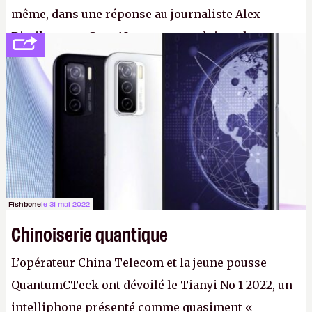
même, dans une réponse au journaliste Alex
Dimikas, que Gato AI est « encore loin » de
prétendre réussir le célèbre test de Turing. (Crédit
photo : Pexels - Arthur Brognoli)
Fishbone
le 31 mai 2022
Chinoiserie quantique
L’opérateur China Telecom et la jeune pousse
QuantumCTeck ont dévoilé le Tianyi No 1 2022, un
intelliphone présenté comme quasiment «