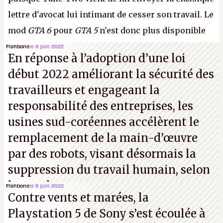
lettre d'avocat lui intimant de cesser son travail. Le
mod
GTA 6
pour
GTA 5
n'est donc plus disponible
au téléchargement. Vous pouvez encore en voir
Fishbone
le 8 juin 2022
En réponse à l’adoption d’une loi
quelques bribes sur
cette vidéo YouTube
.
A.
début 2022 améliorant la sécurité des
travailleurs et engageant la
responsabilité des entreprises, les
usines sud-coréennes accélèrent le
remplacement de la main-d’œuvre
par des robots, visant désormais la
suppression du travail humain, selon
les analystes.
Fishbone
le 8 juin 2022
Contre vents et marées, la
Playstation 5 de Sony s’est écoulée à