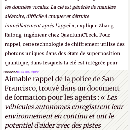
les données vocales. La clé est générée de manière
aléatoire, difficile à craquer et détruite
immédiatement après l’appel
», explique Zhang
Rutong, ingénieur chez QuantumCTeck. Pour
rappel, cette technologie de chiffrement utilise des
photons uniques dans des états de superposition
quantique, dans lesquels la clé est intégrée pour
garantir une sécurité inconditionnelle entre des
Fishbone
le 24 mai 2022
Aimable rappel de la police de San
parties distantes. Vous ne comprenez rien ? C’est
Francisco, trouvé dans un document
normal, ça fait toujours ça avec le quantique.
de formation pour les agents : «
Les
(Crédit photo : China Telecom)
véhicules autonomes enregistrent leur
environnement en continu et ont le
potentiel d’aider avec des pistes