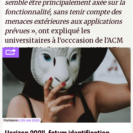
semble être principalement axée sur la
fonctionnalité, sans tenir compte des
menaces extérieures aux applications
prévues
», ont expliqué les
universitaires à l’occcasion de l’ACM
WiSec 2022. (
http://cpc.cx/AH432T1
(PDF) - Crédit photo : Pexels - Tyler
Lastovich)
Fishbone
le 24 mai 2022
Horizon 2024, fatum identification