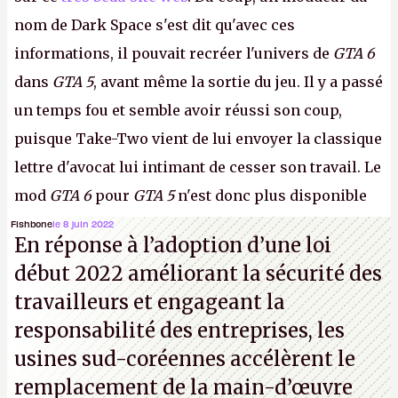
nom de Dark Space s'est dit qu'avec ces
informations, il pouvait recréer l'univers de
GTA 6
dans
GTA 5
, avant même la sortie du jeu. Il y a passé
un temps fou et semble avoir réussi son coup,
puisque Take-Two vient de lui envoyer la classique
lettre d'avocat lui intimant de cesser son travail. Le
mod
GTA 6
pour
GTA 5
n'est donc plus disponible
au téléchargement. Vous pouvez encore en voir
Fishbone
le 8 juin 2022
En réponse à l’adoption d’une loi
quelques bribes sur
cette vidéo YouTube
.
A.
début 2022 améliorant la sécurité des
travailleurs et engageant la
responsabilité des entreprises, les
usines sud-coréennes accélèrent le
remplacement de la main-d’œuvre