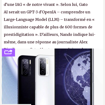
d’une IAG « de notre vivant ». Selon lui, Gato
AI serait un GPT-3 d'OpenIA – comprendre un
Large-Language Model (LLM) – transformé en «
illusionniste capable de plus de 600 formes de
prestidigitation ». D’ailleurs, Nando indique lui-
même, dans une réponse au journaliste Alex
Dimikas, que Gato AI est « encore loin » de
prétendre réussir le célèbre test de Turing. (Crédit
photo : Pexels - Arthur Brognoli)