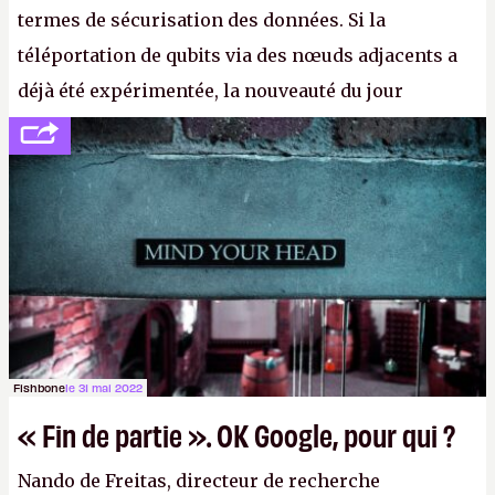
termes de sécurisation des données. Si la
téléportation de qubits via des nœuds adjacents a
déjà été expérimentée, la nouveauté du jour
concerne le recours à des nœuds distants, pour ne
pas dire un réseau quantique multimédia interactif
(avec l’option Péritel). (
http://cpc.cx/AH432N4
-
Crédit photo : QuTech / Nature)
Fishbone
le 31 mai 2022
« Fin de partie ». OK Google, pour qui ?
Nando de Freitas, directeur de recherche