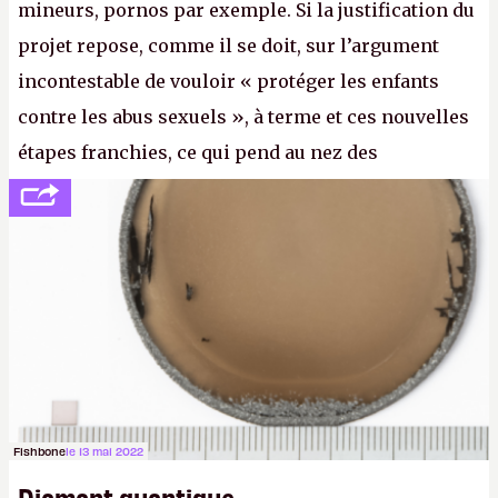
mineurs, pornos par exemple. Si la justification du
projet repose, comme il se doit, sur l’argument
incontestable de vouloir « protéger les enfants
contre les abus sexuels », à terme et ces nouvelles
étapes franchies, ce qui pend au nez des
internautes est à n'en point douter la mise en place
de l’identification obligatoire pour se connecter au
Net. (
http://cpc.cx/AH432N1
- Crédit photo : Pexels -
lilartsy)
Fishbone
le 13 mai 2022
Diamant quantique