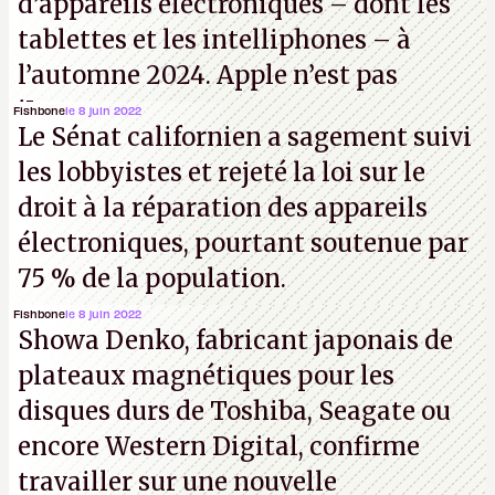
d’appareils électroniques – dont les
tablettes et les intelliphones – à
l’automne 2024. Apple n’est pas
iJouasse.
Fishbone
le 8 juin 2022
Le Sénat californien a sagement suivi
les lobbyistes et rejeté la loi sur le
droit à la réparation des appareils
électroniques, pourtant soutenue par
75 % de la population.
Fishbone
le 8 juin 2022
Showa Denko, fabricant japonais de
plateaux magnétiques pour les
disques durs de Toshiba, Seagate ou
encore Western Digital, confirme
travailler sur une nouvelle