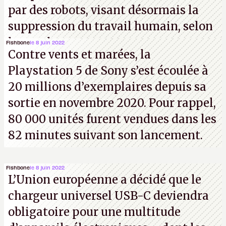
par des robots, visant désormais la
suppression du travail humain, selon
les analystes.
Fishbone
le 8 juin 2022
Contre vents et marées, la
Playstation 5 de Sony s’est écoulée à
20 millions d’exemplaires depuis sa
sortie en novembre 2020. Pour rappel,
80 000 unités furent vendues dans les
82 minutes suivant son lancement.
Fishbone
le 8 juin 2022
L’Union européenne a décidé que le
chargeur universel USB-C deviendra
obligatoire pour une multitude