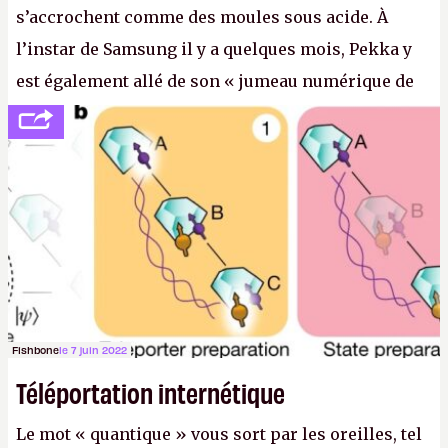
s’accrochent comme des moules sous acide. À
l’instar de Samsung il y a quelques mois, Pekka y
est également allé de son « jumeau numérique de
tout » et de l’importance des metasangsues, qu’il
considère comme «
la prochaine grande plateforme
informatique après le World Wide Web et le mobile
».
(Crédit photo : Pexels / Pixabay)
Fishbone
le 7 juin 2022
Téléportation internétique
Le mot « quantique » vous sort par les oreilles, tel