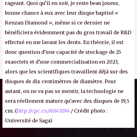
rageant. Quoi qu’il en soit, je reste beau joueur,
bonne chance à eux avec leur disque baptisé «
Kenzan Diamond », même si ce dernier ne
bénéficiera évidemment pas du gros travail de R&D
effectué en me lavant les dents. En théorie, il est
donc question d’une capacité de stockage de 25
exaoctets et d’une commercialisation en 2023,
alors que les scientifiques travaillent déjà sur des
disques de dix centimètres de diamètre. Pour
Il n'y a pas de
Canard PC
Cookie à se faire !
autant, on ne va pas se mentir, la technologie ne
Kiosque numérique
Ce site n'a recours à aucun tracker
sera réellement mature qu’avec des disques de 19,5
Boutique
externe, ne partage avec personne ses
cm. (
http://cpc.cx/AH431N4
/ Crédit photo :
statistiques de fréquentation et se limite
aux cookies nécessaires au bon
Université de Saga)
fonctionnement de votre session. Mais
comme on est bien élevés, on préfère
s'assurer quand même que ça vous va.