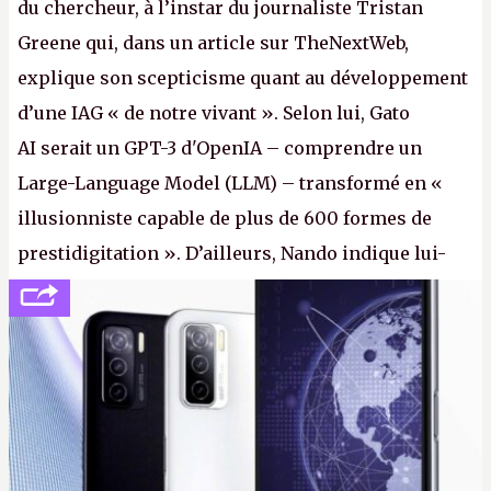
du chercheur, à l’instar du journaliste Tristan
Greene qui, dans un article sur TheNextWeb,
explique son scepticisme quant au développement
d’une IAG « de notre vivant ». Selon lui, Gato
AI serait un GPT-3 d'OpenIA – comprendre un
Large-Language Model (LLM) – transformé en «
illusionniste capable de plus de 600 formes de
prestidigitation ». D’ailleurs, Nando indique lui-
même, dans une réponse au journaliste Alex
Dimikas, que Gato AI est « encore loin » de
prétendre réussir le célèbre test de Turing. (Crédit
photo : Pexels - Arthur Brognoli)