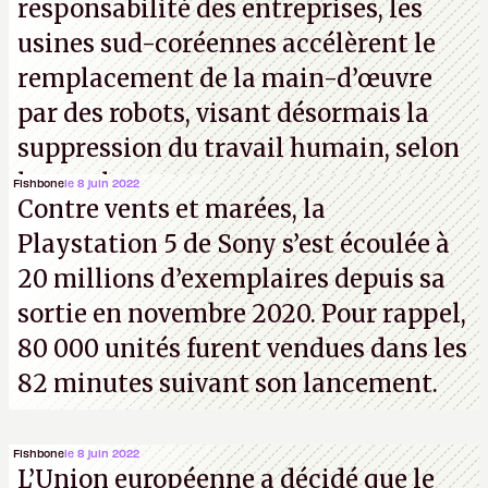
responsabilité des entreprises, les
usines sud-coréennes accélèrent le
remplacement de la main-d’œuvre
par des robots, visant désormais la
suppression du travail humain, selon
les analystes.
Fishbone
le 8 juin 2022
Contre vents et marées, la
Playstation 5 de Sony s’est écoulée à
20 millions d’exemplaires depuis sa
sortie en novembre 2020. Pour rappel,
80 000 unités furent vendues dans les
82 minutes suivant son lancement.
Fishbone
le 8 juin 2022
L’Union européenne a décidé que le