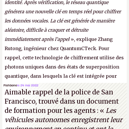
identité. Après vérification, le réseau quantique
générera une nouvelle clé en temps réel pour chiffrer
les données vocales. La clé est générée de manière
aléatoire, difficile à craquer et détruite
immédiatement après l’appel
», explique Zhang
Rutong, ingénieur chez QuantumCTeck. Pour
rappel, cette technologie de chiffrement utilise des
photons uniques dans des états de superposition
quantique, dans lesquels la clé est intégrée pour
garantir une sécurité inconditionnelle entre des
Fishbone
le 24 mai 2022
Aimable rappel de la police de San
parties distantes. Vous ne comprenez rien ? C’est
Francisco, trouvé dans un document
normal, ça fait toujours ça avec le quantique.
de formation pour les agents : «
Les
(Crédit photo : China Telecom)
véhicules autonomes enregistrent leur