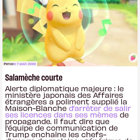
prochaines années »
tout en rappelant que les SoC
tireront parti
« de l’innovation de rupture que la 5G
apportera à tous les terminaux clients »
.
Perco
le 7 août 2026
Salamèche courte
Alerte diplomatique majeure : le
ministère japonais des Affaires
étrangères a poliment supplié la
Maison-Blanche
d’arrêter de salir
ses licences dans ses mèmes
de
propagande. Il faut dire que
l’équipe de communication de
Trump enchaîne les chefs-