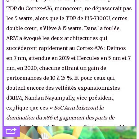
TDP du Cortex-A76, monocœur, ne dépasserait pas
les 5 watts, alors que le TDP de l’i5-7300U, certes
double cœur, s’élève à 15 watts. Dans la foulée,
ARM a évoqué les deux architectures qui
succèderont rapidement au Cortex-A76 : Deimos
en 7 nm, attendue en 2019 et Hercules en 5 nm et 7
nm, en 2020, chacune offrant un gain de
performances de 10 à 15 %. Et pour ceux qui
doutent encore des velléités expansionnistes
d’ARM, Nandan Nayampally, vice-président,
explique que ces
« SoC Arm briseront la
domination du x86 et gagneront des parts de
marché substantielles sur les ordinateurs portables
Windows et les Chromebooks au cours des cinq