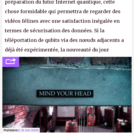
préparation du futur Internet quantique, cette
chose formidable qui permettra de regarder des
vidéos félines avec une satisfaction inégalée en
termes de sécurisation des données. Si la
téléportation de qubits via des nœuds adjacents a
déjà été expérimentée, la nouveauté du jour
concerne le recours à des nœuds distants, pour ne
pas dire un réseau quantique multimédia interactif
(avec l’option Péritel). (
http://cpc.cx/AH432N4
-
Crédit photo : QuTech / Nature)
Fishbone
le 31 mai 2022