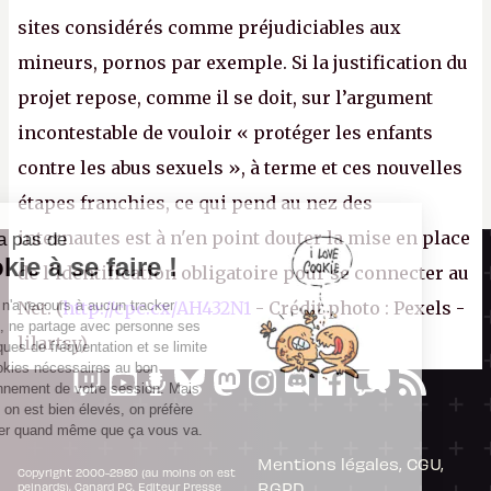
sites considérés comme préjudiciables aux
mineurs, pornos par exemple. Si la justification du
projet repose, comme il se doit, sur l’argument
incontestable de vouloir « protéger les enfants
contre les abus sexuels », à terme et ces nouvelles
étapes franchies, ce qui pend au nez des
internautes est à n'en point douter la mise en place
Il n'y a pas de
Canard PC
Cookie à se faire !
de l’identification obligatoire pour se connecter au
Kiosque numérique
Ce site n'a recours à aucun tracker
Net. (
http://cpc.cx/AH432N1
- Crédit photo : Pexels -
Boutique
externe, ne partage avec personne ses
lilartsy)
statistiques de fréquentation et se limite
aux cookies nécessaires au bon
fonctionnement de votre session. Mais
comme on est bien élevés, on préfère
s'assurer quand même que ça vous va.
Mentions légales, CGU,
Copyright 2000-2980 (au moins on est
RGPD
peinards), Canard PC. Editeur Presse