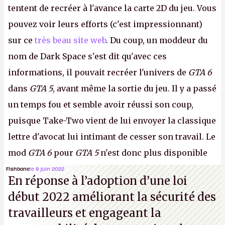
tentent de recréer à l'avance la carte 2D du jeu. Vous
pouvez voir leurs efforts (c'est impressionnant)
sur ce
très beau site web
. Du coup, un moddeur du
nom de Dark Space s'est dit qu'avec ces
informations, il pouvait recréer l'univers de
GTA 6
dans
GTA 5
, avant même la sortie du jeu. Il y a passé
un temps fou et semble avoir réussi son coup,
puisque Take-Two vient de lui envoyer la classique
lettre d'avocat lui intimant de cesser son travail. Le
mod
GTA 6
pour
GTA 5
n'est donc plus disponible
au téléchargement. Vous pouvez encore en voir
Fishbone
le 8 juin 2022
En réponse à l’adoption d’une loi
quelques bribes sur
cette vidéo YouTube
.
A.
début 2022 améliorant la sécurité des
travailleurs et engageant la