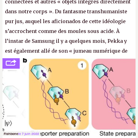
connectées et autres « objets intégrés directement
dans notre corps ». Du fantasme transhumaniste
pur jus, auquel les aficionados de cette idéologie
s’accrochent comme des moules sous acide. À
l’instar de Samsung il y a quelques mois, Pekka y
est également allé de son « jumeau numérique de
tout » et de l’importance des metasangsues, qu’il
considère comme «
la prochaine grande plateforme
informatique après le World Wide Web et le mobile
».
(Crédit photo : Pexels / Pixabay)
Fishbone
le 7 juin 2022