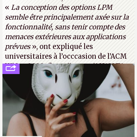
«
La conception des options LPM
semble être principalement axée sur la
fonctionnalité, sans tenir compte des
menaces extérieures aux applications
prévues
», ont expliqué les
universitaires à l’occcasion de l’ACM
WiSec 2022. (
http://cpc.cx/AH432T1
(PDF) - Crédit photo : Pexels - Tyler
Lastovich)