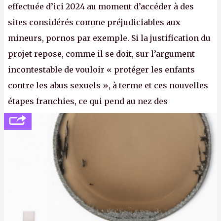
effectuée d’ici 2024 au moment d’accéder à des
sites considérés comme préjudiciables aux
mineurs, pornos par exemple. Si la justification du
projet repose, comme il se doit, sur l’argument
incontestable de vouloir « protéger les enfants
contre les abus sexuels », à terme et ces nouvelles
étapes franchies, ce qui pend au nez des
internautes est à n'en point douter la mise en place
de l’identification obligatoire pour se connecter au
Net. (
http://cpc.cx/AH432N1
- Crédit photo : Pexels -
lilartsy)