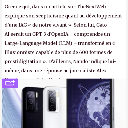
Greene qui, dans un article sur TheNextWeb,
explique son scepticisme quant au développement
d’une IAG « de notre vivant ». Selon lui, Gato
AI serait un GPT-3 d'OpenIA – comprendre un
Large-Language Model (LLM) – transformé en «
illusionniste capable de plus de 600 formes de
prestidigitation ». D’ailleurs, Nando indique lui-
même, dans une réponse au journaliste Alex
Dimikas, que Gato AI est « encore loin » de
prétendre réussir le célèbre test de Turing. (Crédit
photo : Pexels - Arthur Brognoli)