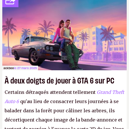
unique fonction de préserver l’intégrité
structurelle d’une puce soumise à la pression de
gros dissipateurs. Point d’Epyc recyclé, et surtout,
pas de petit poney courageux. Terrible déception.
ackboo
le 27 mars 2025
À deux doigts de jouer à GTA 6 sur PC
Certains détraqués attendent tellement
Grand Theft
Auto 6
qu'au lieu de consacrer leurs journées à se
balader dans la forêt pour câliner les arbres, ils
décortiquent chaque image de la bande-annonce et