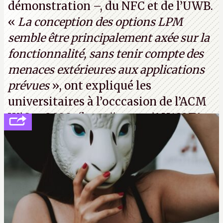
démonstration –, du NFC et de l’UWB.
«
La conception des options LPM
semble être principalement axée sur la
fonctionnalité, sans tenir compte des
menaces extérieures aux applications
prévues
», ont expliqué les
universitaires à l’occcasion de l’ACM
WiSec 2022. (
http://cpc.cx/AH432T1
(PDF) - Crédit photo : Pexels - Tyler
Lastovich)