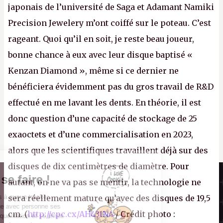
japonais de l’université de Saga et Adamant Namiki
Precision Jewelery m’ont coiffé sur le poteau. C’est
rageant. Quoi qu’il en soit, je reste beau joueur,
bonne chance à eux avec leur disque baptisé «
Kenzan Diamond », même si ce dernier ne
bénéficiera évidemment pas du gros travail de R&D
effectué en me lavant les dents. En théorie, il est
donc question d’une capacité de stockage de 25
exaoctets et d’une commercialisation en 2023,
alors que les scientifiques travaillent déjà sur des
disques de dix centimètres de diamètre. Pour
Il n'y a pas de
Canard PC
Cookie à se faire !
autant, on ne va pas se mentir, la technologie ne
Kiosque numérique
Ce site n'a recours à aucun tracker
sera réellement mature qu’avec des disques de 19,5
Boutique
externe, ne partage avec personne ses
cm. (
http://cpc.cx/AH431N4
/ Crédit photo :
statistiques de fréquentation et se limite