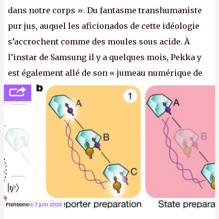
dans notre corps ». Du fantasme transhumaniste
pur jus, auquel les aficionados de cette idéologie
s’accrochent comme des moules sous acide. À
l’instar de Samsung il y a quelques mois, Pekka y
est également allé de son « jumeau numérique de
tout » et de l’importance des metasangsues, qu’il
considère comme «
la prochaine grande plateforme
informatique après le World Wide Web et le mobile
».
(Crédit photo : Pexels / Pixabay)
Fishbone
le 7 juin 2022