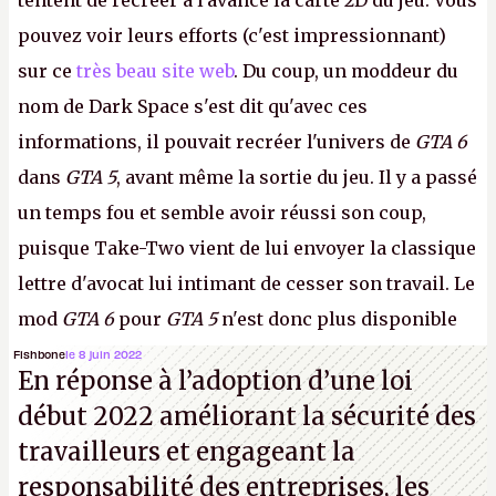
tentent de recréer à l'avance la carte 2D du jeu. Vous
pouvez voir leurs efforts (c'est impressionnant)
sur ce
très beau site web
. Du coup, un moddeur du
nom de Dark Space s'est dit qu'avec ces
informations, il pouvait recréer l'univers de
GTA 6
dans
GTA 5
, avant même la sortie du jeu. Il y a passé
un temps fou et semble avoir réussi son coup,
puisque Take-Two vient de lui envoyer la classique
lettre d'avocat lui intimant de cesser son travail. Le
mod
GTA 6
pour
GTA 5
n'est donc plus disponible
au téléchargement. Vous pouvez encore en voir
Fishbone
le 8 juin 2022
En réponse à l’adoption d’une loi
quelques bribes sur
cette vidéo YouTube
.
A.
début 2022 améliorant la sécurité des
travailleurs et engageant la
responsabilité des entreprises, les