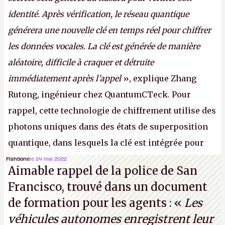
identité. Après vérification, le réseau quantique
générera une nouvelle clé en temps réel pour chiffrer
les données vocales. La clé est générée de manière
aléatoire, difficile à craquer et détruite
immédiatement après l’appel
», explique Zhang
Rutong, ingénieur chez QuantumCTeck. Pour
rappel, cette technologie de chiffrement utilise des
photons uniques dans des états de superposition
quantique, dans lesquels la clé est intégrée pour
garantir une sécurité inconditionnelle entre des
Fishbone
le 24 mai 2022
Aimable rappel de la police de San
parties distantes. Vous ne comprenez rien ? C’est
Francisco, trouvé dans un document
normal, ça fait toujours ça avec le quantique.
de formation pour les agents : «
Les
(Crédit photo : China Telecom)
véhicules autonomes enregistrent leur