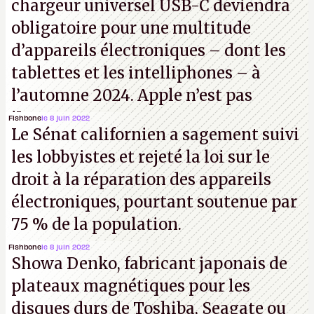
chargeur universel USB-C deviendra
obligatoire pour une multitude
d’appareils électroniques – dont les
tablettes et les intelliphones – à
l’automne 2024. Apple n’est pas
iJouasse.
Fishbone
le 8 juin 2022
Le Sénat californien a sagement suivi
les lobbyistes et rejeté la loi sur le
droit à la réparation des appareils
électroniques, pourtant soutenue par
75 % de la population.
Fishbone
le 8 juin 2022
Showa Denko, fabricant japonais de
plateaux magnétiques pour les
disques durs de Toshiba, Seagate ou