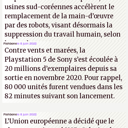
usines sud-coréennes accélèrent le
remplacement de la main-d’œuvre
par des robots, visant désormais la
suppression du travail humain, selon
les analystes.
Fishbone
le 8 juin 2022
Contre vents et marées, la
Playstation 5 de Sony s’est écoulée à
20 millions d’exemplaires depuis sa
sortie en novembre 2020. Pour rappel,
80 000 unités furent vendues dans les
82 minutes suivant son lancement.
Fishbone
le 8 juin 2022
L’Union européenne a décidé que le