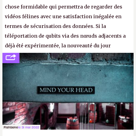
chose formidable qui permettra de regarder des
vidéos félines avec une satisfaction inégalée en
termes de sécurisation des données. Si la
téléportation de qubits via des nœuds adjacents a
déjà été expérimentée, la nouveauté du jour
concerne le recours à des nœuds distants, pour ne
pas dire un réseau quantique multimédia interactif
(avec l’option Péritel). (
http://cpc.cx/AH432N4
-
Crédit photo : QuTech / Nature)
Fishbone
le 31 mai 2022