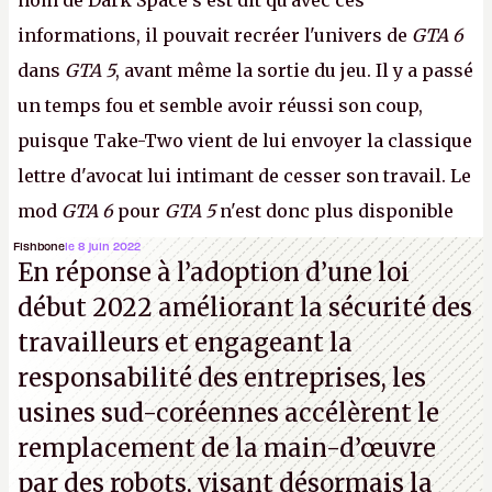
nom de Dark Space s'est dit qu'avec ces
informations, il pouvait recréer l'univers de
GTA 6
dans
GTA 5
, avant même la sortie du jeu. Il y a passé
un temps fou et semble avoir réussi son coup,
puisque Take-Two vient de lui envoyer la classique
lettre d'avocat lui intimant de cesser son travail. Le
mod
GTA 6
pour
GTA 5
n'est donc plus disponible
au téléchargement. Vous pouvez encore en voir
Fishbone
le 8 juin 2022
En réponse à l’adoption d’une loi
quelques bribes sur
cette vidéo YouTube
.
A.
début 2022 améliorant la sécurité des
travailleurs et engageant la
responsabilité des entreprises, les
usines sud-coréennes accélèrent le
remplacement de la main-d’œuvre
par des robots, visant désormais la