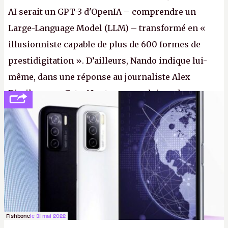
AI serait un GPT-3 d'OpenIA – comprendre un
Large-Language Model (LLM) – transformé en «
illusionniste capable de plus de 600 formes de
prestidigitation ». D’ailleurs, Nando indique lui-
même, dans une réponse au journaliste Alex
Dimikas, que Gato AI est « encore loin » de
prétendre réussir le célèbre test de Turing. (Crédit
photo : Pexels - Arthur Brognoli)
Fishbone
le 31 mai 2022