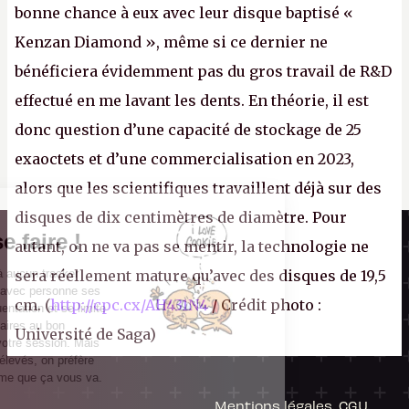
bonne chance à eux avec leur disque baptisé «
Kenzan Diamond », même si ce dernier ne
bénéficiera évidemment pas du gros travail de R&D
effectué en me lavant les dents. En théorie, il est
donc question d’une capacité de stockage de 25
exaoctets et d’une commercialisation en 2023,
alors que les scientifiques travaillent déjà sur des
disques de dix centimètres de diamètre. Pour
Il n'y a pas de
Canard PC
Cookie à se faire !
autant, on ne va pas se mentir, la technologie ne
Kiosque numérique
Ce site n'a recours à aucun tracker
sera réellement mature qu’avec des disques de 19,5
Boutique
externe, ne partage avec personne ses
cm. (
http://cpc.cx/AH431N4
/ Crédit photo :
statistiques de fréquentation et se limite
aux cookies nécessaires au bon
Université de Saga)
fonctionnement de votre session. Mais
comme on est bien élevés, on préfère
s'assurer quand même que ça vous va.
Mentions légales, CGU,