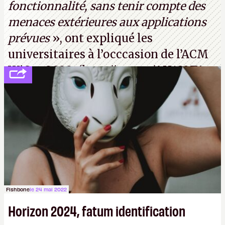
fonctionnalité, sans tenir compte des
menaces extérieures aux applications
prévues
», ont expliqué les
universitaires à l’occcasion de l’ACM
WiSec 2022. (
http://cpc.cx/AH432T1
(PDF) - Crédit photo : Pexels - Tyler
Lastovich)
Fishbone
le 24 mai 2022
Horizon 2024, fatum identification