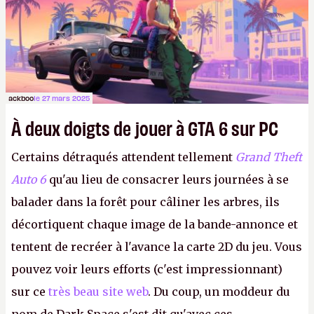
concentre sur le marché porteur du gâteau-
hérisson.
ackboo
le 27 mars 2025
À deux doigts de jouer à GTA 6 sur PC
Certains détraqués attendent tellement
Grand Theft
Auto 6
qu'au lieu de consacrer leurs journées à se
balader dans la forêt pour câliner les arbres, ils
décortiquent chaque image de la bande-annonce et
tentent de recréer à l'avance la carte 2D du jeu. Vous
pouvez voir leurs efforts (c'est impressionnant)
sur ce
très beau site web
. Du coup, un moddeur du