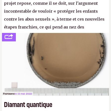
projet repose, comme il se doit, sur l’argument
incontestable de vouloir « protéger les enfants
contre les abus sexuels », à terme et ces nouvelles
étapes franchies, ce qui pend au nez des
internautes est à n'en point douter la mise en place
de l’identification obligatoire pour se connecter au
Net. (
http://cpc.cx/AH432N1
- Crédit photo : Pexels -
lilartsy)
Fishbone
le 13 mai 2022
Diamant quantique