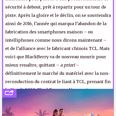
sécurité à debout, prêt à repartir pour un tour de
piste. Après la gloire et le déclin, on se souviendra
ainsi de 2016, l’année qui marqua l’abandon de la
fabrication des smartphones maison – ou
intelliphones comme nous dirons maintenant –
et de l’alliance avec le fabricant chinois TCL. Mais
voici que BlackBerry va de nouveau mourir pour
mieux renaître, quittant –
a priori
–
définitivement le marché du matériel avec la non-
reconduction du contrat le liant à TCL, prenant fin
le 31 août 2020. BlackBerry va désormais
concentrer ses efforts sur le logiciel et plus
précisément la cybersécurité. J’ai déjà le titre du
prochain épisode : BlackBerry se restructure et se