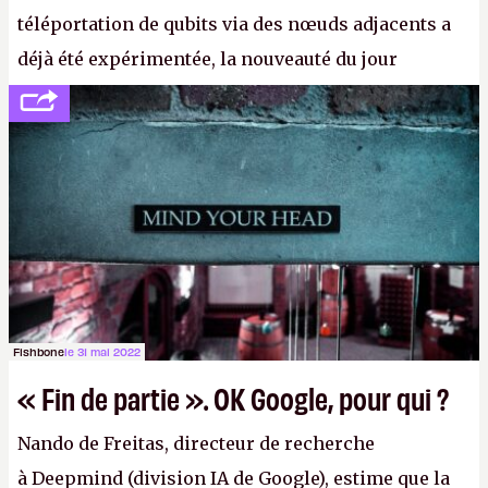
téléportation de qubits via des nœuds adjacents a
déjà été expérimentée, la nouveauté du jour
concerne le recours à des nœuds distants, pour ne
pas dire un réseau quantique multimédia interactif
(avec l’option Péritel). (
http://cpc.cx/AH432N4
-
Crédit photo : QuTech / Nature)
Fishbone
le 31 mai 2022
« Fin de partie ». OK Google, pour qui ?
Nando de Freitas, directeur de recherche
à Deepmind (division IA de Google), estime que la