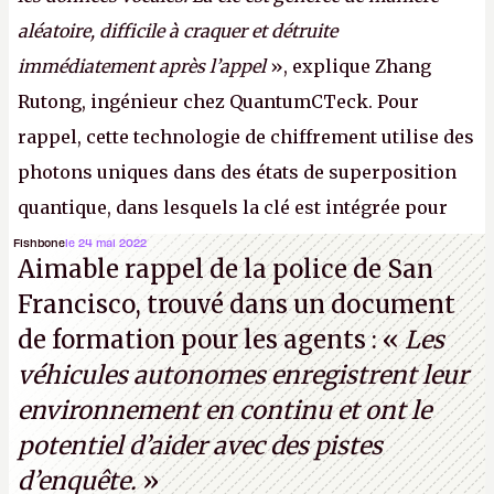
aléatoire, difficile à craquer et détruite
immédiatement après l’appel
», explique Zhang
Rutong, ingénieur chez QuantumCTeck. Pour
rappel, cette technologie de chiffrement utilise des
photons uniques dans des états de superposition
quantique, dans lesquels la clé est intégrée pour
garantir une sécurité inconditionnelle entre des
Fishbone
le 24 mai 2022
Aimable rappel de la police de San
parties distantes. Vous ne comprenez rien ? C’est
Francisco, trouvé dans un document
normal, ça fait toujours ça avec le quantique.
de formation pour les agents : «
Les
(Crédit photo : China Telecom)
véhicules autonomes enregistrent leur
environnement en continu et ont le
potentiel d’aider avec des pistes
d’enquête.
»