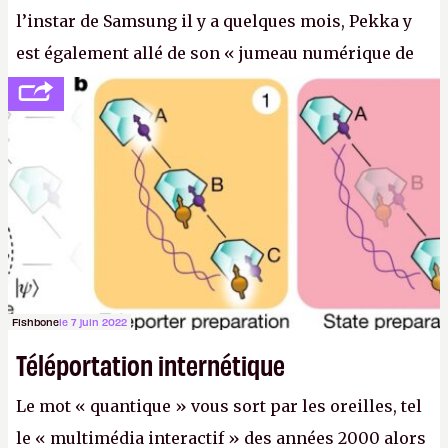
l’instar de Samsung il y a quelques mois, Pekka y
est également allé de son « jumeau numérique de
tout » et de l’importance des metasangsues, qu’il
considère comme «
la prochaine grande plateforme
informatique après le World Wide Web et le mobile
».
(Crédit photo : Pexels / Pixabay)
Fishbone
le 7 juin 2022
Téléportation internétique
Le mot « quantique » vous sort par les oreilles, tel
le « multimédia interactif » des années 2000 alors