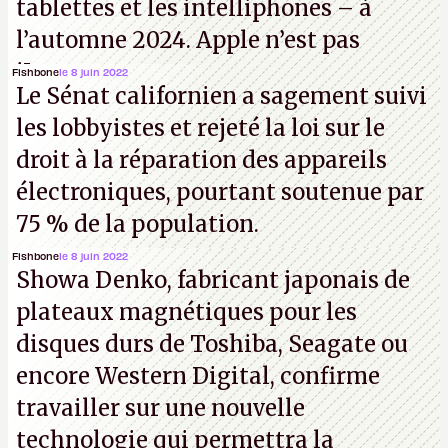
tablettes et les intelliphones – à
l’automne 2024. Apple n’est pas
iJouasse.
Fishbone
le 8 juin 2022
Le Sénat californien a sagement suivi
les lobbyistes et rejeté la loi sur le
droit à la réparation des appareils
électroniques, pourtant soutenue par
75 % de la population.
Fishbone
le 8 juin 2022
Showa Denko, fabricant japonais de
plateaux magnétiques pour les
disques durs de Toshiba, Seagate ou
encore Western Digital, confirme
travailler sur une nouvelle
technologie qui permettra la