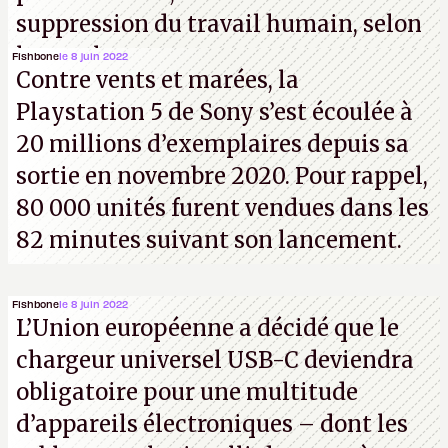
suppression du travail humain, selon
les analystes.
Fishbone
le 8 juin 2022
Contre vents et marées, la
Playstation 5 de Sony s’est écoulée à
20 millions d’exemplaires depuis sa
sortie en novembre 2020. Pour rappel,
80 000 unités furent vendues dans les
82 minutes suivant son lancement.
Fishbone
le 8 juin 2022
L’Union européenne a décidé que le
chargeur universel USB-C deviendra
obligatoire pour une multitude
d’appareils électroniques – dont les