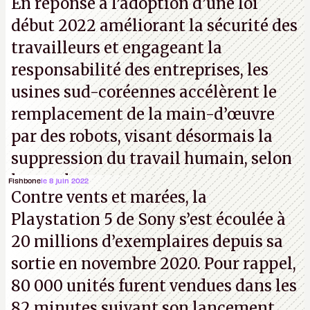
En réponse à l’adoption d’une loi
quelques bribes sur
cette vidéo YouTube
.
A.
début 2022 améliorant la sécurité des
travailleurs et engageant la
responsabilité des entreprises, les
usines sud-coréennes accélèrent le
remplacement de la main-d’œuvre
par des robots, visant désormais la
suppression du travail humain, selon
les analystes.
Fishbone
le 8 juin 2022
Contre vents et marées, la
Playstation 5 de Sony s’est écoulée à
20 millions d’exemplaires depuis sa
sortie en novembre 2020. Pour rappel,
80 000 unités furent vendues dans les
82 minutes suivant son lancement.