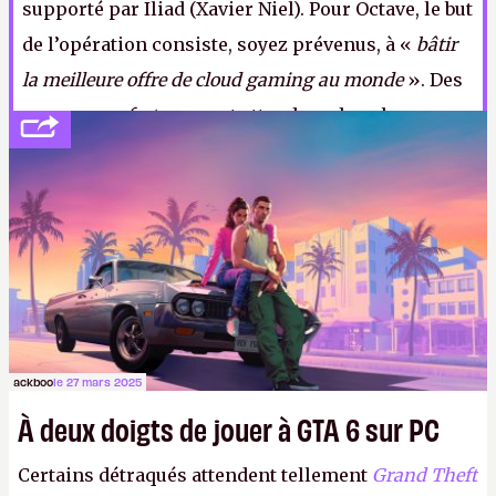
supporté par Iliad (Xavier Niel). Pour Octave, le but
de l’opération consiste, soyez prévenus, à «
bâtir
la meilleure offre de cloud gaming au monde
». Des
«
annonces fortes
» sont attendues dans les
prochaines semaines, toujours selon Octave qui,
manifestement, pète le feu.
ackboo
le 27 mars 2025
À deux doigts de jouer à GTA 6 sur PC
Certains détraqués attendent tellement
Grand Theft