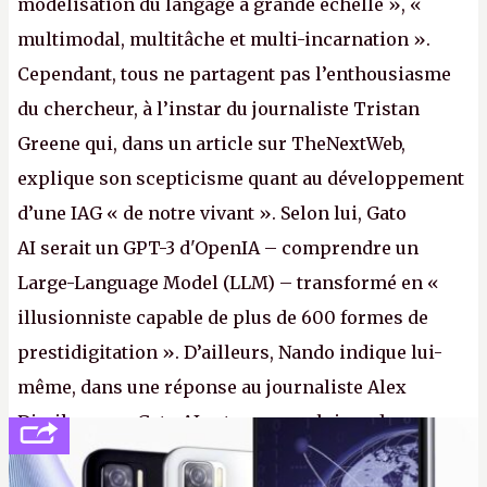
modélisation du langage à grande échelle », «
multimodal, multitâche et multi-incarnation ».
Cependant, tous ne partagent pas l’enthousiasme
du chercheur, à l’instar du journaliste Tristan
Greene qui, dans un article sur TheNextWeb,
explique son scepticisme quant au développement
d’une IAG « de notre vivant ». Selon lui, Gato
AI serait un GPT-3 d'OpenIA – comprendre un
Large-Language Model (LLM) – transformé en «
illusionniste capable de plus de 600 formes de
prestidigitation ». D’ailleurs, Nando indique lui-
même, dans une réponse au journaliste Alex
Dimikas, que Gato AI est « encore loin » de
prétendre réussir le célèbre test de Turing. (Crédit