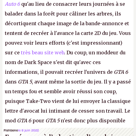
Auto 6
qu'au lieu de consacrer leurs journées à se
balader dans la forêt pour câliner les arbres, ils
décortiquent chaque image de la bande-annonce et
tentent de recréer à l'avance la carte 2D du jeu. Vous
pouvez voir leurs efforts (c'est impressionnant)
sur ce
très beau site web
. Du coup, un moddeur du
nom de Dark Space s'est dit qu'avec ces
informations, il pouvait recréer l'univers de
GTA 6
dans
GTA 5
, avant même la sortie du jeu. Il y a passé
un temps fou et semble avoir réussi son coup,
puisque Take-Two vient de lui envoyer la classique
lettre d'avocat lui intimant de cesser son travail. Le
mod
GTA 6
pour
GTA 5
n'est donc plus disponible
au téléchargement. Vous pouvez encore en voir
Fishbone
le 8 juin 2022