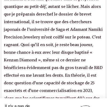
quantique au petit-déj', autant se lâcher. Mais alors
que je préparais derechef le dossier de brevet
international, il se trouve que des chercheurs
japonais de l’université de Saga et Adamant Namiki
Precision Jewelery m’ont coiffé sur le poteau. C’est
rageant. Quoi qu’il en soit, je reste beau joueur,
bonne chance à eux avec leur disque baptisé «
Kenzan Diamond », même si ce dernier ne
bénéficiera évidemment pas du gros travail de R&D
effectué en me lavant les dents. En théorie, il est
donc question d’une capacité de stockage de 25
exaoctets et d’une commercialisation en 2023,
alors que les scientifiques travaillent déjà sur des
disques de dix centimètres de diamètre. Pour
Il n'y a pas de