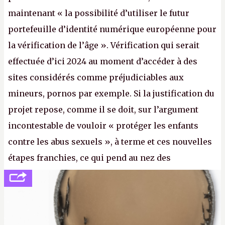
maintenant « la possibilité d’utiliser le futur
portefeuille d’identité numérique européenne pour
la vérification de l’âge ». Vérification qui serait
effectuée d’ici 2024 au moment d’accéder à des
sites considérés comme préjudiciables aux
mineurs, pornos par exemple. Si la justification du
projet repose, comme il se doit, sur l’argument
incontestable de vouloir « protéger les enfants
contre les abus sexuels », à terme et ces nouvelles
étapes franchies, ce qui pend au nez des
internautes est à n'en point douter la mise en place
de l’identification obligatoire pour se connecter au
Net. (
http://cpc.cx/AH432N1
- Crédit photo : Pexels -
lilartsy)