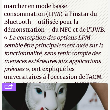
marcher en mode basse
consommation (LPM), à l’instar du
Bluetooth – utilisée pour la
démonstration –, du NFC et de l’UWB.
«
La conception des options LPM
semble être principalement axée sur la
fonctionnalité, sans tenir compte des
menaces extérieures aux applications
prévues
», ont expliqué les
universitaires à l’occcasion de l’ACM
WiSec 2022. (
http://cpc.cx/AH432T1
(PDF) - Crédit photo : Pexels - Tyler
Lastovich)