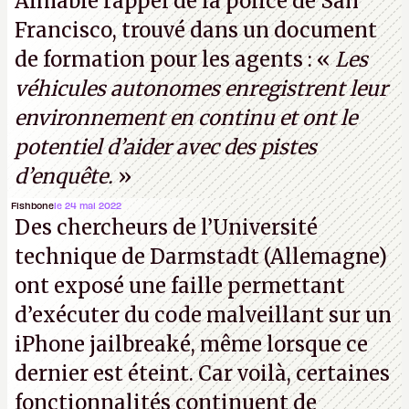
Aimable rappel de la police de San
parties distantes. Vous ne comprenez rien ? C’est
Francisco, trouvé dans un document
normal, ça fait toujours ça avec le quantique.
de formation pour les agents : «
Les
(Crédit photo : China Telecom)
véhicules autonomes enregistrent leur
environnement en continu et ont le
potentiel d’aider avec des pistes
d’enquête.
»
Fishbone
le 24 mai 2022
Des chercheurs de l’Université
technique de Darmstadt (Allemagne)
ont exposé une faille permettant
d’exécuter du code malveillant sur un
iPhone jailbreaké, même lorsque ce
dernier est éteint. Car voilà, certaines
fonctionnalités continuent de