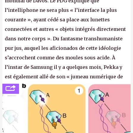
mondial de Davos. Le PDG explique que
l’intelliphone ne sera plus « l’interface la plus
courante », ayant cédé sa place aux lunettes
connectées et autres « objets intégrés directement
dans notre corps ». Du fantasme transhumaniste
pur jus, auquel les aficionados de cette idéologie
s’accrochent comme des moules sous acide. À
l’instar de Samsung il y a quelques mois, Pekka y
est également allé de son « jumeau numérique de
tout » et de l’importance des metasangsues, qu’il
considère comme «
la prochaine grande plateforme
informatique après le World Wide Web et le mobile
».
(Crédit photo : Pexels / Pixabay)