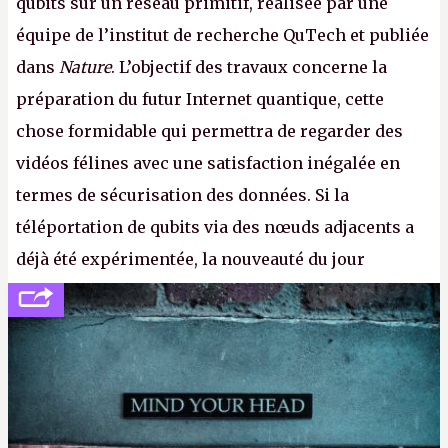
qubits sur un réseau primitif, réalisée par une
équipe de l’institut de recherche QuTech et publiée
dans
Nature
. L’objectif des travaux concerne la
préparation du futur Internet quantique, cette
chose formidable qui permettra de regarder des
vidéos félines avec une satisfaction inégalée en
termes de sécurisation des données. Si la
téléportation de qubits via des nœuds adjacents a
déjà été expérimentée, la nouveauté du jour
concerne le recours à des nœuds distants, pour ne
pas dire un réseau quantique multimédia interactif
(avec l’option Péritel). (
http://cpc.cx/AH432N4
-
Crédit photo : QuTech / Nature)