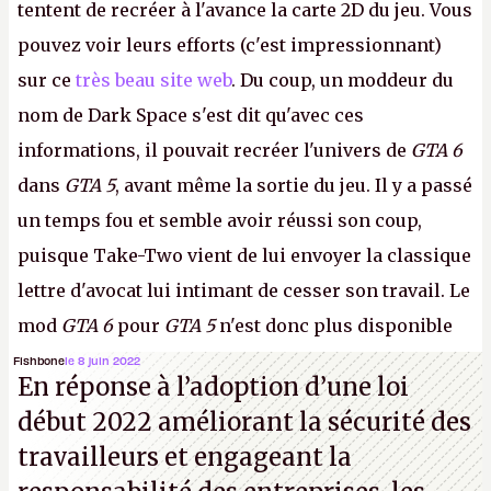
tentent de recréer à l'avance la carte 2D du jeu. Vous
pouvez voir leurs efforts (c'est impressionnant)
sur ce
très beau site web
. Du coup, un moddeur du
nom de Dark Space s'est dit qu'avec ces
informations, il pouvait recréer l'univers de
GTA 6
dans
GTA 5
, avant même la sortie du jeu. Il y a passé
un temps fou et semble avoir réussi son coup,
puisque Take-Two vient de lui envoyer la classique
lettre d'avocat lui intimant de cesser son travail. Le
mod
GTA 6
pour
GTA 5
n'est donc plus disponible
au téléchargement. Vous pouvez encore en voir
Fishbone
le 8 juin 2022
En réponse à l’adoption d’une loi
quelques bribes sur
cette vidéo YouTube
.
A.
début 2022 améliorant la sécurité des
travailleurs et engageant la