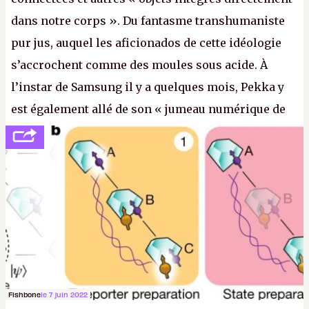
dans notre corps ». Du fantasme transhumaniste
pur jus, auquel les aficionados de cette idéologie
s’accrochent comme des moules sous acide. À
l’instar de Samsung il y a quelques mois, Pekka y
est également allé de son « jumeau numérique de
tout » et de l’importance des metasangsues, qu’il
considère comme «
la prochaine grande plateforme
informatique après le World Wide Web et le mobile
».
(Crédit photo : Pexels / Pixabay)
Fishbone
le 7 juin 2022