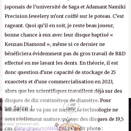
japonais de l’université de Saga et Adamant Namiki
Precision Jewelery m’ont coiffé sur le poteau. C’est
rageant. Quoi qu’il en soit, je reste beau joueur,
bonne chance à eux avec leur disque baptisé «
Kenzan Diamond », même si ce dernier ne
bénéficiera évidemment pas du gros travail de R&D
effectué en me lavant les dents. En théorie, il est
donc question d’une capacité de stockage de 25
exaoctets et d’une commercialisation en 2023,
alors que les scientifiques travaillent déjà sur des
disques de dix centimètres de diamètre. Pour
Il n'y a pas de
Canard PC
Cookie à se faire !
autant, on ne va pas se mentir, la technologie ne
Kiosque numérique
Ce site n'a recours à aucun tracker
sera réellement mature qu’avec des disques de 19,5
Boutique
externe, ne partage avec personne ses
cm. (
http://cpc.cx/AH431N4
/ Crédit photo :
statistiques de fréquentation et se limite