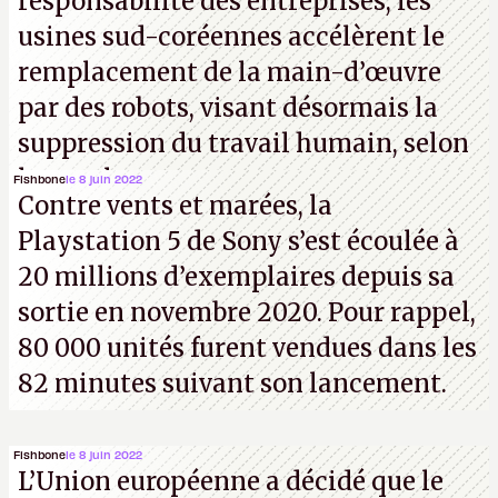
responsabilité des entreprises, les
usines sud-coréennes accélèrent le
remplacement de la main-d’œuvre
par des robots, visant désormais la
suppression du travail humain, selon
les analystes.
Fishbone
le 8 juin 2022
Contre vents et marées, la
Playstation 5 de Sony s’est écoulée à
20 millions d’exemplaires depuis sa
sortie en novembre 2020. Pour rappel,
80 000 unités furent vendues dans les
82 minutes suivant son lancement.
Fishbone
le 8 juin 2022
L’Union européenne a décidé que le