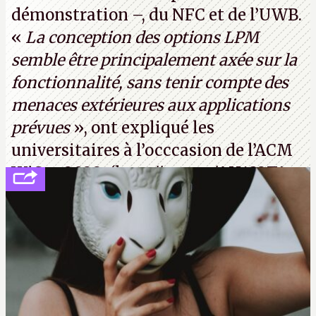
démonstration –, du NFC et de l’UWB.
«
La conception des options LPM
semble être principalement axée sur la
fonctionnalité, sans tenir compte des
menaces extérieures aux applications
prévues
», ont expliqué les
universitaires à l’occcasion de l’ACM
WiSec 2022. (
http://cpc.cx/AH432T1
(PDF) - Crédit photo : Pexels - Tyler
Lastovich)