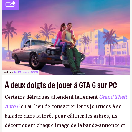
m
(1 chambre/1 sdb) est proposée à 115 000
dollars quand même, une somme pouvant
grimper jusqu’à 285 000 dollars pour une unité de
133 m2 (3 chambres, 2 sdb). Après, faut aimer vivre
dans un cube. Y en a qui ont essayé, ils ont eu des
problèmes.
ackboo
le 27 mars 2025
À deux doigts de jouer à GTA 6 sur PC
Certains détraqués attendent tellement
Grand Theft
Auto 6
qu'au lieu de consacrer leurs journées à se
balader dans la forêt pour câliner les arbres, ils
décortiquent chaque image de la bande-annonce et