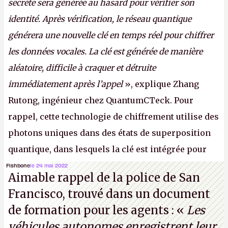
secrète sera générée au hasard pour vérifier son
identité. Après vérification, le réseau quantique
générera une nouvelle clé en temps réel pour chiffrer
les données vocales. La clé est générée de manière
aléatoire, difficile à craquer et détruite
immédiatement après l’appel
», explique Zhang
Rutong, ingénieur chez QuantumCTeck. Pour
rappel, cette technologie de chiffrement utilise des
photons uniques dans des états de superposition
quantique, dans lesquels la clé est intégrée pour
garantir une sécurité inconditionnelle entre des
Fishbone
le 24 mai 2022
Aimable rappel de la police de San
parties distantes. Vous ne comprenez rien ? C’est
Francisco, trouvé dans un document
normal, ça fait toujours ça avec le quantique.
de formation pour les agents : «
Les
(Crédit photo : China Telecom)
véhicules autonomes enregistrent leur