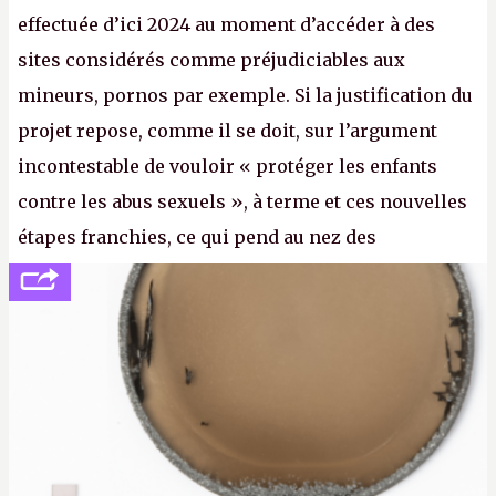
effectuée d’ici 2024 au moment d’accéder à des
sites considérés comme préjudiciables aux
mineurs, pornos par exemple. Si la justification du
projet repose, comme il se doit, sur l’argument
incontestable de vouloir « protéger les enfants
contre les abus sexuels », à terme et ces nouvelles
étapes franchies, ce qui pend au nez des
internautes est à n'en point douter la mise en place
de l’identification obligatoire pour se connecter au
Net. (
http://cpc.cx/AH432N1
- Crédit photo : Pexels -
lilartsy)