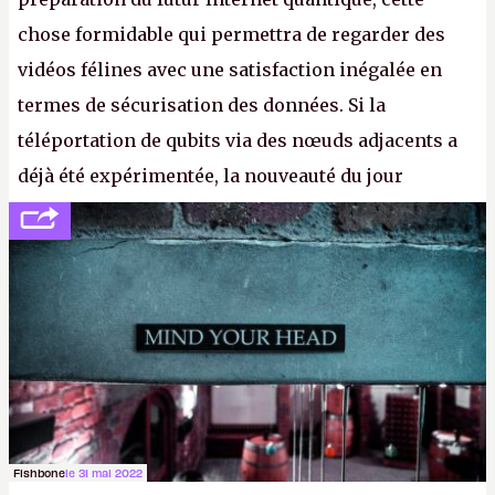
chose formidable qui permettra de regarder des
vidéos félines avec une satisfaction inégalée en
termes de sécurisation des données. Si la
téléportation de qubits via des nœuds adjacents a
déjà été expérimentée, la nouveauté du jour
concerne le recours à des nœuds distants, pour ne
pas dire un réseau quantique multimédia interactif
(avec l’option Péritel). (
http://cpc.cx/AH432N4
-
Crédit photo : QuTech / Nature)
Fishbone
le 31 mai 2022