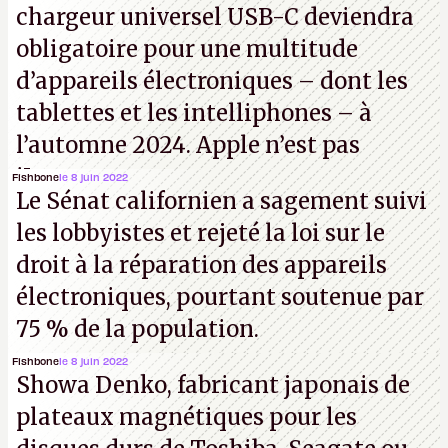
chargeur universel USB-C deviendra
obligatoire pour une multitude
d’appareils électroniques – dont les
tablettes et les intelliphones – à
l’automne 2024. Apple n’est pas
iJouasse.
Fishbone
le 8 juin 2022
Le Sénat californien a sagement suivi
les lobbyistes et rejeté la loi sur le
droit à la réparation des appareils
électroniques, pourtant soutenue par
75 % de la population.
Fishbone
le 8 juin 2022
Showa Denko, fabricant japonais de
plateaux magnétiques pour les