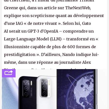
du chercheur, à l’instar du journaliste Tristan
Greene qui, dans un article sur TheNextWeb,
explique son scepticisme quant au développement
d’une IAG « de notre vivant ». Selon lui, Gato
AI serait un GPT-3 d'OpenIA – comprendre un
Large-Language Model (LLM) – transformé en «
illusionniste capable de plus de 600 formes de
prestidigitation ». D’ailleurs, Nando indique lui-
même, dans une réponse au journaliste Alex
Dimikas, que Gato AI est « encore loin » de
prétendre réussir le célèbre test de Turing. (Crédit
photo : Pexels - Arthur Brognoli)