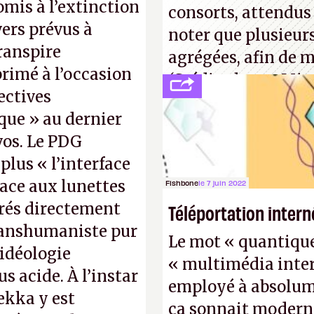
omis à l’extinction
consorts, attendus 
ers prévus à
noter que plusieur
ranspire
agrégées, afin de 
primé à l’occasion
(Crédit photo : Mic
ectives
que » au dernier
os. Le PDG
plus « l’interface
lace aux lunettes
Fishbone
le 7 juin 2022
grés directement
Téléportation intern
ranshumaniste pur
Le mot « quantique »
 idéologie
« multimédia inter
 acide. À l’instar
employé à absolume
ekka y est
ça sonnait modern