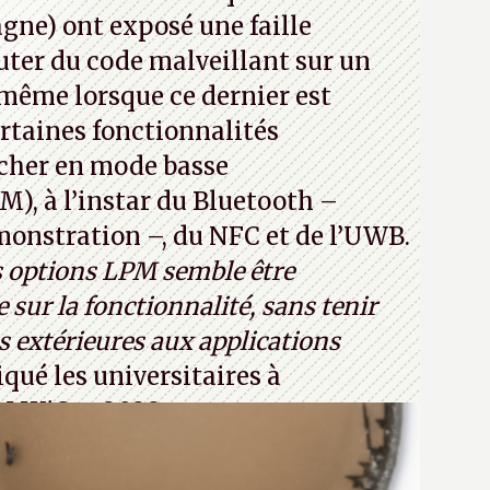
jours ça avec le quantique. (Crédit
ne) ont exposé une faille
com)
ter du code malveillant sur un
 même lorsque ce dernier est
certaines fonctionnalités
cher en mode basse
, à l’instar du Bluetooth –
émonstration –, du NFC et de l’UWB.
s options LPM semble être
 sur la fonctionnalité, sans tenir
 extérieures aux applications
iqué les universitaires à
CM WiSec 2022.
32T1
(PDF) - Crédit photo : Pexels -