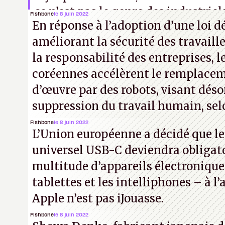
ce n’est pas le genre des industriels
Fishbone
le 8 juin 2022
En réponse à l’adoption d’une loi 
telles pratiques.
améliorant la sécurité des travaill
la responsabilité des entreprises, l
coréennes accélèrent le remplacem
d’œuvre par des robots, visant déso
suppression du travail humain, selo
Fishbone
le 8 juin 2022
L’Union européenne a décidé que l
universel USB-C deviendra obligat
multitude d’appareils électronique
tablettes et les intelliphones – à 
Apple n’est pas iJouasse.
Fishbone
le 8 juin 2022