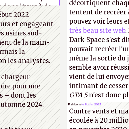
décortiquent chaq
 de se livrer à de
tentent de recréer 
début 2022
pouvez voir leurs e
eurs et engageant
très beau site web
.
es usines sud-
Dark Space s'est di
ent de la main-
pouvait recréer l'u
rmais la
même la sortie du j
n les analystes.
semble avoir réuss
vient de lui envoyer
e chargeur
intimant de cesser
oire pour une
GTA 5
n'est donc p
s – dont les
Vous pouvez encore
l’automne 2024.
Fishbone
le 8 juin 2022
Contre vents et mar
vidéo YouTube
.
A.
écoulée à 20 millio