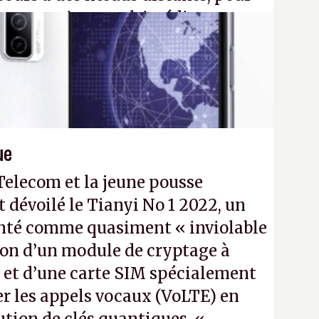
eau quantique multimédia
ption Péritel).
32N4
- Crédit photo : QuTech /
ue
Telecom et la jeune pousse
évoilé le Tianyi No 1 2022, un
enté comme quasiment « inviolable
tion d’un module de cryptage à
 et d’une carte SIM spécialement
er les appels vocaux (VoLTE) en