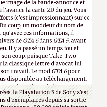
ue image de la bande-annonce et
à l'avance la carte 2D du jeu. Vous
fforts (c'est impressionnant) sur ce
 Du coup, un moddeur du nom de
t qu'avec ces informations, il
nivers de
GTA 6
dans
GTA 5
, avant
eu. Il y a passé un temps fou et
i son coup, puisque Take-Two
 la classique lettre d'avocat lui
 son travail. Le mod
GTA 6
pour
lus disponible au téléchargement.
 en voir quelques bribes sur
cette
ées, la Playstation 5 de Sony s’est
ns d’exemplaires depuis sa sortie