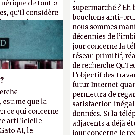
mérique de tout »
supermarché ? Eh b
s, qu’il considère
bouchons anti-brui
forme informatique
nous sommes manif
». (Crédit photo :
décennies de l’imbi
jour concerne la té
réseau primitif, ré
de recherche QuTec
L’objectif des trav
 ?
futur Internet qua
herche
permettra de regar
, estime que la
satisfaction inéga
en ce qui concerne
données. Si la tél
 artificielle
adjacents a déjà é
Gato AI, le
jour concerne le r