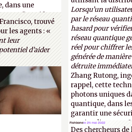
utilisant la distri
e, dans une
Lorsqu’un utilisateu
s, que Gato AI est
par le réseau quanti
Francisco, trouvé
 le célèbre test de
hasard pour vérifier
r les agents : «
thur Brognoli)
réseau quantique gé
nt leur
réel pour chiffrer l
otentiel d’aider
générée de manière a
détruite immédiate
Zhang Rutong, ing
rappel, cette techn
photons uniques da
quantique, dans les
garantir une sécur
parties distantes. 
Fishbone
le 24 mai 2022
Des chercheurs de 