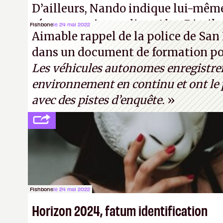
D’ailleurs, Nando indique lui-mêm
réponse au journaliste Alex Dimika
Fishbone
le 24 mai 2022
Aimable rappel de la police de San 
« encore loin » de prétendre réussir
dans un document de formation pou
Turing. (Crédit photo : Pexels - Ar
Les véhicules autonomes enregistre
environnement en continu et ont le p
avec des pistes d’enquête.
»
Fishbone
le 24 mai 2022
Horizon 2024, fatum identification