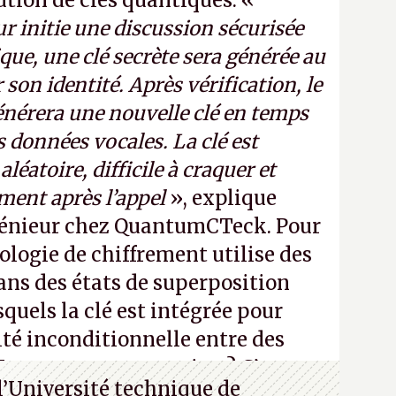
bution de clés quantiques. «
r initie une discussion sécurisée
que, une clé secrète sera générée au
 son identité. Après vérification, le
nérera une nouvelle clé en temps
es données vocales. La clé est
léatoire, difficile à craquer et
ment après l’appel
», explique
énieur chez QuantumCTeck. Pour
ologie de chiffrement utilise des
ns des états de superposition
quels la clé est intégrée pour
ité inconditionnelle entre des
Vous ne comprenez rien ? C’est
l’Université technique de