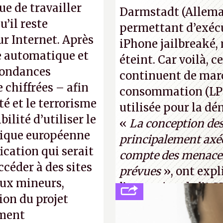
normal, ça fait tou
e de travailler
Darmstadt (Allemag
photo : China Tele
’il reste
permettant d’exécu
ur Internet. Après
iPhone jailbreaké,
se automatique et
éteint. Car voilà, 
pondances
continuent de mar
chiffrées – afin
consommation (LPM)
té et le terrorisme
utilisée pour la d
ilité d’utiliser le
«
La conception de
érique européenne
principalement axée
fication qui serait
compte des menaces
céder à des sites
prévues
», ont expl
aux mineurs,
l’occcasion de l’A
ion du projet
(
http://cpc.cx/AH4
ument
Tyler Lastovich)