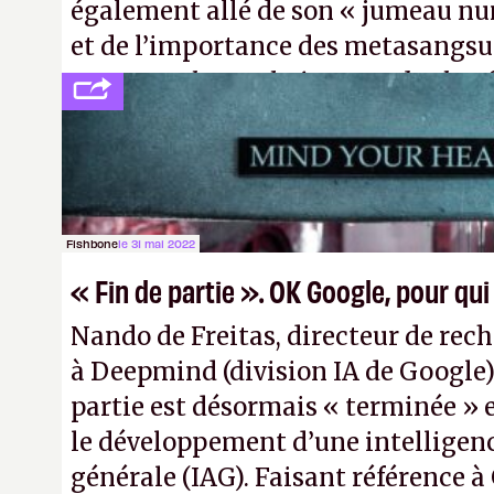
également allé de son « jumeau nu
et de l’importance des metasangsue
comme «
la prochaine grande plate
après le World Wide Web et le mobile
Pexels / Pixabay)
Fishbone
le 31 mai 2022
« Fin de partie ». OK Google, pour qui
Nando de Freitas, directeur de rec
à Deepmind (division IA de Google)
partie est désormais « terminée » 
le développement d’une intelligence
générale (IAG). Faisant référence à 