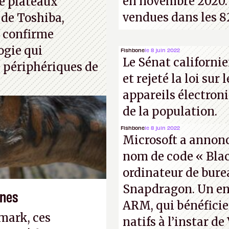
en novembre 2020. 
e plateaux
vendues dans les 8
 de Toshiba,
, confirme
ogie qui
Fishbone
le 8 juin 2022
Le Sénat californie
 périphériques de
et rejeté la loi sur 
appareils électron
de la population.
Fishbone
le 8 juin 2022
Microsoft a annoncé
nom de code « Blac
ordinateur de bur
Snapdragon. Un en
ones
ARM, qui bénéficie
mark, ces
natifs à l’instar de