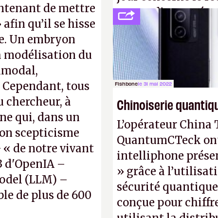
intenant de mettre
ne pas dire un rés
 afin qu’il se hisse
interactif (avec l’o
ne. Un embryon
(
http://cpc.cx/AH4
la modélisation du
Nature)
imodal,
. Cependant, tous
Fishbone
le 31 mai 2022
 chercheur, à
Chinoiserie quantiq
ene qui, dans un
L’opérateur China 
son scepticisme
QuantumCTeck ont d
« de notre vivant
intelliphone prés
-3 d'OpenIA –
» grâce à l’utilisa
odel (LLM) –
sécurité quantique
ble de plus de 600
conçue pour chiffr