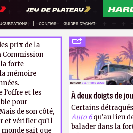
HAR
JEU DE PLATEAU
UCUBRATIONS
CONFIGS
GUIDES D'ACHAT
es prix de la
m Commission
la forte
 la mémoire
nnées.
ackboo
le 27 mars 2025
l’offre et les
À deux doigts de jou
ible pour
Certains détraqué
Mais de son côté,
Auto 6
qu'au lieu d
 et vérifier qu’il
balader dans la forê
le monde sait que