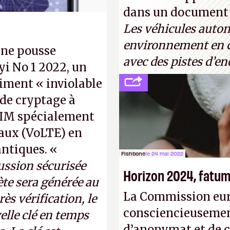
« encore loin » de 
dans un document d
Turing. (Crédit pho
Les véhicules auto
environnement en co
une pousse
avec des pistes d’en
i No 1 2022, un
iment « inviolable
 de cryptage à
 SIM spécialement
caux (VoLTE) en
antiques. «
Fishbone
le 24 mai 2022
cussion sécurisée
Horizon 2024, fatum 
ète sera générée au
La Commission eur
ès vérification, le
consciencieusement 
lle clé en temps
d’anonymat et de c