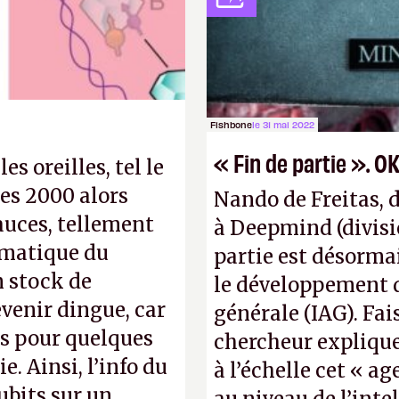
après le World Wide
Pexels / Pixabay)
Fishbone
le 31 mai 2022
« Fin de partie ». OK
s oreilles, tel le
es 2000 alors
Nando de Freitas, 
auces, tellement
à Deepmind (divisi
rmatique du
partie est désorma
n stock de
le développement d’
venir dingue, car
générale (IAG). Fai
s pour quelques
chercheur explique
. Ainsi, l’info du
à l’échelle cet « ag
ubits sur un