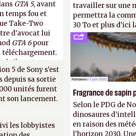
ans
GTA 5
, avant
travailler sur une 
un temps fou et
permettra la comme
sque Take-Two
30 To et plus d’ici l
tre d'avocat lui
 mod
GTA 6
pour
u téléchargement.
s bribes sur
cette
ion 5 de Sony s’est
 depuis sa sortie
Fishbone
le 7 juin 2022
000 unités furent
Fragrance de sapin p
nt son lancement.
Selon le PDG de N
dinosaures d’intel
en raison des mété
vi les lobbyistes
l’horizon 2030. Un
aration des