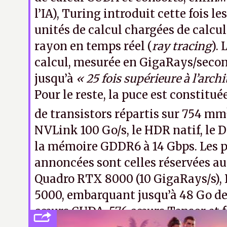
l’IA), Turing introduit cette fois le
unités de calcul chargées de calcul
rayon en temps réel (
ray tracing
). 
calcul, mesurée en GigaRays/secon
jusqu’à
« 25 fois supérieure à l’arch
Pour le reste, la puce est constitué
de transistors répartis sur 754 mm
NVLink 100 Go/s, le HDR natif, le 
la mémoire GDDR6 à 14 Gbps. Les 
annoncées sont celles réservées au 
Quadro RTX 8000 (10 GigaRays/s),
5000, embarquant jusqu’à 48 Go d
cœurs CUDA, 576 cœurs Tensor et f