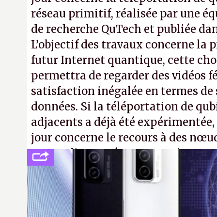
réseau primitif, réalisée par une éq
de recherche QuTech et publiée da
L’objectif des travaux concerne la 
futur Internet quantique, cette ch
permettra de regarder des vidéos f
satisfaction inégalée en termes de
données. Si la téléportation de qub
adjacents a déjà été expérimentée,
jour concerne le recours à des nœu
ne pas dire un réseau quantique m
interactif (avec l’option Péritel).
(
http://cpc.cx/AH432N4
- Crédit ph
Nature)