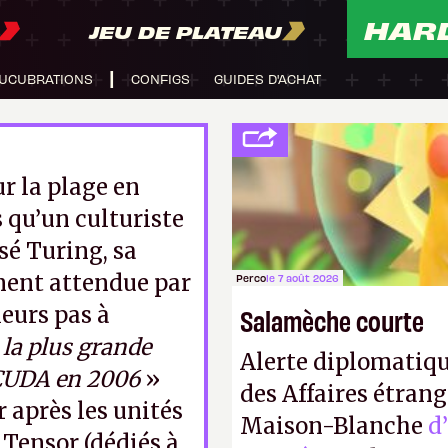
HAR
JEU DE PLATEAU
UCUBRATIONS
CONFIGS
GUIDES D'ACHAT
r la plage en
 qu’un culturiste
sé Turing, sa
ment attendue par
Perco
le 7 août 2026
leurs pas à
Salamèche courte
«
la plus grande
Alerte diplomatiqu
 CUDA en 2006
»
des Affaires étrang
r après les unités
Maison-Blanche
d
 Tensor (dédiés à