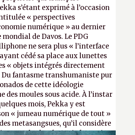
Pekka s’étant exprimé à l’occasion
ntitulée « perspectives
économie numérique » au dernier
mondial de Davos. Le PDG
lliphone ne sera plus « l’interface
 ayant cédé sa place aux lunettes
es « objets intégrés directement
». Du fantasme transhumaniste pur
cionados de cette idéologie
 des moules sous acide. À l’instar
quelques mois, Pekka y est
son « jumeau numérique de tout »
 des metasangsues, qu’il considère
ine grande plateforme informatique