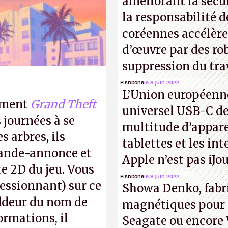
’est dans l’autre
améliorant la sécu
la responsabilité d
coréennes accélèr
d’œuvre par des ro
suppression du tra
Fishbone
le 8 juin 2022
L’Union européenne
lement
Grand Theft
universel USB-C de
 journées à se
multitude d’appare
s arbres, ils
tablettes et les in
bande-annonce et
Apple n’est pas iJo
te 2D du jeu. Vous
Fishbone
le 8 juin 2022
ressionnant) sur ce
Showa Denko, fabr
ddeur du nom de
magnétiques pour l
ormations, il
Seagate ou encore 