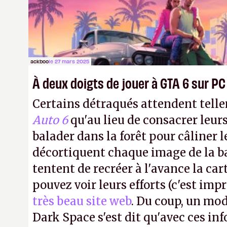
à 10 000 dollars. Pour les joueurs, c
dépêche…
ackboo
le 27 mars 2025
À deux doigts de jouer à GTA 6 sur PC
Certains détraqués attendent tel
Auto 6
qu'au lieu de consacrer leurs
balader dans la forêt pour câliner le
décortiquent chaque image de la 
tentent de recréer à l'avance la car
pouvez voir leurs efforts (c'est imp
très beau site web
. Du coup, un mo
Dark Space s'est dit qu'avec ces inf