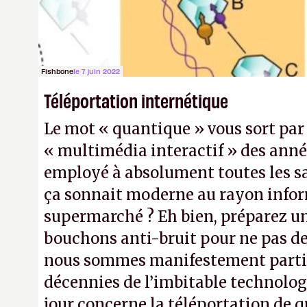
Fishbone
le 7 juin 2022
Téléportation internétique
Le mot « quantique » vous sort par le
« multimédia interactif » des anné
employé à absolument toutes les s
ça sonnait moderne au rayon info
supermarché ? Eh bien, préparez u
bouchons anti-bruit pour ne pas de
nous sommes manifestement parti
décennies de l’imbitable technologie
jour concerne la téléportation de q