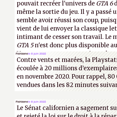
pouvait recréer l'univers de
GTA 6
d
même la sortie du jeu. Il y a passé 
semble avoir réussi son coup, pui
vient de lui envoyer la classique let
intimant de cesser son travail. Le
GTA 5
n'est donc plus disponible a
Vous pouvez encore en voir quelque
Fishbone
le 8 juin 2022
Contre vents et marées, la Playstat
vidéo YouTube
.
A.
écoulée à 20 millions d’exemplaires
en novembre 2020. Pour rappel, 80 
vendues dans les 82 minutes suiva
Fishbone
le 8 juin 2022
Le Sénat californien a sagement sui
et rejeté la loi sur le droit à la rép