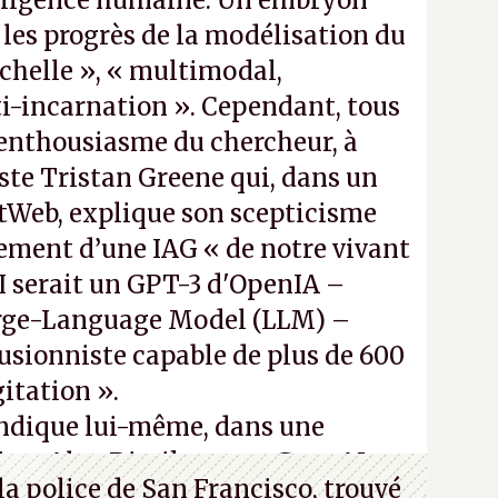
elligence humaine. Un embryon
 les progrès de la modélisation du
chelle », « multimodal,
i-incarnation ». Cependant, tous
’enthousiasme du chercheur, à
iste Tristan Greene qui, dans un
tWeb, explique son scepticisme
ment d’une IAG « de notre vivant
AI serait un GPT-3 d'OpenIA –
rge-Language Model (LLM) –
lusionniste capable de plus de 600
itation ».
indique lui-même, dans une
iste Alex Dimikas, que Gato AI est
a police de San Francisco, trouvé