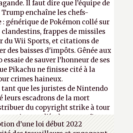
gande. Il faut dire que l’équipe de
Trump enchaîne les chefs-
 : générique de Pokémon collé sur
 clandestins, frappes de missiles
 du Wii Sports, et citations de
ier des baisses d'impôts. Gênée aux
 essaie de sauver l’honneur de ses
e Pikachu ne finisse cité à la
our crimes haineux.
ant que les juristes de Nintendo
é leurs escadrons de la mort
stribuer du copyright strike à tour
m continuera d'étaler sa confiture
ption d’une loi début 2022
vos souvenirs d'enfance.
P.