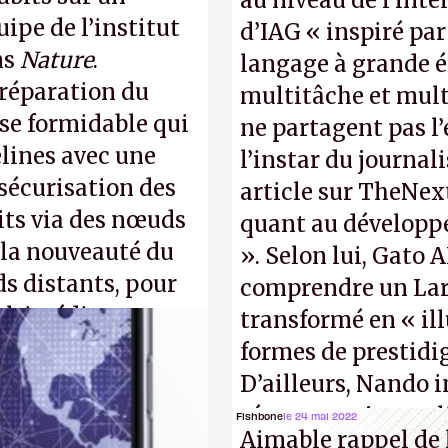
au niveau de l’int
uipe de l’institut
d’IAG « inspiré par
ns
Nature
.
langage à grande é
préparation du
multitâche et mult
ose formidable qui
ne partagent pas l
élines avec une
l’instar du journal
 sécurisation des
article sur TheNex
its via des nœuds
quant au développe
 la nouveauté du
». Selon lui, Gato 
ds distants, pour
comprendre un La
ultimédia
transformé en « il
formes de prestidig
oto : QuTech /
D’ailleurs, Nando 
réponse au journal
Fishbone
le 24 mai 2022
Aimable rappel de l