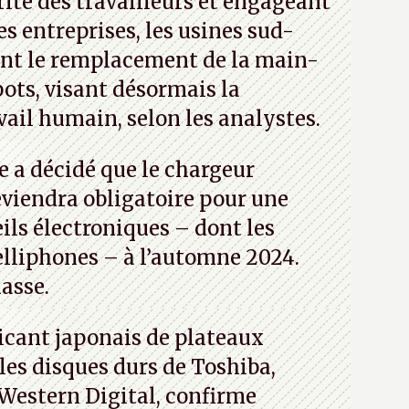
rité des travailleurs et engageant
es entreprises, les usines sud-
ent le remplacement de la main-
bots, visant désormais la
vail humain, selon les analystes.
 a décidé que le chargeur
viendra obligatoire pour une
ils électroniques – dont les
telliphones – à l’automne 2024.
uasse.
icant japonais de plateaux
es disques durs de Toshiba,
Western Digital, confirme