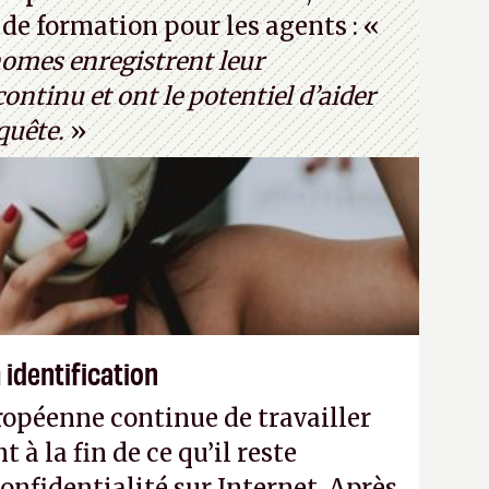
prétendre réussir le célèbre test de
e formation pour les agents : «
to : Pexels - Arthur Brognoli)
nomes enregistrent leur
ntinu et ont le potentiel d’aider
quête.
»
identification
opéenne continue de travailler
à la fin de ce qu’il reste
onfidentialité sur Internet. Après