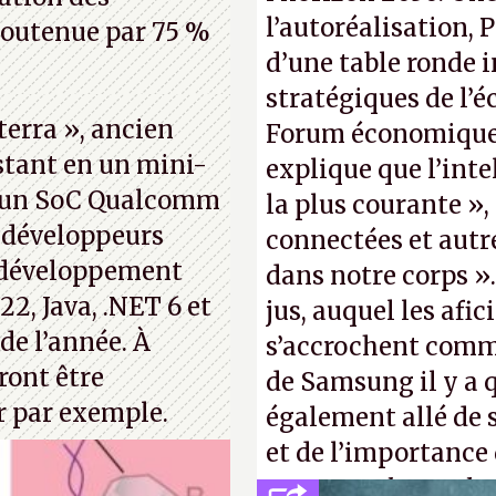
l’autoréalisation, 
soutenue par 75 %
d’une table ronde i
stratégiques de l’
terra », ancien
Forum économique 
stant en un mini-
explique que l’inte
r un SoC Qualcomm
la plus courante »,
 développeurs
connectées et autr
e développement
dans notre corps 
22, Java, .NET 6 et
jus, auquel les afi
de l’année. À
s’accrochent comme
ront être
de Samsung il y a 
r par exemple.
également allé de 
et de l’importance
comme «
la procha