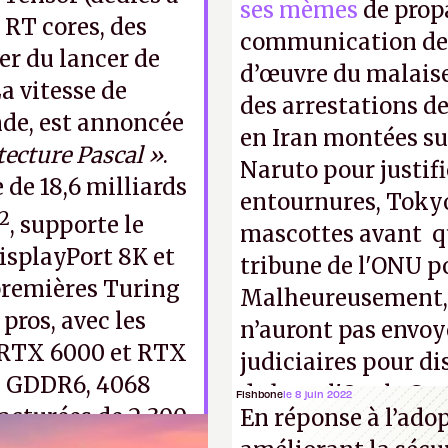
ses mèmes
de propa
s RT cores, des
communication de 
er du lancer de
d’œuvre du malaise
La vitesse de
des arrestations de
de, est annoncée
en Iran montées sur
itecture Pascal »
.
Naruto pour justif
e de 18,6 milliards
entournures, Tokyo
2
, supporte le
mascottes avant qu
DisplayPort 8K et
tribune de l'ONU p
premières Turing
Malheureusement, t
pros, avec les
n’auront pas envoy
 RTX 6000 et RTX
judiciaires pour di
e GDDR6, 4068
de bras, l'Oncle Sa
Fishbone
le 8 juin 2022
acturées de 2 300
En réponse à l’ado
intellectuelle sur 