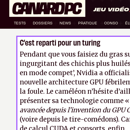
JEU VIDÉO
TESTS
DOSSIERS
NEWS
PRATIQUE
CONSO
ÉL
C’est reparti pour un turing
Pendant que vous faisiez du gras su
ingurgitant des chichis plus huilés
en mode compet’, Nvidia a officiali
nouvelle architecture GPU fébrile
la foule. Le caméléon n’hésite d’ail
présenter sa technologie comme 
avancée depuis l’invention du GPU
(voire depuis le tire-comédons). Ca
de calcul CUDA et consorts, enfin…