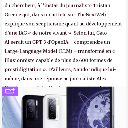
du chercheur, à l’instar du journaliste Tristan
Greene qui, dans un article sur TheNextWeb,
explique son scepticisme quant au développement
d’une IAG « de notre vivant ». Selon lui, Gato
AI serait un GPT-3 d'OpenIA – comprendre un
Large-Language Model (LLM) – transformé en «
illusionniste capable de plus de 600 formes de
prestidigitation ». D’ailleurs, Nando indique lui-
même, dans une réponse au journaliste Alex
Dimikas, que Gato AI est « encore loin » de
prétendre réussir le célèbre test de Turing. (Crédit
photo : Pexels - Arthur Brognoli)