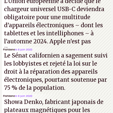
L’Union européenne a décidé que le
chargeur universel USB-C deviendra
obligatoire pour une multitude
d’appareils électroniques – dont les
tablettes et les intelliphones – à
l’automne 2024. Apple n’est pas
iJouasse.
Fishbone
le 8 juin 2022
Le Sénat californien a sagement suivi
les lobbyistes et rejeté la loi sur le
droit à la réparation des appareils
électroniques, pourtant soutenue par
75 % de la population.
Fishbone
le 8 juin 2022
Showa Denko, fabricant japonais de
plateaux magnétiques pour les