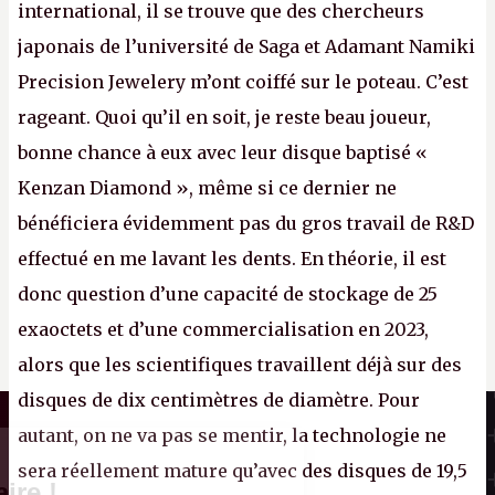
international, il se trouve que des chercheurs
japonais de l’université de Saga et Adamant Namiki
Precision Jewelery m’ont coiffé sur le poteau. C’est
rageant. Quoi qu’il en soit, je reste beau joueur,
bonne chance à eux avec leur disque baptisé «
Kenzan Diamond », même si ce dernier ne
bénéficiera évidemment pas du gros travail de R&D
effectué en me lavant les dents. En théorie, il est
donc question d’une capacité de stockage de 25
exaoctets et d’une commercialisation en 2023,
alors que les scientifiques travaillent déjà sur des
disques de dix centimètres de diamètre. Pour
Il n'y a pas de
Canard PC
Cookie à se faire !
autant, on ne va pas se mentir, la technologie ne
Kiosque numérique
Ce site n'a recours à aucun tracker
sera réellement mature qu’avec des disques de 19,5
Boutique
externe, ne partage avec personne ses