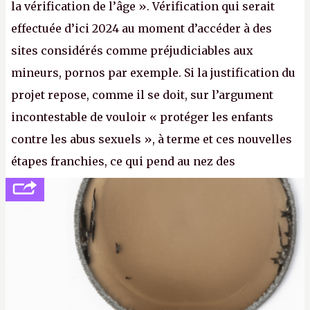
la vérification de l’âge ». Vérification qui serait
effectuée d’ici 2024 au moment d’accéder à des
sites considérés comme préjudiciables aux
mineurs, pornos par exemple. Si la justification du
projet repose, comme il se doit, sur l’argument
incontestable de vouloir « protéger les enfants
contre les abus sexuels », à terme et ces nouvelles
étapes franchies, ce qui pend au nez des
internautes est à n'en point douter la mise en place
de l’identification obligatoire pour se connecter au
Net. (
http://cpc.cx/AH432N1
- Crédit photo : Pexels -
lilartsy)