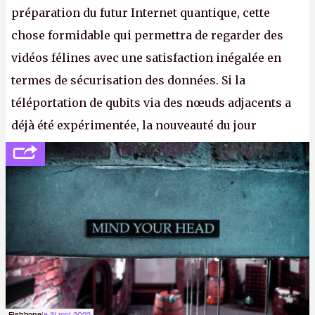
préparation du futur Internet quantique, cette
chose formidable qui permettra de regarder des
vidéos félines avec une satisfaction inégalée en
termes de sécurisation des données. Si la
téléportation de qubits via des nœuds adjacents a
déjà été expérimentée, la nouveauté du jour
concerne le recours à des nœuds distants, pour ne
pas dire un réseau quantique multimédia interactif
(avec l’option Péritel). (
http://cpc.cx/AH432N4
-
Crédit photo : QuTech / Nature)
Fishbone
le 31 mai 2022