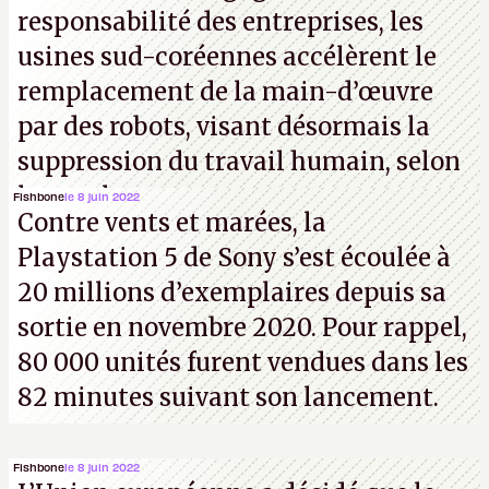
responsabilité des entreprises, les
usines sud-coréennes accélèrent le
remplacement de la main-d’œuvre
par des robots, visant désormais la
suppression du travail humain, selon
les analystes.
Fishbone
le 8 juin 2022
Contre vents et marées, la
Playstation 5 de Sony s’est écoulée à
20 millions d’exemplaires depuis sa
sortie en novembre 2020. Pour rappel,
80 000 unités furent vendues dans les
82 minutes suivant son lancement.
Fishbone
le 8 juin 2022