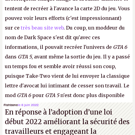
tentent de recréer à l'avance la carte 2D du jeu. Vous
pouvez voir leurs efforts (c'est impressionnant)
sur ce
très beau site web
. Du coup, un moddeur du
nom de Dark Space s'est dit qu'avec ces
informations, il pouvait recréer l'univers de
GTA 6
dans
GTA 5
, avant même la sortie du jeu. Il y a passé
un temps fou et semble avoir réussi son coup,
puisque Take-Two vient de lui envoyer la classique
lettre d'avocat lui intimant de cesser son travail. Le
mod
GTA 6
pour
GTA 5
n'est donc plus disponible
au téléchargement. Vous pouvez encore en voir
Fishbone
le 8 juin 2022
En réponse à l’adoption d’une loi
quelques bribes sur
cette vidéo YouTube
.
A.
début 2022 améliorant la sécurité des
travailleurs et engageant la