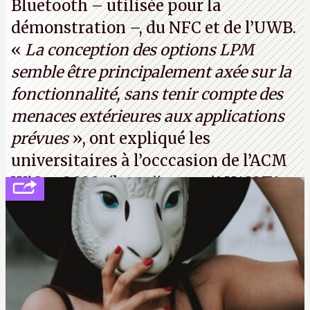
Bluetooth – utilisée pour la
démonstration –, du NFC et de l’UWB.
«
La conception des options LPM
semble être principalement axée sur la
fonctionnalité, sans tenir compte des
menaces extérieures aux applications
prévues
», ont expliqué les
universitaires à l’occcasion de l’ACM
WiSec 2022. (
http://cpc.cx/AH432T1
(PDF) - Crédit photo : Pexels - Tyler
Lastovich)