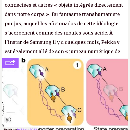
connectées et autres « objets intégrés directement
dans notre corps ». Du fantasme transhumaniste
pur jus, auquel les aficionados de cette idéologie
s’accrochent comme des moules sous acide. À
l’instar de Samsung il y a quelques mois, Pekka y
est également allé de son « jumeau numérique de
tout » et de l’importance des metasangsues, qu’il
considère comme «
la prochaine grande plateforme
informatique après le World Wide Web et le mobile
».
(Crédit photo : Pexels / Pixabay)
Fishbone
le 7 juin 2022