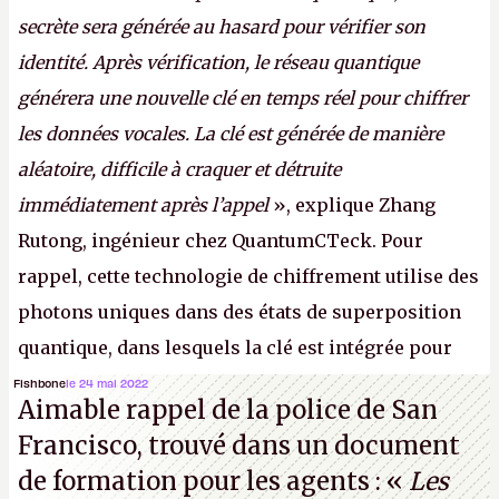
secrète sera générée au hasard pour vérifier son
identité. Après vérification, le réseau quantique
générera une nouvelle clé en temps réel pour chiffrer
les données vocales. La clé est générée de manière
aléatoire, difficile à craquer et détruite
immédiatement après l’appel
», explique Zhang
Rutong, ingénieur chez QuantumCTeck. Pour
rappel, cette technologie de chiffrement utilise des
photons uniques dans des états de superposition
quantique, dans lesquels la clé est intégrée pour
garantir une sécurité inconditionnelle entre des
Fishbone
le 24 mai 2022
Aimable rappel de la police de San
parties distantes. Vous ne comprenez rien ? C’est
Francisco, trouvé dans un document
normal, ça fait toujours ça avec le quantique.
de formation pour les agents : «
Les
(Crédit photo : China Telecom)