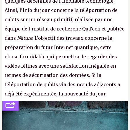
quelques décennies de l’imbitable technologie.
Ainsi, l’info du jour concerne la téléportation de
qubits sur un réseau primitif, réalisée par une
équipe de l’institut de recherche QuTech et publiée
dans
Nature
. L’objectif des travaux concerne la
préparation du futur Internet quantique, cette
chose formidable qui permettra de regarder des
vidéos félines avec une satisfaction inégalée en
termes de sécurisation des données. Si la
téléportation de qubits via des nœuds adjacents a
déjà été expérimentée, la nouveauté du jour
concerne le recours à des nœuds distants, pour ne
pas dire un réseau quantique multimédia interactif
(avec l’option Péritel). (
http://cpc.cx/AH432N4
-