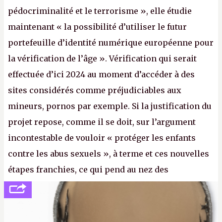
pédocriminalité et le terrorisme », elle étudie
maintenant « la possibilité d’utiliser le futur
portefeuille d’identité numérique européenne pour
la vérification de l’âge ». Vérification qui serait
effectuée d’ici 2024 au moment d’accéder à des
sites considérés comme préjudiciables aux
mineurs, pornos par exemple. Si la justification du
projet repose, comme il se doit, sur l’argument
incontestable de vouloir « protéger les enfants
contre les abus sexuels », à terme et ces nouvelles
étapes franchies, ce qui pend au nez des
internautes est à n'en point douter la mise en place
de l’identification obligatoire pour se connecter au
Net. (
http://cpc.cx/AH432N1
- Crédit photo : Pexels -