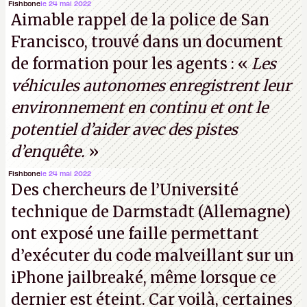
garantir une sécurité inconditionnelle entre des
Fishbone
le 24 mai 2022
Aimable rappel de la police de San
parties distantes. Vous ne comprenez rien ? C’est
Francisco, trouvé dans un document
normal, ça fait toujours ça avec le quantique.
de formation pour les agents : «
Les
(Crédit photo : China Telecom)
véhicules autonomes enregistrent leur
environnement en continu et ont le
potentiel d’aider avec des pistes
d’enquête.
»
Fishbone
le 24 mai 2022
Des chercheurs de l’Université
technique de Darmstadt (Allemagne)
ont exposé une faille permettant
d’exécuter du code malveillant sur un
iPhone jailbreaké, même lorsque ce
dernier est éteint. Car voilà, certaines