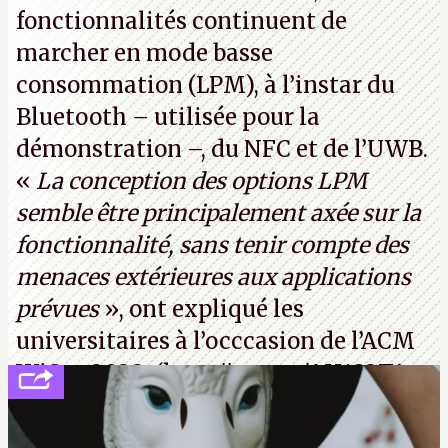
fonctionnalités continuent de
marcher en mode basse
consommation (LPM), à l’instar du
Bluetooth – utilisée pour la
démonstration –, du NFC et de l’UWB.
«
La conception des options LPM
semble être principalement axée sur la
fonctionnalité, sans tenir compte des
menaces extérieures aux applications
prévues
», ont expliqué les
universitaires à l’occcasion de l’ACM
WiSec 2022. (
http://cpc.cx/AH432T1
(PDF) - Crédit photo : Pexels - Tyler
Lastovich)