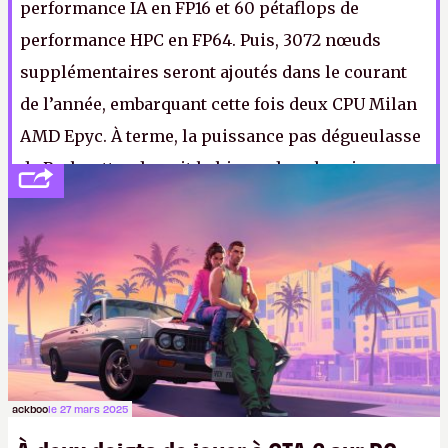
performance IA en FP16 et 60 pétaflops de
performance HPC en FP64. Puis, 3072 nœuds
supplémentaires seront ajoutés dans le courant
de l’année, embarquant cette fois deux CPU Milan
AMD Epyc. À terme, la puissance pas dégueulasse
de Perlmutter devrait le hisser dans les cinq
premiers du classement Top 500 des
supercalculateurs de l'univers connu de l'espace
cosmologique.
ackboo
le 27 mars 2025