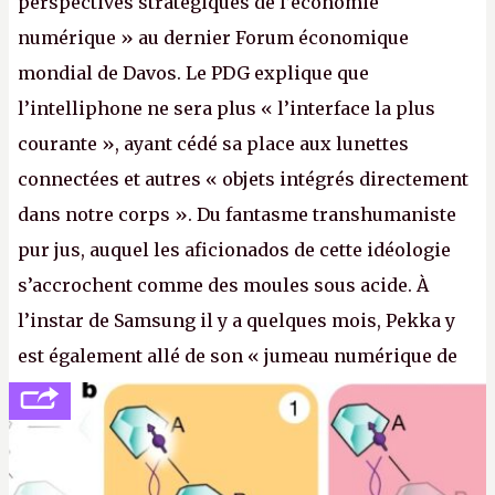
perspectives stratégiques de l’économie
numérique » au dernier Forum économique
mondial de Davos. Le PDG explique que
l’intelliphone ne sera plus « l’interface la plus
courante », ayant cédé sa place aux lunettes
connectées et autres « objets intégrés directement
dans notre corps ». Du fantasme transhumaniste
pur jus, auquel les aficionados de cette idéologie
s’accrochent comme des moules sous acide. À
l’instar de Samsung il y a quelques mois, Pekka y
est également allé de son « jumeau numérique de
tout » et de l’importance des metasangsues, qu’il
considère comme «
la prochaine grande plateforme
informatique après le World Wide Web et le mobile
».