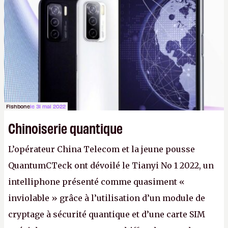
Dimikas, que Gato AI est « encore loin » de
prétendre réussir le célèbre test de Turing. (Crédit
photo : Pexels - Arthur Brognoli)
Fishbone
le 31 mai 2022
Chinoiserie quantique
L’opérateur China Telecom et la jeune pousse
QuantumCTeck ont dévoilé le Tianyi No 1 2022, un
intelliphone présenté comme quasiment «
inviolable » grâce à l’utilisation d’un module de
cryptage à sécurité quantique et d’une carte SIM