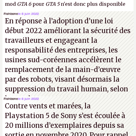
mod
GTA 6
pour
GTA 5
n'est donc plus disponible
au téléchargement. Vous pouvez encore en voir
Fishbone
le 8 juin 2022
En réponse à l’adoption d’une loi
quelques bribes sur
cette vidéo YouTube
.
A.
début 2022 améliorant la sécurité des
travailleurs et engageant la
responsabilité des entreprises, les
usines sud-coréennes accélèrent le
remplacement de la main-d’œuvre
par des robots, visant désormais la
suppression du travail humain, selon
les analystes.
Fishbone
le 8 juin 2022
Contre vents et marées, la
Playstation 5 de Sony s’est écoulée à
20 millions d’exemplaires depuis sa
sortie en novembre 2020. Pour rappel,