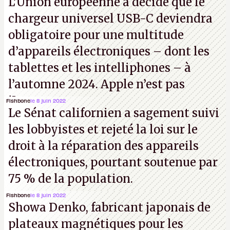
L’Union européenne a décidé que le
chargeur universel USB-C deviendra
obligatoire pour une multitude
d’appareils électroniques – dont les
tablettes et les intelliphones – à
l’automne 2024. Apple n’est pas
iJouasse.
Fishbone
le 8 juin 2022
Le Sénat californien a sagement suivi
les lobbyistes et rejeté la loi sur le
droit à la réparation des appareils
électroniques, pourtant soutenue par
75 % de la population.
Fishbone
le 8 juin 2022
Showa Denko, fabricant japonais de
plateaux magnétiques pour les