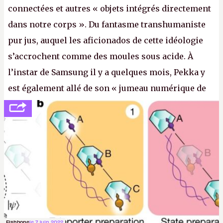
connectées et autres « objets intégrés directement
dans notre corps ». Du fantasme transhumaniste
pur jus, auquel les aficionados de cette idéologie
s’accrochent comme des moules sous acide. À
l’instar de Samsung il y a quelques mois, Pekka y
est également allé de son « jumeau numérique de
tout » et de l’importance des metasangsues, qu’il
considère comme «
la prochaine grande plateforme
informatique après le World Wide Web et le mobile
».
(Crédit photo : Pexels / Pixabay)
Fishbone
le 7 juin 2022