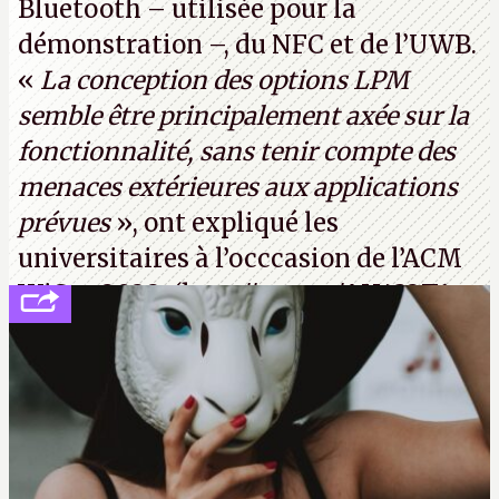
Bluetooth – utilisée pour la
démonstration –, du NFC et de l’UWB.
«
La conception des options LPM
semble être principalement axée sur la
fonctionnalité, sans tenir compte des
menaces extérieures aux applications
prévues
», ont expliqué les
universitaires à l’occcasion de l’ACM
WiSec 2022. (
http://cpc.cx/AH432T1
(PDF) - Crédit photo : Pexels - Tyler
Lastovich)