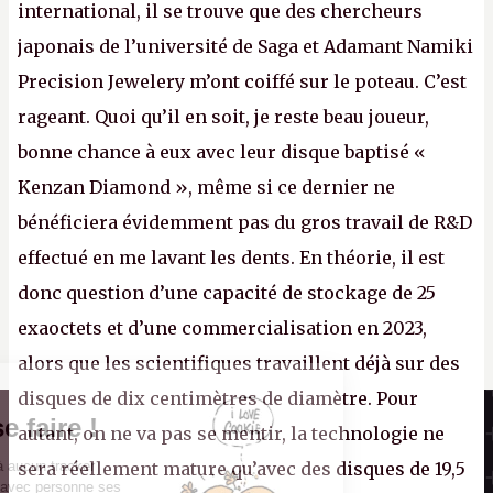
international, il se trouve que des chercheurs
japonais de l’université de Saga et Adamant Namiki
Precision Jewelery m’ont coiffé sur le poteau. C’est
rageant. Quoi qu’il en soit, je reste beau joueur,
bonne chance à eux avec leur disque baptisé «
Kenzan Diamond », même si ce dernier ne
bénéficiera évidemment pas du gros travail de R&D
effectué en me lavant les dents. En théorie, il est
donc question d’une capacité de stockage de 25
exaoctets et d’une commercialisation en 2023,
alors que les scientifiques travaillent déjà sur des
disques de dix centimètres de diamètre. Pour
Il n'y a pas de
Canard PC
Cookie à se faire !
autant, on ne va pas se mentir, la technologie ne
Kiosque numérique
Ce site n'a recours à aucun tracker
sera réellement mature qu’avec des disques de 19,5
Boutique
externe, ne partage avec personne ses