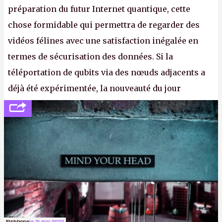
préparation du futur Internet quantique, cette
chose formidable qui permettra de regarder des
vidéos félines avec une satisfaction inégalée en
termes de sécurisation des données. Si la
téléportation de qubits via des nœuds adjacents a
déjà été expérimentée, la nouveauté du jour
concerne le recours à des nœuds distants, pour ne
pas dire un réseau quantique multimédia interactif
(avec l’option Péritel). (
http://cpc.cx/AH432N4
-
Crédit photo : QuTech / Nature)
Fishbone
le 31 mai 2022