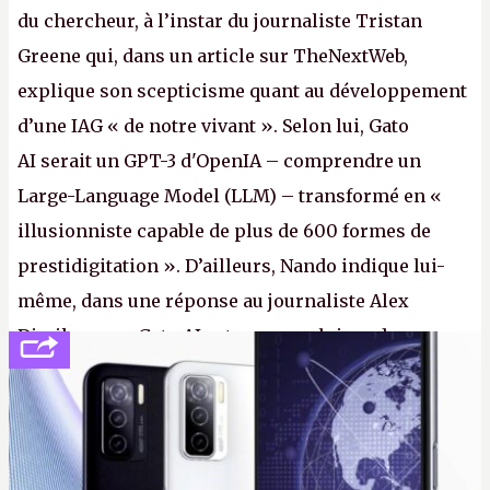
du chercheur, à l’instar du journaliste Tristan
Greene qui, dans un article sur TheNextWeb,
explique son scepticisme quant au développement
d’une IAG « de notre vivant ». Selon lui, Gato
AI serait un GPT-3 d'OpenIA – comprendre un
Large-Language Model (LLM) – transformé en «
illusionniste capable de plus de 600 formes de
prestidigitation ». D’ailleurs, Nando indique lui-
même, dans une réponse au journaliste Alex
Dimikas, que Gato AI est « encore loin » de
prétendre réussir le célèbre test de Turing. (Crédit
photo : Pexels - Arthur Brognoli)