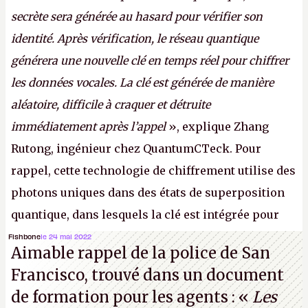
secrète sera générée au hasard pour vérifier son
identité. Après vérification, le réseau quantique
générera une nouvelle clé en temps réel pour chiffrer
les données vocales. La clé est générée de manière
aléatoire, difficile à craquer et détruite
immédiatement après l’appel
», explique Zhang
Rutong, ingénieur chez QuantumCTeck. Pour
rappel, cette technologie de chiffrement utilise des
photons uniques dans des états de superposition
quantique, dans lesquels la clé est intégrée pour
garantir une sécurité inconditionnelle entre des
Fishbone
le 24 mai 2022
Aimable rappel de la police de San
parties distantes. Vous ne comprenez rien ? C’est
Francisco, trouvé dans un document
normal, ça fait toujours ça avec le quantique.
de formation pour les agents : «
Les
(Crédit photo : China Telecom)