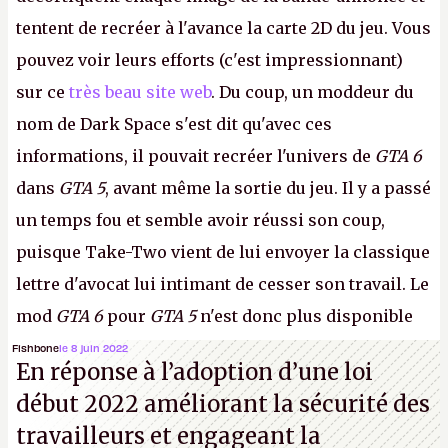
tentent de recréer à l'avance la carte 2D du jeu. Vous
pouvez voir leurs efforts (c'est impressionnant)
sur ce
très beau site web
. Du coup, un moddeur du
nom de Dark Space s'est dit qu'avec ces
informations, il pouvait recréer l'univers de
GTA 6
dans
GTA 5
, avant même la sortie du jeu. Il y a passé
un temps fou et semble avoir réussi son coup,
puisque Take-Two vient de lui envoyer la classique
lettre d'avocat lui intimant de cesser son travail. Le
mod
GTA 6
pour
GTA 5
n'est donc plus disponible
au téléchargement. Vous pouvez encore en voir
Fishbone
le 8 juin 2022
En réponse à l’adoption d’une loi
quelques bribes sur
cette vidéo YouTube
.
A.
début 2022 améliorant la sécurité des
travailleurs et engageant la