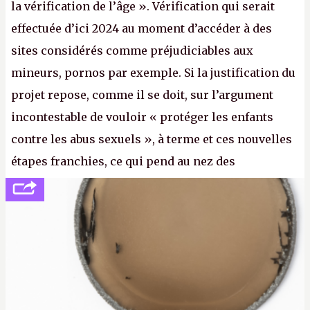
la vérification de l’âge ». Vérification qui serait
effectuée d’ici 2024 au moment d’accéder à des
sites considérés comme préjudiciables aux
mineurs, pornos par exemple. Si la justification du
projet repose, comme il se doit, sur l’argument
incontestable de vouloir « protéger les enfants
contre les abus sexuels », à terme et ces nouvelles
étapes franchies, ce qui pend au nez des
internautes est à n'en point douter la mise en place
de l’identification obligatoire pour se connecter au
Net. (
http://cpc.cx/AH432N1
- Crédit photo : Pexels -
lilartsy)