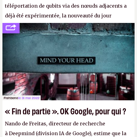
téléportation de qubits via des nœuds adjacents a
déjà été expérimentée, la nouveauté du jour
concerne le recours à des nœuds distants, pour ne
pas dire un réseau quantique multimédia interactif
(avec l’option Péritel). (
http://cpc.cx/AH432N4
-
Crédit photo : QuTech / Nature)
Fishbone
le 31 mai 2022
« Fin de partie ». OK Google, pour qui ?
Nando de Freitas, directeur de recherche
à Deepmind (division IA de Google), estime que la