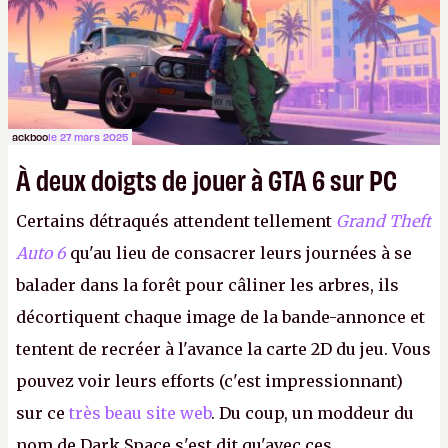
ackboo
le 27 mars 2025
À deux doigts de jouer à GTA 6 sur PC
Certains détraqués attendent tellement
Grand Theft
Auto 6
qu'au lieu de consacrer leurs journées à se
balader dans la forêt pour câliner les arbres, ils
décortiquent chaque image de la bande-annonce et
tentent de recréer à l'avance la carte 2D du jeu. Vous
pouvez voir leurs efforts (c'est impressionnant)
sur ce
très beau site web
. Du coup, un moddeur du
nom de Dark Space s'est dit qu'avec ces