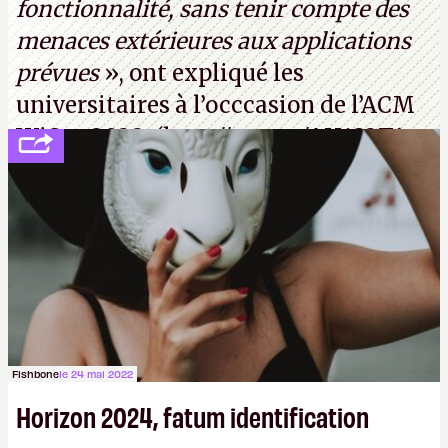
fonctionnalité, sans tenir compte des
menaces extérieures aux applications
prévues
», ont expliqué les
universitaires à l’occcasion de l’ACM
WiSec 2022. (
http://cpc.cx/AH432T1
(PDF) - Crédit photo : Pexels - Tyler
Lastovich)
Fishbone
le 24 mai 2022
Horizon 2024, fatum identification