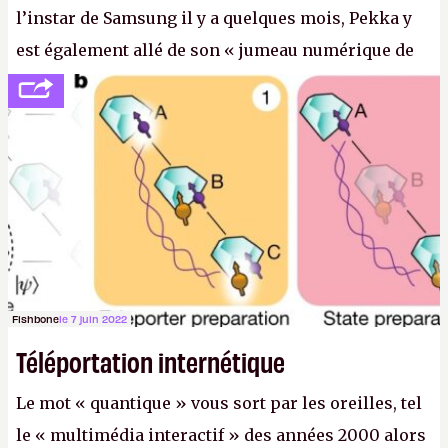
l’instar de Samsung il y a quelques mois, Pekka y
est également allé de son « jumeau numérique de
tout » et de l’importance des metasangsues, qu’il
considère comme «
la prochaine grande plateforme
informatique après le World Wide Web et le mobile
».
(Crédit photo : Pexels / Pixabay)
Fishbone
le 7 juin 2022
Téléportation internétique
Le mot « quantique » vous sort par les oreilles, tel
le « multimédia interactif » des années 2000 alors