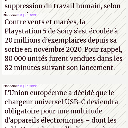
suppression du travail humain, selon
les analystes.
Fishbone
le 8 juin 2022
Contre vents et marées, la
Playstation 5 de Sony s’est écoulée à
20 millions d’exemplaires depuis sa
sortie en novembre 2020. Pour rappel,
80 000 unités furent vendues dans les
82 minutes suivant son lancement.
Fishbone
le 8 juin 2022
L’Union européenne a décidé que le
chargeur universel USB-C deviendra
obligatoire pour une multitude
d’appareils électroniques – dont les