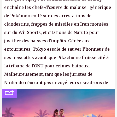
enchaîne les chefs-d’œuvre du malaise : générique
de Pokémon collé sur des arrestations de
clandestins, frappes de missiles en Iran montées
sur du Wii Sports, et citations de Naruto pour
justifier des baisses d'impôts. Gênée aux
entournures, Tokyo essaie de sauver l’honneur de
ses mascottes avant que Pikachu ne finisse cité à
la tribune de l'ONU pour crimes haineux.
Malheureusement, tant que les juristes de
Nintendo n’auront pas envoyé leurs escadrons de
la mort judiciaires pour distribuer du copyright
strike à tour de bras, l'Oncle Sam continuera
d'étaler sa confiture intellectuelle sur vos
souvenirs d'enfance.
P.