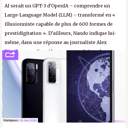
AI serait un GPT-3 d'OpenIA – comprendre un
Large-Language Model (LLM) – transformé en «
illusionniste capable de plus de 600 formes de
prestidigitation ». D’ailleurs, Nando indique lui-
même, dans une réponse au journaliste Alex
Dimikas, que Gato AI est « encore loin » de
prétendre réussir le célèbre test de Turing. (Crédit
photo : Pexels - Arthur Brognoli)
Fishbone
le 31 mai 2022