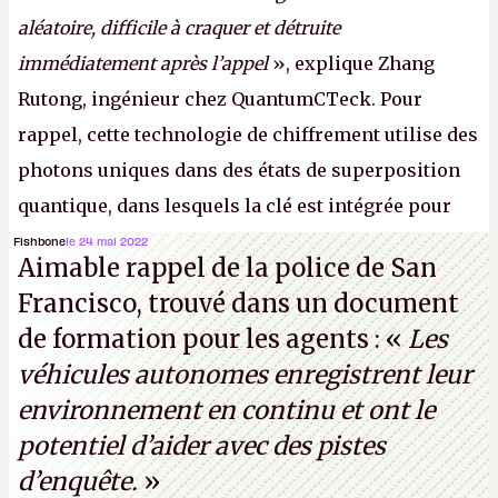
aléatoire, difficile à craquer et détruite
immédiatement après l’appel
», explique Zhang
Rutong, ingénieur chez QuantumCTeck. Pour
rappel, cette technologie de chiffrement utilise des
photons uniques dans des états de superposition
quantique, dans lesquels la clé est intégrée pour
garantir une sécurité inconditionnelle entre des
Fishbone
le 24 mai 2022
Aimable rappel de la police de San
parties distantes. Vous ne comprenez rien ? C’est
Francisco, trouvé dans un document
normal, ça fait toujours ça avec le quantique.
de formation pour les agents : «
Les
(Crédit photo : China Telecom)
véhicules autonomes enregistrent leur
environnement en continu et ont le
potentiel d’aider avec des pistes
d’enquête.
»