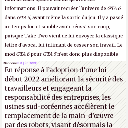
informations, il pouvait recréer l'univers de
GTA 6
dans
GTA 5
, avant même la sortie du jeu. Il y a passé
un temps fou et semble avoir réussi son coup,
puisque Take-Two vient de lui envoyer la classique
lettre d'avocat lui intimant de cesser son travail. Le
mod
GTA 6
pour
GTA 5
n'est donc plus disponible
au téléchargement. Vous pouvez encore en voir
Fishbone
le 8 juin 2022
En réponse à l’adoption d’une loi
quelques bribes sur
cette vidéo YouTube
.
A.
début 2022 améliorant la sécurité des
travailleurs et engageant la
responsabilité des entreprises, les
usines sud-coréennes accélèrent le
remplacement de la main-d’œuvre
par des robots, visant désormais la