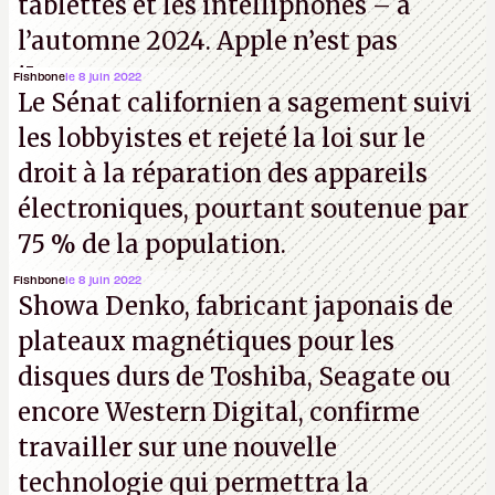
tablettes et les intelliphones – à
l’automne 2024. Apple n’est pas
iJouasse.
Fishbone
le 8 juin 2022
Le Sénat californien a sagement suivi
les lobbyistes et rejeté la loi sur le
droit à la réparation des appareils
électroniques, pourtant soutenue par
75 % de la population.
Fishbone
le 8 juin 2022
Showa Denko, fabricant japonais de
plateaux magnétiques pour les
disques durs de Toshiba, Seagate ou
encore Western Digital, confirme
travailler sur une nouvelle
technologie qui permettra la