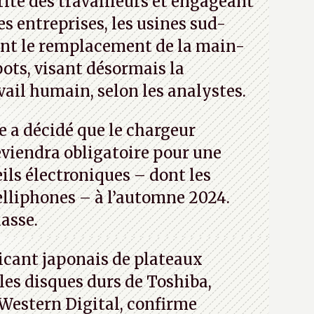
rité des travailleurs et engageant
es entreprises, les usines sud-
ent le remplacement de la main-
bots, visant désormais la
vail humain, selon les analystes.
 a décidé que le chargeur
viendra obligatoire pour une
ils électroniques – dont les
telliphones – à l’automne 2024.
uasse.
icant japonais de plateaux
es disques durs de Toshiba,
Western Digital, confirme