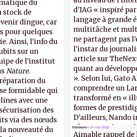
au niveau de l’int
rmatique du
d’IAG « inspiré par
n stock de
langage à grande é
venir dingue, car
multitâche et mult
s pour quelques
ne partagent pas l
. Ainsi, l’info du
l’instar du journal
ubits sur un
article sur TheNex
uipe de l’institut
quant au développe
ns
Nature
.
». Selon lui, Gato 
préparation du
comprendre un La
ose formidable qui
transformé en « il
élines avec une
formes de prestidig
 sécurisation des
D’ailleurs, Nando 
its via des nœuds
réponse au journal
Fishbone
le 24 mai 2022
 la nouveauté du
Aimable rappel de l