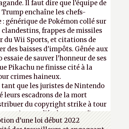
gande. Il faut dire que l’équipe de
Trump enchaîne les chefs-
 : générique de Pokémon collé sur
 clandestins, frappes de missiles
 du Wii Sports, et citations de
ier des baisses d'impôts. Gênée aux
 essaie de sauver l’honneur de ses
e Pikachu ne finisse cité à la
our crimes haineux.
ant que les juristes de Nintendo
é leurs escadrons de la mort
stribuer du copyright strike à tour
m continuera d'étaler sa confiture
ption d’une loi début 2022
vos souvenirs d'enfance.
P.