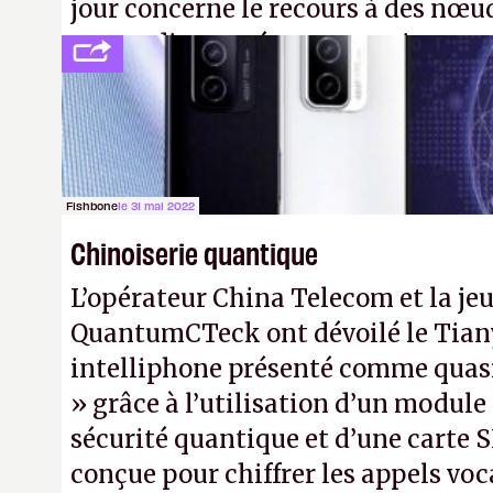
jour concerne le recours à des nœu
ne pas dire un réseau quantique m
interactif (avec l’option Péritel).
(
http://cpc.cx/AH432N4
- Crédit ph
Nature)
Fishbone
le 31 mai 2022
Chinoiserie quantique
L’opérateur China Telecom et la je
QuantumCTeck ont dévoilé le Tiany
intelliphone présenté comme quas
» grâce à l’utilisation d’un module
sécurité quantique et d’une carte
conçue pour chiffrer les appels vo