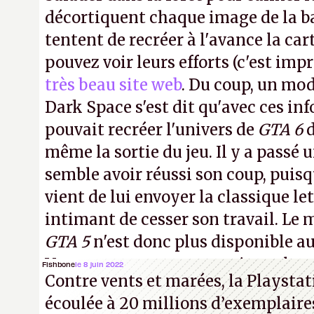
décortiquent chaque image de la 
tentent de recréer à l'avance la car
pouvez voir leurs efforts (c'est imp
très beau site web
. Du coup, un mo
Dark Space s'est dit qu'avec ces inf
pouvait recréer l'univers de
GTA 6
d
même la sortie du jeu. Il y a passé 
semble avoir réussi son coup, pui
vient de lui envoyer la classique let
intimant de cesser son travail. Le
GTA 5
n'est donc plus disponible a
Vous pouvez encore en voir quelque
Fishbone
le 8 juin 2022
Contre vents et marées, la Playstat
vidéo YouTube
.
A.
écoulée à 20 millions d’exemplaires