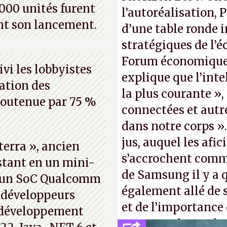
000 unités furent
l’autoréalisation, 
nt son lancement.
d’une table ronde i
stratégiques de l’
Forum économique 
vi les lobbyistes
explique que l’inte
aration des
la plus courante »,
soutenue par 75 %
connectées et autr
dans notre corps 
jus, auquel les afi
terra », ancien
s’accrochent comme
stant en un mini-
de Samsung il y a 
r un SoC Qualcomm
également allé de 
 développeurs
et de l’importance
e développement
comme «
la procha