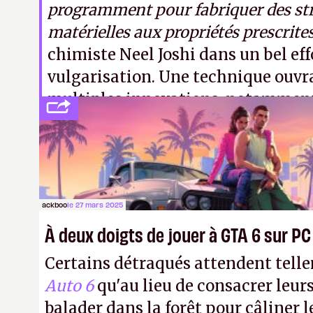
programment pour fabriquer des st
matérielles aux propriétés prescrite
chimiste Neel Joshi dans un bel eff
vulgarisation. Une technique ouvra
multiples innovations, notammen
vivants anticancéreux ou encore 
toxine BPA. (Crédit photo : Pexels 
Miroshnichenko)
ackboo
le 27 mars 2025
À deux doigts de jouer à GTA 6 sur PC
Certains détraqués attendent tel
Auto 6
qu'au lieu de consacrer leurs
balader dans la forêt pour câliner le