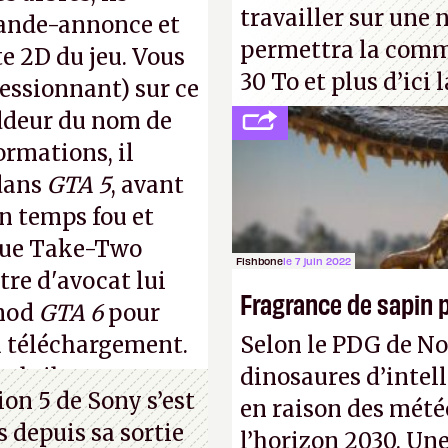
travailler sur une 
bande-annonce et
permettra la comme
te 2D du jeu. Vous
30 To et plus d’ici l
ressionnant) sur ce
ddeur du nom de
ormations, il
ans
GTA 5
, avant
un temps fou et
sque Take-Two
Fishbone
le 7 juin 2022
tre d'avocat lui
Fragrance de sapin p
 mod
GTA 6
pour
u téléchargement.
Selon le PDG de N
s bribes sur
cette
dinosaures d’intel
ion 5 de Sony s’est
en raison des mété
 depuis sa sortie
l’horizon 2030. Un