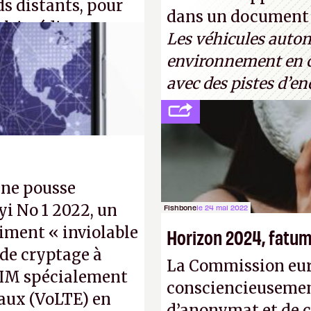
« encore loin » de 
ds distants, pour
dans un document d
Turing. (Crédit pho
ultimédia
Les véhicules auto
environnement en co
oto : QuTech /
avec des pistes d’en
une pousse
i No 1 2022, un
Fishbone
le 24 mai 2022
iment « inviolable
Horizon 2024, fatum 
 de cryptage à
La Commission eur
 SIM spécialement
consciencieusement 
caux (VoLTE) en
d’anonymat et de c