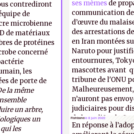
ses mèmes
de propa
us contrediront
communication de 
 équipe de
d’œuvre du malaise
ncre microbienne
des arrestations de
3D de matériaux
en Iran montées sur
bres de protéines
Naruto pour justif
crobe concerné
entournures, Tokyo
bactérie
mascottes avant qu
umain, les
tribune de l'ONU p
es de porte de
Malheureusement, t
De la même
n’auront pas envoy
ensemble
judiciaires pour di
uire un arbre,
de bras, l'Oncle Sa
iologiques un
Fishbone
le 8 juin 2022
En réponse à l’ado
intellectuelle sur 
qui les