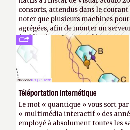
natifs à l’instar de Visual Studio 20
consorts, attendus dans le courant 
noter que plusieurs machines pour
agrégées, afin de monter un serveu
(Crédit photo : Microsoft)
Fishbone
le 7 juin 2022
Téléportation internétique
Le mot « quantique » vous sort par le
« multimédia interactif » des anné
employé à absolument toutes les s