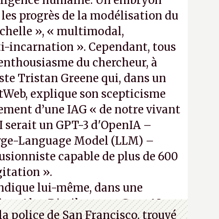
elligence humaine. Un embryon
 les progrès de la modélisation du
chelle », « multimodal,
i-incarnation ». Cependant, tous
’enthousiasme du chercheur, à
iste Tristan Greene qui, dans un
tWeb, explique son scepticisme
ment d’une IAG « de notre vivant
AI serait un GPT-3 d'OpenIA –
rge-Language Model (LLM) –
lusionniste capable de plus de 600
itation ».
indique lui-même, dans une
iste Alex Dimikas, que Gato AI est
a police de San Francisco, trouvé