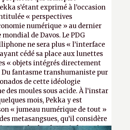
Pekka s’étant exprimé à l’occasion
ntitulée « perspectives
économie numérique » au dernier
mondial de Davos. Le PDG
lliphone ne sera plus « l’interface
 ayant cédé sa place aux lunettes
es « objets intégrés directement
». Du fantasme transhumaniste pur
cionados de cette idéologie
 des moules sous acide. À l’instar
quelques mois, Pekka y est
son « jumeau numérique de tout »
 des metasangsues, qu’il considère
ine grande plateforme informatique