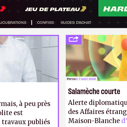
HAR
JEU DE PLATEAU
UCUBRATIONS
CONFIGS
GUIDES D'ACHAT
Perco
le 7 août 2026
Salamèche courte
Alerte diplomatiqu
rmais, à peu près
des Affaires étrang
lite est
Maison-Blanche
d
s travaux publiés