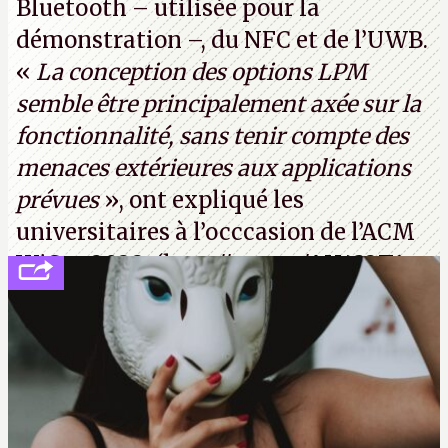
Bluetooth – utilisée pour la
démonstration –, du NFC et de l’UWB.
«
La conception des options LPM
semble être principalement axée sur la
fonctionnalité, sans tenir compte des
menaces extérieures aux applications
prévues
», ont expliqué les
universitaires à l’occcasion de l’ACM
WiSec 2022. (
http://cpc.cx/AH432T1
(PDF) - Crédit photo : Pexels - Tyler
Lastovich)