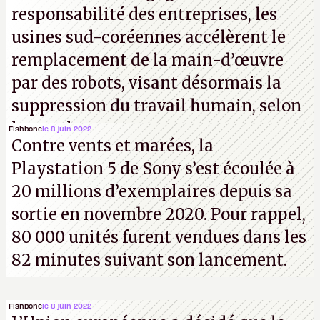
responsabilité des entreprises, les
usines sud-coréennes accélèrent le
remplacement de la main-d’œuvre
par des robots, visant désormais la
suppression du travail humain, selon
les analystes.
Fishbone
le 8 juin 2022
Contre vents et marées, la
Playstation 5 de Sony s’est écoulée à
20 millions d’exemplaires depuis sa
sortie en novembre 2020. Pour rappel,
80 000 unités furent vendues dans les
82 minutes suivant son lancement.
Fishbone
le 8 juin 2022