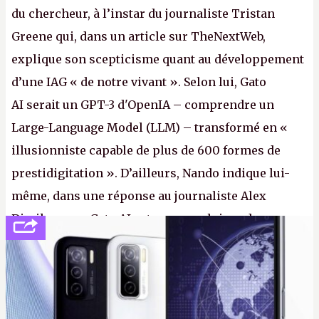
du chercheur, à l’instar du journaliste Tristan
Greene qui, dans un article sur TheNextWeb,
explique son scepticisme quant au développement
d’une IAG « de notre vivant ». Selon lui, Gato
AI serait un GPT-3 d'OpenIA – comprendre un
Large-Language Model (LLM) – transformé en «
illusionniste capable de plus de 600 formes de
prestidigitation ». D’ailleurs, Nando indique lui-
même, dans une réponse au journaliste Alex
Dimikas, que Gato AI est « encore loin » de
prétendre réussir le célèbre test de Turing. (Crédit
photo : Pexels - Arthur Brognoli)