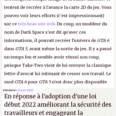
tentent de recréer à l'avance la carte 2D du jeu. Vous
pouvez voir leurs efforts (c'est impressionnant)
sur ce
très beau site web
. Du coup, un moddeur du
nom de Dark Space s'est dit qu'avec ces
informations, il pouvait recréer l'univers de
GTA 6
dans
GTA 5
, avant même la sortie du jeu. Il y a passé
un temps fou et semble avoir réussi son coup,
puisque Take-Two vient de lui envoyer la classique
lettre d'avocat lui intimant de cesser son travail. Le
mod
GTA 6
pour
GTA 5
n'est donc plus disponible
au téléchargement. Vous pouvez encore en voir
Fishbone
le 8 juin 2022
En réponse à l’adoption d’une loi
quelques bribes sur
cette vidéo YouTube
.
A.
début 2022 améliorant la sécurité des
travailleurs et engageant la