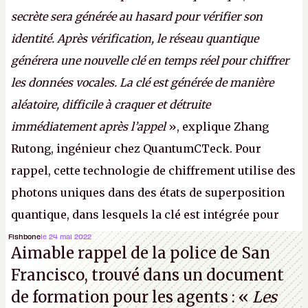
secrète sera générée au hasard pour vérifier son
identité. Après vérification, le réseau quantique
générera une nouvelle clé en temps réel pour chiffrer
les données vocales. La clé est générée de manière
aléatoire, difficile à craquer et détruite
immédiatement après l’appel
», explique Zhang
Rutong, ingénieur chez QuantumCTeck. Pour
rappel, cette technologie de chiffrement utilise des
photons uniques dans des états de superposition
quantique, dans lesquels la clé est intégrée pour
garantir une sécurité inconditionnelle entre des
Fishbone
le 24 mai 2022
Aimable rappel de la police de San
parties distantes. Vous ne comprenez rien ? C’est
Francisco, trouvé dans un document
normal, ça fait toujours ça avec le quantique.
de formation pour les agents : «
Les
(Crédit photo : China Telecom)