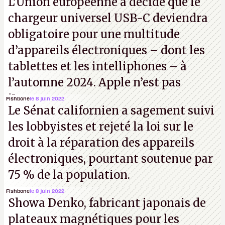
L’Union européenne a décidé que le
chargeur universel USB-C deviendra
obligatoire pour une multitude
d’appareils électroniques – dont les
tablettes et les intelliphones – à
l’automne 2024. Apple n’est pas
iJouasse.
Fishbone
le 8 juin 2022
Le Sénat californien a sagement suivi
les lobbyistes et rejeté la loi sur le
droit à la réparation des appareils
électroniques, pourtant soutenue par
75 % de la population.
Fishbone
le 8 juin 2022
Showa Denko, fabricant japonais de
plateaux magnétiques pour les