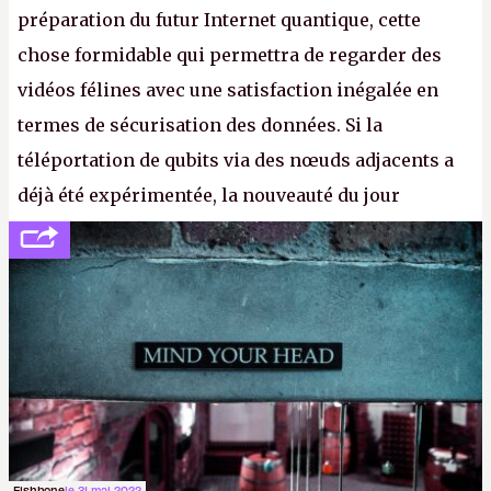
préparation du futur Internet quantique, cette
chose formidable qui permettra de regarder des
vidéos félines avec une satisfaction inégalée en
termes de sécurisation des données. Si la
téléportation de qubits via des nœuds adjacents a
déjà été expérimentée, la nouveauté du jour
concerne le recours à des nœuds distants, pour ne
pas dire un réseau quantique multimédia interactif
(avec l’option Péritel). (
http://cpc.cx/AH432N4
-
Crédit photo : QuTech / Nature)
Fishbone
le 31 mai 2022