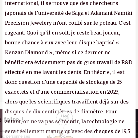
international, il se trouve que des chercheurs
japonais de l’université de Saga et Adamant Namiki
Precision Jewelery m’ont coiffé sur le poteau. C’est
rageant. Quoi qu’il en soit, je reste beau joueur,
bonne chance à eux avec leur disque baptisé «
Kenzan Diamond », même si ce dernier ne
bénéficiera évidemment pas du gros travail de R&D
effectué en me lavant les dents. En théorie, il est
donc question d’une capacité de stockage de 25
exaoctets et d’une commercialisation en 2023,
alors que les scientifiques travaillent déjà sur des
disques de dix centimètres de diamètre. Pour
Il n'y a pas de
Canard PC
Cookie à se faire !
autant, on ne va pas se mentir, la technologie ne
Kiosque numérique
Ce site n'a recours à aucun tracker
sera réellement mature qu’avec des disques de 19,5
Boutique
externe, ne partage avec personne ses