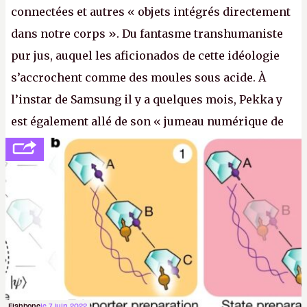
connectées et autres « objets intégrés directement
dans notre corps ». Du fantasme transhumaniste
pur jus, auquel les aficionados de cette idéologie
s’accrochent comme des moules sous acide. À
l’instar de Samsung il y a quelques mois, Pekka y
est également allé de son « jumeau numérique de
tout » et de l’importance des metasangsues, qu’il
considère comme «
la prochaine grande plateforme
informatique après le World Wide Web et le mobile
».
(Crédit photo : Pexels / Pixabay)
Fishbone
le 7 juin 2022