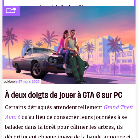
terminer en rixes à la Jackie Chan.
ackboo
le 27 mars 2025
À deux doigts de jouer à GTA 6 sur PC
Certains détraqués attendent tellement
Grand Theft
Auto 6
qu'au lieu de consacrer leurs journées à se
balader dans la forêt pour câliner les arbres, ils
décortiquent chaque image de la bande-annonce et