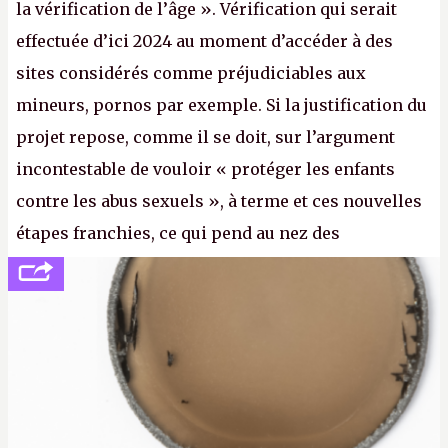
la vérification de l’âge ». Vérification qui serait
effectuée d’ici 2024 au moment d’accéder à des
sites considérés comme préjudiciables aux
mineurs, pornos par exemple. Si la justification du
projet repose, comme il se doit, sur l’argument
incontestable de vouloir « protéger les enfants
contre les abus sexuels », à terme et ces nouvelles
étapes franchies, ce qui pend au nez des
internautes est à n'en point douter la mise en place
de l’identification obligatoire pour se connecter au
Net. (
http://cpc.cx/AH432N1
- Crédit photo : Pexels -
lilartsy)