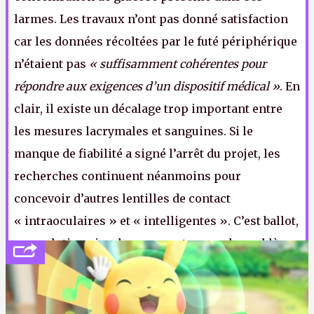
larmes. Les travaux n’ont pas donné satisfaction
car les données récoltées par le futé périphérique
n’étaient pas
« suffisamment cohérentes pour
répondre aux exigences d’un dispositif médical »
. En
clair, il existe un décalage trop important entre
les mesures lacrymales et sanguines. Si le
manque de fiabilité a signé l’arrêt du projet, les
recherches continuent néanmoins pour
concevoir d’autres lentilles de contact
« intraoculaires » et « intelligentes ». C’est ballot,
une solution simple pour contourner le problème
aurait été d’intégrer des nanolames rétractables
dans les lentilles pour récupérer du sang à la
volée, une sorte de saignée oculaire si vous