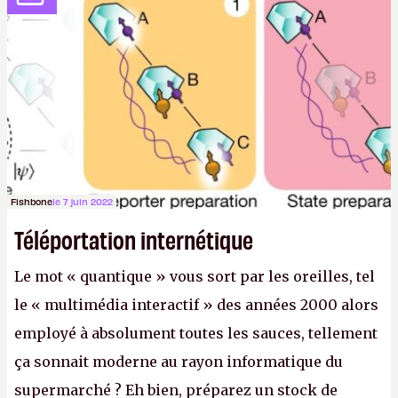
considère comme «
la prochaine grande plateforme
informatique après le World Wide Web et le mobile
».
(Crédit photo : Pexels / Pixabay)
Fishbone
le 7 juin 2022
Téléportation internétique
Le mot « quantique » vous sort par les oreilles, tel
le « multimédia interactif » des années 2000 alors
employé à absolument toutes les sauces, tellement
ça sonnait moderne au rayon informatique du
supermarché ? Eh bien, préparez un stock de