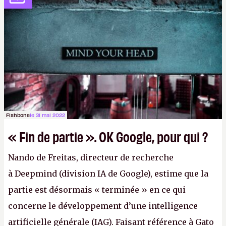
pas dire un réseau quantique multimédia interactif
(avec l’option Péritel). (
http://cpc.cx/AH432N4
-
Crédit photo : QuTech / Nature)
Fishbone
le 31 mai 2022
« Fin de partie ». OK Google, pour qui ?
Nando de Freitas, directeur de recherche
à Deepmind (division IA de Google), estime que la
partie est désormais « terminée » en ce qui
concerne le développement d’une intelligence
artificielle générale (IAG). Faisant référence à Gato