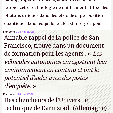
rappel, cette technologie de chiffrement utilise des
photons uniques dans des états de superposition
quantique, dans lesquels la clé est intégrée pour
garantir une sécurité inconditionnelle entre des
Fishbone
le 24 mai 2022
Aimable rappel de la police de San
parties distantes. Vous ne comprenez rien ? C’est
Francisco, trouvé dans un document
normal, ça fait toujours ça avec le quantique.
de formation pour les agents : «
Les
(Crédit photo : China Telecom)
véhicules autonomes enregistrent leur
environnement en continu et ont le
potentiel d’aider avec des pistes
d’enquête.
»
Fishbone
le 24 mai 2022
Des chercheurs de l’Université
technique de Darmstadt (Allemagne)