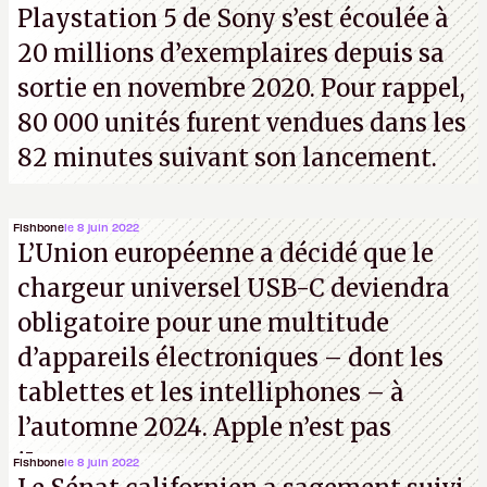
Playstation 5 de Sony s’est écoulée à
20 millions d’exemplaires depuis sa
sortie en novembre 2020. Pour rappel,
80 000 unités furent vendues dans les
82 minutes suivant son lancement.
Fishbone
le 8 juin 2022
L’Union européenne a décidé que le
chargeur universel USB-C deviendra
obligatoire pour une multitude
d’appareils électroniques – dont les
tablettes et les intelliphones – à
l’automne 2024. Apple n’est pas
iJouasse.
Fishbone
le 8 juin 2022