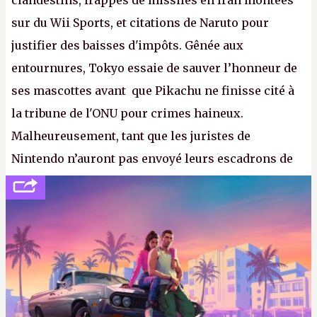
clandestins, frappes de missiles en Iran montées
sur du Wii Sports, et citations de Naruto pour
justifier des baisses d'impôts. Gênée aux
entournures, Tokyo essaie de sauver l’honneur de
ses mascottes avant que Pikachu ne finisse cité à
la tribune de l'ONU pour crimes haineux.
Malheureusement, tant que les juristes de
Nintendo n’auront pas envoyé leurs escadrons de
la mort judiciaires pour distribuer du copyright
strike à tour de bras, l'Oncle Sam continuera
d'étaler sa confiture intellectuelle sur vos
souvenirs d'enfance.
P.