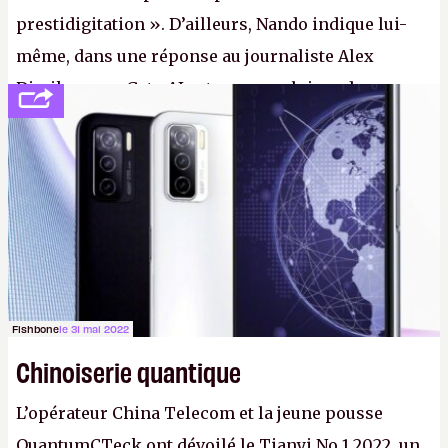
prestidigitation ». D’ailleurs, Nando indique lui-
même, dans une réponse au journaliste Alex
Dimikas, que Gato AI est « encore loin » de
prétendre réussir le célèbre test de Turing. (Crédit
photo : Pexels - Arthur Brognoli)
Fishbone
le 31 mai 2022
Chinoiserie quantique
L’opérateur China Telecom et la jeune pousse
QuantumCTeck ont dévoilé le Tianyi No 1 2022, un