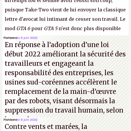
un temps fou et semble avoir réussi son coup,
puisque Take-Two vient de lui envoyer la classique
lettre d'avocat lui intimant de cesser son travail. Le
mod
GTA 6
pour
GTA 5
n'est donc plus disponible
au téléchargement. Vous pouvez encore en voir
Fishbone
le 8 juin 2022
En réponse à l’adoption d’une loi
quelques bribes sur
cette vidéo YouTube
.
A.
début 2022 améliorant la sécurité des
travailleurs et engageant la
responsabilité des entreprises, les
usines sud-coréennes accélèrent le
remplacement de la main-d’œuvre
par des robots, visant désormais la
suppression du travail humain, selon
les analystes.
Fishbone
le 8 juin 2022
Contre vents et marées, la