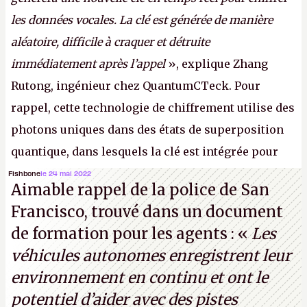
les données vocales. La clé est générée de manière
aléatoire, difficile à craquer et détruite
immédiatement après l’appel
», explique Zhang
Rutong, ingénieur chez QuantumCTeck. Pour
rappel, cette technologie de chiffrement utilise des
photons uniques dans des états de superposition
quantique, dans lesquels la clé est intégrée pour
garantir une sécurité inconditionnelle entre des
Fishbone
le 24 mai 2022
Aimable rappel de la police de San
parties distantes. Vous ne comprenez rien ? C’est
Francisco, trouvé dans un document
normal, ça fait toujours ça avec le quantique.
de formation pour les agents : «
Les
(Crédit photo : China Telecom)
véhicules autonomes enregistrent leur
environnement en continu et ont le
potentiel d’aider avec des pistes