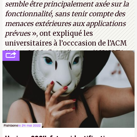
semble être principalement axée sur la
fonctionnalité, sans tenir compte des
menaces extérieures aux applications
prévues
», ont expliqué les
universitaires à l’occcasion de l’ACM
WiSec 2022. (
http://cpc.cx/AH432T1
(PDF) - Crédit photo : Pexels - Tyler
Lastovich)
Fishbone
le 24 mai 2022