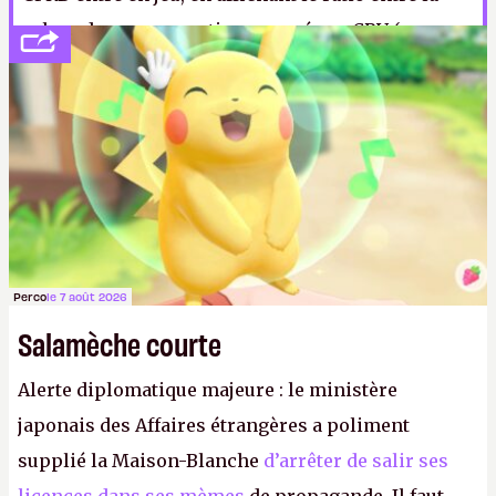
valeur de consommation envoyée au CPU (en
charge) par la mobale, et la consommation réelle
du processeur. Si la valeur oscille entre 95 % et
105 %, OK, tout va bien, y a pas d’embrouille. Sauf
que dans le cas des mobales concernées, il est
question de… 50 %. Une paille. À vos tests.
Perco
le 7 août 2026
Salamèche courte
Alerte diplomatique majeure : le ministère
japonais des Affaires étrangères a poliment
supplié la Maison-Blanche
d’arrêter de salir ses