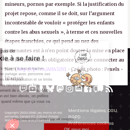
mineurs, pornos par exemple. Si la justification du
projet repose, comme il se doit, sur l’argument
incontestable de vouloir « protéger les enfants
contre les abus sexuels », à terme et ces nouvelles
étapes franchies, ce qui pend au nez des
internautes est à n'en point douter la mise en place
Il n'y a pas de
Canard PC
Cookie à se faire !
de l’identification obligatoire pour se connecter au
Kiosque numérique
Ce site n'a recours à aucun tracker
Net. (
http://cpc.cx/AH432N1
- Crédit photo : Pexels -
Boutique
externe, ne partage avec personne ses
lilartsy)
statistiques de fréquentation et se limite
aux cookies nécessaires au bon
fonctionnement de votre session. Mais
comme on est bien élevés, on préfère
s'assurer quand même que ça vous va.
Mentions légales, CGU,
Copyright 2000-2980 (au moins on est
RGPD
peinards), Canard PC. Editeur Presse
Consentements certifiés par
Non-Stop. Tous droits réservés.
Préférences cookies
Je choisis
OK pour moi