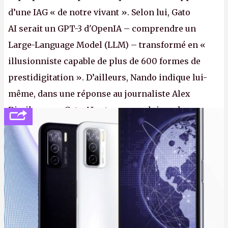
d’une IAG « de notre vivant ». Selon lui, Gato
AI serait un GPT-3 d'OpenIA – comprendre un
Large-Language Model (LLM) – transformé en «
illusionniste capable de plus de 600 formes de
prestidigitation ». D’ailleurs, Nando indique lui-
même, dans une réponse au journaliste Alex
Dimikas, que Gato AI est « encore loin » de
prétendre réussir le célèbre test de Turing. (Crédit
photo : Pexels - Arthur Brognoli)