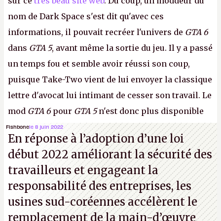
sur ce
très beau site web
. Du coup, un moddeur du
nom de Dark Space s'est dit qu'avec ces
informations, il pouvait recréer l'univers de
GTA 6
dans
GTA 5
, avant même la sortie du jeu. Il y a passé
un temps fou et semble avoir réussi son coup,
puisque Take-Two vient de lui envoyer la classique
lettre d'avocat lui intimant de cesser son travail. Le
mod
GTA 6
pour
GTA 5
n'est donc plus disponible
au téléchargement. Vous pouvez encore en voir
Fishbone
le 8 juin 2022
En réponse à l’adoption d’une loi
quelques bribes sur
cette vidéo YouTube
.
A.
début 2022 améliorant la sécurité des
travailleurs et engageant la
responsabilité des entreprises, les
usines sud-coréennes accélèrent le
remplacement de la main-d’œuvre