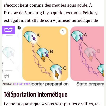
s’accrochent comme des moules sous acide. À
l’instar de Samsung il y a quelques mois, Pekka y
est également allé de son « jumeau numérique de
tout » et de l’importance des metasangsues, qu’il
considère comme «
la prochaine grande plateforme
informatique après le World Wide Web et le mobile
».
(Crédit photo : Pexels / Pixabay)
Fishbone
le 7 juin 2022
Téléportation internétique
Le mot « quantique » vous sort par les oreilles, tel