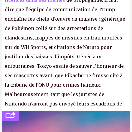
licences dans ses mèmes
de propagande. Il faut
dire que l’équipe de communication de Trump
enchaîne les chefs-d’œuvre du malaise : générique
de Pokémon collé sur des arrestations de
clandestins, frappes de missiles en Iran montées
sur du Wii Sports, et citations de Naruto pour
justifier des baisses d'impôts. Gênée aux
entournures, Tokyo essaie de sauver l’honneur de
ses mascottes avant que Pikachu ne finisse cité à
la tribune de l'ONU pour crimes haineux.
Malheureusement, tant que les juristes de
Nintendo n’auront pas envoyé leurs escadrons de
la mort judiciaires pour distribuer du copyright
strike à tour de bras, l'Oncle Sam continuera