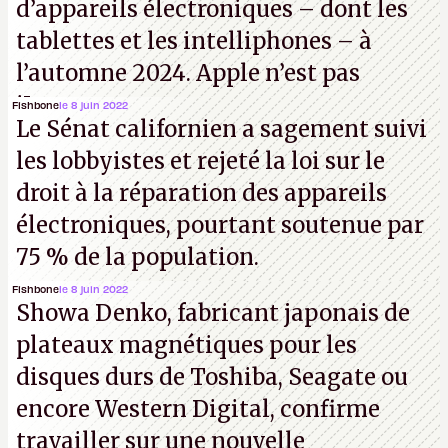
d’appareils électroniques – dont les
tablettes et les intelliphones – à
l’automne 2024. Apple n’est pas
iJouasse.
Fishbone
le 8 juin 2022
Le Sénat californien a sagement suivi
les lobbyistes et rejeté la loi sur le
droit à la réparation des appareils
électroniques, pourtant soutenue par
75 % de la population.
Fishbone
le 8 juin 2022
Showa Denko, fabricant japonais de
plateaux magnétiques pour les
disques durs de Toshiba, Seagate ou
encore Western Digital, confirme
travailler sur une nouvelle