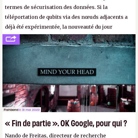
termes de sécurisation des données. Si la
téléportation de qubits via des nœuds adjacents a
déjà été expérimentée, la nouveauté du jour
concerne le recours à des nœuds distants, pour ne
pas dire un réseau quantique multimédia interactif
(avec l’option Péritel). (
http://cpc.cx/AH432N4
-
Crédit photo : QuTech / Nature)
Fishbone
le 31 mai 2022
« Fin de partie ». OK Google, pour qui ?
Nando de Freitas, directeur de recherche