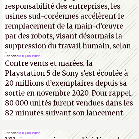
responsabilité des entreprises, les
usines sud-coréennes accélèrent le
remplacement de la main-d’œuvre
par des robots, visant désormais la
suppression du travail humain, selon
les analystes.
Fishbone
le 8 juin 2022
Contre vents et marées, la
Playstation 5 de Sony s’est écoulée à
20 millions d’exemplaires depuis sa
sortie en novembre 2020. Pour rappel,
80 000 unités furent vendues dans les
82 minutes suivant son lancement.
Fishbone
le 8 juin 2022