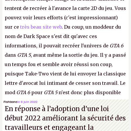
tentent de recréer à l'avance la carte 2D du jeu. Vous
pouvez voir leurs efforts (c'est impressionnant)
sur ce
très beau site web
. Du coup, un moddeur du
nom de Dark Space s'est dit qu'avec ces
informations, il pouvait recréer l'univers de
GTA 6
dans
GTA 5
, avant même la sortie du jeu. Il y a passé
un temps fou et semble avoir réussi son coup,
puisque Take-Two vient de lui envoyer la classique
lettre d'avocat lui intimant de cesser son travail. Le
mod
GTA 6
pour
GTA 5
n'est donc plus disponible
au téléchargement. Vous pouvez encore en voir
Fishbone
le 8 juin 2022
En réponse à l’adoption d’une loi
quelques bribes sur
cette vidéo YouTube
.
A.
début 2022 améliorant la sécurité des
travailleurs et engageant la