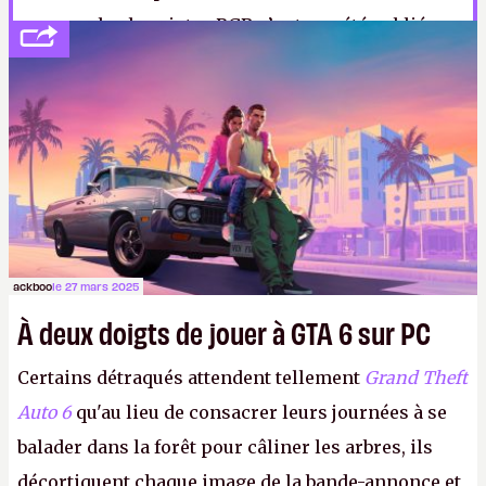
rassure, les loupiotes RGB n’ont pas été oubliées.
ackboo
le 27 mars 2025
À deux doigts de jouer à GTA 6 sur PC
Certains détraqués attendent tellement
Grand Theft
Auto 6
qu'au lieu de consacrer leurs journées à se
balader dans la forêt pour câliner les arbres, ils
décortiquent chaque image de la bande-annonce et