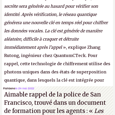
secrète sera générée au hasard pour vérifier son
identité. Après vérification, le réseau quantique
générera une nouvelle clé en temps réel pour chiffrer
les données vocales. La clé est générée de manière
aléatoire, difficile à craquer et détruite
immédiatement après l’appel
», explique Zhang
Rutong, ingénieur chez QuantumCTeck. Pour
rappel, cette technologie de chiffrement utilise des
photons uniques dans des états de superposition
quantique, dans lesquels la clé est intégrée pour
garantir une sécurité inconditionnelle entre des
Fishbone
le 24 mai 2022
Aimable rappel de la police de San
parties distantes. Vous ne comprenez rien ? C’est
Francisco, trouvé dans un document
normal, ça fait toujours ça avec le quantique.
de formation pour les agents : «
Les
(Crédit photo : China Telecom)