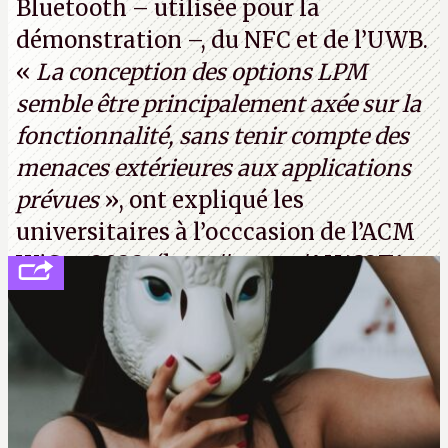
Bluetooth – utilisée pour la
démonstration –, du NFC et de l’UWB.
«
La conception des options LPM
semble être principalement axée sur la
fonctionnalité, sans tenir compte des
menaces extérieures aux applications
prévues
», ont expliqué les
universitaires à l’occcasion de l’ACM
WiSec 2022. (
http://cpc.cx/AH432T1
(PDF) - Crédit photo : Pexels - Tyler
Lastovich)