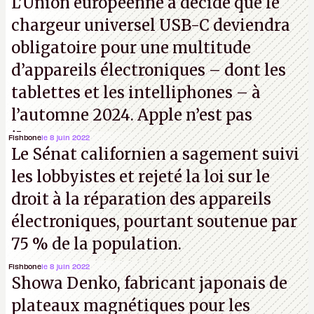
L’Union européenne a décidé que le
chargeur universel USB-C deviendra
obligatoire pour une multitude
d’appareils électroniques – dont les
tablettes et les intelliphones – à
l’automne 2024. Apple n’est pas
iJouasse.
Fishbone
le 8 juin 2022
Le Sénat californien a sagement suivi
les lobbyistes et rejeté la loi sur le
droit à la réparation des appareils
électroniques, pourtant soutenue par
75 % de la population.
Fishbone
le 8 juin 2022
Showa Denko, fabricant japonais de
plateaux magnétiques pour les