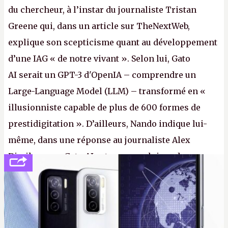
du chercheur, à l’instar du journaliste Tristan
Greene qui, dans un article sur TheNextWeb,
explique son scepticisme quant au développement
d’une IAG « de notre vivant ». Selon lui, Gato
AI serait un GPT-3 d'OpenIA – comprendre un
Large-Language Model (LLM) – transformé en «
illusionniste capable de plus de 600 formes de
prestidigitation ». D’ailleurs, Nando indique lui-
même, dans une réponse au journaliste Alex
Dimikas, que Gato AI est « encore loin » de
prétendre réussir le célèbre test de Turing. (Crédit
photo : Pexels - Arthur Brognoli)