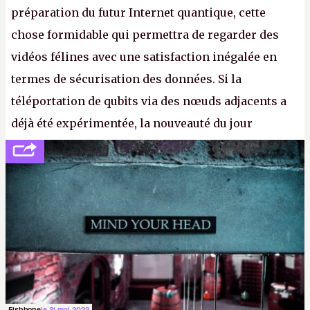
préparation du futur Internet quantique, cette
chose formidable qui permettra de regarder des
vidéos félines avec une satisfaction inégalée en
termes de sécurisation des données. Si la
téléportation de qubits via des nœuds adjacents a
déjà été expérimentée, la nouveauté du jour
concerne le recours à des nœuds distants, pour ne
pas dire un réseau quantique multimédia interactif
(avec l’option Péritel). (
http://cpc.cx/AH432N4
-
Crédit photo : QuTech / Nature)
Fishbone
le 31 mai 2022