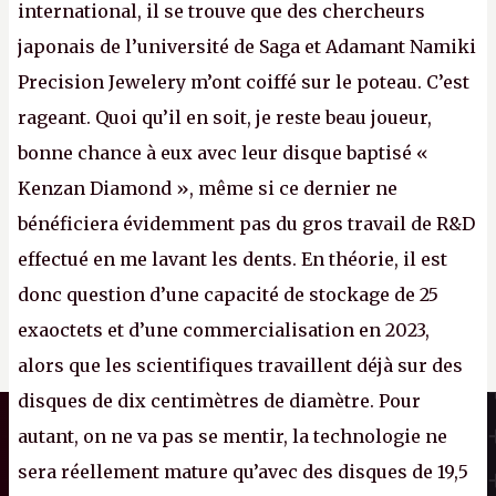
international, il se trouve que des chercheurs
japonais de l’université de Saga et Adamant Namiki
Precision Jewelery m’ont coiffé sur le poteau. C’est
rageant. Quoi qu’il en soit, je reste beau joueur,
bonne chance à eux avec leur disque baptisé «
Kenzan Diamond », même si ce dernier ne
bénéficiera évidemment pas du gros travail de R&D
effectué en me lavant les dents. En théorie, il est
donc question d’une capacité de stockage de 25
exaoctets et d’une commercialisation en 2023,
alors que les scientifiques travaillent déjà sur des
disques de dix centimètres de diamètre. Pour
Il n'y a pas de
Canard PC
Cookie à se faire !
autant, on ne va pas se mentir, la technologie ne
Kiosque numérique
Ce site n'a recours à aucun tracker
sera réellement mature qu’avec des disques de 19,5
Boutique
externe, ne partage avec personne ses