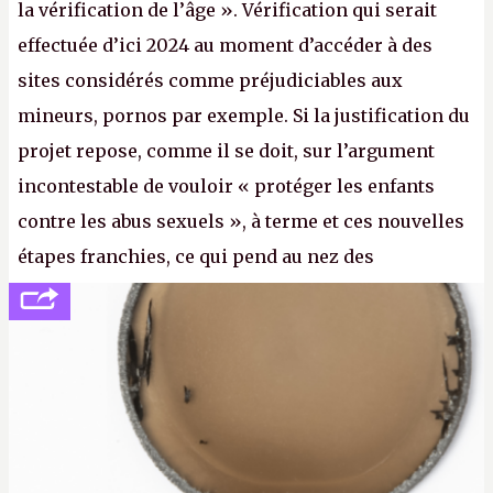
la vérification de l’âge ». Vérification qui serait
effectuée d’ici 2024 au moment d’accéder à des
sites considérés comme préjudiciables aux
mineurs, pornos par exemple. Si la justification du
projet repose, comme il se doit, sur l’argument
incontestable de vouloir « protéger les enfants
contre les abus sexuels », à terme et ces nouvelles
étapes franchies, ce qui pend au nez des
internautes est à n'en point douter la mise en place
de l’identification obligatoire pour se connecter au
Net. (
http://cpc.cx/AH432N1
- Crédit photo : Pexels -
lilartsy)