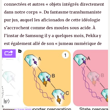
connectées et autres « objets intégrés directement
dans notre corps ». Du fantasme transhumaniste
pur jus, auquel les aficionados de cette idéologie
s’accrochent comme des moules sous acide. À
l’instar de Samsung il y a quelques mois, Pekka y
est également allé de son « jumeau numérique de
tout » et de l’importance des metasangsues, qu’il
considère comme «
la prochaine grande plateforme
informatique après le World Wide Web et le mobile
».
(Crédit photo : Pexels / Pixabay)
Fishbone
le 7 juin 2022