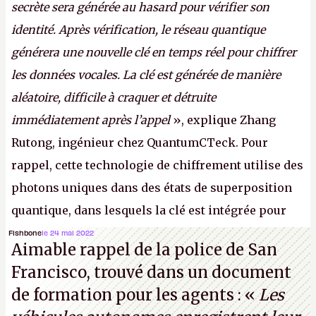
secrète sera générée au hasard pour vérifier son
identité. Après vérification, le réseau quantique
générera une nouvelle clé en temps réel pour chiffrer
les données vocales. La clé est générée de manière
aléatoire, difficile à craquer et détruite
immédiatement après l’appel
», explique Zhang
Rutong, ingénieur chez QuantumCTeck. Pour
rappel, cette technologie de chiffrement utilise des
photons uniques dans des états de superposition
quantique, dans lesquels la clé est intégrée pour
garantir une sécurité inconditionnelle entre des
Fishbone
le 24 mai 2022
Aimable rappel de la police de San
parties distantes. Vous ne comprenez rien ? C’est
Francisco, trouvé dans un document
normal, ça fait toujours ça avec le quantique.
de formation pour les agents : «
Les
(Crédit photo : China Telecom)