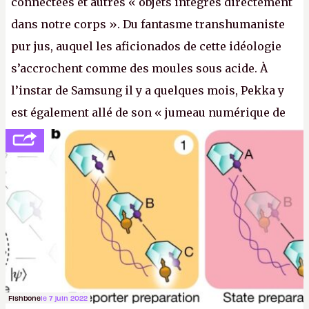
connectées et autres « objets intégrés directement
dans notre corps ». Du fantasme transhumaniste
pur jus, auquel les aficionados de cette idéologie
s’accrochent comme des moules sous acide. À
l’instar de Samsung il y a quelques mois, Pekka y
est également allé de son « jumeau numérique de
tout » et de l’importance des metasangsues, qu’il
considère comme «
la prochaine grande plateforme
informatique après le World Wide Web et le mobile
».
(Crédit photo : Pexels / Pixabay)
Fishbone
le 7 juin 2022