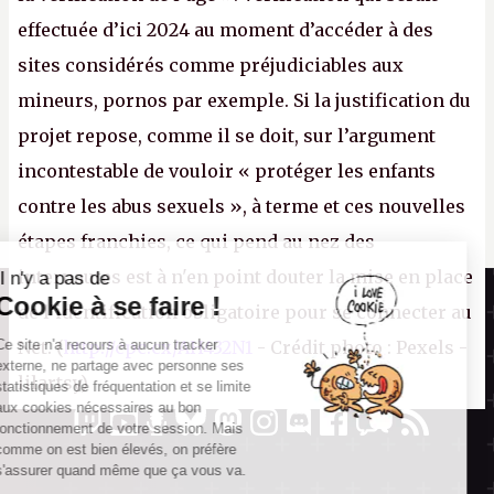
effectuée d’ici 2024 au moment d’accéder à des
sites considérés comme préjudiciables aux
mineurs, pornos par exemple. Si la justification du
projet repose, comme il se doit, sur l’argument
incontestable de vouloir « protéger les enfants
contre les abus sexuels », à terme et ces nouvelles
étapes franchies, ce qui pend au nez des
internautes est à n'en point douter la mise en place
Il n'y a pas de
Canard PC
Cookie à se faire !
de l’identification obligatoire pour se connecter au
Kiosque numérique
Ce site n'a recours à aucun tracker
Net. (
http://cpc.cx/AH432N1
- Crédit photo : Pexels -
Boutique
externe, ne partage avec personne ses
lilartsy)
statistiques de fréquentation et se limite
aux cookies nécessaires au bon
fonctionnement de votre session. Mais
comme on est bien élevés, on préfère
s'assurer quand même que ça vous va.