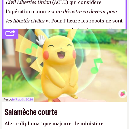
Civil Liberties Union
(ACLU) qui considère
l’opération comme «
un désastre en devenir pour
les libertés civiles
». Pour l’heure les robots ne sont
pas armés, gageons que ce n’est qu’une question
de temps. (
http://cpc.cx/AH429T5
- Crédit Photo :
Ghost Robotics)
Perco
le 7 août 2026
Salamèche courte
Alerte diplomatique majeure : le ministère