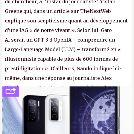
du chercheur, à l’instar du journaliste Tristan
Greene qui, dans un article sur TheNextWeb,
explique son scepticisme quant au développement
d’une IAG « de notre vivant ». Selon lui, Gato
AI serait un GPT-3 d'OpenIA – comprendre un
Large-Language Model (LLM) – transformé en «
illusionniste capable de plus de 600 formes de
prestidigitation ». D’ailleurs, Nando indique lui-
même, dans une réponse au journaliste Alex
Dimikas, que Gato AI est « encore loin » de
prétendre réussir le célèbre test de Turing. (Crédit
photo : Pexels - Arthur Brognoli)