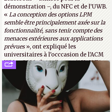
démonstration –, du NFC et de l’UWB.
«
La conception des options LPM
semble être principalement axée sur la
fonctionnalité, sans tenir compte des
menaces extérieures aux applications
prévues
», ont expliqué les
universitaires à l’occcasion de l’ACM
WiSec 2022. (
http://cpc.cx/AH432T1
(PDF) - Crédit photo : Pexels - Tyler
Lastovich)