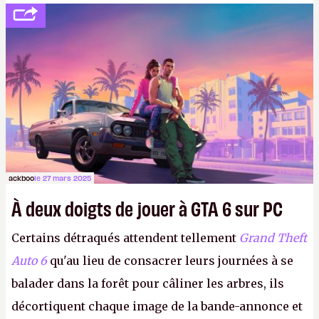
la mort judiciaires pour distribuer du copyright
strike à tour de bras, l'Oncle Sam continuera
d'étaler sa confiture intellectuelle sur vos
souvenirs d'enfance.
P.
ackboo
le 27 mars 2025
À deux doigts de jouer à GTA 6 sur PC
Certains détraqués attendent tellement
Grand Theft
Auto 6
qu'au lieu de consacrer leurs journées à se
balader dans la forêt pour câliner les arbres, ils
décortiquent chaque image de la bande-annonce et