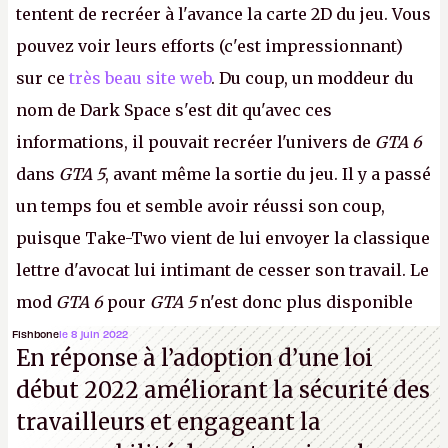
tentent de recréer à l'avance la carte 2D du jeu. Vous
pouvez voir leurs efforts (c'est impressionnant)
sur ce
très beau site web
. Du coup, un moddeur du
nom de Dark Space s'est dit qu'avec ces
informations, il pouvait recréer l'univers de
GTA 6
dans
GTA 5
, avant même la sortie du jeu. Il y a passé
un temps fou et semble avoir réussi son coup,
puisque Take-Two vient de lui envoyer la classique
lettre d'avocat lui intimant de cesser son travail. Le
mod
GTA 6
pour
GTA 5
n'est donc plus disponible
au téléchargement. Vous pouvez encore en voir
Fishbone
le 8 juin 2022
En réponse à l’adoption d’une loi
quelques bribes sur
cette vidéo YouTube
.
A.
début 2022 améliorant la sécurité des
travailleurs et engageant la