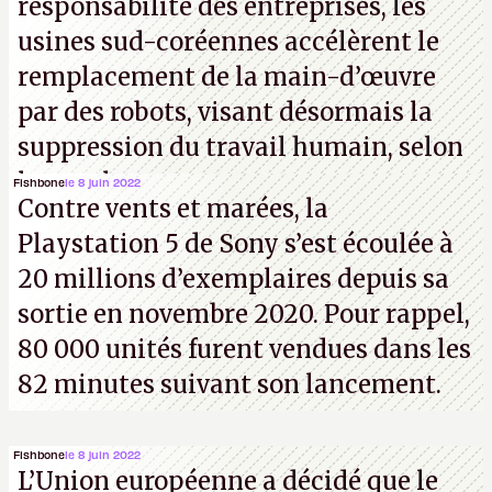
responsabilité des entreprises, les
usines sud-coréennes accélèrent le
remplacement de la main-d’œuvre
par des robots, visant désormais la
suppression du travail humain, selon
les analystes.
Fishbone
le 8 juin 2022
Contre vents et marées, la
Playstation 5 de Sony s’est écoulée à
20 millions d’exemplaires depuis sa
sortie en novembre 2020. Pour rappel,
80 000 unités furent vendues dans les
82 minutes suivant son lancement.
Fishbone
le 8 juin 2022
L’Union européenne a décidé que le