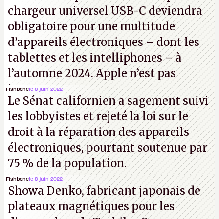
chargeur universel USB-C deviendra
obligatoire pour une multitude
d’appareils électroniques – dont les
tablettes et les intelliphones – à
l’automne 2024. Apple n’est pas
iJouasse.
Fishbone
le 8 juin 2022
Le Sénat californien a sagement suivi
les lobbyistes et rejeté la loi sur le
droit à la réparation des appareils
électroniques, pourtant soutenue par
75 % de la population.
Fishbone
le 8 juin 2022
Showa Denko, fabricant japonais de
plateaux magnétiques pour les