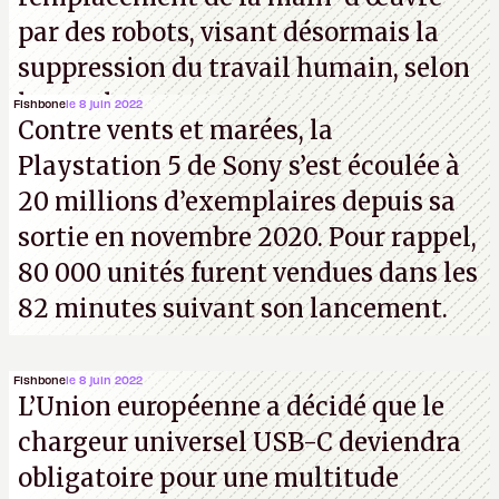
par des robots, visant désormais la
suppression du travail humain, selon
les analystes.
Fishbone
le 8 juin 2022
Contre vents et marées, la
Playstation 5 de Sony s’est écoulée à
20 millions d’exemplaires depuis sa
sortie en novembre 2020. Pour rappel,
80 000 unités furent vendues dans les
82 minutes suivant son lancement.
Fishbone
le 8 juin 2022
L’Union européenne a décidé que le
chargeur universel USB-C deviendra
obligatoire pour une multitude