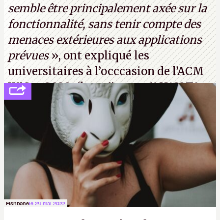
semble être principalement axée sur la
fonctionnalité, sans tenir compte des
menaces extérieures aux applications
prévues
», ont expliqué les
universitaires à l’occcasion de l’ACM
WiSec 2022. (
http://cpc.cx/AH432T1
(PDF) - Crédit photo : Pexels - Tyler
Lastovich)
Fishbone
le 24 mai 2022