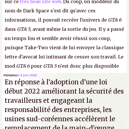
sur ce
très beau site web
. Du coup, un moddeur du
nom de Dark Space s'est dit qu'avec ces
informations, il pouvait recréer l'univers de
GTA 6
dans
GTA 5
, avant même la sortie du jeu. Il y a passé
un temps fou et semble avoir réussi son coup,
puisque Take-Two vient de lui envoyer la classique
lettre d'avocat lui intimant de cesser son travail. Le
mod
GTA 6
pour
GTA 5
n'est donc plus disponible
au téléchargement. Vous pouvez encore en voir
Fishbone
le 8 juin 2022
En réponse à l’adoption d’une loi
quelques bribes sur
cette vidéo YouTube
.
A.
début 2022 améliorant la sécurité des
travailleurs et engageant la
responsabilité des entreprises, les
usines sud-coréennes accélèrent le
remplacement de la main-d’œuvre