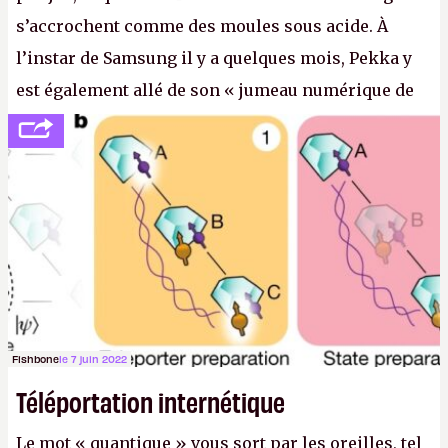
s’accrochent comme des moules sous acide. À
l’instar de Samsung il y a quelques mois, Pekka y
est également allé de son « jumeau numérique de
tout » et de l’importance des metasangsues, qu’il
considère comme «
la prochaine grande plateforme
informatique après le World Wide Web et le mobile
».
(Crédit photo : Pexels / Pixabay)
Fishbone
le 7 juin 2022
Téléportation internétique
Le mot « quantique » vous sort par les oreilles, tel