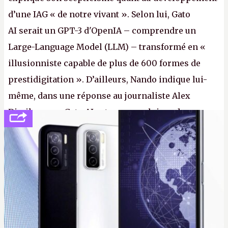
d’une IAG « de notre vivant ». Selon lui, Gato
AI serait un GPT-3 d'OpenIA – comprendre un
Large-Language Model (LLM) – transformé en «
illusionniste capable de plus de 600 formes de
prestidigitation ». D’ailleurs, Nando indique lui-
même, dans une réponse au journaliste Alex
Dimikas, que Gato AI est « encore loin » de
prétendre réussir le célèbre test de Turing. (Crédit
photo : Pexels - Arthur Brognoli)