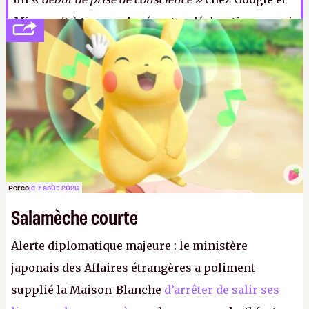
Microsoft à travers de récentes déclarations – qui
a dit de façade ? –, Amazon semble rester sourd
aux préoccupations des alter-hippies connectés,
qui lui en touchent une sans faire bouger l’autre.
D’oreille, bien sûr.
Perco
le 7 août 2026
Salamèche courte
Alerte diplomatique majeure : le ministère
japonais des Affaires étrangères a poliment
supplié la Maison-Blanche
d’arrêter de salir ses