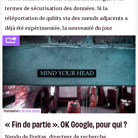
termes de sécurisation des données. Si la
téléportation de qubits via des nœuds adjacents a
déjà été expérimentée, la nouveauté du jour
concerne le recours à des nœuds distants, pour ne
pas dire un réseau quantique multimédia interactif
(avec l’option Péritel). (
http://cpc.cx/AH432N4
-
Crédit photo : QuTech / Nature)
Fishbone
le 31 mai 2022
« Fin de partie ». OK Google, pour qui ?
Nando de Freitas, directeur de recherche