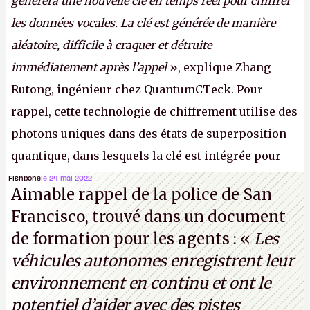
générera une nouvelle clé en temps réel pour chiffrer
les données vocales. La clé est générée de manière
aléatoire, difficile à craquer et détruite
immédiatement après l’appel
», explique Zhang
Rutong, ingénieur chez QuantumCTeck. Pour
rappel, cette technologie de chiffrement utilise des
photons uniques dans des états de superposition
quantique, dans lesquels la clé est intégrée pour
garantir une sécurité inconditionnelle entre des
Fishbone
le 24 mai 2022
Aimable rappel de la police de San
parties distantes. Vous ne comprenez rien ? C’est
Francisco, trouvé dans un document
normal, ça fait toujours ça avec le quantique.
de formation pour les agents : «
Les
(Crédit photo : China Telecom)
véhicules autonomes enregistrent leur
environnement en continu et ont le
potentiel d’aider avec des pistes