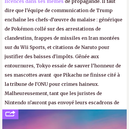
licences dans ses mèmes
de propagande. Il faut
dire que l’équipe de communication de Trump
enchaîne les chefs-d’œuvre du malaise : générique
de Pokémon collé sur des arrestations de
clandestins, frappes de missiles en Iran montées
sur du Wii Sports, et citations de Naruto pour
justifier des baisses d'impôts. Gênée aux
entournures, Tokyo essaie de sauver l’honneur de
ses mascottes avant que Pikachu ne finisse cité à
la tribune de l'ONU pour crimes haineux.
Malheureusement, tant que les juristes de
Nintendo n’auront pas envoyé leurs escadrons de
la mort judiciaires pour distribuer du copyright
strike à tour de bras, l'Oncle Sam continuera