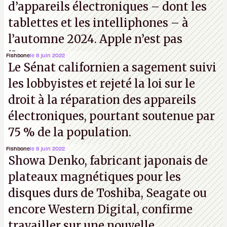
d’appareils électroniques – dont les
tablettes et les intelliphones – à
l’automne 2024. Apple n’est pas
iJouasse.
Fishbone
le 8 juin 2022
Le Sénat californien a sagement suivi
les lobbyistes et rejeté la loi sur le
droit à la réparation des appareils
électroniques, pourtant soutenue par
75 % de la population.
Fishbone
le 8 juin 2022
Showa Denko, fabricant japonais de
plateaux magnétiques pour les
disques durs de Toshiba, Seagate ou
encore Western Digital, confirme
travailler sur une nouvelle