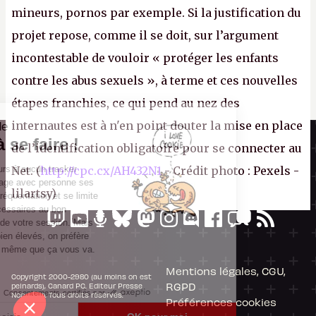
mineurs, pornos par exemple. Si la justification du
projet repose, comme il se doit, sur l’argument
incontestable de vouloir « protéger les enfants
contre les abus sexuels », à terme et ces nouvelles
étapes franchies, ce qui pend au nez des
internautes est à n'en point douter la mise en place
Il n'y a pas de
Canard PC
Cookie à se faire !
de l’identification obligatoire pour se connecter au
Kiosque numérique
Ce site n'a recours à aucun tracker
Net. (
http://cpc.cx/AH432N1
- Crédit photo : Pexels -
Boutique
externe, ne partage avec personne ses
lilartsy)
statistiques de fréquentation et se limite
aux cookies nécessaires au bon
fonctionnement de votre session. Mais
comme on est bien élevés, on préfère
s'assurer quand même que ça vous va.
Mentions légales, CGU,
Copyright 2000-2980 (au moins on est
RGPD
peinards), Canard PC. Editeur Presse
Consentements certifiés par
Non-Stop. Tous droits réservés.
Préférences cookies