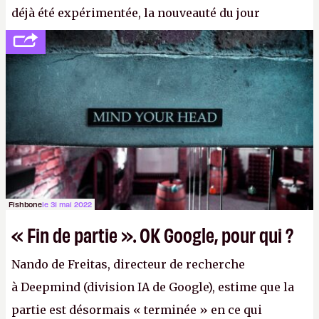
déjà été expérimentée, la nouveauté du jour
concerne le recours à des nœuds distants, pour ne
pas dire un réseau quantique multimédia interactif
(avec l’option Péritel). (
http://cpc.cx/AH432N4
-
Crédit photo : QuTech / Nature)
Fishbone
le 31 mai 2022
« Fin de partie ». OK Google, pour qui ?
Nando de Freitas, directeur de recherche
à Deepmind (division IA de Google), estime que la
partie est désormais « terminée » en ce qui