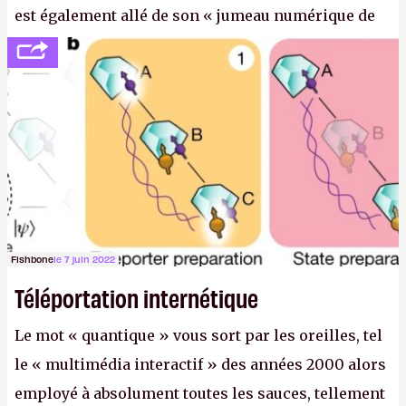
est également allé de son « jumeau numérique de
tout » et de l’importance des metasangsues, qu’il
considère comme «
la prochaine grande plateforme
informatique après le World Wide Web et le mobile
».
(Crédit photo : Pexels / Pixabay)
Fishbone
le 7 juin 2022
Téléportation internétique
Le mot « quantique » vous sort par les oreilles, tel
le « multimédia interactif » des années 2000 alors
employé à absolument toutes les sauces, tellement