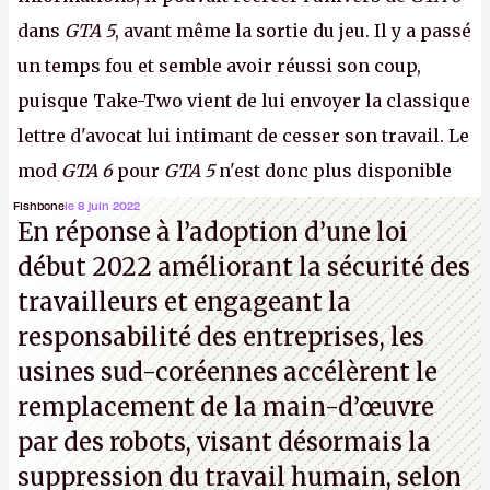
dans
GTA 5
, avant même la sortie du jeu. Il y a passé
un temps fou et semble avoir réussi son coup,
puisque Take-Two vient de lui envoyer la classique
lettre d'avocat lui intimant de cesser son travail. Le
mod
GTA 6
pour
GTA 5
n'est donc plus disponible
au téléchargement. Vous pouvez encore en voir
Fishbone
le 8 juin 2022
En réponse à l’adoption d’une loi
quelques bribes sur
cette vidéo YouTube
.
A.
début 2022 améliorant la sécurité des
travailleurs et engageant la
responsabilité des entreprises, les
usines sud-coréennes accélèrent le
remplacement de la main-d’œuvre
par des robots, visant désormais la
suppression du travail humain, selon