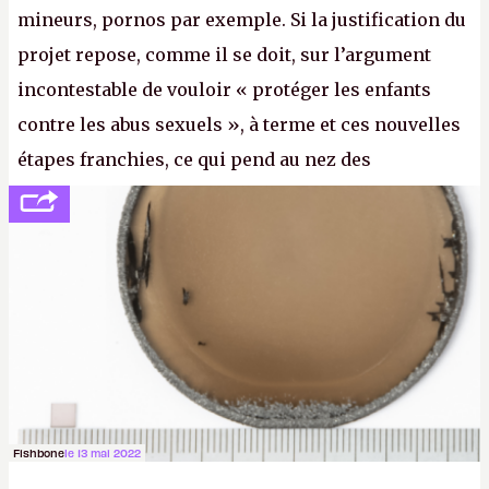
mineurs, pornos par exemple. Si la justification du
projet repose, comme il se doit, sur l’argument
incontestable de vouloir « protéger les enfants
contre les abus sexuels », à terme et ces nouvelles
étapes franchies, ce qui pend au nez des
internautes est à n'en point douter la mise en place
de l’identification obligatoire pour se connecter au
Net. (
http://cpc.cx/AH432N1
- Crédit photo : Pexels -
lilartsy)
Fishbone
le 13 mai 2022