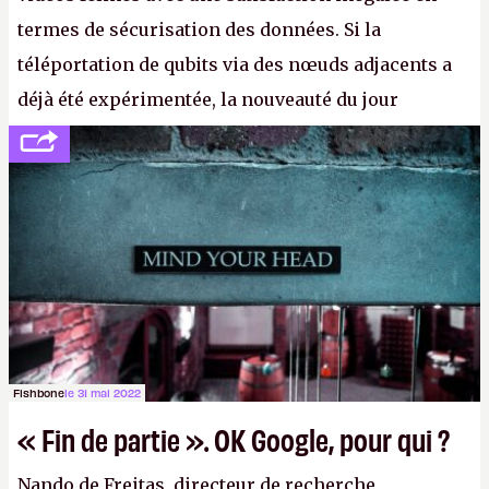
termes de sécurisation des données. Si la
téléportation de qubits via des nœuds adjacents a
déjà été expérimentée, la nouveauté du jour
concerne le recours à des nœuds distants, pour ne
pas dire un réseau quantique multimédia interactif
(avec l’option Péritel). (
http://cpc.cx/AH432N4
-
Crédit photo : QuTech / Nature)
Fishbone
le 31 mai 2022
« Fin de partie ». OK Google, pour qui ?
Nando de Freitas, directeur de recherche