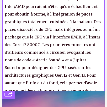
Intel/AMD pourraient n’être qu’un échauffement
pour aboutir, à terme, à l’intégration de puces
graphiques totalement cuisinées à la maison. Des
puces dissociées du CPU mais intégrées au même
package que le CPU via l’interface EMIB, à l’instar
des Core i7-8000G. Les premières rumeurs ont
d’ailleurs commencé à circuler, évoquant les
noms de code « Arctic Sound » et « Jupiter
Sound » pour désigner des GPU basés sur les
architectures graphiques Gen 12 et Gen 13. Pour
autant que l’info ait du fond, cela permet d’avoir
une vague idée du temps qui nous sépare de ces
éventuels GPU, puisque actuellement, les HD/UHD
e
Graphics 6x0 intégrées aux Intel Core de 8