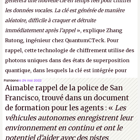
générera une nouvelle clé en temps réel pour chiffrer
les données vocales. La clé est générée de manière
aléatoire, difficile à craquer et détruite
immédiatement après l’appel
», explique Zhang
Rutong, ingénieur chez QuantumCTeck. Pour
rappel, cette technologie de chiffrement utilise des
photons uniques dans des états de superposition
quantique, dans lesquels la clé est intégrée pour
garantir une sécurité inconditionnelle entre des
Fishbone
le 24 mai 2022
Aimable rappel de la police de San
parties distantes. Vous ne comprenez rien ? C’est
Francisco, trouvé dans un document
normal, ça fait toujours ça avec le quantique.
de formation pour les agents : «
Les
(Crédit photo : China Telecom)
véhicules autonomes enregistrent leur
environnement en continu et ont le
potentiel d’aider avec des pistes