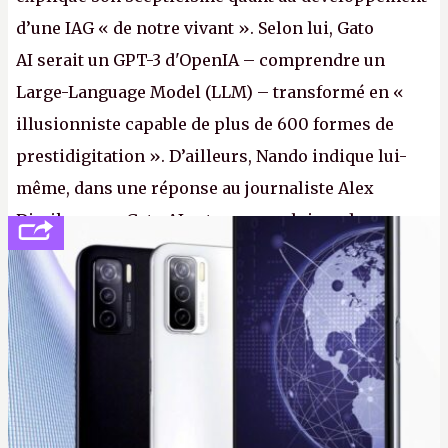
d’une IAG « de notre vivant ». Selon lui, Gato
AI serait un GPT-3 d'OpenIA – comprendre un
Large-Language Model (LLM) – transformé en «
illusionniste capable de plus de 600 formes de
prestidigitation ». D’ailleurs, Nando indique lui-
même, dans une réponse au journaliste Alex
Dimikas, que Gato AI est « encore loin » de
prétendre réussir le célèbre test de Turing. (Crédit
photo : Pexels - Arthur Brognoli)