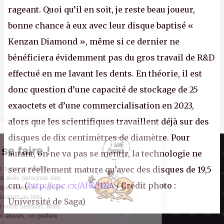
rageant. Quoi qu’il en soit, je reste beau joueur,
bonne chance à eux avec leur disque baptisé «
Kenzan Diamond », même si ce dernier ne
bénéficiera évidemment pas du gros travail de R&D
effectué en me lavant les dents. En théorie, il est
donc question d’une capacité de stockage de 25
exaoctets et d’une commercialisation en 2023,
alors que les scientifiques travaillent déjà sur des
disques de dix centimètres de diamètre. Pour
Il n'y a pas de
Canard PC
Cookie à se faire !
autant, on ne va pas se mentir, la technologie ne
Kiosque numérique
Ce site n'a recours à aucun tracker
sera réellement mature qu’avec des disques de 19,5
Boutique
externe, ne partage avec personne ses
cm. (
http://cpc.cx/AH431N4
/ Crédit photo :
statistiques de fréquentation et se limite
aux cookies nécessaires au bon
Université de Saga)
fonctionnement de votre session. Mais
comme on est bien élevés, on préfère