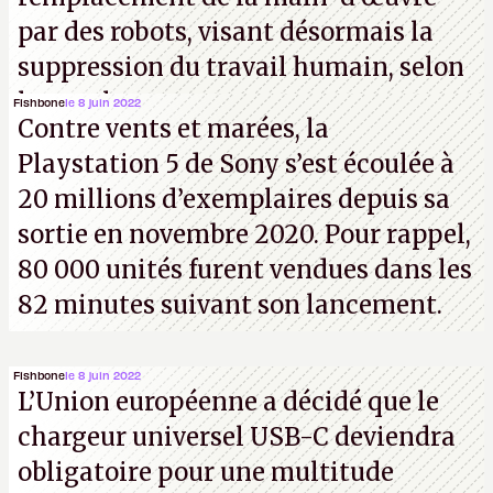
par des robots, visant désormais la
suppression du travail humain, selon
les analystes.
Fishbone
le 8 juin 2022
Contre vents et marées, la
Playstation 5 de Sony s’est écoulée à
20 millions d’exemplaires depuis sa
sortie en novembre 2020. Pour rappel,
80 000 unités furent vendues dans les
82 minutes suivant son lancement.
Fishbone
le 8 juin 2022
L’Union européenne a décidé que le
chargeur universel USB-C deviendra
obligatoire pour une multitude