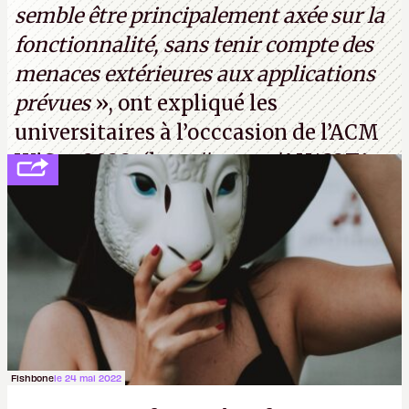
semble être principalement axée sur la
fonctionnalité, sans tenir compte des
menaces extérieures aux applications
prévues
», ont expliqué les
universitaires à l’occcasion de l’ACM
WiSec 2022. (
http://cpc.cx/AH432T1
(PDF) - Crédit photo : Pexels - Tyler
Lastovich)
Fishbone
le 24 mai 2022