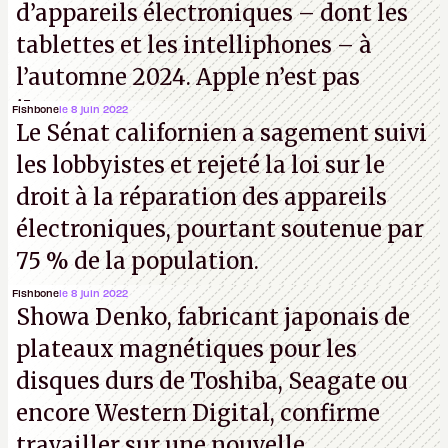
d’appareils électroniques – dont les
tablettes et les intelliphones – à
l’automne 2024. Apple n’est pas
iJouasse.
Fishbone
le 8 juin 2022
Le Sénat californien a sagement suivi
les lobbyistes et rejeté la loi sur le
droit à la réparation des appareils
électroniques, pourtant soutenue par
75 % de la population.
Fishbone
le 8 juin 2022
Showa Denko, fabricant japonais de
plateaux magnétiques pour les
disques durs de Toshiba, Seagate ou
encore Western Digital, confirme
travailler sur une nouvelle