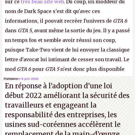
sur ce
très beau site web
. Du coup, un moddeur du
nom de Dark Space s'est dit qu'avec ces
informations, il pouvait recréer l'univers de
GTA 6
dans
GTA 5
, avant même la sortie du jeu. Il y a passé
un temps fou et semble avoir réussi son coup,
puisque Take-Two vient de lui envoyer la classique
lettre d'avocat lui intimant de cesser son travail. Le
mod
GTA 6
pour
GTA 5
n'est donc plus disponible
au téléchargement. Vous pouvez encore en voir
Fishbone
le 8 juin 2022
En réponse à l’adoption d’une loi
quelques bribes sur
cette vidéo YouTube
.
A.
début 2022 améliorant la sécurité des
travailleurs et engageant la
responsabilité des entreprises, les
usines sud-coréennes accélèrent le
remplacement de la main-d’œuvre