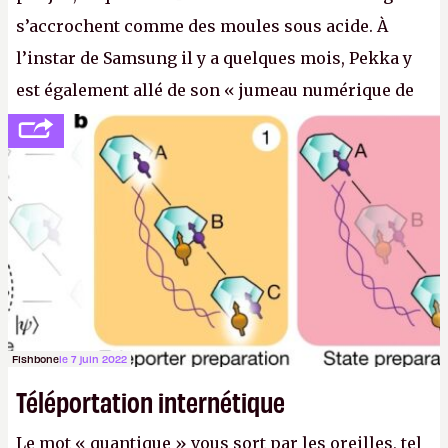
s’accrochent comme des moules sous acide. À
l’instar de Samsung il y a quelques mois, Pekka y
est également allé de son « jumeau numérique de
tout » et de l’importance des metasangsues, qu’il
considère comme «
la prochaine grande plateforme
informatique après le World Wide Web et le mobile
».
(Crédit photo : Pexels / Pixabay)
Fishbone
le 7 juin 2022
Téléportation internétique
Le mot « quantique » vous sort par les oreilles, tel