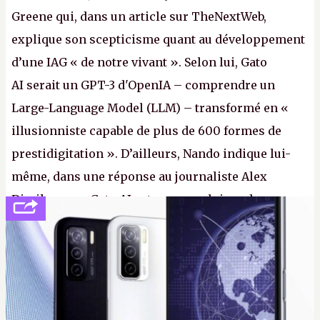
Greene qui, dans un article sur TheNextWeb,
explique son scepticisme quant au développement
d’une IAG « de notre vivant ». Selon lui, Gato
AI serait un GPT-3 d'OpenIA – comprendre un
Large-Language Model (LLM) – transformé en «
illusionniste capable de plus de 600 formes de
prestidigitation ». D’ailleurs, Nando indique lui-
même, dans une réponse au journaliste Alex
Dimikas, que Gato AI est « encore loin » de
prétendre réussir le célèbre test de Turing. (Crédit
photo : Pexels - Arthur Brognoli)