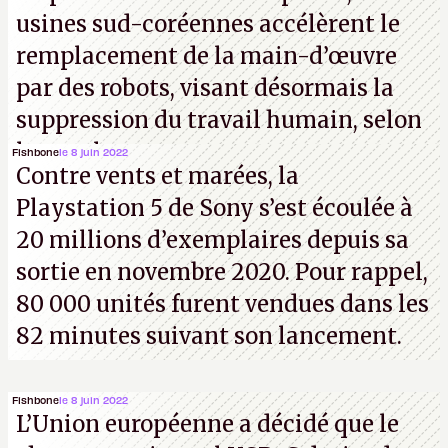
usines sud-coréennes accélèrent le
remplacement de la main-d’œuvre
par des robots, visant désormais la
suppression du travail humain, selon
les analystes.
Fishbone
le 8 juin 2022
Contre vents et marées, la
Playstation 5 de Sony s’est écoulée à
20 millions d’exemplaires depuis sa
sortie en novembre 2020. Pour rappel,
80 000 unités furent vendues dans les
82 minutes suivant son lancement.
Fishbone
le 8 juin 2022
L’Union européenne a décidé que le