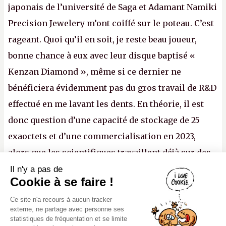
japonais de l’université de Saga et Adamant Namiki
Precision Jewelery m’ont coiffé sur le poteau. C’est
rageant. Quoi qu’il en soit, je reste beau joueur,
bonne chance à eux avec leur disque baptisé «
Kenzan Diamond », même si ce dernier ne
bénéficiera évidemment pas du gros travail de R&D
effectué en me lavant les dents. En théorie, il est
donc question d’une capacité de stockage de 25
exaoctets et d’une commercialisation en 2023,
alors que les scientifiques travaillent déjà sur des
disques de dix centimètres de diamètre. Pour
Il n'y a pas de
Canard PC
Cookie à se faire !
autant, on ne va pas se mentir, la technologie ne
Kiosque numérique
Ce site n'a recours à aucun tracker
sera réellement mature qu’avec des disques de 19,5
Boutique
externe, ne partage avec personne ses
cm. (
http://cpc.cx/AH431N4
/ Crédit photo :
statistiques de fréquentation et se limite