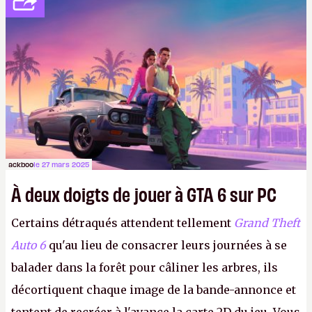
boîtier Intel aux circuits intégrés quantiques, bien
plus grands que les puces silicium
conventionnelles. L’objectif d’Intel est d’aboutir à
la fabrication d’un processeur 49 qubits. On ne
l'arrête plus je vous dis.
ackboo
le 27 mars 2025
À deux doigts de jouer à GTA 6 sur PC
Certains détraqués attendent tellement
Grand Theft
Auto 6
qu'au lieu de consacrer leurs journées à se
balader dans la forêt pour câliner les arbres, ils
décortiquent chaque image de la bande-annonce et