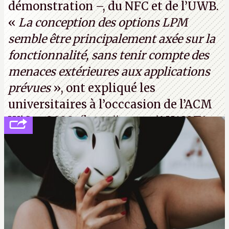
démonstration –, du NFC et de l’UWB.
«
La conception des options LPM
semble être principalement axée sur la
fonctionnalité, sans tenir compte des
menaces extérieures aux applications
prévues
», ont expliqué les
universitaires à l’occcasion de l’ACM
WiSec 2022. (
http://cpc.cx/AH432T1
(PDF) - Crédit photo : Pexels - Tyler
Lastovich)