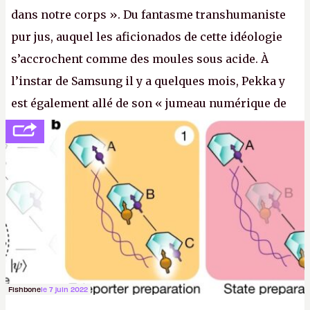
dans notre corps ». Du fantasme transhumaniste
pur jus, auquel les aficionados de cette idéologie
s’accrochent comme des moules sous acide. À
l’instar de Samsung il y a quelques mois, Pekka y
est également allé de son « jumeau numérique de
tout » et de l’importance des metasangsues, qu’il
considère comme «
la prochaine grande plateforme
informatique après le World Wide Web et le mobile
».
(Crédit photo : Pexels / Pixabay)
Fishbone
le 7 juin 2022