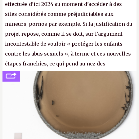
effectuée d’ici 2024 au moment d’accéder à des
sites considérés comme préjudiciables aux
mineurs, pornos par exemple. Si la justification du
projet repose, comme il se doit, sur l’argument
incontestable de vouloir « protéger les enfants
contre les abus sexuels », à terme et ces nouvelles
étapes franchies, ce qui pend au nez des
internautes est à n'en point douter la mise en place
de l’identification obligatoire pour se connecter au
Net. (
http://cpc.cx/AH432N1
- Crédit photo : Pexels -
lilartsy)