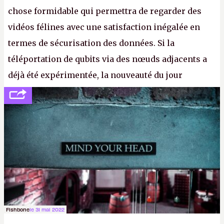
chose formidable qui permettra de regarder des
vidéos félines avec une satisfaction inégalée en
termes de sécurisation des données. Si la
téléportation de qubits via des nœuds adjacents a
déjà été expérimentée, la nouveauté du jour
concerne le recours à des nœuds distants, pour ne
pas dire un réseau quantique multimédia interactif
(avec l’option Péritel). (
http://cpc.cx/AH432N4
-
Crédit photo : QuTech / Nature)
Fishbone
le 31 mai 2022