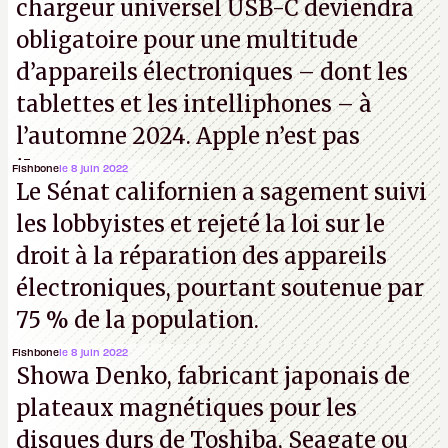
chargeur universel USB-C deviendra
obligatoire pour une multitude
d’appareils électroniques – dont les
tablettes et les intelliphones – à
l’automne 2024. Apple n’est pas
iJouasse.
Fishbone
le 8 juin 2022
Le Sénat californien a sagement suivi
les lobbyistes et rejeté la loi sur le
droit à la réparation des appareils
électroniques, pourtant soutenue par
75 % de la population.
Fishbone
le 8 juin 2022
Showa Denko, fabricant japonais de
plateaux magnétiques pour les
disques durs de Toshiba, Seagate ou