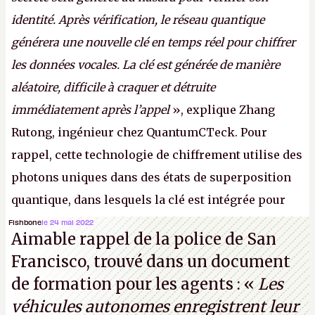
identité. Après vérification, le réseau quantique
générera une nouvelle clé en temps réel pour chiffrer
les données vocales. La clé est générée de manière
aléatoire, difficile à craquer et détruite
immédiatement après l’appel
», explique Zhang
Rutong, ingénieur chez QuantumCTeck. Pour
rappel, cette technologie de chiffrement utilise des
photons uniques dans des états de superposition
quantique, dans lesquels la clé est intégrée pour
garantir une sécurité inconditionnelle entre des
Fishbone
le 24 mai 2022
Aimable rappel de la police de San
parties distantes. Vous ne comprenez rien ? C’est
Francisco, trouvé dans un document
normal, ça fait toujours ça avec le quantique.
de formation pour les agents : «
Les
(Crédit photo : China Telecom)
véhicules autonomes enregistrent leur