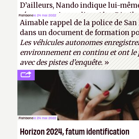
D’ailleurs, Nando indique lui-mêm
réponse au journaliste Alex Dimika
Fishbone
le 24 mai 2022
Aimable rappel de la police de San 
« encore loin » de prétendre réussir
dans un document de formation pou
Turing. (Crédit photo : Pexels - Ar
Les véhicules autonomes enregistre
environnement en continu et ont le p
avec des pistes d’enquête.
»
Fishbone
le 24 mai 2022
Horizon 2024, fatum identification