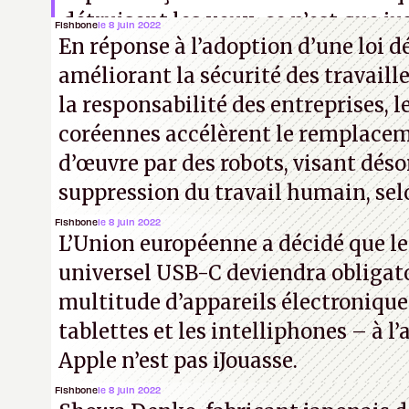
détruisent les yeux, ce n’est que jus
Fishbone
le 8 juin 2022
En réponse à l’adoption d’une loi 
améliorant la sécurité des travaill
la responsabilité des entreprises, l
coréennes accélèrent le remplacem
d’œuvre par des robots, visant déso
suppression du travail humain, selo
Fishbone
le 8 juin 2022
L’Union européenne a décidé que l
universel USB-C deviendra obligat
multitude d’appareils électronique
tablettes et les intelliphones – à 
Apple n’est pas iJouasse.
Fishbone
le 8 juin 2022