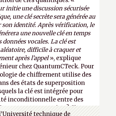
bution de clés quantiques. «
r initie une discussion sécurisée
que, une clé secrète sera générée au
 son identité. Après vérification, le
nérera une nouvelle clé en temps
es données vocales. La clé est
léatoire, difficile à craquer et
ment après l’appel
», explique
énieur chez QuantumCTeck. Pour
ologie de chiffrement utilise des
ns des états de superposition
quels la clé est intégrée pour
ité inconditionnelle entre des
Vous ne comprenez rien ? C’est
l’Université technique de