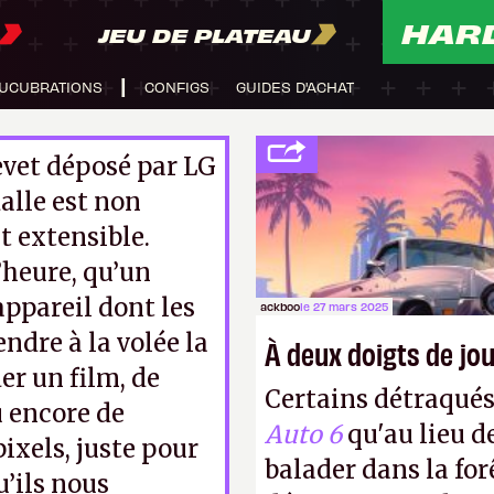
HAR
JEU DE PLATEAU
UCUBRATIONS
CONFIGS
GUIDES D'ACHAT
evet déposé par LG
alle est non
t extensible.
l’heure, qu’un
ppareil dont les
ackboo
le 27 mars 2025
ndre à la volée la
À deux doigts de jou
er un film, de
Certains détraqué
u encore de
Auto 6
qu'au lieu d
ixels, juste pour
balader dans la forê
u’ils nous