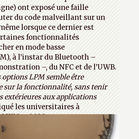
jours ça avec le quantique. (Crédit
ne) ont exposé une faille
com)
ter du code malveillant sur un
 même lorsque ce dernier est
certaines fonctionnalités
cher en mode basse
, à l’instar du Bluetooth –
émonstration –, du NFC et de l’UWB.
s options LPM semble être
 sur la fonctionnalité, sans tenir
 extérieures aux applications
iqué les universitaires à
CM WiSec 2022.
32T1
(PDF) - Crédit photo : Pexels -