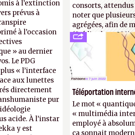
omis à l’extinction
consorts, attendus 
ers prévus à
noter que plusieur
ranspire
agrégées, afin de 
primé à l’occasion
(Crédit photo : Mic
ectives
que » au dernier
os. Le PDG
plus « l’interface
lace aux lunettes
Fishbone
le 7 juin 2022
grés directement
Téléportation intern
ranshumaniste pur
Le mot « quantique »
 idéologie
« multimédia inter
 acide. À l’instar
employé à absolume
ekka y est
ça sonnait modern