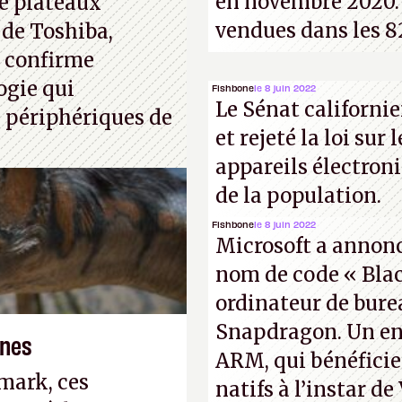
en novembre 2020. 
e plateaux
vendues dans les 8
 de Toshiba,
, confirme
ogie qui
Fishbone
le 8 juin 2022
Le Sénat californie
 périphériques de
et rejeté la loi sur 
appareils électron
de la population.
Fishbone
le 8 juin 2022
Microsoft a annoncé
nom de code « Blac
ordinateur de bur
Snapdragon. Un en
ones
ARM, qui bénéficie
mark, ces
natifs à l’instar de