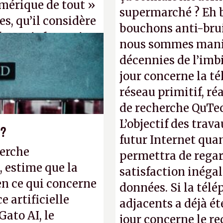
mérique de tout »
supermarché ? Eh b
s, qu’il considère
bouchons anti-brui
forme informatique
nous sommes manif
». (Crédit photo :
décennies de l’imbi
jour concerne la té
réseau primitif, ré
de recherche QuTec
L’objectif des trav
 ?
futur Internet qua
herche
permettra de regar
, estime que la
satisfaction inéga
en ce qui concerne
données. Si la tél
 artificielle
adjacents a déjà é
Gato AI, le
jour concerne le r