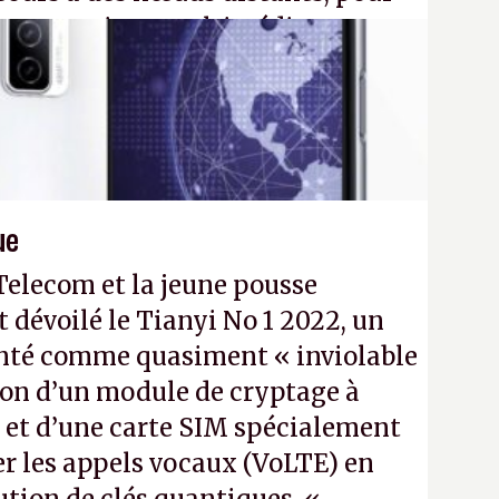
eau quantique multimédia
ption Péritel).
32N4
- Crédit photo : QuTech /
ue
Telecom et la jeune pousse
évoilé le Tianyi No 1 2022, un
enté comme quasiment « inviolable
tion d’un module de cryptage à
 et d’une carte SIM spécialement
er les appels vocaux (VoLTE) en