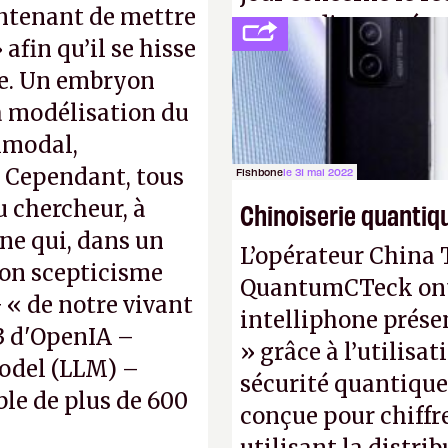
intenant de mettre
ne pas dire un rés
 afin qu’il se hisse
interactif (avec l’o
ne. Un embryon
(
http://cpc.cx/AH4
la modélisation du
Nature)
imodal,
. Cependant, tous
Fishbone
le 31 mai 2022
 chercheur, à
Chinoiserie quantiq
ene qui, dans un
L’opérateur China 
son scepticisme
QuantumCTeck ont d
« de notre vivant
intelliphone prés
-3 d'OpenIA –
» grâce à l’utilisa
odel (LLM) –
sécurité quantique
ble de plus de 600
conçue pour chiffr