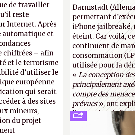
normal, ça fait tou
e de travailler
Darmstadt (Allemag
photo : China Tele
’il reste
permettant d’exécu
ur Internet. Après
iPhone jailbreaké,
se automatique et
éteint. Car voilà, 
pondances
continuent de mar
chiffrées – afin
consommation (LPM)
té et le terrorisme
utilisée pour la d
ilité d’utiliser le
«
La conception de
érique européenne
principalement axée
fication qui serait
compte des menaces
céder à des sites
prévues
», ont expl
aux mineurs,
l’occcasion de l’A
ion du projet
(
http://cpc.cx/AH4
ument
Tyler Lastovich)