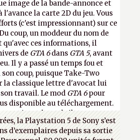
ue image de la bande-annonce et
à l'avance la carte 2D du jeu. Vous
fforts (c'est impressionnant) sur ce
 Du coup, un moddeur du nom de
t qu'avec ces informations, il
nivers de
GTA 6
dans
GTA 5
, avant
eu. Il y a passé un temps fou et
i son coup, puisque Take-Two
 la classique lettre d'avocat lui
 son travail. Le mod
GTA 6
pour
lus disponible au téléchargement.
 en voir quelques bribes sur
cette
ées, la Playstation 5 de Sony s’est
ns d’exemplaires depuis sa sortie