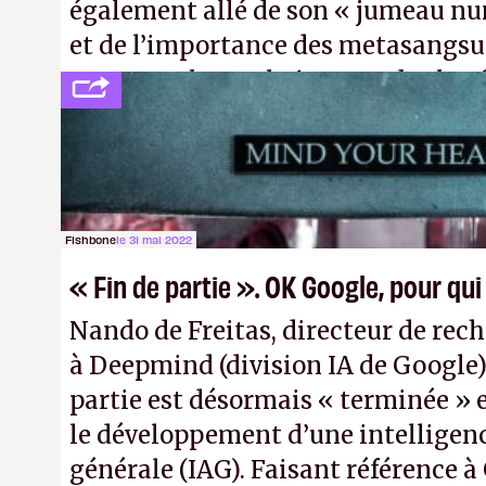
également allé de son « jumeau nu
et de l’importance des metasangsue
comme «
la prochaine grande plate
après le World Wide Web et le mobile
Pexels / Pixabay)
Fishbone
le 31 mai 2022
« Fin de partie ». OK Google, pour qui
Nando de Freitas, directeur de rec
à Deepmind (division IA de Google)
partie est désormais « terminée » 
le développement d’une intelligence
générale (IAG). Faisant référence à 