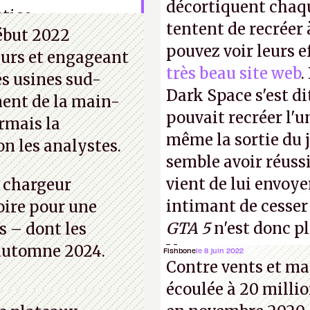
décortiquent chaq
tice.
tentent de recréer 
début 2022
pouvez voir leurs e
eurs et engageant
très beau site web
.
es usines sud-
Dark Space s'est di
ent de la main-
pouvait recréer l'u
rmais la
même la sortie du j
n les analystes.
semble avoir réuss
vient de lui envoyer
e chargeur
intimant de cesser
oire pour une
GTA 5
n'est donc p
s – dont les
Vous pouvez encore
l’automne 2024.
Fishbone
le 8 juin 2022
Contre vents et mar
vidéo YouTube
.
A.
écoulée à 20 millio