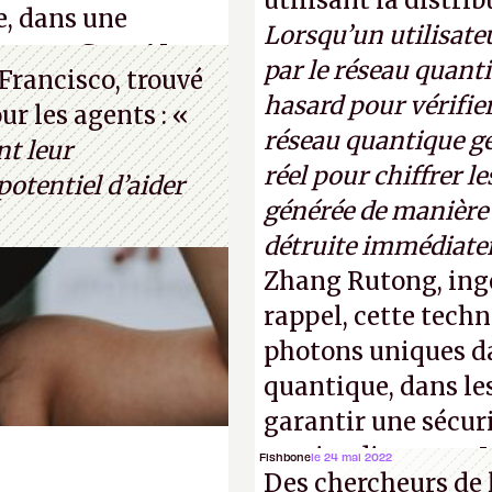
utilisant la distri
e, dans une
Lorsqu’un utilisateu
s, que Gato AI est
par le réseau quanti
Francisco, trouvé
 le célèbre test de
hasard pour vérifier
r les agents : «
thur Brognoli)
réseau quantique gé
nt leur
réel pour chiffrer l
otentiel d’aider
générée de manière a
détruite immédiate
Zhang Rutong, ing
rappel, cette techn
photons uniques da
quantique, dans les
garantir une sécur
parties distantes. 
Fishbone
le 24 mai 2022
Des chercheurs de 