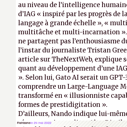
au niveau de l’intelligence humai
d’IAG « inspiré par les progrès de 
langage à grande échelle », « mult
multitâche et multi-incarnation »
ne partagent pas l’enthousiasme du
l’instar du journaliste Tristan Gre
article sur TheNextWeb, explique 
quant au développement d’une IAG 
». Selon lui, Gato AI serait un GPT
comprendre un Large-Language M
transformé en « illusionniste capa
formes de prestidigitation ».
D’ailleurs, Nando indique lui-mêm
réponse au journaliste Alex Dimika
Fishbone
le 24 mai 2022