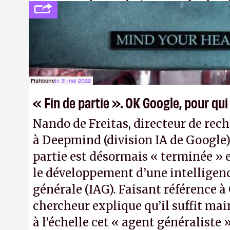
comme «
la prochaine grande plate
après le World Wide Web et le mobile
Pexels / Pixabay)
Fishbone
le 31 mai 2022
« Fin de partie ». OK Google, pour qui
Nando de Freitas, directeur de rec
à Deepmind (division IA de Google)
partie est désormais « terminée » 
le développement d’une intelligence
générale (IAG). Faisant référence à 
chercheur explique qu’il suffit ma
à l’échelle cet « agent généraliste »