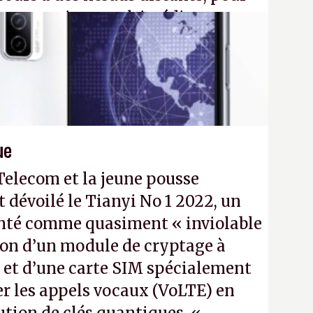
eau quantique multimédia
ption Péritel).
32N4
- Crédit photo : QuTech /
ue
Telecom et la jeune pousse
évoilé le Tianyi No 1 2022, un
enté comme quasiment « inviolable
tion d’un module de cryptage à
 et d’une carte SIM spécialement
er les appels vocaux (VoLTE) en