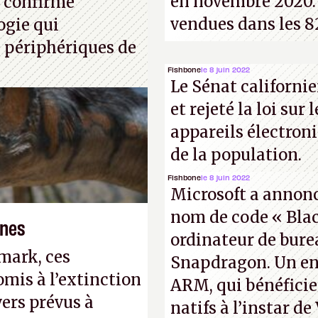
en novembre 2020. 
, confirme
vendues dans les 8
ogie qui
 périphériques de
Fishbone
le 8 juin 2022
Le Sénat californie
et rejeté la loi sur 
appareils électron
de la population.
Fishbone
le 8 juin 2022
Microsoft a annoncé
nom de code « Blac
ones
ordinateur de bur
mark, ces
Snapdragon. Un en
omis à l’extinction
ARM, qui bénéficie
ers prévus à
natifs à l’instar de