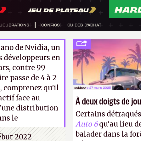
HAR
JEU DE PLATEAU
UCUBRATIONS
CONFIGS
GUIDES D'ACHAT
ano de Nvidia, un
s développeurs en
ars, contre 99
re passe de 4 à 2
, comprenez qu’il
ackboo
le 27 mars 2025
actif face au
À deux doigts de jou
’une distribution
Certains détraqué
ans le
Auto 6
qu'au lieu d
balader dans la forê
début 2022