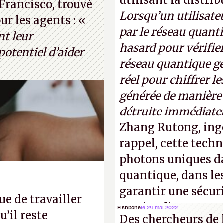
utilisant la distri
Francisco, trouvé
 le célèbre test de
Lorsqu’un utilisateu
r les agents : «
thur Brognoli)
par le réseau quanti
nt leur
hasard pour vérifier
otentiel d’aider
réseau quantique gé
réel pour chiffrer l
générée de manière a
détruite immédiate
Zhang Rutong, ing
rappel, cette techn
photons uniques da
quantique, dans les
garantir une sécur
e de travailler
parties distantes. 
Fishbone
le 24 mai 2022
’il reste
Des chercheurs de 