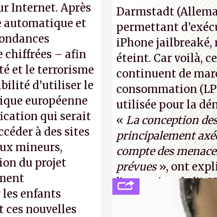
normal, ça fait tou
ur Internet. Après
Darmstadt (Allemag
photo : China Tele
se automatique et
permettant d’exécu
pondances
iPhone jailbreaké,
chiffrées – afin
éteint. Car voilà, 
té et le terrorisme
continuent de mar
ilité d’utiliser le
consommation (LPM)
érique européenne
utilisée pour la d
fication qui serait
«
La conception de
céder à des sites
principalement axée
aux mineurs,
compte des menaces
ion du projet
prévues
», ont expl
ument
l’occcasion de l’A
 les enfants
(
http://cpc.cx/AH4
t ces nouvelles
Tyler Lastovich)