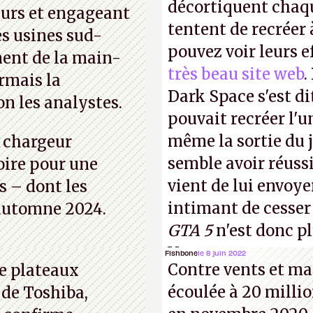
décortiquent chaq
eurs et engageant
tentent de recréer 
es usines sud-
pouvez voir leurs e
ent de la main-
très beau site web
.
rmais la
Dark Space s'est di
n les analystes.
pouvait recréer l'u
même la sortie du j
e chargeur
semble avoir réuss
oire pour une
vient de lui envoyer
s – dont les
intimant de cesser
l’automne 2024.
GTA 5
n'est donc p
Vous pouvez encore
Fishbone
le 8 juin 2022
Contre vents et mar
e plateaux
vidéo YouTube
.
A.
écoulée à 20 millio
 de Toshiba,