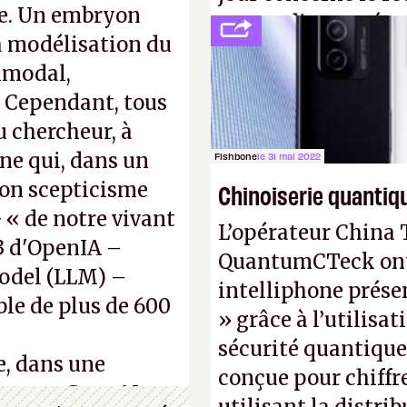
ne. Un embryon
ne pas dire un rés
la modélisation du
interactif (avec l’o
imodal,
(
http://cpc.cx/AH4
. Cependant, tous
Nature)
 chercheur, à
ene qui, dans un
Fishbone
le 31 mai 2022
son scepticisme
Chinoiserie quantiq
« de notre vivant
L’opérateur China 
-3 d'OpenIA –
QuantumCTeck ont d
odel (LLM) –
intelliphone prés
ble de plus de 600
» grâce à l’utilisa
sécurité quantique
e, dans une
conçue pour chiffr
s, que Gato AI est