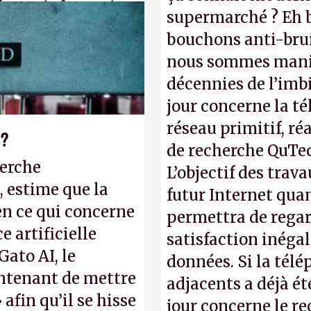
forme informatique
supermarché ? Eh b
». (Crédit photo :
bouchons anti-brui
nous sommes manif
décennies de l’imbi
jour concerne la té
réseau primitif, ré
 ?
de recherche QuTec
herche
L’objectif des trav
, estime que la
futur Internet qua
en ce qui concerne
permettra de regar
 artificielle
satisfaction inéga
Gato AI, le
données. Si la tél
intenant de mettre
adjacents a déjà é
 afin qu’il se hisse
jour concerne le r