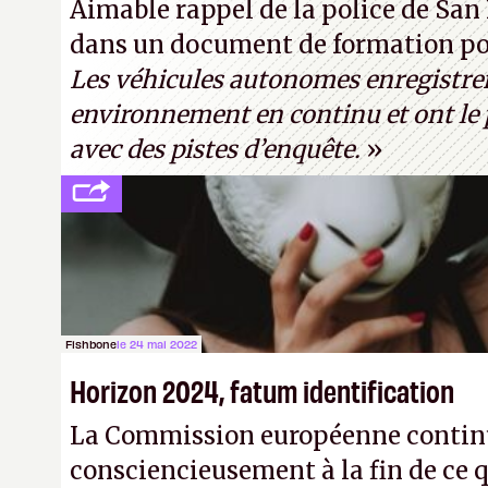
Aimable rappel de la police de San 
« encore loin » de prétendre réussir
dans un document de formation pou
Turing. (Crédit photo : Pexels - Ar
Les véhicules autonomes enregistre
environnement en continu et ont le p
avec des pistes d’enquête.
»
Fishbone
le 24 mai 2022
Horizon 2024, fatum identification
La Commission européenne continu
consciencieusement à la fin de ce qu