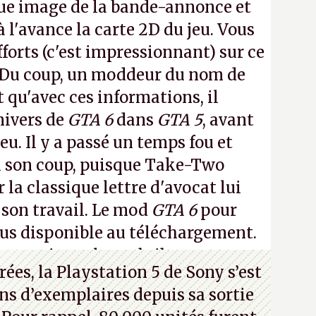
ue image de la bande-annonce et
à l'avance la carte 2D du jeu. Vous
fforts (c'est impressionnant) sur ce
 Du coup, un moddeur du nom de
t qu'avec ces informations, il
nivers de
GTA 6
dans
GTA 5
, avant
eu. Il y a passé un temps fou et
i son coup, puisque Take-Two
 la classique lettre d'avocat lui
 son travail. Le mod
GTA 6
pour
lus disponible au téléchargement.
 en voir quelques bribes sur
cette
ées, la Playstation 5 de Sony s’est
ns d’exemplaires depuis sa sortie