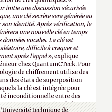
bution de clés quantiques. «
r initie une discussion sécurisée
que, une clé secrète sera générée au
 son identité. Après vérification, le
nérera une nouvelle clé en temps
es données vocales. La clé est
léatoire, difficile à craquer et
ment après l’appel
», explique
énieur chez QuantumCTeck. Pour
ologie de chiffrement utilise des
ns des états de superposition
quels la clé est intégrée pour
ité inconditionnelle entre des
Vous ne comprenez rien ? C’est
l’Université technique de