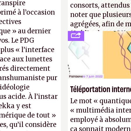
ranspire
consorts, attendus 
primé à l’occasion
noter que plusieur
ectives
agrégées, afin de 
que » au dernier
(Crédit photo : Mic
os. Le PDG
plus « l’interface
lace aux lunettes
grés directement
ranshumaniste pur
Fishbone
le 7 juin 2022
 idéologie
Téléportation intern
 acide. À l’instar
Le mot « quantique »
ekka y est
« multimédia inter
mérique de tout »
employé à absolume
s, qu’il considère
ça sonnait modern