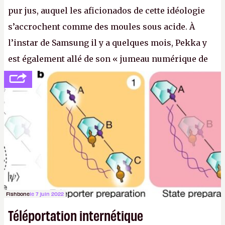
pur jus, auquel les aficionados de cette idéologie
s’accrochent comme des moules sous acide. À
l’instar de Samsung il y a quelques mois, Pekka y
est également allé de son « jumeau numérique de
tout » et de l’importance des metasangsues, qu’il
considère comme «
la prochaine grande plateforme
informatique après le World Wide Web et le mobile
».
(Crédit photo : Pexels / Pixabay)
Fishbone
le 7 juin 2022
Téléportation internétique