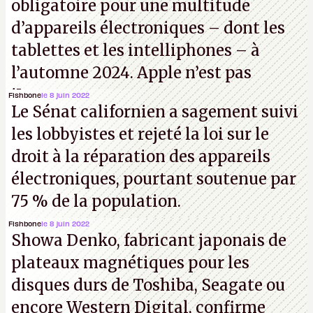
obligatoire pour une multitude
d’appareils électroniques – dont les
tablettes et les intelliphones – à
l’automne 2024. Apple n’est pas
iJouasse.
Fishbone
le 8 juin 2022
Le Sénat californien a sagement suivi
les lobbyistes et rejeté la loi sur le
droit à la réparation des appareils
électroniques, pourtant soutenue par
75 % de la population.
Fishbone
le 8 juin 2022
Showa Denko, fabricant japonais de
plateaux magnétiques pour les
disques durs de Toshiba, Seagate ou
encore Western Digital, confirme