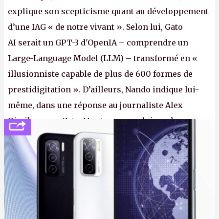
explique son scepticisme quant au développement
d’une IAG « de notre vivant ». Selon lui, Gato
AI serait un GPT-3 d'OpenIA – comprendre un
Large-Language Model (LLM) – transformé en «
illusionniste capable de plus de 600 formes de
prestidigitation ». D’ailleurs, Nando indique lui-
même, dans une réponse au journaliste Alex
Dimikas, que Gato AI est « encore loin » de
prétendre réussir le célèbre test de Turing. (Crédit
photo : Pexels - Arthur Brognoli)