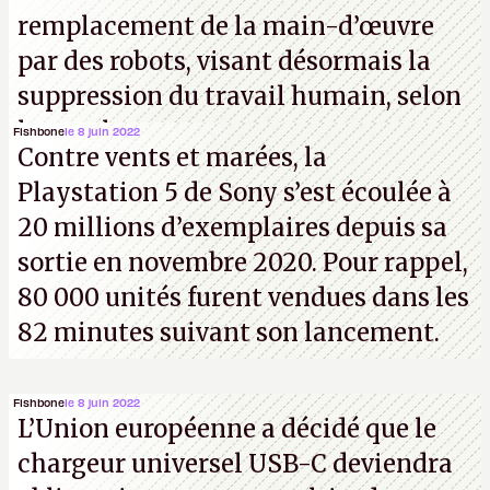
remplacement de la main-d’œuvre
par des robots, visant désormais la
suppression du travail humain, selon
les analystes.
Fishbone
le 8 juin 2022
Contre vents et marées, la
Playstation 5 de Sony s’est écoulée à
20 millions d’exemplaires depuis sa
sortie en novembre 2020. Pour rappel,
80 000 unités furent vendues dans les
82 minutes suivant son lancement.
Fishbone
le 8 juin 2022
L’Union européenne a décidé que le
chargeur universel USB-C deviendra