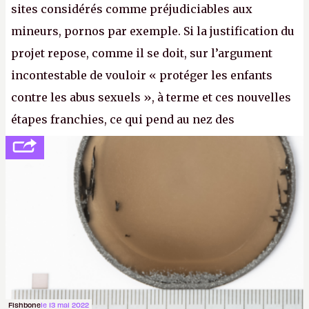
sites considérés comme préjudiciables aux
mineurs, pornos par exemple. Si la justification du
projet repose, comme il se doit, sur l’argument
incontestable de vouloir « protéger les enfants
contre les abus sexuels », à terme et ces nouvelles
étapes franchies, ce qui pend au nez des
internautes est à n'en point douter la mise en place
de l’identification obligatoire pour se connecter au
Net. (
http://cpc.cx/AH432N1
- Crédit photo : Pexels -
lilartsy)
Fishbone
le 13 mai 2022