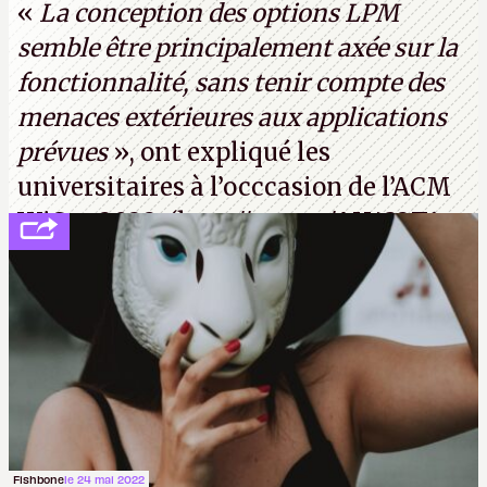
«
La conception des options LPM
semble être principalement axée sur la
fonctionnalité, sans tenir compte des
menaces extérieures aux applications
prévues
», ont expliqué les
universitaires à l’occcasion de l’ACM
WiSec 2022. (
http://cpc.cx/AH432T1
(PDF) - Crédit photo : Pexels - Tyler
Lastovich)
Fishbone
le 24 mai 2022