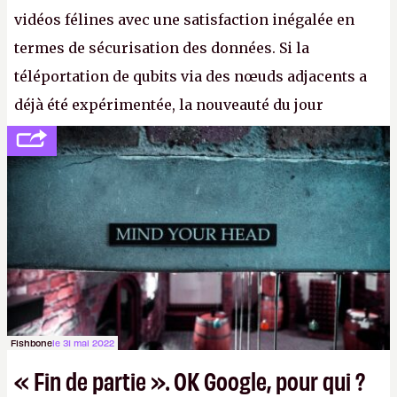
vidéos félines avec une satisfaction inégalée en
termes de sécurisation des données. Si la
téléportation de qubits via des nœuds adjacents a
déjà été expérimentée, la nouveauté du jour
concerne le recours à des nœuds distants, pour ne
pas dire un réseau quantique multimédia interactif
(avec l’option Péritel). (
http://cpc.cx/AH432N4
-
Crédit photo : QuTech / Nature)
Fishbone
le 31 mai 2022
« Fin de partie ». OK Google, pour qui ?