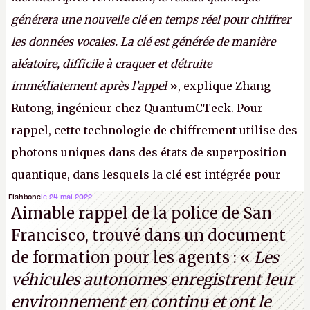
générera une nouvelle clé en temps réel pour chiffrer
les données vocales. La clé est générée de manière
aléatoire, difficile à craquer et détruite
immédiatement après l’appel
», explique Zhang
Rutong, ingénieur chez QuantumCTeck. Pour
rappel, cette technologie de chiffrement utilise des
photons uniques dans des états de superposition
quantique, dans lesquels la clé est intégrée pour
garantir une sécurité inconditionnelle entre des
Fishbone
le 24 mai 2022
Aimable rappel de la police de San
parties distantes. Vous ne comprenez rien ? C’est
Francisco, trouvé dans un document
normal, ça fait toujours ça avec le quantique.
de formation pour les agents : «
Les
(Crédit photo : China Telecom)
véhicules autonomes enregistrent leur
environnement en continu et ont le