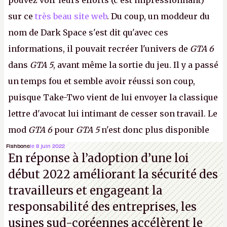
pouvez voir leurs efforts (c'est impressionnant)
sur ce
très beau site web
. Du coup, un moddeur du
nom de Dark Space s'est dit qu'avec ces
informations, il pouvait recréer l'univers de
GTA 6
dans
GTA 5
, avant même la sortie du jeu. Il y a passé
un temps fou et semble avoir réussi son coup,
puisque Take-Two vient de lui envoyer la classique
lettre d'avocat lui intimant de cesser son travail. Le
mod
GTA 6
pour
GTA 5
n'est donc plus disponible
au téléchargement. Vous pouvez encore en voir
Fishbone
le 8 juin 2022
En réponse à l’adoption d’une loi
quelques bribes sur
cette vidéo YouTube
.
A.
début 2022 améliorant la sécurité des
travailleurs et engageant la
responsabilité des entreprises, les
usines sud-coréennes accélèrent le