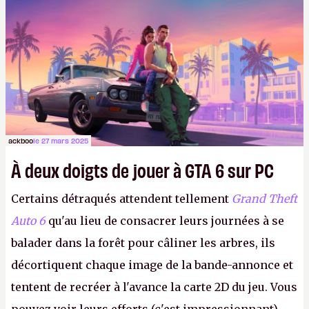
l'informatique neuromorphique, voire « l’Internet
neuro-électronique », comprendre la mise en
œuvre de fonctions cérébrales à l'intérieur de
puces informatiques.
ackboo
le 27 mars 2025
À deux doigts de jouer à GTA 6 sur PC
Certains détraqués attendent tellement
Grand Theft
Auto 6
qu'au lieu de consacrer leurs journées à se
balader dans la forêt pour câliner les arbres, ils
décortiquent chaque image de la bande-annonce et
tentent de recréer à l'avance la carte 2D du jeu. Vous