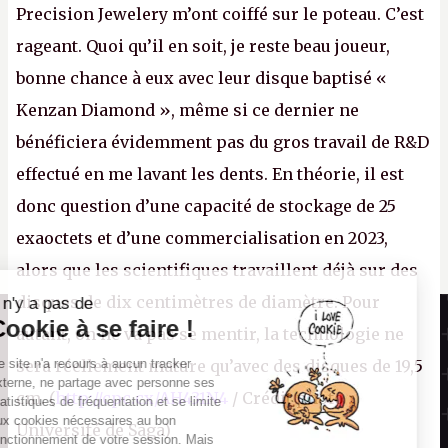
Precision Jewelery m’ont coiffé sur le poteau. C’est
rageant. Quoi qu’il en soit, je reste beau joueur,
bonne chance à eux avec leur disque baptisé «
Kenzan Diamond », même si ce dernier ne
bénéficiera évidemment pas du gros travail de R&D
effectué en me lavant les dents. En théorie, il est
donc question d’une capacité de stockage de 25
exaoctets et d’une commercialisation en 2023,
alors que les scientifiques travaillent déjà sur des
disques de dix centimètres de diamètre. Pour
Il n'y a pas de
Canard PC
Cookie à se faire !
autant, on ne va pas se mentir, la technologie ne
Kiosque numérique
Ce site n'a recours à aucun tracker
sera réellement mature qu’avec des disques de 19,5
Boutique
externe, ne partage avec personne ses
cm. (
http://cpc.cx/AH431N4
/ Crédit photo :
statistiques de fréquentation et se limite
aux cookies nécessaires au bon
Université de Saga)
fonctionnement de votre session. Mais