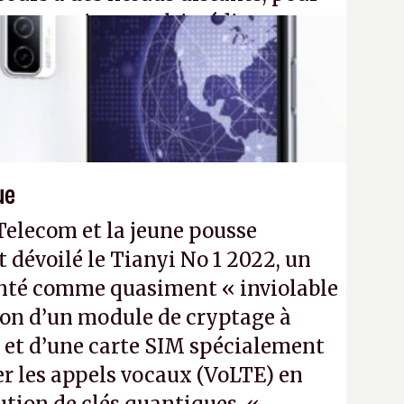
eau quantique multimédia
ption Péritel).
32N4
- Crédit photo : QuTech /
ue
Telecom et la jeune pousse
évoilé le Tianyi No 1 2022, un
enté comme quasiment « inviolable
tion d’un module de cryptage à
 et d’une carte SIM spécialement
er les appels vocaux (VoLTE) en