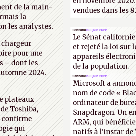
en novembre 2020. 
ent de la main-
vendues dans les 8
rmais la
n les analystes.
Fishbone
le 8 juin 2022
Le Sénat californie
e chargeur
et rejeté la loi sur 
oire pour une
appareils électron
s – dont les
de la population.
l’automne 2024.
Fishbone
le 8 juin 2022
Microsoft a annoncé
nom de code « Blac
e plateaux
ordinateur de bur
 de Toshiba,
Snapdragon. Un en
, confirme
ARM, qui bénéficie
ogie qui
natifs à l’instar de