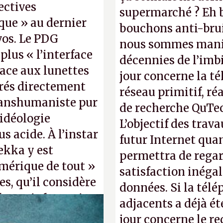
ectives
supermarché ? Eh b
que » au dernier
bouchons anti-brui
os. Le PDG
nous sommes manif
plus « l’interface
décennies de l’imbi
lace aux lunettes
jour concerne la té
grés directement
réseau primitif, ré
ranshumaniste pur
de recherche QuTec
 idéologie
L’objectif des trav
 acide. À l’instar
futur Internet qua
ekka y est
permettra de regar
mérique de tout »
satisfaction inéga
s, qu’il considère
données. Si la tél
forme informatique
adjacents a déjà é
». (Crédit photo :
jour concerne le r