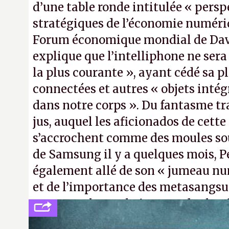
d’une table ronde intitulée « persp
stratégiques de l’économie numéri
Forum économique mondial de Dav
explique que l’intelliphone ne sera 
la plus courante », ayant cédé sa p
connectées et autres « objets inté
dans notre corps ». Du fantasme t
jus, auquel les aficionados de cette
s’accrochent comme des moules sous
de Samsung il y a quelques mois, P
également allé de son « jumeau nu
et de l’importance des metasangsue
comme «
la prochaine grande plate
après le World Wide Web et le mobile