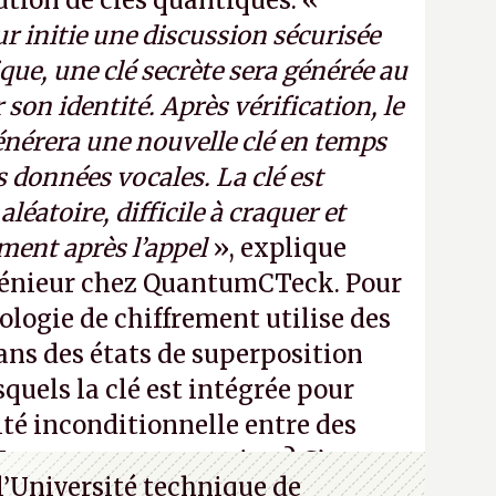
bution de clés quantiques. «
r initie une discussion sécurisée
que, une clé secrète sera générée au
 son identité. Après vérification, le
nérera une nouvelle clé en temps
es données vocales. La clé est
léatoire, difficile à craquer et
ment après l’appel
», explique
énieur chez QuantumCTeck. Pour
ologie de chiffrement utilise des
ns des états de superposition
quels la clé est intégrée pour
ité inconditionnelle entre des
Vous ne comprenez rien ? C’est
l’Université technique de