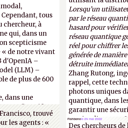
utilisant la distri
imodal,
Lorsqu’un utilisateu
. Cependant, tous
par le réseau quanti
 chercheur, à
hasard pour vérifier
ene qui, dans un
réseau quantique gé
son scepticisme
réel pour chiffrer l
« de notre vivant
générée de manière a
-3 d'OpenIA –
détruite immédiate
odel (LLM) –
Zhang Rutong, ing
ble de plus de 600
rappel, cette techn
photons uniques da
e, dans une
quantique, dans les
s, que Gato AI est
garantir une sécur
Francisco, trouvé
 le célèbre test de
parties distantes. 
Fishbone
le 24 mai 2022
r les agents : «
thur Brognoli)
Des chercheurs de 