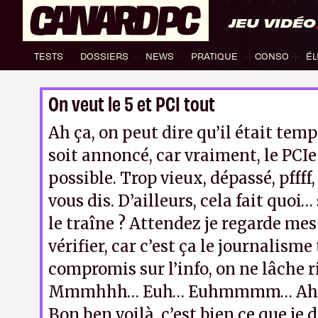
JEU VIDÉO
TESTS
DOSSIERS
NEWS
PRATIQUE
CONSO
ÉL
On veut le 5 et PCI tout
Ah ça, on peut dire qu’il était temp
soit annoncé, car vraiment, le PCIe 
possible. Trop vieux, dépassé, pfff
vous dis. D’ailleurs, cela fait quoi…
le traîne ? Attendez je regarde mes
vérifier, car c’est ça le journalisme
compromis sur l’info, on ne lâche
Mmmhhh… Euh… Euhmmmm… Ah 
Bon ben voilà, c’est bien ce que je d