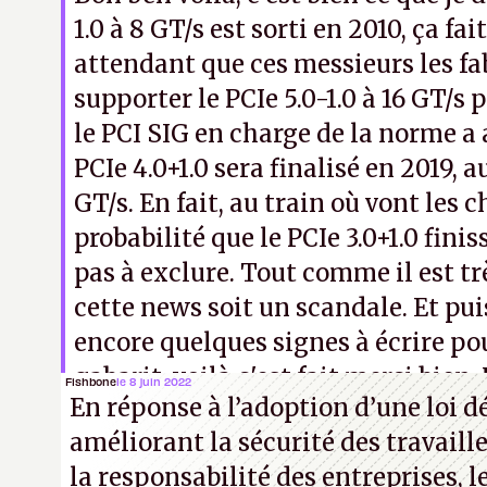
1.0 à 8 GT/s est sorti en 2010, ça fai
attendant que ces messieurs les f
supporter le PCIe 5.0-1.0 à 16 GT/s 
le PCI SIG en charge de la norme a
PCIe 4.0+1.0 sera finalisé en 2019, a
GT/s. En fait, au train où vont les c
probabilité que le PCIe 3.0+1.0 finis
pas à exclure. Tout comme il est t
cette news soit un scandale. Et pui
encore quelques signes à écrire po
gabarit, voilà c'est fait merci bien.
Fishbone
le 8 juin 2022
En réponse à l’adoption d’une loi 
vous dis.
améliorant la sécurité des travaill
la responsabilité des entreprises, l