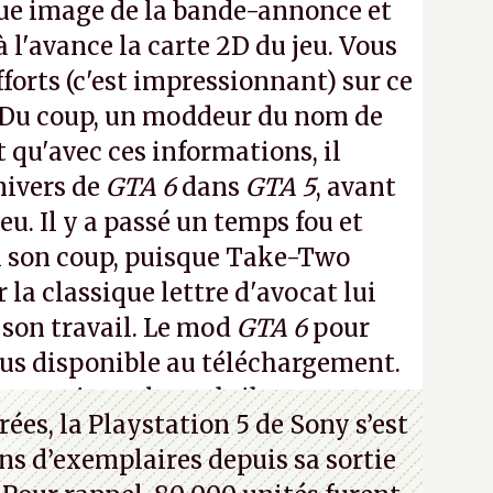
ue image de la bande-annonce et
à l'avance la carte 2D du jeu. Vous
fforts (c'est impressionnant) sur ce
 Du coup, un moddeur du nom de
t qu'avec ces informations, il
nivers de
GTA 6
dans
GTA 5
, avant
eu. Il y a passé un temps fou et
i son coup, puisque Take-Two
 la classique lettre d'avocat lui
 son travail. Le mod
GTA 6
pour
lus disponible au téléchargement.
 en voir quelques bribes sur
cette
ées, la Playstation 5 de Sony s’est
ns d’exemplaires depuis sa sortie