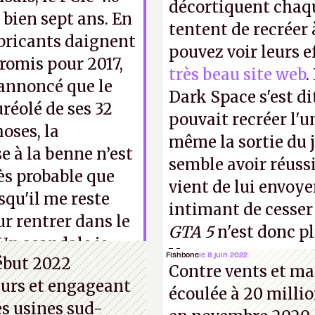
décortiquent chaq
t bien sept ans. En
tentent de recréer 
abricants daignent
pouvez voir leurs e
promis pour 2017,
très beau site web
.
 annoncé que le
Dark Space s'est di
uréolé de ses 32
pouvait recréer l'u
hoses, la
même la sortie du j
se à la benne n’est
semble avoir réuss
rès probable que
vient de lui envoyer
squ'il me reste
intimant de cesser
ur rentrer dans le
GTA 5
n'est donc p
 Un scandale je
Vous pouvez encore
Fishbone
le 8 juin 2022
début 2022
Contre vents et mar
vidéo YouTube
.
A.
eurs et engageant
écoulée à 20 millio
es usines sud-