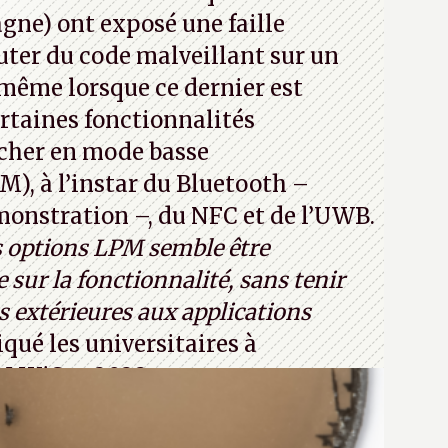
jours ça avec le quantique. (Crédit
ne) ont exposé une faille
com)
ter du code malveillant sur un
 même lorsque ce dernier est
certaines fonctionnalités
cher en mode basse
, à l’instar du Bluetooth –
émonstration –, du NFC et de l’UWB.
s options LPM semble être
 sur la fonctionnalité, sans tenir
 extérieures aux applications
iqué les universitaires à
CM WiSec 2022.
32T1
(PDF) - Crédit photo : Pexels -