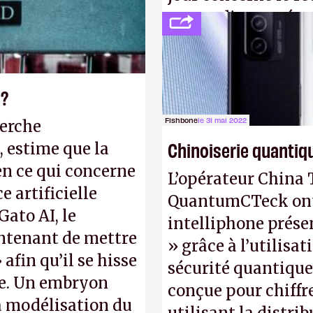
ne pas dire un rés
interactif (avec l’o
(
http://cpc.cx/AH4
Nature)
 ?
Fishbone
le 31 mai 2022
herche
Chinoiserie quantiq
, estime que la
en ce qui concerne
L’opérateur China 
 artificielle
QuantumCTeck ont d
Gato AI, le
intelliphone prés
intenant de mettre
» grâce à l’utilisa
 afin qu’il se hisse
sécurité quantique
ne. Un embryon
conçue pour chiffr
la modélisation du