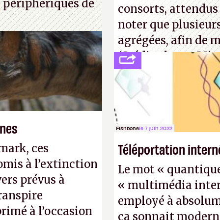
 périphériques de
consorts, attendus 
noter que plusieur
agrégées, afin de 
(Crédit photo : Mic
ones
Fishbone
le 7 juin 2022
Téléportation intern
mark, ces
omis à l’extinction
Le mot « quantique »
ers prévus à
« multimédia inter
ranspire
employé à absolume
primé à l’occasion
ça sonnait modern