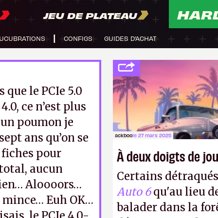
HAR
JEU DE PLATEAU
UCUBRATIONS
CONFIGS
GUIDES D'ACHAT
s que le PCIe 5.0
4.0, ce n’est plus
f, un poumon je
 sept ans qu’on se
ackboo
le 27 mars 2025
 fiches pour
À deux doigts de jou
 total, aucun
Certains détraqué
 rien… Aloooors…
Auto 6
qu'au lieu d
mince… Euh OK…
balader dans la forê
isais, le PCIe 4.0-