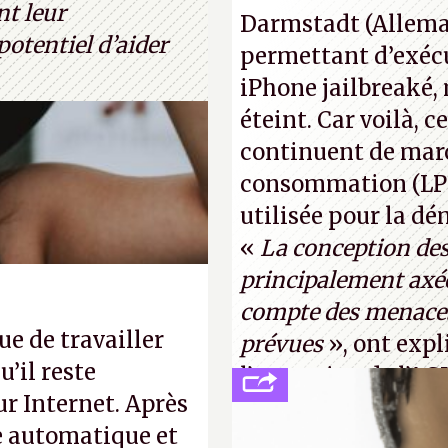
normal, ça fait tou
nt leur
Darmstadt (Allemag
photo : China Tele
otentiel d’aider
permettant d’exécu
iPhone jailbreaké,
éteint. Car voilà, 
continuent de mar
consommation (LPM)
utilisée pour la d
«
La conception de
principalement axée
compte des menaces
e de travailler
prévues
», ont expl
’il reste
l’occcasion de l’A
ur Internet. Après
(
http://cpc.cx/AH4
se automatique et
Tyler Lastovich)