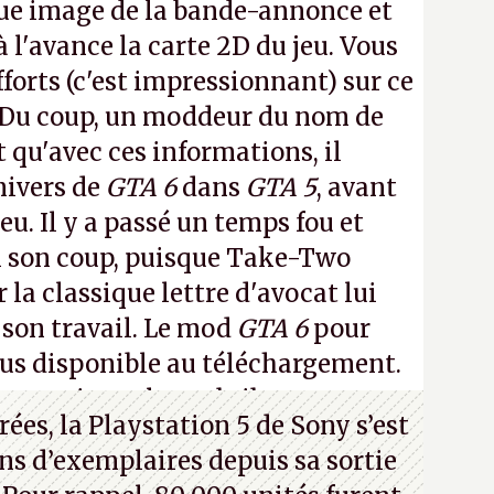
ue image de la bande-annonce et
à l'avance la carte 2D du jeu. Vous
fforts (c'est impressionnant) sur ce
 Du coup, un moddeur du nom de
t qu'avec ces informations, il
nivers de
GTA 6
dans
GTA 5
, avant
eu. Il y a passé un temps fou et
i son coup, puisque Take-Two
 la classique lettre d'avocat lui
 son travail. Le mod
GTA 6
pour
lus disponible au téléchargement.
 en voir quelques bribes sur
cette
ées, la Playstation 5 de Sony s’est
ns d’exemplaires depuis sa sortie