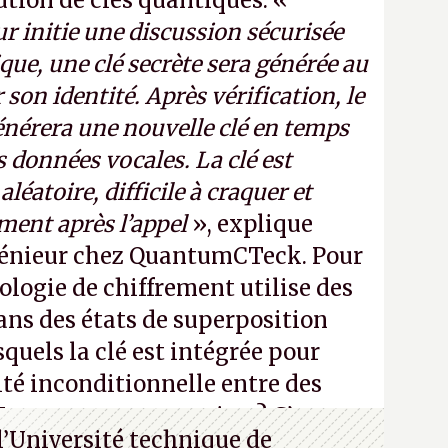
bution de clés quantiques. «
r initie une discussion sécurisée
que, une clé secrète sera générée au
 son identité. Après vérification, le
nérera une nouvelle clé en temps
es données vocales. La clé est
léatoire, difficile à craquer et
ment après l’appel
», explique
énieur chez QuantumCTeck. Pour
ologie de chiffrement utilise des
ns des états de superposition
quels la clé est intégrée pour
ité inconditionnelle entre des
Vous ne comprenez rien ? C’est
l’Université technique de