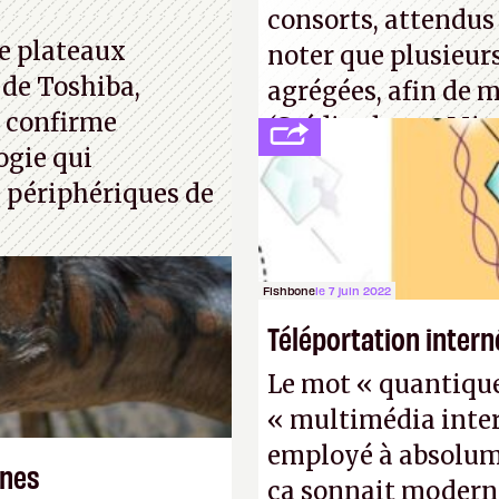
consorts, attendus 
e plateaux
noter que plusieur
 de Toshiba,
agrégées, afin de 
, confirme
(Crédit photo : Mic
ogie qui
 périphériques de
Fishbone
le 7 juin 2022
Téléportation intern
Le mot « quantique »
« multimédia inter
employé à absolume
ones
ça sonnait modern