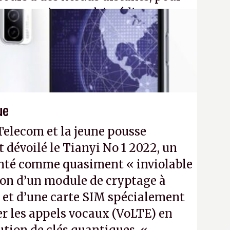
eau quantique multimédia
ption Péritel).
32N4
- Crédit photo : QuTech /
ue
Telecom et la jeune pousse
évoilé le Tianyi No 1 2022, un
enté comme quasiment « inviolable
tion d’un module de cryptage à
 et d’une carte SIM spécialement
er les appels vocaux (VoLTE) en