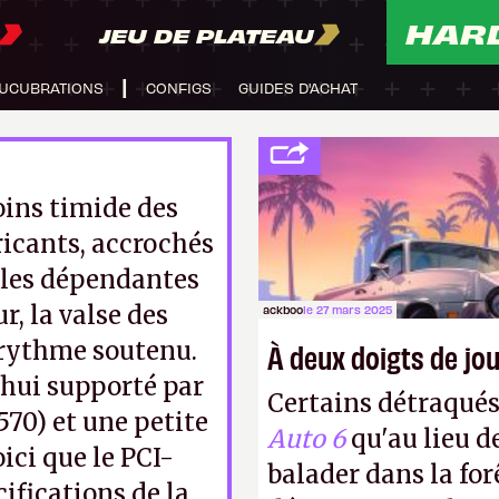
HAR
JEU DE PLATEAU
UCUBRATIONS
CONFIGS
GUIDES D'ACHAT
oins timide des
ricants, accrochés
ules dépendantes
r, la valse des
ackboo
le 27 mars 2025
 rythme soutenu.
À deux doigts de jou
’hui supporté par
Certains détraqué
70) et une petite
Auto 6
qu'au lieu d
ici que le PCI-
balader dans la forê
ifications de la