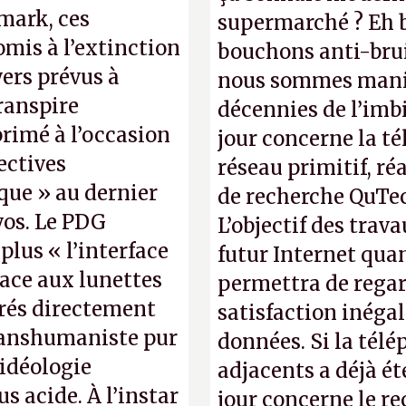
mark, ces
supermarché ? Eh b
omis à l’extinction
bouchons anti-brui
ers prévus à
nous sommes manif
ranspire
décennies de l’imbi
primé à l’occasion
jour concerne la té
ectives
réseau primitif, ré
que » au dernier
de recherche QuTec
os. Le PDG
L’objectif des trav
plus « l’interface
futur Internet qua
lace aux lunettes
permettra de regar
grés directement
satisfaction inéga
ranshumaniste pur
données. Si la tél
 idéologie
adjacents a déjà é
 acide. À l’instar
jour concerne le r