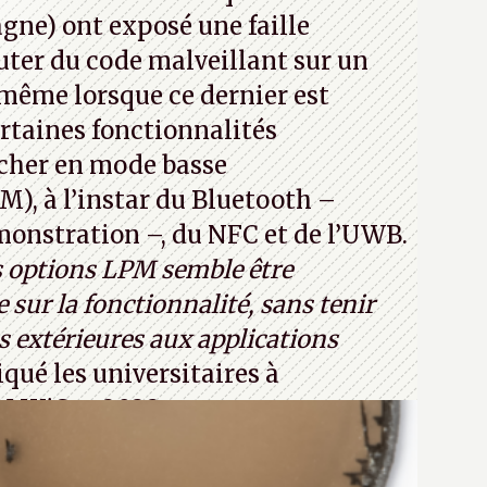
jours ça avec le quantique. (Crédit
ne) ont exposé une faille
com)
ter du code malveillant sur un
 même lorsque ce dernier est
certaines fonctionnalités
cher en mode basse
, à l’instar du Bluetooth –
émonstration –, du NFC et de l’UWB.
s options LPM semble être
 sur la fonctionnalité, sans tenir
 extérieures aux applications
iqué les universitaires à
CM WiSec 2022.
32T1
(PDF) - Crédit photo : Pexels -