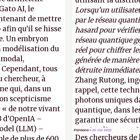
utilisant la distri
Gato AI, le
Lorsqu’un utilisateu
intenant de mettre
par le réseau quanti
 afin qu’il se hisse
hasard pour vérifier
ne. Un embryon
réseau quantique gé
la modélisation du
réel pour chiffrer l
imodal,
générée de manière a
. Cependant, tous
détruite immédiate
 chercheur, à
Zhang Rutong, ing
ene qui, dans un
rappel, cette techn
son scepticisme
photons uniques da
« de notre vivant
quantique, dans les
-3 d'OpenIA –
garantir une sécur
odel (LLM) –
parties distantes. 
Fishbone
le 24 mai 2022
Des chercheurs de 
ble de plus de 600