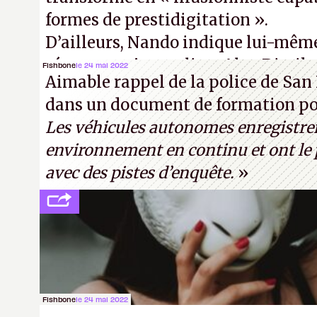
formes de prestidigitation ».
D’ailleurs, Nando indique lui-mêm
réponse au journaliste Alex Dimika
Fishbone
le 24 mai 2022
Aimable rappel de la police de San 
« encore loin » de prétendre réussir
dans un document de formation pou
Turing. (Crédit photo : Pexels - Ar
Les véhicules autonomes enregistre
environnement en continu et ont le p
avec des pistes d’enquête.
»
Fishbone
le 24 mai 2022