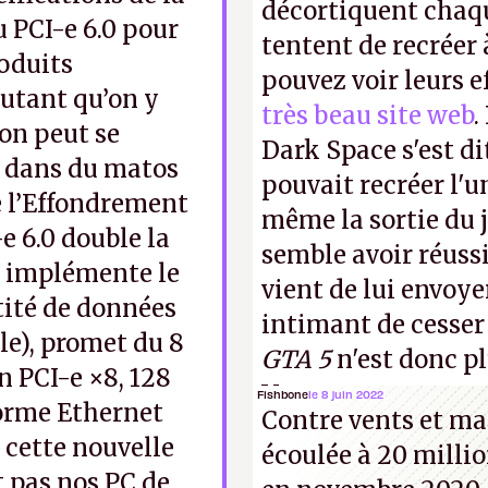
décortiquent chaq
u PCI-e 6.0 pour
tentent de recréer 
oduits
pouvez voir leurs e
utant qu’on y
très beau site web
.
 on peut se
Dark Space s'est di
é dans du matos
pouvait recréer l'u
e l’Effondrement
même la sortie du j
-e 6.0 double la
semble avoir réuss
, implémente le
vient de lui envoyer
ité de données
intimant de cesser
le), promet du 8
GTA 5
n'est donc p
n PCI-e ×8, 128
Vous pouvez encore
Fishbone
le 8 juin 2022
norme Ethernet
Contre vents et mar
vidéo YouTube
.
A.
 cette nouvelle
écoulée à 20 millio
 pas nos PC de