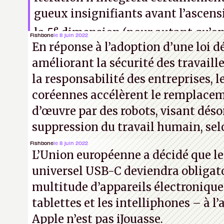
gueux insignifiants avant l’ascen
e
la 5
dimension (pour autant qu’on 
Fishbone
le 8 juin 2022
En réponse à l’adoption d’une loi 
donc en premier lieu exploitée par
améliorant la sécurité des travaill
tout poil :
cloud
, IA, industrie, bistr
la responsabilité des entreprises, l
coréennes accélèrent le remplacem
d’œuvre par des robots, visant déso
suppression du travail humain, selo
Fishbone
le 8 juin 2022
L’Union européenne a décidé que l
universel USB-C deviendra obligat
multitude d’appareils électronique
tablettes et les intelliphones – à 
Apple n’est pas iJouasse.