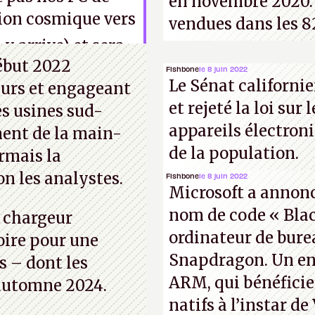
en novembre 2020. 
sion cosmique vers
vendues dans les 8
y arrive) et sera
début 2022
 des serveurs de
Fishbone
le 8 juin 2022
Le Sénat californie
eurs et engageant
ot, etc.
et rejeté la loi sur 
es usines sud-
appareils électron
ent de la main-
de la population.
rmais la
n les analystes.
Fishbone
le 8 juin 2022
Microsoft a annoncé
nom de code « Blac
e chargeur
ordinateur de bur
oire pour une
Snapdragon. Un en
s – dont les
ARM, qui bénéficie
l’automne 2024.
natifs à l’instar de