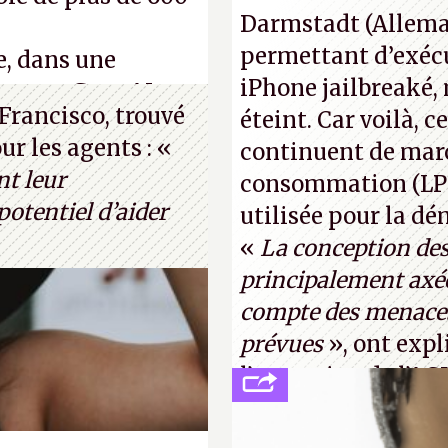
normal, ça fait tou
Darmstadt (Allemag
photo : China Tele
permettant d’exécu
e, dans une
iPhone jailbreaké,
s, que Gato AI est
Francisco, trouvé
éteint. Car voilà, 
 le célèbre test de
r les agents : «
continuent de mar
thur Brognoli)
nt leur
consommation (LPM)
otentiel d’aider
utilisée pour la d
«
La conception de
principalement axée
compte des menaces
prévues
», ont expl
l’occcasion de l’A
(
http://cpc.cx/AH4
Tyler Lastovich)