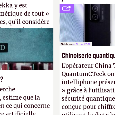
ekka y est
ne pas dire un rés
mérique de tout »
interactif (avec l’o
s, qu’il considère
(
http://cpc.cx/AH4
forme informatique
Nature)
». (Crédit photo :
Fishbone
le 31 mai 2022
Chinoiserie quantiq
L’opérateur China 
QuantumCTeck ont d
 ?
intelliphone prés
herche
» grâce à l’utilisa
, estime que la
sécurité quantique
en ce qui concerne
conçue pour chiffr
 artificielle