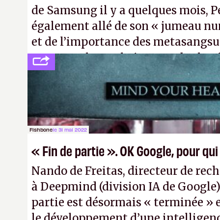
de Samsung il y a quelques mois, P
également allé de son « jumeau nu
et de l’importance des metasangsue
comme «
la prochaine grande plate
après le World Wide Web et le mobile
Pexels / Pixabay)
Fishbone
le 31 mai 2022
« Fin de partie ». OK Google, pour qui
Nando de Freitas, directeur de rec
à Deepmind (division IA de Google)
partie est désormais « terminée » 
le développement d’une intelligence