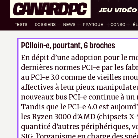
JEU VIDÉO
TESTS
DOSSIERS
NEWS
PRATIQUE
CONSO
ÉL
PCIloin-e, pourtant, 6 broches
En dépit d’une adoption pour le m
dernières normes PCI-e par les fab
au PCI-e 3.0 comme de vieilles mo
affectives à leur pieux manipulateu
nouveaux bus PCI-e continue à un
Tandis que le PCI-e 4.0 est aujourd
les Ryzen 3000 d’AMD (chipsets X-5
quantité d’autres périphériques, vo
SIG, l’organisme en charge des spéc